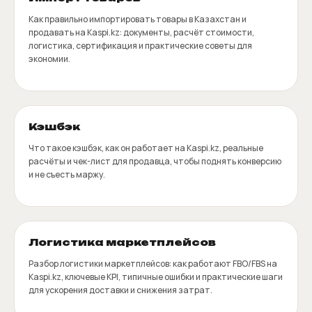
Как правильно импортировать товары в Казахстан и
продавать на Kaspi.kz: документы, расчёт стоимости,
логистика, сертификация и практические советы для
экономии.
Кэшбэк
Что такое кэшбэк, как он работает на Kaspi.kz, реальные
расчёты и чек-лист для продавца, чтобы поднять конверсию
и не съесть маржу.
Логистика маркетплейсов
Разбор логистики маркетплейсов: как работают FBO/FBS на
Kaspi.kz, ключевые KPI, типичные ошибки и практические шаги
для ускорения доставки и снижения затрат.