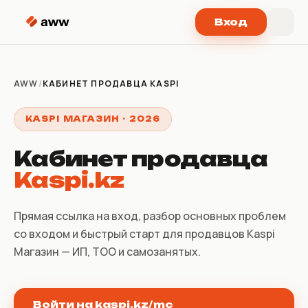
Перейти к содержимому
Вход
AWW
/
КАБИНЕТ ПРОДАВЦА KASPI
KASPI МАГАЗИН · 2026
Кабинет продавца
Kaspi.kz
Прямая ссылка на вход, разбор основных проблем
со входом и быстрый старт для продавцов Kaspi
Магазин — ИП, ТОО и самозанятых.
Войти на kaspi.kz/mc