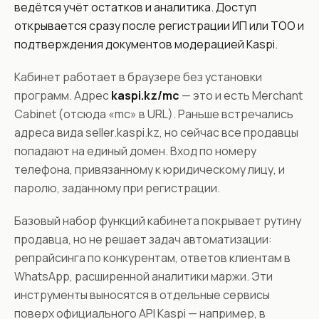
ведётся учёт остатков и аналитика. Доступ
открывается сразу после регистрации ИП или ТОО и
подтверждения документов модерацией Kaspi.
Кабинет работает в браузере без установки
программ. Адрес
kaspi.kz/mc
— это и есть Merchant
Cabinet (отсюда «mc» в URL). Раньше встречались
адреса вида seller.kaspi.kz, но сейчас все продавцы
попадают на единый домен. Вход по номеру
телефона, привязанному к юридическому лицу, и
паролю, заданному при регистрации.
Базовый набор функций кабинета покрывает рутину
продавца, но не решает задач автоматизации:
репрайсинга по конкурентам, ответов клиентам в
WhatsApp, расширенной аналитики маржи. Эти
инструменты выносятся в отдельные сервисы
поверх официального API Kaspi — например, в