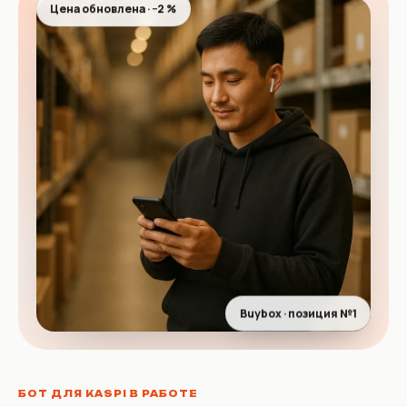
Цена обновлена · −2 %
Buybox · позиция №1
БОТ ДЛЯ KASPI В РАБОТЕ