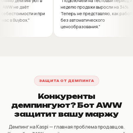
ты постоянно демпингуют в
"Подключили на тестовый пер
егории. AWW не даёт
неделю продажи выросли на 
я ниже себестоимости и при
Теперь не представляю, как
ивает нас в Buybox."
без автоматического
ценообразования."
ЗАЩИТА ОТ ДЕМПИНГА
Конкуренты
демпингуют? Бот AWW
защитит вашу маржу
Демпинг на Kaspi — главная проблема продавцов.