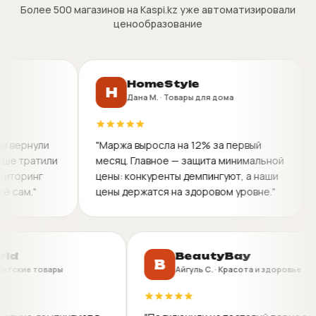
Более 500 магазинов на Kaspi.kz уже автоматизировали
ценообразование
HomeStyle
H
S
Дана М. · Товары для дома
ули
"Маржа выросла на 12% за первый
"Упра
атили
месяц. Главное — защита минимальной
подкл
нг
цены: конкуренты демпингуют, а наши
Buybo
"
цены держатся на здоровом уровне."
держу
dsWorld
BeautyBay
B
на Р. · Детские товары
Айгуль С. · Красота и здор