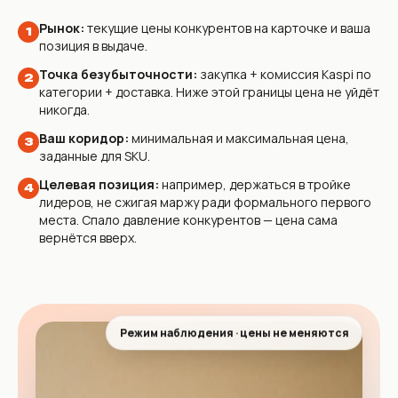
Рынок:
текущие цены конкурентов на карточке и ваша
1
позиция в выдаче.
Точка безубыточности:
закупка + комиссия Kaspi по
2
категории + доставка. Ниже этой границы цена не уйдёт
никогда.
Ваш коридор:
минимальная и максимальная цена,
3
заданные для SKU.
Целевая позиция:
например, держаться в тройке
4
лидеров, не сжигая маржу ради формального первого
места. Спало давление конкурентов — цена сама
вернётся вверх.
Режим наблюдения · цены не меняются