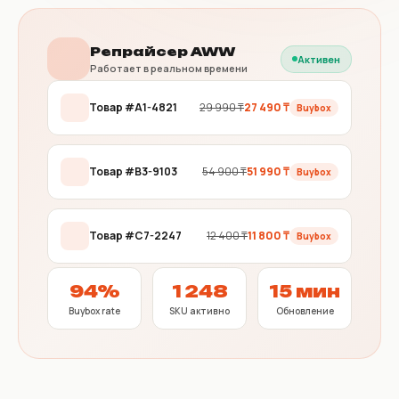
Репрайсер AWW
Активен
Работает в реальном времени
Товар #A1-4821
29 990 ₸
27 490 ₸
Buybox
Товар #B3-9103
54 900 ₸
51 990 ₸
Buybox
Товар #C7-2247
12 400 ₸
11 800 ₸
Buybox
94%
1 248
15 мин
Buybox rate
SKU активно
Обновление