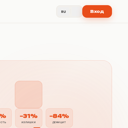
Вход
RU
7%
−31%
−84%
ОСТЬ
ИЗЛИШКИ
ДЕФИЦИТ