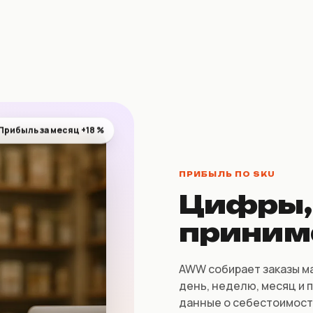
Прибыль за месяц +18 %
ПРИБЫЛЬ ПО SKU
Цифры,
приним
AWW собирает заказы ма
день, неделю, месяц и 
данные о себестоимост