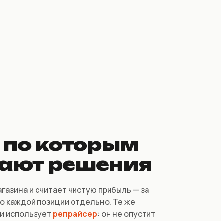
 по которым
ают решения
газина и считает чистую прибыль — за
по каждой позиции отдельно. Те же
и использует
репрайсер
: он не опустит