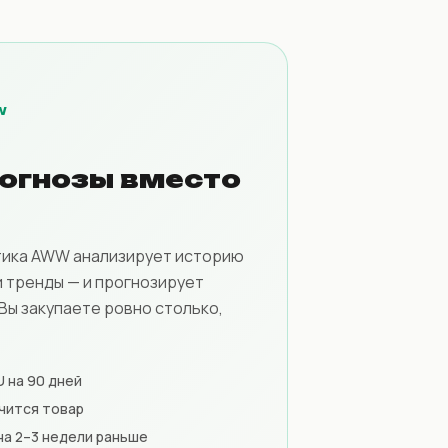
W
огнозы вместо
тика AWW анализирует историю
и тренды — и прогнозирует
 Вы закупаете ровно столько,
 на 90 дней
нчится товар
а 2–3 недели раньше