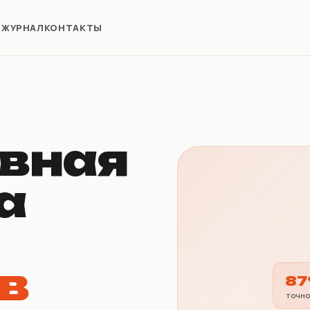
Я
ЖУРНАЛ
КОНТАКТЫ
вная
а
в
8
ТОЧН