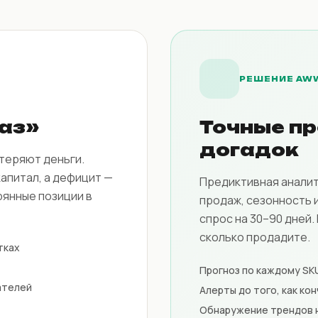
РЕШЕНИЕ AW
лаз»
Точные пр
догадок
 теряют деньги.
апитал, а дефицит —
Предиктивная анали
рянные позиции в
продаж, сезонность 
спрос на 30–90 дней.
сколько продадите.
тках
Прогноз по каждому SKU
ателей
Алерты до того, как ко
Обнаружение трендов н