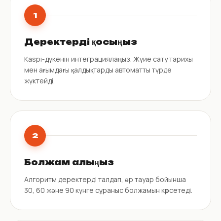
1
Деректерді қосыңыз
Kaspi-дүкенін интеграциялаңыз. Жүйе сату тарихы
мен ағымдағы қалдықтарды автоматты түрде
жүктейді.
2
Болжам алыңыз
Алгоритм деректерді талдап, әр тауар бойынша
30, 60 және 90 күнге сұраныс болжамын көрсетеді.