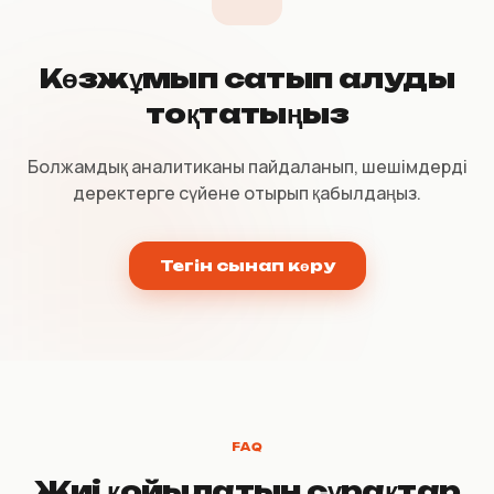
Көзжұмып сатып алуды
тоқтатыңыз
Болжамдық аналитиканы пайдаланып, шешімдерді
деректерге сүйене отырып қабылдаңыз.
Тегін сынап көру
FAQ
Жиі қойылатын сұрақтар