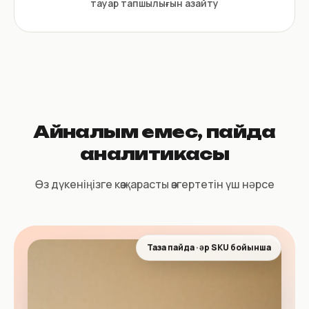
тауар тапшылығын азайту
Айналым емес, пайда
аналитикасы
Өз дүкеніңізге көзқарасты өзгертетін үш нәрсе
Таза пайда · әр SKU бойынша