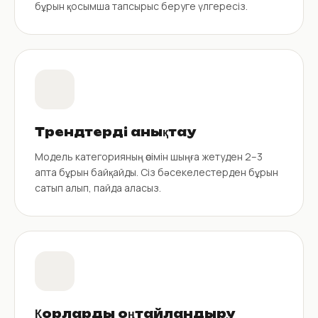
бұрын қосымша тапсырыс беруге үлгересіз.
Трендтерді анықтау
Модель категорияның өсімін шыңға жетуден 2–3
апта бұрын байқайды. Сіз бәсекелестерден бұрын
сатып алып, пайда аласыз.
Қорларды оңтайландыру