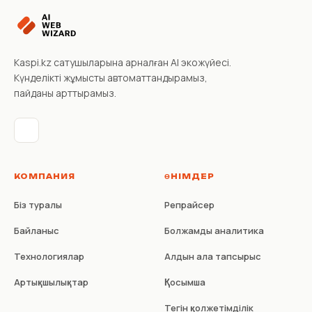
Kaspi.kz сатушыларына арналған AI экожүйесі.
Күнделікті жұмысты автоматтандырамыз,
пайданы арттырамыз.
КОМПАНИЯ
ӨНІМДЕР
Біз туралы
Репрайсер
Байланыс
Болжамды аналитика
Технологиялар
Алдын ала тапсырыс
Артықшылықтар
Қосымша
Тегін қолжетімділік