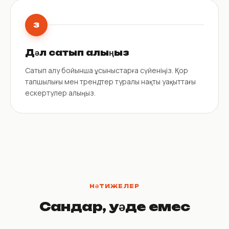
3
Дәл сатып алыңыз
Сатып алу бойынша ұсыныстарға сүйеніңіз. Қор
тапшылығы мен трендтер туралы нақты уақыттағы
ескертулер алыңыз.
НӘТИЖЕЛЕР
Сандар, уәде емес