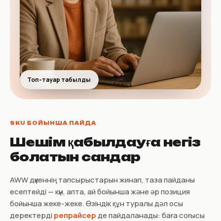
Топ-тауар табылды
SKU БОЙЫНША ПАЙДА
Шешім қабылдауға негіз
болатын сандар
AWW дүкеннің тапсырыстарын жинап, таза пайданы
есептейді — күн, апта, ай бойынша және әр позиция
бойынша жеке-жеке. Өзіндік құн туралы дәл осы
деректерді
репрайсер
де пайдаланады: баға соғысы