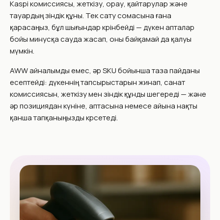
Kaspi комиссиясы, жеткізу, орау, қайтарулар және
тауардың өзіндік құны. Тек сату сомасына ғана
қарасаңыз, бұл шығындар көрінбейді — дүкен апталар
бойы минусқа сауда жасап, оны байқамай да қалуы
мүмкін.
AWW айналымды емес, әр SKU бойынша таза пайданы
есептейді: дүкеннің тапсырыстарын жинап, санат
комиссиясын, жеткізу мен өзіндік құнды шегереді — және
әр позициядан күніне, аптасына немесе айына нақты
қанша тапқаныңызды көрсетеді.