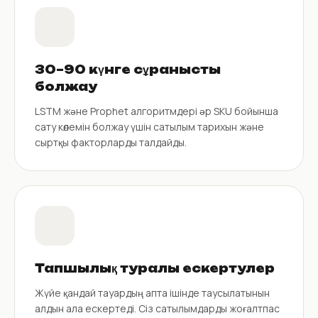
30–90 күнге сұранысты
болжау
LSTM және Prophet алгоритмдері әр SKU бойынша
сату көлемін болжау үшін сатылым тарихын және
сыртқы факторларды талдайды.
Тапшылық туралы ескертулер
Жүйе қандай тауардың апта ішінде таусылатынын
алдын ала ескертеді. Сіз сатылымдарды жоғалтпас