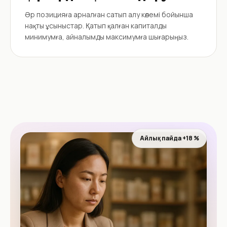
Әр позицияға арналған сатып алу көлемі бойынша
нақты ұсыныстар. Қатып қалған капиталды
минимумға, айналымды максимумға шығарыңыз.
Айлық пайда +18 %