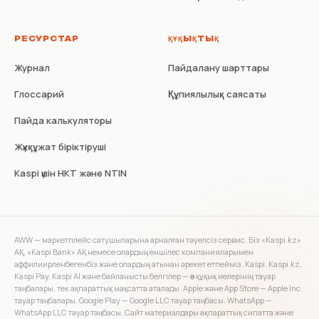
РЕСУРСТАР
ҚҰҚЫҚТЫҚ
Журнал
Пайдалану шарттары
Глоссарий
Құпиялылық саясаты
Пайда калькуляторы
Жүкқұжат біріктіруші
Kaspi үшін НКТ және NTIN
AWW — маркетплейс сатушыларына арналған тәуелсіз сервис. Біз «Kaspi.kz»
АҚ, «Kaspi Bank» АҚ немесе олардың еншілес компанияларымен
аффилиирленбегенбіз және олардың атынан әрекет етпейміз. Kaspi, Kaspi.kz,
Kaspi Pay, Kaspi AI және байланысты белгілер — өз құқық иелерінің тауар
таңбалары, тек ақпараттық мақсатта аталады. Apple және App Store — Apple Inc.
тауар таңбалары. Google Play — Google LLC тауар таңбасы. WhatsApp —
WhatsApp LLC тауар таңбасы. Сайт материалдары ақпараттық сипатта және