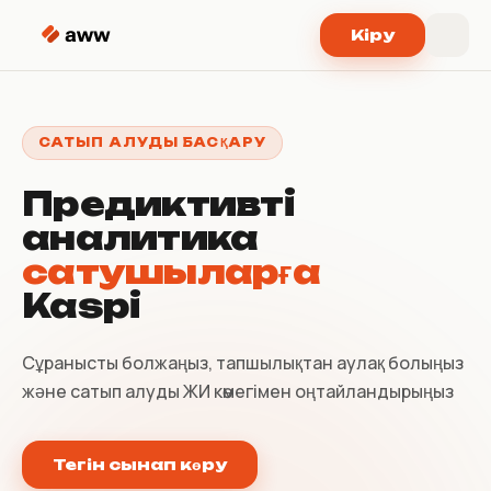
Мазмұнға өту
Кіру
САТЫП АЛУДЫ БАСҚАРУ
Предиктивті
аналитика
сатушыларға
Kaspi
Сұранысты болжаңыз, тапшылықтан аулақ болыңыз
және сатып алуды ЖИ көмегімен оңтайландырыңыз
Тегін сынап көру