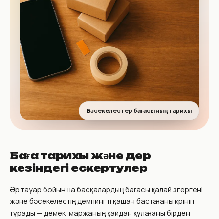
Бәсекелестер бағасының тарихы
Баға тарихы және дер
кезіндегі ескертулер
Әр тауар бойынша басқалардың бағасы қалай өзгергені
және бәсекелестің демпингті қашан бастағаны көрініп
тұрады — демек, маржаның қайдан құлағаны бірден