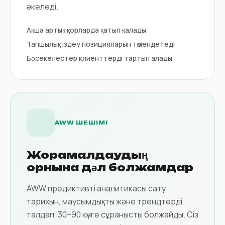
әкеледі.
Ақша артық қорларда қатып қалады
Тапшылық іздеу позицияларын төмендетеді
Бәсекелестер клиенттерді тартып алады
AWW ШЕШІМІ
Жорамалдаудың
орнына дәл болжамдар
AWW предиктивті аналитикасы сату
тарихын, маусымдықты және трендтерді
талдап, 30–90 күнге сұранысты болжайды. Сіз