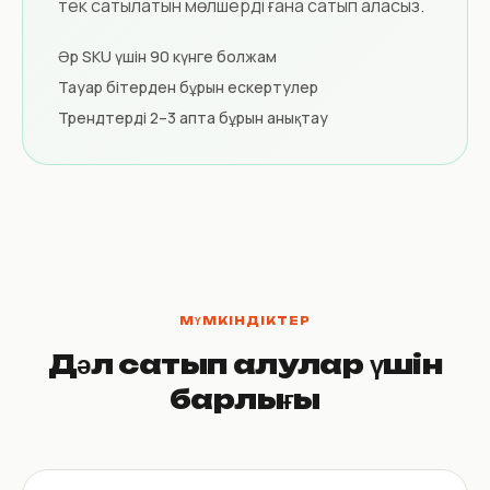
тек сатылатын мөлшерді ғана сатып аласыз.
Әр SKU үшін 90 күнге болжам
Тауар бітерден бұрын ескертулер
Трендтерді 2–3 апта бұрын анықтау
МҮМКІНДІКТЕР
Дәл сатып алулар үшін
барлығы