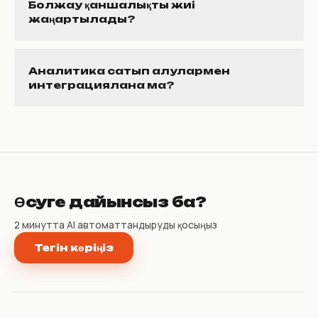
Болжау қаншалықты жиі
жаңартылады?
Аналитика сатып алулармен
интеграциялана ма?
Өсуге дайынсыз ба?
2 минутта AI автоматтандыруды қосыңыз
Тегін көріңіз