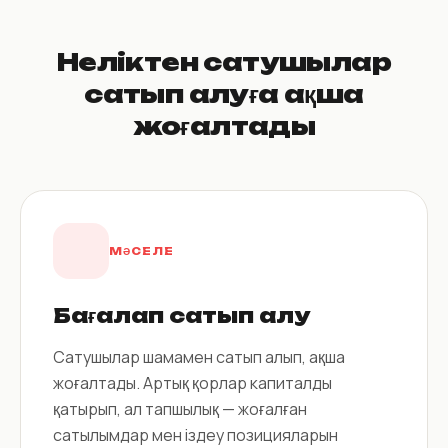
Неліктен сатушылар
сатып алуға ақша
жоғалтады
МӘСЕЛЕ
Бағалап сатып алу
Сатушылар шамамен сатып алып, ақша
жоғалтады. Артық қорлар капиталды
қатырып, ал тапшылық — жоғалған
сатылымдар мен іздеу позицияларын