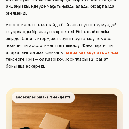
ақшаңызды, өңдеуде уақытыңызды алады, бірақ пайда
әкелмейді.
Ассортиментті таза пайда бойынша сұрыптау мұндай
тауарларды бір минутта көрсетеді. Әрі қарай шешім
өзіңізде: бағаны көтеру, жеткізушіні ауыстыру немесе
позицияны ассортименттен шығару. Жаңа партияны
алар алдында экономиканы
пайда калькуляторында
тексерген жөн — ол Kaspi комиссияларын 21 санат
бойынша ескереді.
Бәсекелес бағаны төмендетті