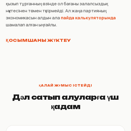
қызып тұрғанның өзінде ол бағаны залалсыздық
нүктесінен төмен түсірмейді. Ал жаңа партияның
экономикасын алдын ала
пайда калькуляторында
шамалап алған ыңғайлы.
ҚОСЫМШАНЫ ЖҮКТЕУ
ҚАЛАЙ ЖҰМЫС ІСТЕЙДІ
Дәл сатып алуларға үш
қадам