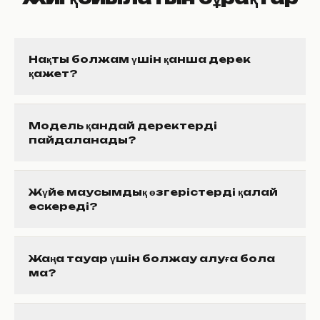
Нақты болжам үшін қанша дерек
қажет?
Модель қандай деректерді
пайдаланады?
Жүйе маусымдық өзгерістерді қалай
ескереді?
Жаңа тауар үшін болжау алуға бола
ма?