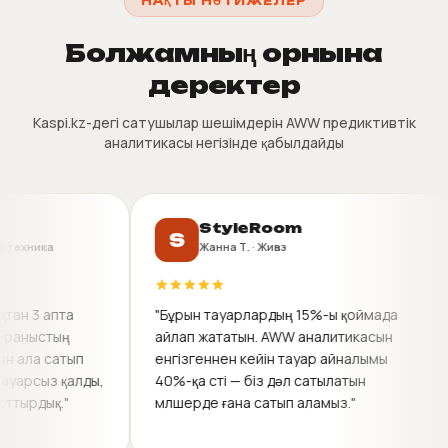
НАҚТЫ НӘТИЖЕЛЕР
Болжамның орнына
деректер
Kaspi.kz-дегі сатушылар шешімдерін AWW предиктивтік
аналитикасы негізінде қабылдайды
StyleRoom
S
ка
Жанна Т. · Жиһаз
апта
"Бұрын тауарлардың 15%-ы қоймада
"Т
стың
айлап жататын. AWW аналитикасын
аз
 сатып
енгізгеннен кейін тауар айналымы
по
з қалды,
40%-қа өсті — біз дәл сатылатын
қа
ық."
мөлшерде ғана сатып аламыз."
кө
20