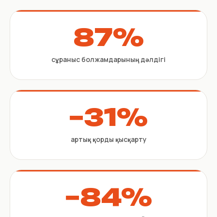
87%
сұраныс болжамдарының дәлдігі
−31%
артық қорды қысқарту
−84%