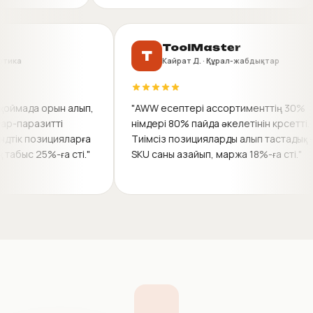
rKZ
ToolMaster
T
 · Косметика
Кайрат Д. · Құрал-жабдықтар
рқылы қоймада орын алып,
"AWW есептері ассортименттің
12 тауар-паразитті
өнімдері 80% пайда әкелетінін көр
ды трендтік позицияларға
Тиімсіз позицияларды алып тас
айлық табыс 25%-ға өсті."
SKU саны азайып, маржа 18%-ға өс