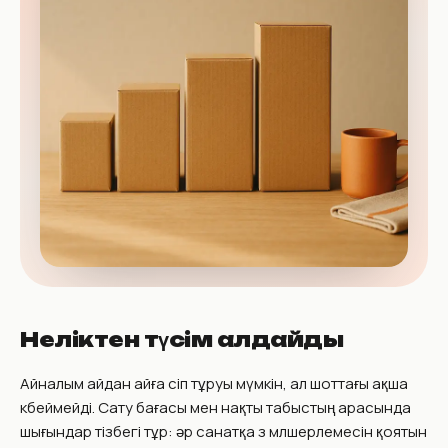
Неліктен түсім алдайды
Айналым айдан айға өсіп тұруы мүмкін, ал шоттағы ақша
көбеймейді. Сату бағасы мен нақты табыстың арасында
шығындар тізбегі тұр: әр санатқа өз мөлшерлемесін қоятын