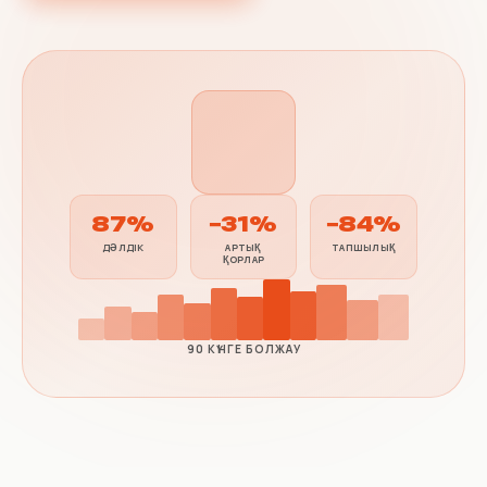
87%
−31%
−84%
ДӘЛДІК
АРТЫҚ
ТАПШЫЛЫҚ
ҚОРЛАР
90 КҮНГЕ БОЛЖАУ