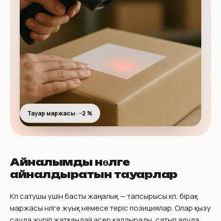
Тауар маржасы · −2 %
Айналымды нөлге
айналдыратын тауарлар
Көп сатушы үшін басты жаңалық — тапсырысы көп, бірақ
маржасы нөлге жуық немесе теріс позициялар. Олар қызу
сауда жүріп жатқандай әсер қалдырады, сатып алуда