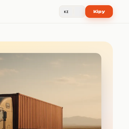
Кіру
KZ