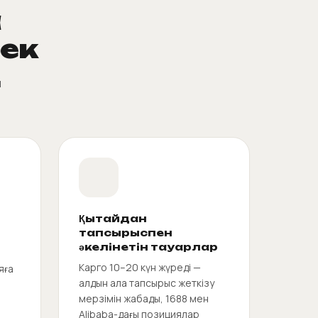
а
рек
й
Қытайдан
тапсырыспен
әкелінетін тауарлар
Карго 10–20 күн жүреді —
яға
алдын ала тапсырыс жеткізу
мерзімін жабады, 1688 мен
Alibaba-дағы позициялар