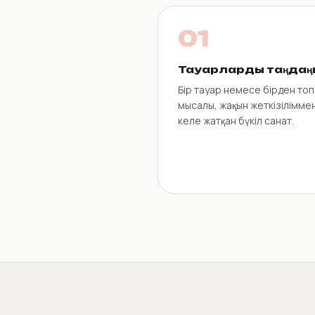
01
Тауарларды таңдаң
Бір тауар немесе бірден топ
мысалы, жақын жеткізілімме
келе жатқан бүкіл санат.