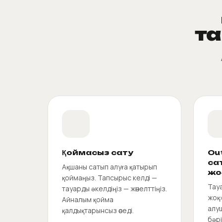
та
Қоймасыз сату
Ou
са
Ақшаны сатып алуға қатырып
жо
қоймаңыз. Тапсырыс келді —
Тау
тауарды әкелдіңіз — жөнелттіңіз.
жоқ
Айналым қойма
алуш
қалдықтарынсыз өседі.
бәр