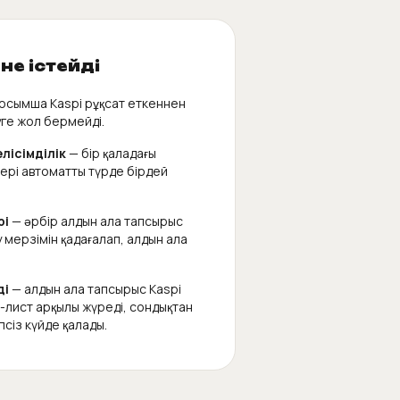
не істейді
осымша Kaspi рұқсат еткеннен
уге жол бермейді.
лісімділік
— бір қаладағы
рі автоматты түрде бірдей
рі
— әрбір алдын ала тапсырыс
мерзімін қадағалап, алдын ала
ді
— алдын ала тапсырыс Kaspi
-лист арқылы жүреді, сондықтан
псіз күйде қалады.