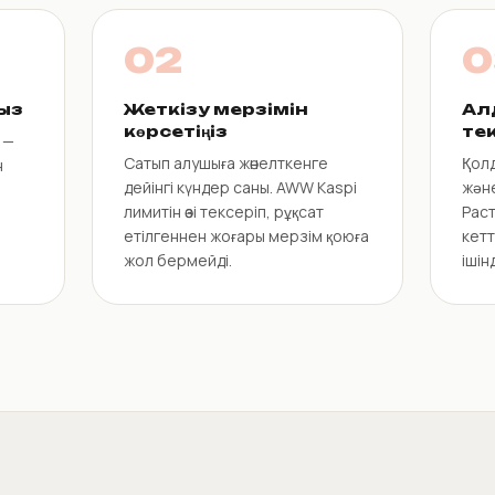
02
0
ыз
Жеткізу мерзімін
Ал
көрсетіңіз
тек
 —
Сатып алушыға жөнелткенге
Қол
н
дейінгі күндер саны. AWW Kaspi
және
лимитін өзі тексеріп, рұқсат
Раст
етілгеннен жоғары мерзім қоюға
кетт
жол бермейді.
ішін