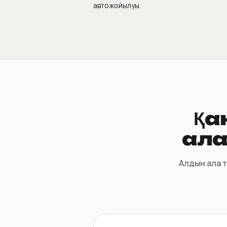
автожойылуы.
Қа
ала
Алдын ала т