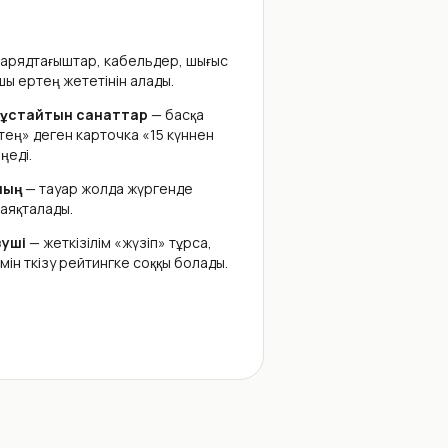
арядтағыштар, кабельдер, шығыс
ы ертең жететінін алады.
 ұстайтын санаттар
— басқа
тең» деген карточка «15 күннен
ңеді.
шың
— тауар жолда жүргенде
аяқталады.
зуші
— жеткізілім «жүзіп» тұрса,
ін өткізу рейтингке соққы болады.