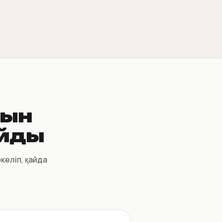
дын
айды
келіп, қайда