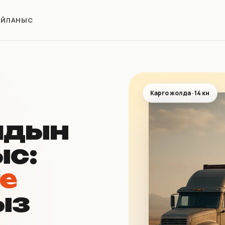
АЙЛАНЫС
Карго жолда · 14 күн
алдын
ыс:
ге
ыз