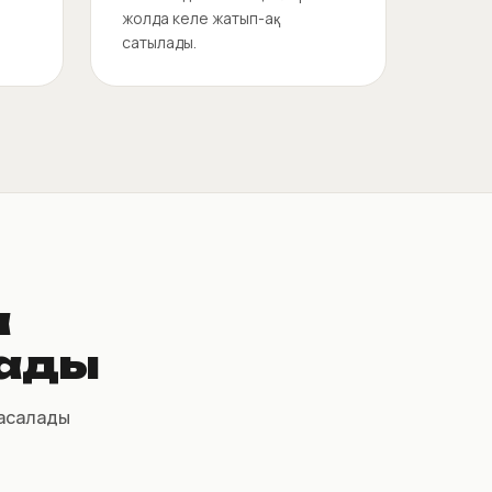
жолда келе жатып-ақ
сатылады.
а
сады
жасалады