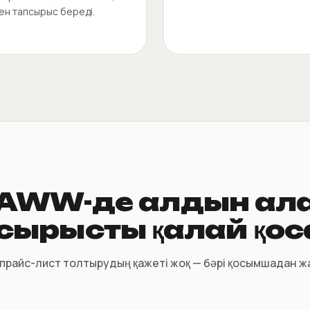
ен тапсырыс береді.
AWW-де алдын ал
сырысты қалай қо
прайс-лист толтырудың қажеті жоқ — бәрі қосымшадан 