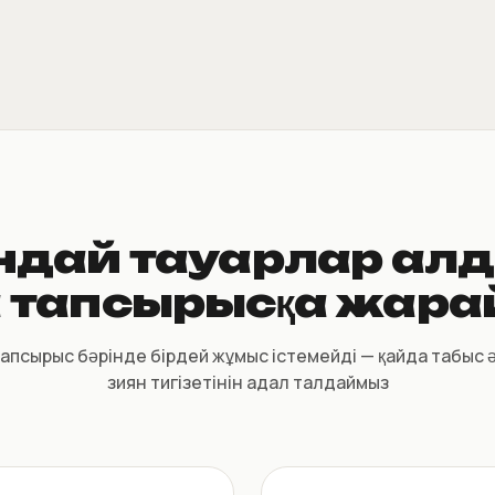
ндай тауарлар ал
 тапсырысқа жар
апсырыс бәрінде бірдей жұмыс істемейді — қайда табыс ә
зиян тигізетінін адал талдаймыз