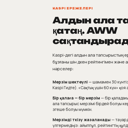
KASPI ЕРЕЖЕЛЕРІ
Алдын ала т
қатаң. AWW
сақтандыра
Kaspi-дегі алдын ала тапсырыстың е
бұзғаны үшін дүкен рейтингімен және а
нәрселер:
Мерзім шектеулі
— шамамен 30 күнтізб
Kaspi Гидте). «Сақтық үшін 60 күн» қоя
Бір қалаға — бір мерзім
— бір қаладағ
ала тапсырыс мерзімі бірдей болуы ке
өзгеше болуы мүмкін.
Мерзімді өткізу жазаланады
— тауард
үлгермедіңіз: айыппұл, рейтингтің құ