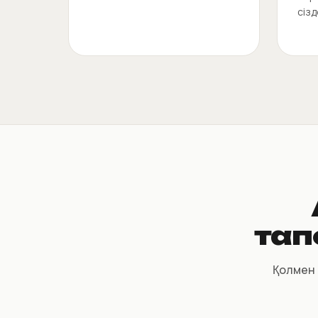
сізд
тап
Қолмен 