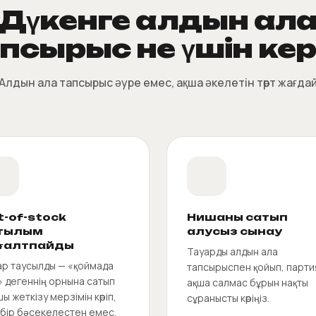
Дүкенге алдын ал
псырыс не үшін ке
Алдын ала тапсырыс әуре емес, ақша әкелетін төрт жағда
t-of-stock
Нишаны сатып
тылым
алусыз сынау
ғалтпайды
Тауарды алдын ала
ар таусылды — «қоймада
тапсырыспен қойып, парти
» дегеннің орнына сатып
ақша салмас бұрын нақты
ы жеткізу мерзімін көріп,
сұранысты көріңіз.
ібір бәсекелестен емес,