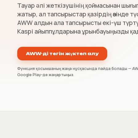
Тауар әлі жеткізушінің қоймасынан шығы
НКТ / NTIN
1 шілдеге дейін тауарларды
жатыр, ал тапсырыстар қазірдің өзінде тү
тіркеу
AWW алдын ала тапсырысты екі-үш түрт
Kaspi айыппұлдарына ұрынбауыңызды қа
AWW-ді тегін жүктеп алу
Функция қосымшаның жаңа нұсқасында пайда болады — AW
Google Play-де жаңартыңыз.