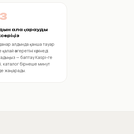
3
дын ала қарауды
серіңіз
данар алдында қанша тауар
 қалай өзгеретіні көрінеді.
адыңыз — баптау Kaspi-ге
і, каталог бірнеше минут
де жаңарады.