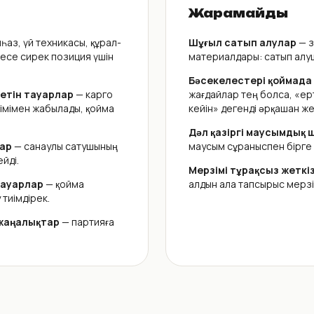
Жарамайды
һаз, үй техникасы, құрал-
Шұғыл сатып алулар
— з
есе сирек позиция үшін
материалдары: сатып алуш
Бәсекелестері қоймада
етін тауарлар
— карго
жағдайлар тең болса, «ер
імімен жабылады, қойма
кейін» дегенді әрқашан же
Дәл қазіргі маусымдық 
ар
— санаулы сатушының
маусым сұраныспен бірге 
ейді.
Мерзімі тұрақсыз жеткі
тауарлар
— қойма
алдын ала тапсырыс мерзім
 тиімдірек.
жаңалықтар
— партияға