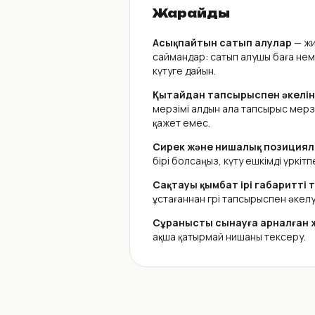
Жарайды
Асықпайтын сатып алулар
— жи
саймандар: сатып алушы баға нем
күтуге дайын.
Қытайдан тапсырыспен әкелін
мерзімі алдын ала тапсырыс мерз
қажет емес.
Сирек және нишалық позициял
бірі болсаңыз, күту ешкімді үркітп
Сақтауы қымбат ірі габаритті 
ұстағаннан гөрі тапсырыспен әкелу
Сұранысты сынауға арналған 
ақша қатырмай нишаны тексеру.