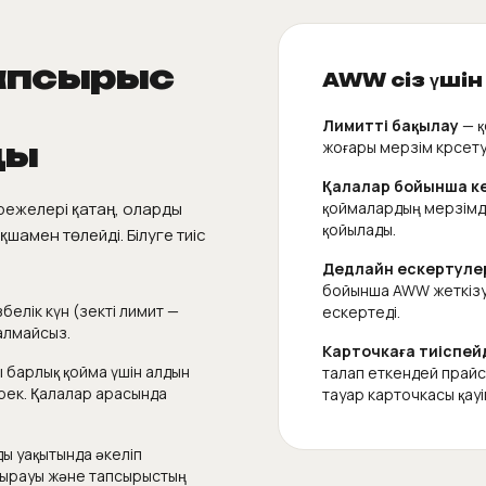
апсырыс
AWW сіз үшін 
Лимитті бақылау
— қ
ды
жоғары мерзім көрсет
Қалалар бойынша ке
режелері қатаң, оларды
қоймалардың мерзімде
қойылады.
қшамен төлейді. Білуге тиіс
Дедлайн ескертуле
бойынша AWW жеткізу 
елік күн (өзекті лимит —
ескертеді.
 алмайсыз.
Карточкаға тиіспей
ы барлық қойма үшін алдын
талап еткендей прайс
рек. Қалалар арасында
тауар карточкасы қауі
ы уақытында әкеліп
лдырауы және тапсырыстың