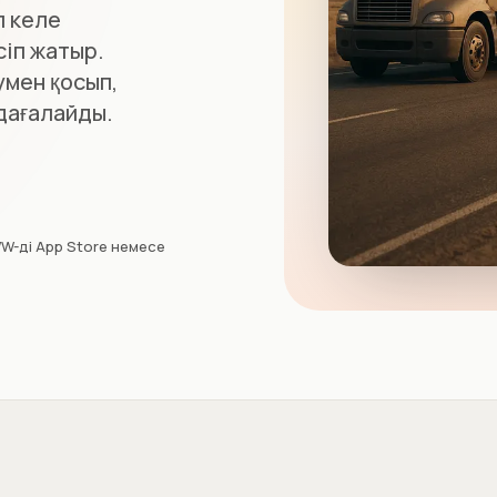
п келе
сіп жатыр.
умен қосып,
дағалайды.
W-ді App Store немесе