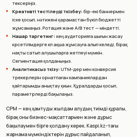
тексеріңіз.
Креативті тестілеуді өткізбеу:
бір-екі баннермен
іске қосып, нәтижені қарамастан бүкіл бюджетті
жұмсамаңыз. Ротация және A/B тест — міндетті.
Нашар таргетинг:
кең аудиторияға шығын жасау
көрсетілімдерге көп ақша жұмсауға алып келеді, бірақ
нақты сатып алушыларға жетпеуі мүмкін.
Сегментация қолданыңыз.
Аналитикасыз өткізу:
UTM-дер мен конверсия
трекерлерін орнатпаған кампаниялардан
қайтарымды анықтау қиын. Құралдарды қосып,
параметрлерді бақылаңыз.
CPM — кең қамтуды жылдам алудың тиімді құралы,
бірақ оны бизнес-мақсаттармен және дұрыс
бақылаумен бірге қолдану керек. Kaspi.kz-тағы
жарнама мүмкіндіктерін дұрыс пайдаланып,