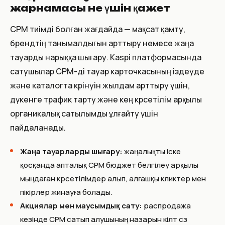
жарнамасы не үшін қажет
CPM тиімді болған жағдайда — мақсат қамту,
брендтің танымалдығын арттыру немесе жаңа
тауарды нарыққа шығару. Kaspi платформасында
сатушылар CPM-ді тауар карточкасының іздеуде
және каталогта көрінуін жылдам арттыру үшін,
дүкенге трафик тарту және кең көрсетілім арқылы
органикалық сатылымды ұлғайту үшін
пайдаланады.
Жаңа тауарларды шығару:
жаңалықты іске
қосқанда апталық CPM бюджет белгілеу арқылы
мыңдаған көрсетілімдер алып, алғашқы кликтер мен
пікірлер жинауға болады.
Акциялар мен маусымдық сату:
распродажа
кезінде CPM сатып алушының назарын кілт сөз