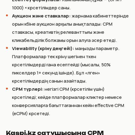
1000) × көрсетілімдер саны.
Аукцион және ставкалар:
жарнама кабинеттерінде
орын көбіне аукцион арқылы анықталады: CPM
ставкасы, креативтің релеванттығы және
кликабельділік болжамы орын алуға әсер етеді.
Viewability (көріну деңгейі):
маңызды параметр.
Платформалар тек көріну шегінен өткен
көрсетілімдерді ғана есептейді (мысалы, 50%
пикселдер 1+ секунд ішінде). Бұл «өлген»
көрсетілімдердің санын азайтады.
CPM түрлері:
негізгі CPM (көрсетілім үшін)
көрсетіледі; кейде платформалар кликтер немесе
конверсияларға бағыттағаннан кейін effective CPM
(eCPM) көрсетеді.
Kaspi.kz сатушысына CPM