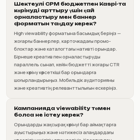
Шектеулі CPM бюджетпен Kaspi-та
көрінуді арттыру үшін қай
орналастыру мен баннер
форматын таңдау керек?
High viewability форматына басымдық беріңіз —
жоғарғы баннерлер, карточкадағы промо-
блоктар және каталогтағы нативті орындар.
Бірнеше креатив пен орналастыруды
параллель сынап, кейін бюджетті жоғары CTR
және көріну көрсеткіші бар орындарға
шоғырландырыңыз. Мобильдік аудиторияны
және креативтің релеванттылығын ескеріңіз.
Кампанияда viewability төмен
болса не істеу керек?
Орындарды жақсырақ көрінуі бар аймақтарға
ауыстырыңыз және нәтижесіз алаңдардағы