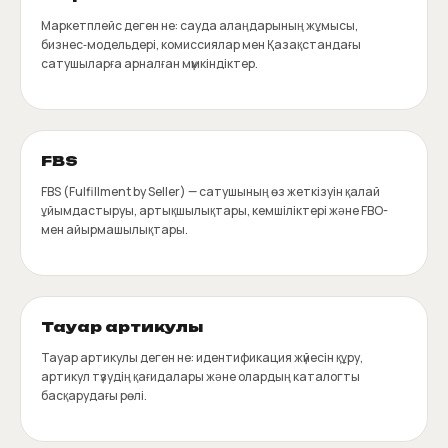
Маркетплейс деген не: сауда алаңдарының жұмысы,
бизнес‑модельдері, комиссиялар мен Қазақстандағы
сатушыларға арналған мүмкіндіктер.
FBS
FBS (Fulfillment by Seller) — сатушының өз жеткізуін қалай
ұйымдастыруы, артықшылықтары, кемшіліктері және FBO-
мен айырмашылықтары.
Тауар артикулы
Тауар артикулы деген не: идентификация жүйесін құру,
артикул түзудің қағидалары және олардың каталогты
басқарудағы рөлі.