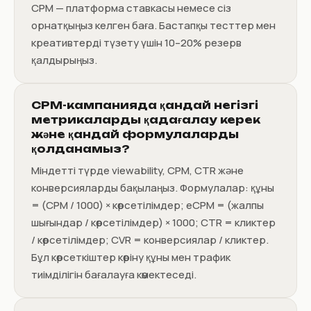
CPM — платформа ставкасы немесе сіз
орнатқыңыз келген баға. Бастапқы тесттер мен
креативтерді түзету үшін 10–20% резерв
қалдырыңыз.
CPM-кампанияда қандай негізгі
метрикаларды қадағалау керек
және қандай формулаларды
қолданамыз?
Міндетті түрде viewability, CPM, CTR және
конверсияларды бақылаңыз. Формулалар: құны
= (CPM / 1000) × көрсетілімдер; eCPM = (жалпы
шығындар / көрсетілімдер) × 1000; CTR = кликтер
/ көрсетілімдер; CVR = конверсиялар / кликтер.
Бұл көрсеткіштер көріну құны мен трафик
тиімділігін бағалауға көмектеседі.