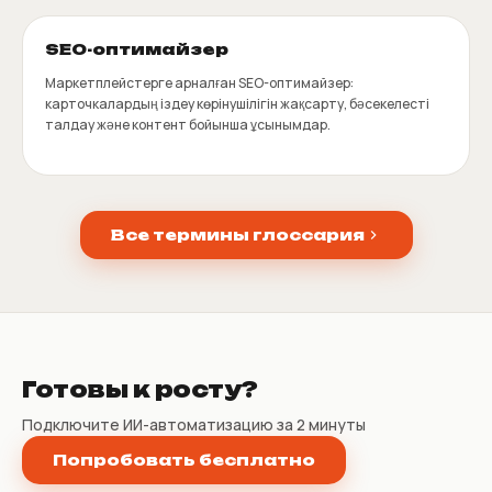
SEO-оптимайзер
Маркетплейстерге арналған SEO-оптимайзер:
карточкалардың іздеу көрінушілігін жақсарту, бәсекелесті
талдау және контент бойынша ұсынымдар.
Все термины глоссария
Готовы к росту?
Подключите ИИ-автоматизацию за 2 минуты
Попробовать бесплатно