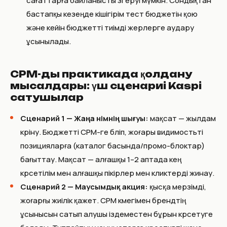
сағаттарға байланысты өзгеруі мүмкін. Сондықтан
бастапқы кезеңде кішігірім тест бюджетін қою
және кейін бюджетті тиімді жерлерге аудару
ұсынылады.
CPM-ды практикада қолдану
мысалдары: үш сценариі Kaspi
сатушылар
Сценарий 1 — Жаңа өнімнің шығуы:
мақсат — жылдам
көріну. Бюджетті CPM-ге бөліп, жоғары видимостьті
позицияларға (каталог басында/промо-блоктар)
бағыттау. Мақсат — алғашқы 1–2 аптада кең
көрсетілім мен алғашқы пікірлер мен кликтерді жинау.
Сценарий 2 — Маусымдық акция:
қысқа мерзімді,
жоғарғы жиілік қажет. CPM көмегімен брендтің
ұсынысын сатып алушы іздеместен бұрын көрсетуге