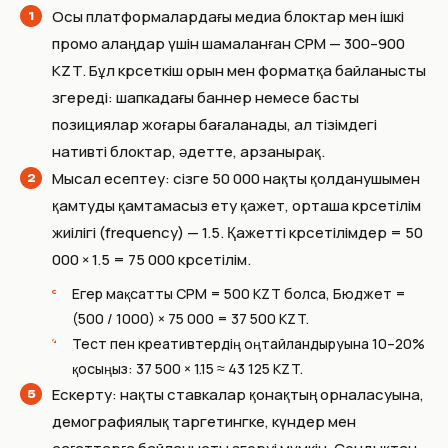
Осы платформалардағы медиа блоктар мен ішкі
промо алаңдар үшін шамаланған CPM — 300–900
KZT. Бұл көрсеткіш орын мен форматқа байланысты
өзгереді: шапкадағы баннер немесе басты
позициялар жоғары бағаланады, ал тізімдегі
нативті блоктар, әдетте, арзанырақ.
Мысал есептеу: сізге 50 000 нақты қолданушымен
қамтуды қамтамасыз ету қажет, орташа көрсетілім
жиілігі (frequency) — 1.5. Қажетті көрсетілімдер = 50
000 × 1.5 = 75 000 көрсетілім.
Егер мақсатты CPM = 500 KZT болса, Бюджет =
(500 / 1000) × 75 000 = 37 500 KZT.
Тест пен креативтердің оңтайландыруына 10–20%
қосыңыз: 37 500 × 1.15 ≈ 43 125 KZT.
Ескерту: нақты ставкалар қонақтың орналасуына,
демографиялық таргетингке, күндер мен