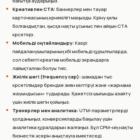
бағытқа аударыңыз.
Креатив пен CTA:
баннерлер мен тауар
карточкасының көрнекілігі маңызды. Көріну қилы
болғандықтан, қысқа нақты ұсыныс пен айқын CTA
көрсетіңіз.
Мобильді оңтайландыру:
Kaspi
пайдаланушыларының көбі мобильді құрылғыларда,
сол себепті креатив мобильді экрандарға
лайықталған болуы тиіс.
Жиілік шегі (frequency cap):
шамадан тыс
көрсетілімдер брендке зиян келтіруі және «жарнама
жауындысын» тудырады. Қажетсіз шығынды азайту
үшін жиілік шегін қойыңыз.
Трекерлер мен аналитика:
UTM-параметрлерді
қолданыңыз, конверсияларды бақылау үшін
аналитика құралдарын жалғаңыз. Бұл CPM-нің нақты
бизнестік әсерін анықтауға көмектеседі.