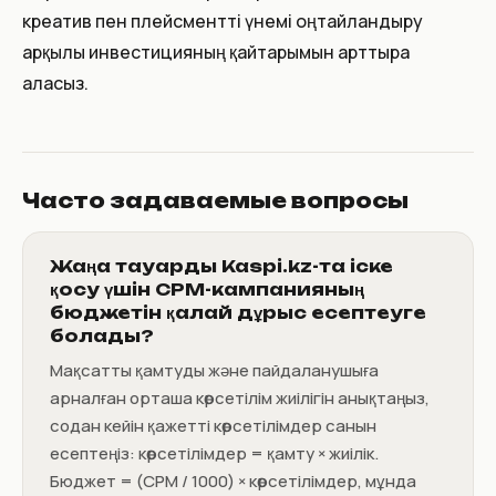
креатив пен плейсментті үнемі оңтайландыру
арқылы инвестицияның қайтарымын арттыра
аласыз.
Часто задаваемые вопросы
Жаңа тауарды Kaspi.kz-та іске
қосу үшін CPM-кампанияның
бюджетін қалай дұрыс есептеуге
болады?
Мақсатты қамтуды және пайдаланушыға
арналған орташа көрсетілім жиілігін анықтаңыз,
содан кейін қажетті көрсетілімдер санын
есептеңіз: көрсетілімдер = қамту × жиілік.
Бюджет = (CPM / 1000) × көрсетілімдер, мұнда