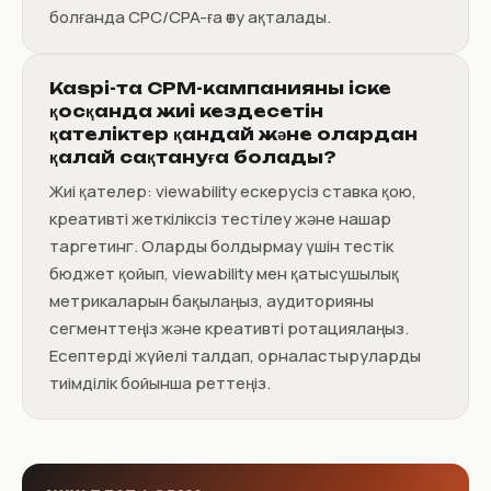
болғанда CPC/CPA-ға өту ақталады.
Kaspi-та CPM-кампанияны іске
қосқанда жиі кездесетін
қателіктер қандай және олардан
қалай сақтануға болады?
Жиі қателер: viewability ескерусіз ставка қою,
креативті жеткіліксіз тестілеу және нашар
таргетинг. Оларды болдырмау үшін тестік
бюджет қойып, viewability мен қатысушылық
метрикаларын бақылаңыз, аудиторияны
сегменттеңіз және креативті ротациялаңыз.
Есептерді жүйелі талдап, орналастыруларды
тиімділік бойынша реттеңіз.