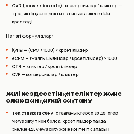
CVR (conversion rate):
конверсиялар / кликтер —
трафиктің қаншалықты сатылымға әкелетінін
көрсетеді.
Негізгі формулалар:
Құны = (CPM / 1000) × көрсетілімдер
eCPM = (жалпы шығындар / көрсетілімдер) × 1000
CTR = кликтер / көрсетілімдер
CVR = конверсиялар / кликтер
Жиі кездесетін қателіктер және
олардан қалай сақтану
Тек ставкаға сену:
ставканы көтерсеңіз де, егер
viewability төмен болса, көрсетілімдер пайда
әкелмейді. Viewability және контент сапасын