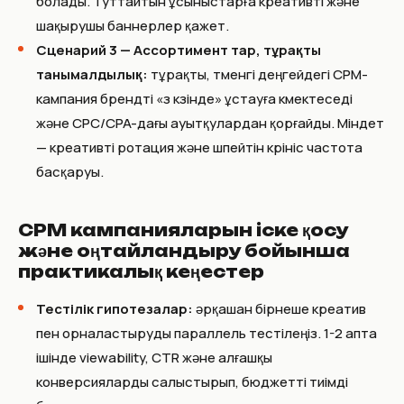
болады. Туттайтын ұсыныстарға креативті және
шақырушы баннерлер қажет.
Сценарий 3 — Ассортимент тар, тұрақты
танымалдылық:
тұрақты, төменгі деңгейдегі CPM-
кампания брендті «өз көзінде» ұстауға көмектеседі
және CPC/CPA-дағы ауытқулардан қорғайды. Міндет
— креативті ротация және өшпейтін көрініс частота
басқаруы.
CPM кампанияларын іске қосу
және оңтайландыру бойынша
практикалық кеңестер
Тестілік гипотезалар:
әрқашан бірнеше креатив
пен орналастыруды параллель тестілеңіз. 1-2 апта
ішінде viewability, CTR және алғашқы
конверсияларды салыстырып, бюджетті тиімді