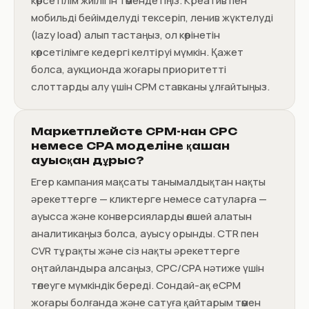
көрсетілім жиілігін төмендетіңіз. Креатив пен
мобильді бейімделуді тексеріп, ленив жүктелуді
(lazy load) алып тастаңыз, ол көрінетін
көрсетілімге кедергі келтіруі мүмкін. Қажет
болса, аукционда жоғары приоритетті
слоттарды алу үшін CPM ставканы ұлғайтыңыз.
Маркетплейсте CPM-нан CPC
немесе CPA моделіне қашан
ауысқан дұрыс?
Егер кампания мақсаты танымалдықтан нақты
әрекеттерге — кликтерге немесе сатуларға —
ауысса және конверсияларды өлшей алатын
аналитикаңыз болса, ауысу орынды. CTR пен
CVR тұрақты және сіз нақты әрекеттерге
оңтайландыра алсаңыз, CPC/CPA нәтиже үшін
төлеуге мүмкіндік береді. Сондай-ақ eCPM
жоғары болғанда және сатуға қайтарым төмен