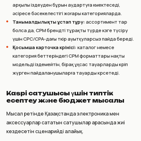
арқылы іздеуден бұрын аудартуға көмектеседі,
әсіресе бәсекелестігі жоғары категорияларда.
Танымалдылықты ұстап тұру:
ассортимент тар
болса да, CPM брендті тұрақты түрде көзге түсіру
үшін CPC/CPA-дағы өткір ауытқуларсыз пайда береді.
Қосымша карточка көрінісі:
каталог немесе
категория беттеріндегі CPM форматтары нақты
модельді іздемейтін, бірақ ұқсас тауарларды көріп
жүрген пайдаланушыларға тауарды көрсетеді.
Kaspi сатушысы үшін типтік
есептеу және бюджет мысалы
Мысал ретінде Қазақстанда электроника мен
аксессуарлар сататын сатушылар арасында жиі
кездесетін сценарийді алайық.