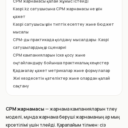
CPM жарнамасы қалай жұмыс істейді
Kaspi.kz сатушысына CPM жарнамасы не үшін
қажет
Kaspi сатушысы үшін типтік есептеу және бюджет
мысалы
CPM-ды практикада қолдану мысалдары: Kaspi
сатушылардың үш сценариі
CPM кампанияларын іске қосу және
оңтайландыру бойынша практикалық кеңестер
Қадағалау қажет метрикалар және формулалар
Жиі кездесетін қателіктер және олардан қалай
сақтану
CPM жарнамасы
— жарнама кампанияларын төлеу
моделі, мұнда жарнама беруші жарнаманың әр мың
көрсетілімі үшін төлейді. Қарапайым тілмен: сіз