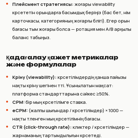
Плейсмент стратегиясы:
жоғары viewability
көрсететін орындарға басымдық беріңіз (бас бет, өнім
карточкасы, категорияның жоғарғы бөлігі). Егер орын
бағасы тым жоғары болса — ротация мен A/B арқылы
баланс табыңыз.
Қадағалау қажет метрикалар
және формулалар
Көріну (viewability):
көрсетілімдердің қанша пайызы
нақты көріну шегінен өтті. Ұсынылатын мақсат:
платформа стандарттарына сәйкес ≥50%.
CPM:
бір мың көрсетілімге ставка.
eCPM:
(жалпы шығындар / көрсетілімдер) × 1000 —
нақты төленген мың көрсетілімнің бағасы.
CTR (click-through rate):
кликтер / көрсетілімдер —
жарнаманың тартымдылығын көрсетеді.