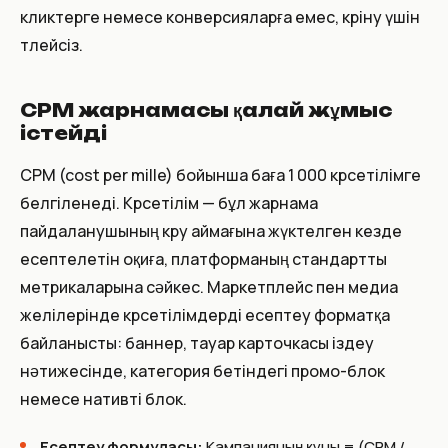
кликтерге немесе конверсияларға емес, көріну үшін
төлейсіз.
CPM жарнамасы қалай жұмыс
істейді
CPM (cost per mille) бойынша баға 1 000 көрсетілімге
белгіленеді. Көрсетілім — бұл жарнама
пайдаланушының көру аймағына жүктелген кезде
есептелетін оқиға, платформаның стандартты
метрикаларына сәйкес. Маркетплейс пен медиа
желілерінде көрсетілімдерді есептеу форматқа
байланысты: баннер, тауар карточкасы іздеу
нәтижесінде, категория бетіндегі промо-блок
немесе нативті блок.
Есептеу формуласы:
Кампанияның құны = (CPM /