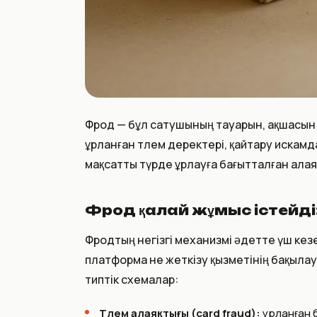
Фрод — бұл сатушының тауарын, ақшасын
ұрланған төлем деректері, қайтару искам
мақсатты түрде ұрлауға бағытталған алая
Фрод қалай жұмыс істейді
Фродтың негізгі механизмі әдетте үш кезе
платформа не жеткізу қызметінің бақылау
типтік схемалар:
Төлем алаяқтығы (card fraud):
ұрланған 