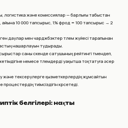
ы, логистика және комиссиялар — барлығы табыстан
г, айына 10 000 тапсырыс, 1% фрод = 100 тапсырыс → 2
ген даулар мен чарджбэктер төлем жүйесі тарапынан
настың нашарлауын тудырады.
ырыстар саны өскенде сатушының рейтингі төмендеп,
тімдігіне немесе төлемдерді уақытша тоқтатуға әсер
еу және тексерулерге қызметкерлердің жұмсайтын
 процестердің тиімсіздігін көрсетеді.
иптік белгілері: нақты