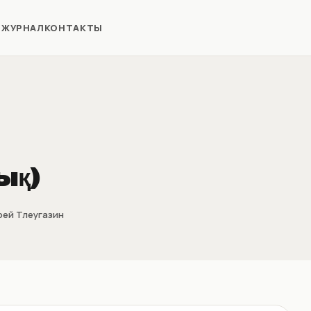
Я
ЖУРНАЛ
КОНТАКТЫ
ық)
ей Тлеугазин