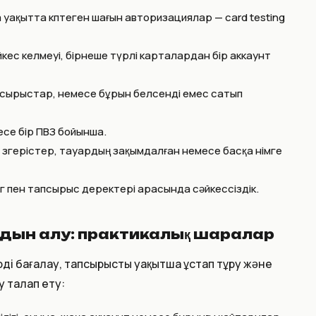
 уақытта көптеген шағын авторизациялар — card testing
йкес келмеуі, бірнеше түрлі карталардан бір аккаунт
сырыстар, немесе бұрын белсенді емес сатып
есе бір ПВЗ бойынша.
өзгерістер, тауардың зақымдалған немесе басқа өнімге
г пен тапсырыс деректері арасында сәйкессіздік.
лдын алу: практикалық шаралар
ді бағалау, тапсырысты уақытша ұстап тұру және
 талап ету: