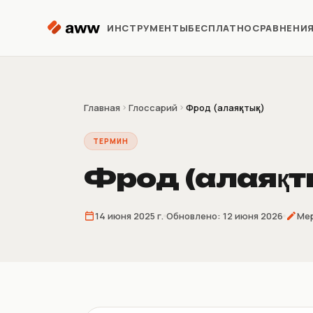
Перейти к содержимому
ИНСТРУМЕНТЫ
БЕСПЛАТНО
СРАВНЕНИ
Репрайсер
Автоматизация цен Kaspi
Главная
Глоссарий
Фрод (алаяқтық)
ТЕРМИН
Аналитика
Предиктивная аналитика
Фрод (алаяқт
Предзаказ
14 июня 2025 г.
Обновлено:
12 июня 2026
Мер
Продажи до поставки
товара
Склеиватель
накладных
4/9/16 накладных на лист A4