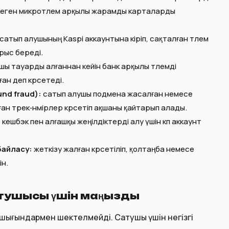
 жүздеген микротөлем арқылы жарамды карталарды
сатып алушының Kaspi аккаунтына кіріп, сақталған төлем
рыс береді.
ы тауарды алғаннан кейін банк арқылы төлемді
н деп көрсетеді.
nd fraud):
сатып алушы подмена жасалған немесе
н трек‑нөмірлер көрсетіп ақшаны қайтарып алады.
кешбэк пен алғашқы жеңілдіктерді алу үшін көп аккаунт
байласу:
жеткізу жалған көрсетіліп, қолтаңба немесе
ін.
атушысы үшін маңызды
шығындармен шектелмейді. Сатушы үшін негізгі