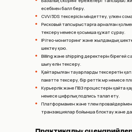
Базалық скоринг ережелері: тапсырыс жиі
есебінен балл беру.
CVV/3DS тексерісін міндеттеу, үлкен со
Рисковый тапсырыстарға арналған қолме
тексеру немесе қосымша құжат сұрау.
IP/гео‑мониторинг және жылдамдық шектеул
шектеу қою.
Billing және shipping деректерін бірегей 
шығу елін тексеру.
Қайтарылған тауарларды тексеретін қата
пакетте тексеру, бір реттік мөр немесе п
Курьерлік және ПВЗ процестерін қайта қар
немесе цифрлық подпись талап ету.
Платформамен және төлем провайдерімен (K
транзакциялар бойынша блоктау және да
Практикалық сценарийлер