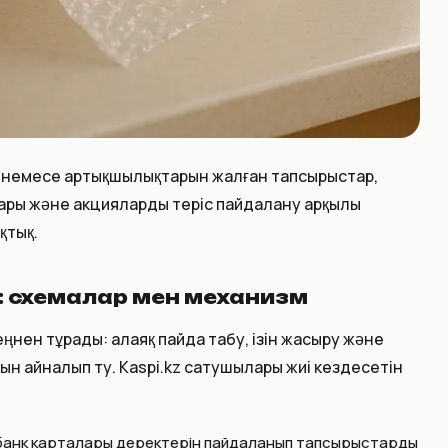
 немесе артықшылықтарын жалған тапсырыстар,
дары және акцияларды теріс пайдалану арқылы
қтық.
: схемалар мен механизм
ңнен тұрады: алаяқ пайда табу, ізін жасыру және
ын айналып өту. Kaspi.kz сатушылары жиі кездесетін
банк карталары деректерін пайдаланып тапсырыстарды