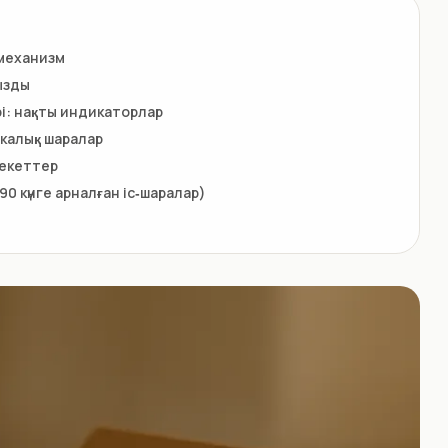
 механизм
ызды
рі: нақты индикаторлар
икалық шаралар
рекеттер
0 күнге арналған іс‑шаралар)