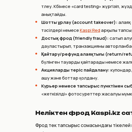
төлеу. Көбінесе «card testing» жүргізіп,
анықтайды.
Шотты ұрлау (account takeover):
алаяқ 
тәсілдері немесе
Kaspi Red
арқылы тапсы
Достық фрод (friendly fraud):
сатып алуш
дауластырып, транзакцияны авторланбаға
Қайтару/рефунд алаяқтығы (return/refu
бүлінген тауарды қайтарады немесе жалға
Акцияларды теріс пайдалану:
купондар, 
ашу және боттар қолдану.
Курьер немесе тапсырыс пунктімен сы
«жеткізілді» фотосуреттер жасалуы мүмк
Неліктен фрод Kaspi.kz с
Фрод тек тапсырыс сомасындағы тікелей 