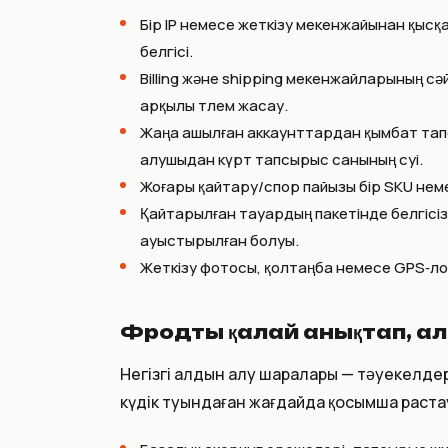
Бір IP немесе жеткізу мекенжайынан қысқа
белгісі.
Billing және shipping мекенжайларының сә
арқылы төлем жасау.
Жаңа ашылған аккаунттардан қымбат тап
алушыдан күрт тапсырыс санының өсуі.
Жоғары қайтару/спор пайызы бір SKU нем
Қайтарылған тауардың пакетінде белгісіз 
ауыстырылған болуы.
Жеткізу фотосы, қолтаңба немесе GPS‑ло
Фродты қалай анықтап, а
Негізгі алдын алу шаралары — тәуекелдер
күдік туындаған жағдайда қосымша растау