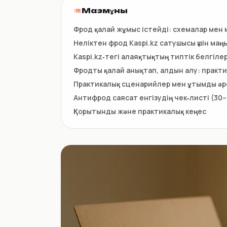
НКТ / NTIN
Мазмұны
Регистрация товаров до 1
июля
Фрод қалай жұмыс істейді: схемалар мен
Неліктен фрод Kaspi.kz сатушысы үшін маң
Kaspi.kz‑тегі алаяқтықтың типтік белгіле
Фродты қалай анықтап, алдын алу: практ
Практикалық сценарийлер мен ұтымды ә
Антифрод саясат енгізудің чек‑листі (30–9
Қорытынды және практикалық кеңес