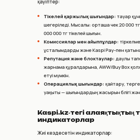
қауіптер:
Тікелей қаржылық шығындар:
тауар құн
шегеріледі. Мысалы: орташа чек 20 000 т
000 000 тг тікелей шығын.
Комиссиялар мен айыппұлдар:
тіркелме
ұсталымдарды және Kaspi Pay-пен қаты
Репутация және блоктаулар:
даулы тапс
жарнама құралдарына, AWW/Buy Box қолже
етуі мүмкін.
Операциялық шығындар:
қайтару, терг
уақыты — шығындардың жасырын бөлігі және
Kaspi.kz‑тегі алаяқтықтың т
индикаторлар
Жиі кездесетін индикаторлар: