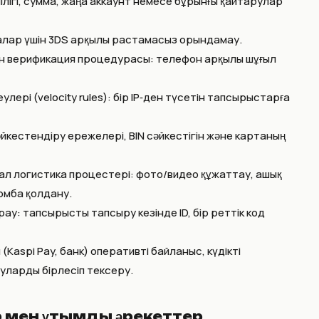
лігі, сумма, жаңа аккаунт немесе бұрынғы қайтарулар
малар үшін 3DS арқылы растамасыз орындамау.
н верификация процедурасы: телефон арқылы шұғыл
ері (velocity rules): бір IP‑ден түсетін тапсырыстарға
сәйкестендіру ережелері, BIN сәйкестігін және картаның
л логистика процестері: фото/видео құжаттау, ашық
ломба қолдану.
ау: тапсырысты тапсыру кезінде ID, бір реттік код
aspi Pay, банк) оперативті байланыс, күдікті
уларды бірлесіп тексеру.
 мен ұтымды әрекеттер