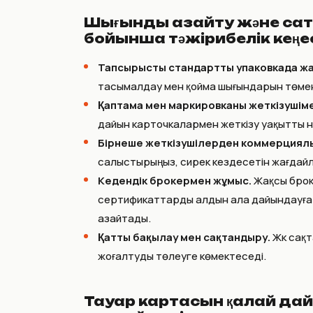
Шығынды азайту және сат
бойынша тәжірибелік кеңе
Тапсырысты стандартты упаковкада жа
тасымалдау мен қойма шығындарын төме
Қаптама мен маркировканы жеткізушіме
дайын карточкалармен жеткізу уақытты үн
Бірнеше жеткізушілерден коммерциялы
салыстырыңыз, сирек кездесетін жағдайла
Кедендік брокермен жұмыс.
Жақсы брок
сертификаттарды алдын ала дайындауға 
азайтады.
Қатты бақылау мен сақтандыру.
Жүк сақ
жоғалтуды төлеуге көмектеседі.
Тауар картасын қалай да