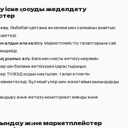
у іске қосуды жеделдету
стер
сау.
Әмбебап қаптама жүк көлемі мен салмағын азайтып,
ндетеді.
н алдын ала келісу.
Маркетплейстің талаптарына сай
емдейді.
қ ұсыныс алу.
Баға мен нақты жеткізу мерзімін
р үшін балама жеткізушіні қарастырыңыз.
ер ТН ВЭД кодын нақтылап, талап етілетін
көмектеседі, бұл кешігулер мен жазатайым шығындарды
тандыру және жеткізу мониторингі зиянды және
йындау және маркетплейстер