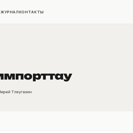
Я
ЖУРНАЛ
КОНТАКТЫ
импорттау
ерей Тлеугазин