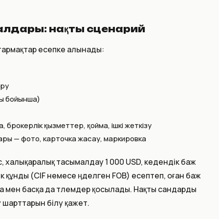
салдары: нақты сценарий
 тармақтар есепке алынады:
ыру
ды бойынша)
 брокерлік қызметтер, қойма, ішкі жеткізу
ры — фото, карточка жасау, маркировка
, халықаралық тасымалдау 1 000 USD, кедендік баж
 құнды (CIF немесе өңделген FOB) есептеп, оған баж
а мен басқа да төлемдер қосылады. Нақты сандарды
 шарттарын білу қажет.