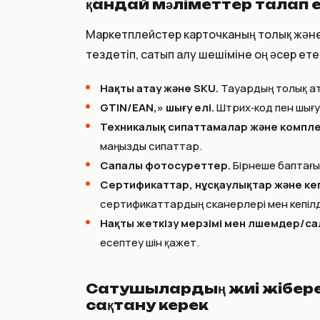
қандай мәліметтер талап 
Маркетплейстер карточканың толық және
тездетіп, сатып алу шешіміне оң әсер ете
Нақты атау және SKU.
Тауардың толық ата
GTIN/EAN,» шығу елі.
Штрих‑код пен шығу
Техникалық сипаттамалар және компле
маңызды сипаттар.
Сапалы фотосуреттер.
Бірнеше баптағы
Сертификаттар, нұсқаулықтар және кеп
сертификаттардың сканерлері мен кепілді
Нақты жеткізу мерзімі мен өлшемдер/са
есептеу үшін қажет.
Сатушылардың жиі жіберет
сақтану керек