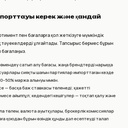
порттауы керек және қандай
ртимент пен бағаларға қол жеткізуге мүмкіндік
қ тәуекелдерді ұлғайтады. Тапсырыс бермес бұрын
 бағалаңыз.
төмендеу сатып алу бағасы, жаңа брендтерді нарыққа
ессуарлары сияқты шағын партиялар импорттаған кезде
0–50% маржа алынуы мүмкін.
е — басқа баж ставкасы төленеді; қажетті
есе айыппұл; кедендегі кешігулер — тоқтап қалу және
ла төлем, валюта ауытқулары, брокерлік комиссиялар
баға қоюдан бұрын өзіндік құнды дәл есептеуді талап