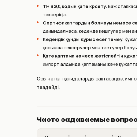
ТН ВЭД кодын қате көрсету.
Баж ставкасы
тексеріңіз.
Сертификаттардың болмауы немесе сәй
дайындалмаса, кеденде кешігулер мен а
Кедендік құнды дұрыс есептемеу.
Құжат
қосымша тексерулер мен түзетулер болуы 
Қате қаптама немесе жетіспейтін құжа
импорт алдында қаптаманы және құжаттар
Осы негізгі қағидаларды сақтасаңыз, импо
тездейді.
Часто задаваемые вопро