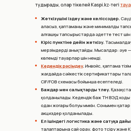
тудырады, олар тікелей Kaspi.kz‑тегі
тауа
Жеткізушіні іздеу және келіссөздер.
Сауд
аласыз, қаптаманы және минималды тапсы
алғашқы тапсырыстарда әдетте тест үшін
Кіріс пунктіне дейін жеткізу.
Тасымалдау 
мерзімдерді анықтайды. Мысалдар: әуе — 
көлемді тауарлар үшін үнемді.
Кедендік рәсімдеу
.
Инвойс, қаптама тізі
жағдайда сәйкестік сертификаттары тала
CIF/FOB схемасы бойынша есептеледі.
Баждар мен салықтарды төлеу.
Қазақста
қолданылады. Кедендік баж ТН ВЭД коды 
одан жоғары болуы мүмкін. Сонымен қатар
акциздер қолданылады.
Ел ішіндегі логистика және сатуқа дайы
талаптарына сай орау, фото түсіру және 