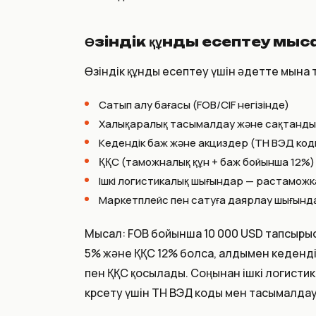
Өзіндік құнды есептеу мы
Өзіндік құнды есептеу үшін әдетте мына
Сатып алу бағасы (FOB/CIF негізінде)
Халықаралық тасымалдау және сақтанд
Кедендік баж және акциздер (ТН ВЭД ко
ҚҚС (таможналық құн + баж бойынша 12%)
Ішкі логистикалық шығындар — растаможка,
Маркетплейс пен сатуға даярлау шығында
Мысал: FOB бойынша 10 000 USD тапсырыс
5% және ҚҚС 12% болса, алдымен кедендік
пен ҚҚС қосылады. Соңынан ішкі логистик
көрсету үшін ТН ВЭД коды мен тасымалдау