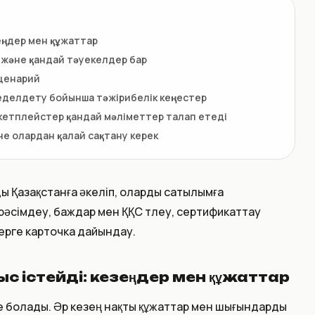
еңдер мен құжаттар
 және қандай тәуекелдер бар
сценарий
еделдету бойынша тәжірибелік кеңестер
кетплейстер қандай мәліметтер талап етеді
е олардан қалай сақтану керек
ы Қазақстанға әкеліп, оларды сатылымға
рәсімдеу, баждар мен ҚҚС төлеу, сертификаттау
рге карточка дайындау.
с істейді: кезеңдер мен құжаттар
уге болады. Әр кезең нақты құжаттар мен шығындарды