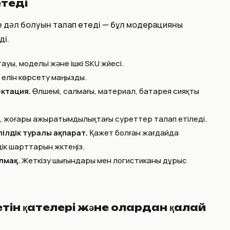
етеді
 дәл болуын талап етеді — бұл модерацияны
ді.
уы, модельі және ішкі SKU жүйесі.
 елін көрсету маңызды.
ктация.
Өлшемі, салмағы, материал, батарея сияқты
, жоғары ажыратымдылықтағы суреттер талап етіледі.
ілдік туралы ақпарат.
Қажет болған жағдайда
к шарттарын жүктеңіз.
лмақ.
Жеткізу шығындары мен логистиканы дұрыс
ін қателері және олардан қалай