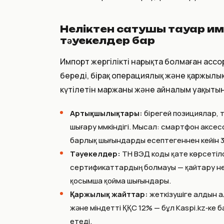
Неліктен сатушы тауар им
тәуекелдер бар
Импорт жергілікті нарықта болмаған ассо
береді, бірақ операциялық және қаржылы
күтілетін маржаны және айналым уақытын
Артықшылықтары:
бірегей позициялар, 
шығару мүмкіндігі. Мысал: смартфон акс
барлық шығындарды есептегеннен кейін 3
Тәуекелдер:
ТН ВЭД коды қате көрсетілс
сертификаттардың болмауы — қайтару нем
қосымша қойма шығындары.
Қаржылық жайттар:
жеткізушіге алдын а
және міндетті ҚҚС 12% — бұл Kaspi.kz‑ке 
етеді.