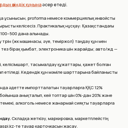
рдың өзіндік құнына
әсер етеді.
а ұсынысын, proforma немесе коммерциялық инвойсты
рысты келісесіз. Практикалық нұсқау: Қазақстандағы
 100–500 дана алынады.
түрін (жүк машинасы, әуе, теміржол) таңдау құн мен
тез бірақ қымбат, электроника үшін жарайды; авто/жд —
мі, келісімшарт, тасымалдау құжаттары, қажет болған
п етіледі. Кедендік құн мәміле шарттарына байланысты
нда әдетте импортталатын тауарларға ҚҚС 12%
бойынша анықталып, кей топтар үшін 0%‑дан 20% және
 темекі, алкоголь немесе жанармай сияқты тауарларға
ндау.
Складқа жеткізу, маркировка, маркетплейстің
Kaspi.kz‑те тауар карточкасын жасау.