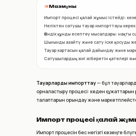
НКТ / NTIN
Мазмұны
Регистрация товаров до 1
июля
Импорт процесі қалай жұмыс істейді: кез
Неліктен сатушы тауар импорттауы керек
Өзіндік құнды есептеу мысалдары: нақты 
Шығынды азайту және сату іске қосуды ж
Тауар картасын қалай дайындау және мар
Сатушылардың жиі жіберетін қателері жән
Тауарларды импорттау
— бұл тауарлард
орналастыру процесі: кеден құжаттарын 
талаптарын орындау және маркетплейсте
Импорт процесі қалай жұмы
Импорт процесін бес негізгі кезеңге бөл