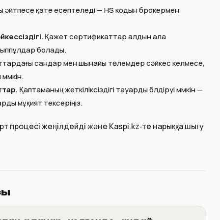
 әйтпесе қате есептеледі — HS кодын брокермен
кессіздігі.
Қажет сертификаттар алдын ала
йыппұлдар болады.
тардағы сандар мен шынайы төлемдер сәйкес келмесе,
мүмкін.
ттар.
Қаптаманың жеткіліксіздігі тауарды бүлдіруі мүмкін —
ды мұқият тексеріңіз.
рт процесі жеңілдейді және Kaspi.kz‑те нарыққа шығу
сы