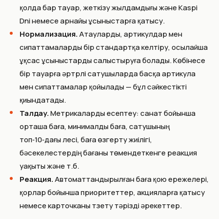
қолда бар тауар, жеткізу жылдамдығы және Kaspi
Dni немесе арнайы ұсыныстарға қатысу.
Нормализация.
Атауларды, артикулдар мен
сипаттамаларды бір стандартқа келтіру, осылайша
ұқсас ұсыныстарды салыстыруға болады. Көбінесе
бір тауарға әртүрлі сатушыларда басқа артикула
мен сипаттамалар қойылады — бұл сәйкестікті
қиындатады.
Талдау.
Метрикаларды есептеу: санат бойынша
орташа баға, минималды баға, сатушының
топ‑10‑дағы үлесі, баға өзгерту жиілігі,
бәсекелестердің бағаны төмендеткенге реакция
уақыты және т.б.
Реакция.
Автоматтандырылған баға қою ережелері,
қорлар бойынша приоритеттер, акцияларға қатысу
немесе карточканы түзету тәрізді әрекеттер.