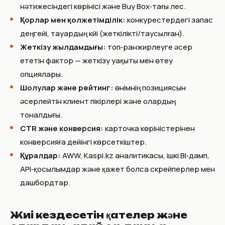
нәтижесіндегі көрінісі және Buy Box‑тағы үлес.
Қорлар мен қолжетімділік:
конкурестердегі запас
деңгейі, тауардың күйі (жеткілікті/таусылған).
Жеткізу жылдамдығы:
топ‑ранжирлеуге әсер
ететін фактор — жеткізу уақыты мен өтеу
опциялары.
Шолулар және рейтинг:
өнімнің позициясын
әсерлейтін клиент пікірлері және олардың
тоналдығы.
CTR және конверсия:
карточка көріністерінен
конверсияға дейінгі көрсеткіштер.
Құралдар:
AWW, Kaspi.kz аналитикасы, ішкі BI‑дамп,
API‑қосылымдар және қажет болса скрейперлер мен
дашбордтар.
Жиі кездесетін қателер және