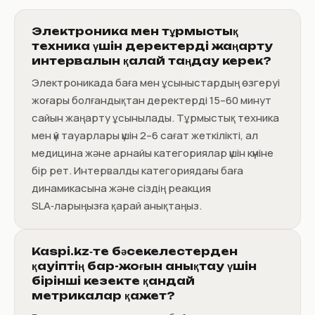
Электроника мен тұрмыстық
техника үшін деректерді жаңарту
интервалын қалай таңдау керек?
Электроникада баға мен ұсыныстардың өзгеруі
жоғары болғандықтан деректерді 15–60 минут
сайын жаңарту ұсынылады. Тұрмыстық техника
мен үй тауарлары үшін 2–6 сағат жеткілікті, ал
медицина және арнайы категориялар үшін күніне
бір рет. Интервалды категориядағы баға
динамикасына және сіздің реакция
SLA‑ларыңызға қарай анықтаңыз.
Kaspi.kz‑те бәсекелестерден
қауіптің бар-жоғын анықтау үшін
бірінші кезекте қандай
метрикалар қажет?