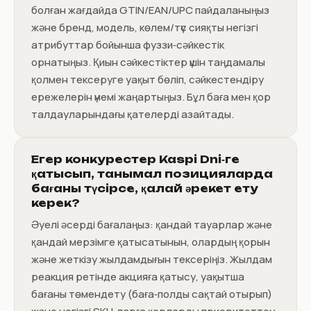
болған жағдайда GTIN/EAN/UPC пайдаланыңыз
және бренд, модель, көлем/түс сияқты негізгі
атрибуттар бойынша фуззи‑сәйкестік
орнатыңыз. Қиын сәйкестіктер үшін таңдамалы
қолмен тексеруге уақыт бөліп, сәйкестендіру
ережелерін үнемі жаңартыңыз. Бұл баға мен қор
талдауларындағы қателерді азайтады.
Егер конкурестер Kaspi Dni‑ге
қатысып, танымал позицияларда
бағаны түсірсе, қалай әрекет ету
керек?
Әуелі әсерді бағалаңыз: қандай тауарлар және
қандай мерзімге қатысатынын, олардың қорын
және жеткізу жылдамдығын тексеріңіз. Жылдам
реакция ретінде акцияға қатысу, уақытша
бағаны төмендету (баға‑полды сақтай отырып)