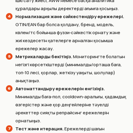
ішкі сату жүйесі, AWW немесе басқа аналитика
құралдары арқылы деректерді ағымға қосыңыз.
Нормализация және сәйкестендіру ережелері.
GTIN/EAN бар болса қолдану, бренд, модель,
көлем/түс бойынша фуззи‑сәйкестік орнату және
жиі кездесетін қателерге арналған қосымша
ережелер жасау.
Метрикаларды бекітіңіз.
Мониторингте болатын
негізгі көрсеткіштерді (минималды/орташа баға,
топ‑10 үлесі, қорлар, жеткізу уақыты, шолулар)
анықтаңыз.
Автоматтандыру ережелерін енгізіңіз.
Минималды баға‑пол, cooldown‑аралығы, қадамдық
өзгерістер және қор деңгейлеріне тәуелді
әрекеттер сияқты репрайсинг ережелерін
орнатыңыз.
Тест және итерация.
Ережелерді шағын