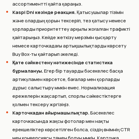
ассортиментті қайта қараңыз.
Kaspi Dni кезінде реакция.
Қатысушылар тізімін
және олардың қорын тексеріп, тез қатысу немесе
қорларды приоритеттеу арқылы жоғалған трафикті
қайтарыңыз. Кейде жеткізу мерзімін қысқарту
немесе карточкадағы артықшылықтарды көрсету
Buy Box‑ты қайтарып әкеледі.
Қате сәйкестену нәтижесінде статистика
бұрмалануы.
Егер бір тауарды бәсекелес басқа
артикуламен көрсетсе, бағалар мен қорларды
дұрыс салыстыру мүмкін емес. Нормализация
ережелерін жақсартып, спорлы сәйкестіктерге
қолмен тексеру жүргізіңіз.
Карточкадан айырмашылықтар.
Бәсекелес
карточкасында жақсы фотолар мен нақты
ерекшеліктер көрсетілген болса, сіздің өнімнің CTR
мен конверсиясы төмен болуы мүмкін. Карточка