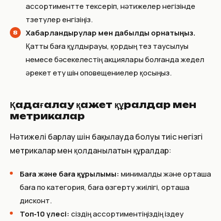
ассортиментте тексеріп, нәтижелер негізінде
түзетулер енгізіңіз.
Хабарландырулар мен дабылды орнатыңыз.
Қатты баға құлдырауы, қордың тез таусылуы
немесе бәсекелестің акциялары болғанда жедел
әрекет ету үшін оповещениелер қосыңыз.
Қадағалау қажет құралдар мен
метрикалар
Нәтижелі барлау үшін бақылауда болуы тиіс негізгі
метрикалар мен қолданылатын құралдар:
Баға және баға құрылымы:
минималды және орташа
баға по категория, баға өзгерту жиілігі, орташа
дисконт.
Топ‑10 үлесі:
сіздің ассортиментіңіздің іздеу