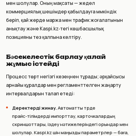
мен шолулар. Оның мақсаты — жедел
коммерциялық шешімдер қабылдауға мүмкіндік
беріп, қай жерде маржа мен трафик жоғалатынын
анықтау және Kaspi.kz‑тегі көшбасшылық
позицияны тез қалпына келтіру.
Бәсекелестік барлау қалай
жұмыс істейді
Процесс төрт негізгі кезеңнен тұрады; әрқайсысы
арнайы құралдар мен регламенттелген жаңарту
интервалдарын талап етеді:
Деректерді жинау.
Автоматты түрде
прайс‑тілімдерді импорттау, карточкалардың
скриншоттары, іздеу нәтижелеріндегі орындар мен
шолулар. Kaspi.kz үшін маңызды параметрлер — баға,