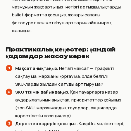
мазмұнын жақсартыңыз: негізгі артықшылықтарды
bullet‑форматта қосыңыз, жоғары сапалы
фотосурет пен жеткізу шарттарын айқынырақ
жазыңыз.
Практикалық кеңестер: қандай
қадамдар жасау керек
Мақсат анықтаңыз.
Негізгі мақсат — трафикті
сақтау ма, маржаны қорғау ма, әлде белгілі
SKU‑ларды жылдам сатуды арттыру ма?
SKU тізімін дайындаңыз.
Қай тауарларға назар
аударылатынын анықтап, приоритеттер қойыңыз
(топ‑SKU, маржиналдық тауарлар, акцияларда
көрсетілетін позициялар).
Деректер көздерін қосыңыз.
Kaspi.kz мәліметтері,