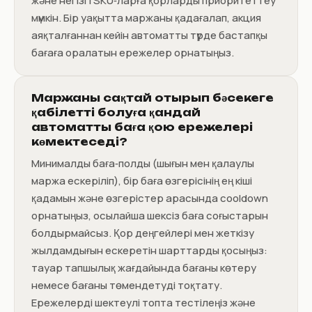
және негізгі SKU‑ларға қорларды приоритеттеу
мүмкін. Бір уақытта маржаны қадағалап, акция
аяқталғаннан кейін автоматты түрде бастапқы
бағаға оралатын ережелер орнатыңыз.
Маржаны сақтай отырып бәсекеге
қабілетті болуға қандай
автоматты баға қою ережелері
көмектеседі?
Минималды баға‑полды (шығын мен қалаулы
маржа ескеріліп), бір баға өзгерісінің ең кіші
қадамын және өзгерістер арасында cooldown
орнатыңыз, осылайша шексіз баға соғыстарын
болдырмайсыз. Қор деңгейлері мен жеткізу
жылдамдығын ескеретін шарттарды қосыңыз:
тауар тапшылық жағдайында бағаны көтеру
немесе бағаны төмендетуді тоқтату.
Ережелерді шектеулі топта тестілеңіз және