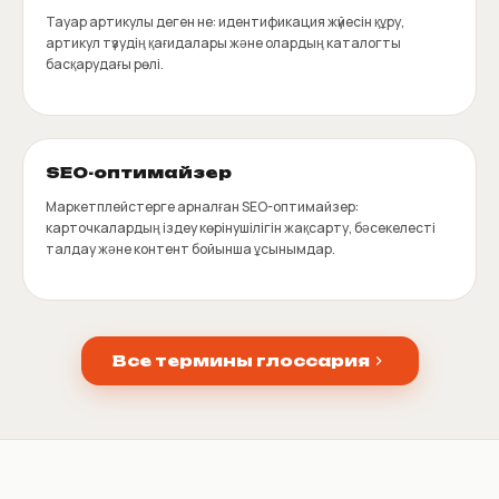
Тауар артикулы деген не: идентификация жүйесін құру,
артикул түзудің қағидалары және олардың каталогты
басқарудағы рөлі.
SEO-оптимайзер
Маркетплейстерге арналған SEO-оптимайзер:
карточкалардың іздеу көрінушілігін жақсарту, бәсекелесті
талдау және контент бойынша ұсынымдар.
Все термины глоссария