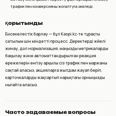
трафик пен конверсияны жоғалтуға әкеледі.
Қорытынды
Бәсекелестік барлау — бұл Kaspi.kz‑те тұрақты
сатылым үшін міндетті процесс. Деректерді жүйелі
жинау, дәл нормализация, маңызды метрикаларды
бақылау және автоматтандырылған реакция
ережелерін енгізу арқылы сіз трафик пен маржаны
сақтай аласыз, акцияларға жылдам жауап беріп,
карточкаларды жақсартып нарықтағы орныңызды
нығайта аласыз.
Часто задаваемые вопросы