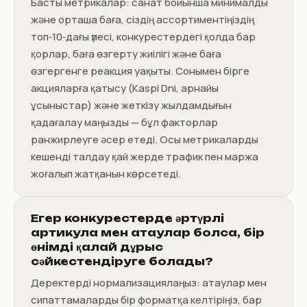
Басты метрикалар: санат бойынша минималды
және орташа баға, сіздің ассортиментіңіздің
топ‑10‑дағы үлесі, конкурестердегі қолда бар
қорлар, баға өзгерту жиілігі және баға
өзгергенге реакция уақыты. Сонымен бірге
акцияларға қатысу (Kaspi Dni, арнайы
ұсыныстар) және жеткізу жылдамдығын
қадағалау маңызды — бұл факторлар
ранжирлеуге әсер етеді. Осы метрикаларды
кешенді талдау қай жерде трафик пен маржа
жоғалып жатқанын көрсетеді.
Егер конкурестерде әртүрлі
артикула мен атаулар болса, бір
өнімді қалай дұрыс
сәйкестендіруге болады?
Деректерді нормализациялаңыз: атаулар мен
сипаттамаларды бір форматқа келтіріңіз, бар