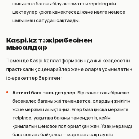
шығынсыз бағаны білу автоматты repricing үшін
шектеулер қоюға көмектеседі және нөлге немесе
шығынмен сатудан сақтайды.
Kaspi.kz тәжірибесінен
мысалдар
Төменде Kaspi.kz платформасында жиі кездесетін
практикалық сценарийлер және оларға ұсынылатын
іс‑әрекеттер берілген:
Активті баға төмендетулер.
Бір санаттағы бірнеше
бәсекелес бағаны жиі төмендетсе, олардың жиілігін
және мерзімін анықтаңыз. Егер баға қысқа мерзімге
түсірілсе, уақытша бағаны төмендетіп, кейін
қойылатын ценовой пол орнатқан жөн. Ұзақ мерзімді
баға соғысы байқалса — маржаны сақтау үшін