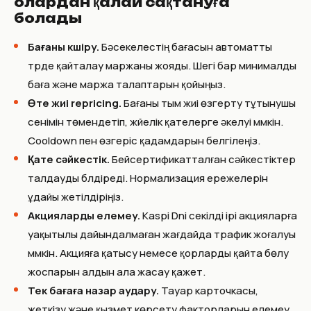
олардан қалай сақтануға
болады
Бағаны көшіру.
Бәсекелестің бағасын автоматты
түрде қайталау маржаны жояды. Шегі бар минималды
баға және маржа талаптарын қойыңыз.
Өте жиі repricing.
Бағаны тым жиі өзгерту тұтынушы
сенімін төмендетіп, жүйелік қателерге әкелуі мүмкін.
Cooldown пен өзгеріс қадамдарын белгілеңіз.
Қате сәйкестік.
Бейсертификатталған сәйкестіктер
талдауды бүлдіреді. Нормализация ережелерін
ұдайы жетілдіріңіз.
Акцияларды елемеу.
Kaspi Dni секілді ірі акцияларға
уақытылы дайындалмаған жағдайда трафик жоғалуы
мүмкін. Акцияға қатысу немесе қорларды қайта бөлу
жоспарын алдын ала жасау қажет.
Тек бағаға назар аудару.
Тауар карточкасы,
жеткізу және қызмет көрсету факторларын елемеу