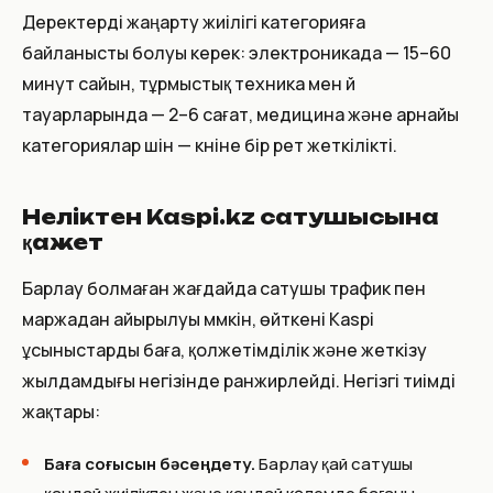
Деректерді жаңарту жиілігі категорияға
байланысты болуы керек: электроникада — 15–60
минут сайын, тұрмыстық техника мен үй
тауарларында — 2–6 сағат, медицина және арнайы
категориялар үшін — күніне бір рет жеткілікті.
Неліктен Kaspi.kz сатушысына
қажет
Барлау болмаған жағдайда сатушы трафик пен
маржадан айырылуы мүмкін, өйткені Kaspi
ұсыныстарды баға, қолжетімділік және жеткізу
жылдамдығы негізінде ранжирлейді. Негізгі тиімді
жақтары:
Баға соғысын бәсеңдету.
Барлау қай сатушы