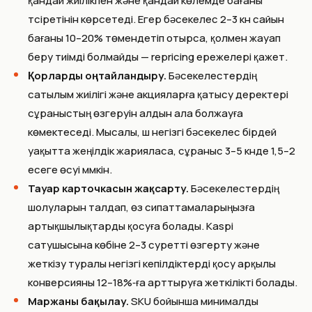
қандай жиілікпен және қандай көлемде бағаны
түсіретінін көрсетеді. Егер бәсекелес 2–3 күн сайын
бағаны 10–20% төмендетіп отырса, қолмен жауап
беру тиімді болмайды — repricing ережелері қажет.
Қорларды оңтайландыру.
Бәсекелестердің
сатылым жиілігі және акцияларға қатысу деректері
сұраныстың өзгеруін алдын ала болжауға
көмектеседі. Мысалы, үш негізгі бәсекелес бірдей
уақытта жеңілдік жарияласа, сұраныс 3–5 күнде 1,5–2
есеге өсуі мүмкін.
Тауар карточкасын жақсарту.
Бәсекелестердің
шолуларын талдап, өз сипаттамаларыңызға
артықшылықтарды қосуға болады. Kaspi
сатушысына көбіне 2–3 суретті өзгерту және
жеткізу туралы негізгі кепілдіктерді қосу арқылы
конверсияны 12–18%‑ға арттыруға жеткілікті болады.
Маржаны бақылау.
SKU бойынша минималды