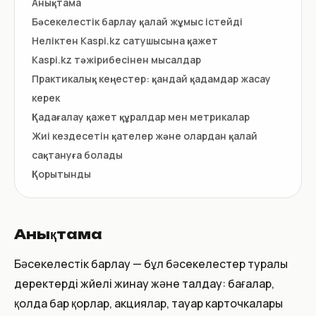
Анықтама
Бәсекелестік барлау қалай жұмыс істейді
Неліктен Kaspi.kz сатушысына қажет
Kaspi.kz тәжірибесінен мысалдар
Практикалық кеңестер: қандай қадамдар жасау
керек
Қадағалау қажет құралдар мен метрикалар
Жиі кездесетін қателер және олардан қалай
сақтануға болады
Қорытынды
Анықтама
Бәсекелестік барлау — бұл бәсекелестер туралы
деректерді жүйелі жинау және талдау: бағалар,
қолда бар қорлар, акциялар, тауар карточкалары