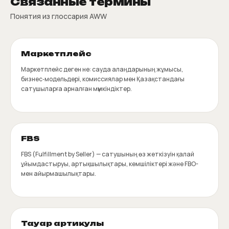
Связанные термины
Понятия из глоссария AWW
Маркетплейс
Маркетплейс деген не: сауда алаңдарының жұмысы,
бизнес‑модельдері, комиссиялар мен Қазақстандағы
сатушыларға арналған мүмкіндіктер.
FBS
FBS (Fulfillment by Seller) — сатушының өз жеткізуін қалай
ұйымдастыруы, артықшылықтары, кемшіліктері және FBO-
мен айырмашылықтары.
Тауар артикулы