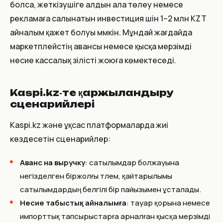
болса, жеткізушіге алдын ала төлеу немесе
рекламаға салынатын инвестиция үшін 1–2 млн KZT
айналым қажет болуы мүмкін. Мұндай жағдайда
маркетплейстің авансы немесе қысқа мерзімді
несие кассалық үзілісті жоюға көмектеседі.
Kaspi.kz‑те қаржыландыру
сценарийлері
Kaspi.kz және ұқсас платформаларда жиі
кездесетін сценарийлер:
Аванс на выручку
: сатылымдар болжауына
негізделген біржолғы төлем, қайтарылымы
сатылымдардың белгілі бір пайызымен ұсталады.
Несие табыстық айналымға
: тауар қорына немесе
импорттық тапсырыстарға арналған қысқа мерзімді