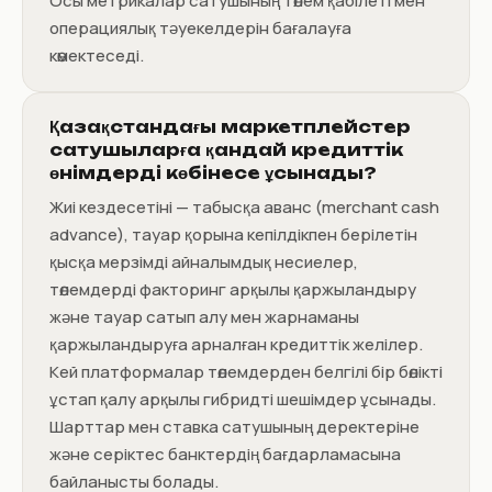
Осы метрикалар сатушының төлем қабілеті мен
операциялық тәуекелдерін бағалауға
көмектеседі.
Қазақстандағы маркетплейстер
сатушыларға қандай кредиттік
өнімдерді көбінесе ұсынады?
Жиі кездесетіні — табысқа аванс (merchant cash
advance), тауар қорына кепілдікпен берілетін
қысқа мерзімді айналымдық несиелер,
төлемдерді факторинг арқылы қаржыландыру
және тауар сатып алу мен жарнаманы
қаржыландыруға арналған кредиттік желілер.
Кей платформалар төлемдерден белгілі бір бөлікті
ұстап қалу арқылы гибридті шешімдер ұсынады.
Шарттар мен ставка сатушының деректеріне
және серіктес банктердің бағдарламасына
байланысты болады.