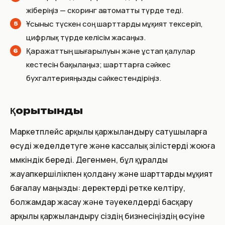
жіберіңіз — скоринг автоматты түрде өтеді.
Ұсыныс түскен соң шарттарды мұқият тексеріп,
цифрлық түрде келісім жасаңыз.
Қаражаттың шығарылуын және ұстап қалулар
кестесін бақылаңыз; шарттарға сәйкес
бухгалтерияңызды сәйкестендіріңіз.
Қорытынды
Маркетплейс арқылы қаржыландыру сатушыларға
өсуді жеделдетуге және кассалық үзілістерді жоюға
мүмкіндік береді. Дегенмен, бұл құралды
жауапкершілікпен қолдану және шарттарды мұқият
бағалау маңызды: деректерді ретке келтіру,
болжамдар жасау және тәуекелдерді басқару
арқылы қаржыландыру сіздің бизнесіңіздің өсуіне