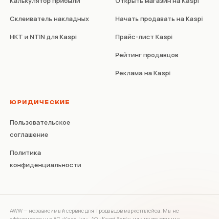
Калькулятор прибыли
Открыть магазин на Kaspi
Склеиватель накладных
Начать продавать на Kaspi
НКТ и NTIN для Kaspi
Прайс-лист Kaspi
Рейтинг продавцов
Реклама на Kaspi
ЮРИДИЧЕСКИЕ
Пользовательское
соглашение
Политика
конфиденциальности
AWW — независимый сервис для продавцов маркетплейса. Мы не
аффилированы с АО «Kaspi.kz», АО «Kaspi Bank» или их дочерними