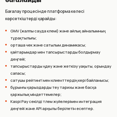
бағалайды
Бағалау процесінде платформа келесі
көрсеткіштерді қарайды:
GMV (жалпы сауда көлемі) және айлық айналымның
тұрақтылығы;
орташа чек және сатылым динамикасы;
қайтарымдар мен тапсырыстарды болдырмау
деңгейі;
тапсырыстарды өңдеу және жеткізу уақыты, орындау
сапасы;
сатушы рейтингі мен клиенттердің кері байланысы;
бұрынғы қарыздарды өтеу тарихы және басқа
қаржылық міндеттемелер;
Kaspi Pay секілді төлем жүйелерімен интеграция
деңгейі және API арқылы берілетін есептер.