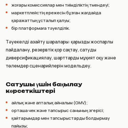
жоғары комиссиялар мен тиімділіктің төмендеуі;
маркетплейстің ережесін бұзған жағдайда
қаражаттың ұсталып қалуы;
бір платформаға тәуелділік.
Тәуекелді азайту шаралары: қарызды жоспарлы
пайдалану, резервтік қор сақтау, сатуды
диверсификациялау, шарттарды мұқият оқу және
төлемдер сценарийлерін модельдеу.
Сатушы үшін бақылау
көрсеткіштері
айлық және апталық айналым (GMV);
орташа чек және тапсырыс санының өзгерісі;
қайтарымдар мен тапсырыстарды болдырмау
пайызы;