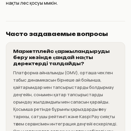
нақты үлес қосуы мүмкін.
Часто задаваемые вопросы
Маркетплейс қаржыландыруды
беру кезінде қандай нақты
деректерді талдайды?
Платформа айналымды (GMV), орташа чек пен
табыс динамикасын бірнеше ай бойынша,
қайтарымдар мен тапсырыстарды болдырмау
деңгейін, сонымен қатар тапсырыстарды
орындау жылдамдығы мен сапасын қарайды.
Қосымша ретінде бұрынғы қарыздарды өтеу
тарихы, сатушы рейтингі және Kaspi Pay сияқты
төлем сервисімен интеграция деңгейі ескеріледі.