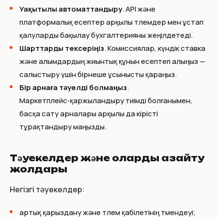
Уақытылы автоматтандыру
. API және
платформалық есептер арқылы төлемдер мен ұстап
қалуларды бақылау бухгалтерияны жеңілдетеді.
Шарттарды тексеріңіз
. Комиссиялар, күндік ставка
және алымдардың жиынтық құнын есептеп алыңыз —
салыстыру үшін бірнеше ұсынысты қараңыз.
Бір арнаға тәуелді болмаңыз
.
Маркетплейс‑қаржыландыру тиімді болғанымен,
басқа сату арналары арқылы да кірісті
тұрақтандыру маңызды.
Тәуекелдер және оларды азайту
жолдары
Негізгі тәуекелдер:
артық қарыздану және төлем қабілетінің төмендеуі;