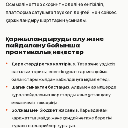
Осы мәліметтер скоринг моделіне енгізіліп,
платформа сатушыға тәуекел деңгейі мен сәйкес
қаржыландыру шарттарын ұсынады.
Қаржыландыруды алу және
пайдалану бойынша
практикалық кеңестер
Деректерді ретке келтіріңіз
. Таза және үздіксіз
сатылым тарихы, есептік құжаттар мен қойма
баланстары жылдам қабылдануға ықпал етеді.
Шағын сынақтан бастаңыз
. Алдымен аз мөлшерде
құрал пайдаланып шарттарды және ұстап қалу
механизмін тексеріңіз.
Болжам мен бюджет жасаңыз
. Қарызданған
қаражаттың қайда және қандай нәтиже беретіні
туралы сценарийлер құрыңыз.