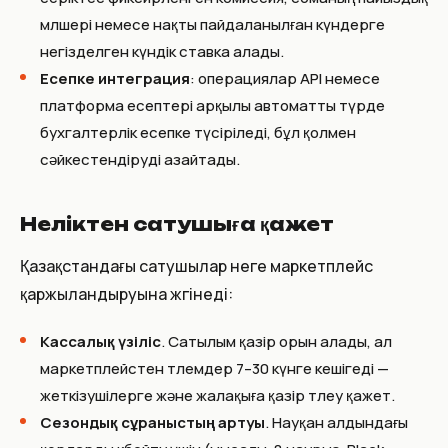
мөлшері немесе нақты пайдаланылған күндерге
негізделген күндік ставка алады.
Есепке интеграция
: операциялар API немесе
платформа есептері арқылы автоматты түрде
бухгалтерлік есепке түсіріледі, бұл қолмен
сәйкестендіруді азайтады.
Неліктен сатушыға қажет
Қазақстандағы сатушылар неге маркетплейс
қаржыландыруына жүгінеді:
Кассалық үзіліс
. Сатылым қазір орын алады, ал
маркетплейстен төлемдер 7–30 күнге кешігеді —
жеткізушілерге және жалақыға қазір төлеу қажет.
Сезондық сұраныстың артуы
. Науқан алдындағы