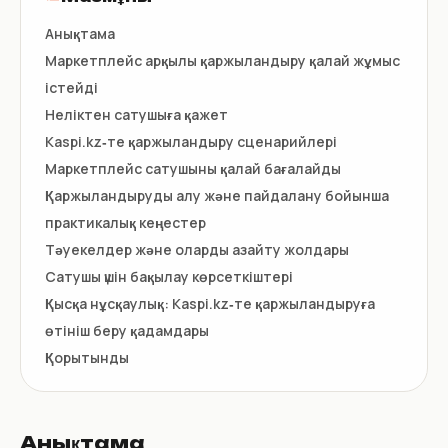
Анықтама
Маркетплейс арқылы қаржыландыру қалай жұмыс
істейді
Неліктен сатушыға қажет
Kaspi.kz‑те қаржыландыру сценарийлері
Маркетплейс сатушыны қалай бағалайды
Қаржыландыруды алу және пайдалану бойынша
практикалық кеңестер
Тәуекелдер және оларды азайту жолдары
Сатушы үшін бақылау көрсеткіштері
Қысқа нұсқаулық: Kaspi.kz‑те қаржыландыруға
өтініш беру қадамдары
Қорытынды
Анықтама