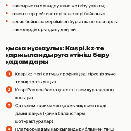
тапсырысты орындау және жеткізу уақыты;
клиенттер рейтингтері және кері байланыс;
несие бойынша мерзімінен бұрын және жоспарлы
төлемдердің орындалу деңгейі.
Қысқа нұсқаулық: Kaspi.kz‑те
қаржыландыруға өтініш беру
қадамдары
Kaspi.kz‑тегі сатушы профиліңізді тіркеңіз және
толық толтырыңыз.
Kaspi Pay пен басқа қажетті төлем құралдарын
қосыңыз.
Сатылым тарихы мен қаржылық есептерді
дайындаңыз (қойма баланстары,
шот‑фактуралар).
Платформадағы қаржыландыру бөлімінен өтініш