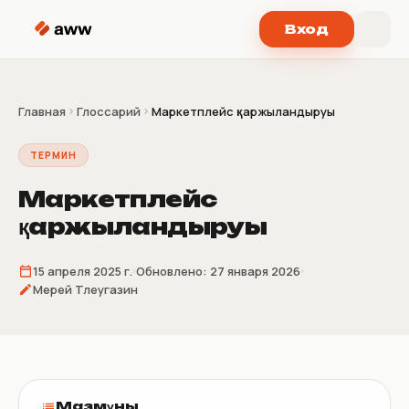
Перейти к содержимому
Вход
Главная
Глоссарий
Маркетплейс қаржыландыруы
ТЕРМИН
Маркетплейс
қаржыландыруы
15 апреля 2025 г.
Обновлено:
27 января 2026
Мерей Тлеугазин
Мазмұны