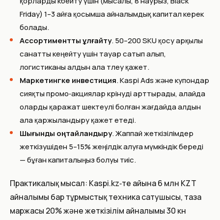
қорларды көбейту үшін (мысалы, 8 наурыз, Black
Friday) 1–3 айға қосымша айналымдық капитал керек
болады.
Ассортиментты ұлғайту
. 50–200 SKU қосу арқылы
санатты кеңейту үшін тауар сатып алып,
логистиканы алдын ала төлеу қажет.
Маркетингке инвестиция
. Kaspi Ads және купондар
сияқты промо‑акциялар көрінуді арттырады, алайда
оларды қаражат шектеулі болған жағдайда алдын
ала қаржыландыру қажет етеді.
Шығынды оңтайландыру
. Жаппай жеткізілімдер
жеткізушіден 5–15% жеңілдік алуға мүмкіндік береді
— бұған капиталыңыз болуы тиіс.
Практикалық мысал: Kaspi.kz‑те айына 6 млн KZT
айналымы бар тұрмыстық техника сатушысы, таза
маржасы 20% және жеткізілім айналымы 30 күн