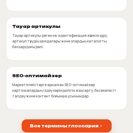
Тауар артикулы
Тауар артикулы деген не: идентификация жүйесін құру,
артикул түзудің қағидалары және олардың каталогты
басқарудағы рөлі.
SEO-оптимайзер
Маркетплейстерге арналған SEO-оптимайзер:
карточкалардың іздеу көрінушілігін жақсарту, бәсекелесті
талдау және контент бойынша ұсынымдар.
Все термины глоссария