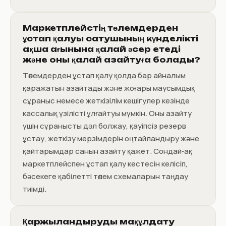
Маркетплейстің төлемдерден
ұстап қалуы сатушының күнделікті
ақша ағынына қалай әсер етеді
және оны қалай азайтуға болады?
Төлемдерден ұстап қалу қолда бар айналым
қаражатын азайтады және жоғары маусымдық
сұраныс немесе жеткізілім кешігулер кезінде
кассалық үзілісті ұлғайтуы мүмкін. Оны азайту
үшін сұранысты дәл болжау, қауіпсіз резерв
ұстау, жеткізу мерзімдерін оңтайландыру және
қайтарымдар санын азайту қажет. Сондай‑ақ
маркетплейспен ұстап қалу кестесін келісіп,
бәсекеге қабілетті төлем схемаларын таңдау
тиімді.
Қаржыландыруды мақұлдату