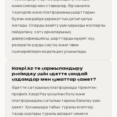
комиссиялар мен ставкалар, бір каналға
тәуелділік және платформаның шарттарын
бұзған жағдайда қаражаттың қатып қалуы
жатады. Оларды азайту үшін қарызды жоспарлы
пайдалану, сату арналарының
диверсификациясы, шарттарды мұқият оқу,
резервтік қорды сақтау және төлем
сценарийлерін модельдеу ұсынылады.
Kaspi.kz‑те қаржыландыру
рәсімдеу үшін әдетте қандай
қадамдар мен құжаттар қажет?
Әдетте сатушының платформада тіркелген
профилі, Kaspi Pay қосылған болу және
платформадағы сатылым тарихы бағалау үшін
қажет. Қосымшада табыс туралы есептер,
тауар қорлары туралы ақпарат немесе