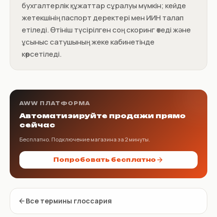
бухгалтерлік құжаттар сұралуы мүмкін; кейде
жетекшінің паспорт деректері мен ИИН талап
етіледі. Өтініш түсірілген соң скоринг өтеді және
ұсыныс сатушының жеке кабинетінде
көрсетіледі.
AWW ПЛАТФОРМА
Автоматизируйте продажи прямо
сейчас
Бесплатно. Подключение магазина за 2 минуты.
Попробовать бесплатно
Все термины глоссария