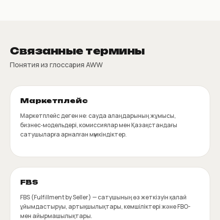
Связанные термины
Понятия из глоссария AWW
Маркетплейс
Маркетплейс деген не: сауда алаңдарының жұмысы,
бизнес‑модельдері, комиссиялар мен Қазақстандағы
сатушыларға арналған мүмкіндіктер.
FBS
FBS (Fulfillment by Seller) — сатушының өз жеткізуін қалай
ұйымдастыруы, артықшылықтары, кемшіліктері және FBO-
мен айырмашылықтары.