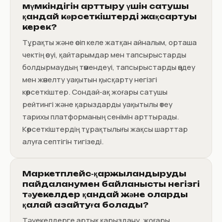
мүмкіндігін арттыру үшін сатушы
қандай көрсеткіштерді жақсартуы
керек?
Тұрақты және өсіп келе жатқан айналым, орташа
чектің өсуі, қайтарымдар мен тапсырыстарды
болдырмаудың төмендеуі, тапсырыстарды өңдеу
мен жөнелту уақытын қысқарту негізгі
көрсеткіштер. Сондай‑ақ жоғары сатушы
рейтингі және қарыздарды уақытылы өтеу
тарихы платформаның сенімін арттырады.
Көрсеткіштердің тұрақтылығы жақсы шарттар
алуға септігін тигізеді.
Маркетплейс‑қаржыландыруды
пайдаланумен байланысты негізгі
тәуекелдер қандай және оларды
қалай азайтуға болады?
Тәуекелдерге артық қарыздану, жоғары