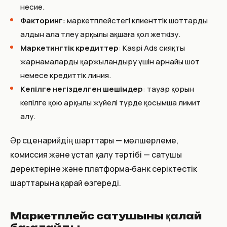
несие.
Факторинг
: маркетплейстегі клиенттік шоттарды
алдын ала төлеу арқылы ақшаға қол жеткізу.
Маркетингтік кредиттер
: Kaspi Ads сияқты
жарнамаларды қаржыландыру үшін арнайы шот
немесе кредиттік линия.
Кепілге негізделген шешімдер
: тауар қорын
кепілге қою арқылы жүйелі түрде қосымша лимит
алу.
Әр сценарийдің шарттары — мөлшерлеме,
комиссия және ұстап қалу тәртібі — сатушы
деректеріне және платформа‑банк серіктестік
шарттарына қарай өзгереді.
Маркетплейс сатушыны қалай