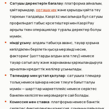
Сатушы деректерін бағалау
: платформа айналым,
қайтарымдар,
орташа чек
және қарызды қайта өтеу
тарихын талдайды. Kaspi.kz мысалында бұл сатушы
профиліндегі табыс көрсеткіштері мен Kaspi Pay
арқылы өткен операциялар туралы деректер болуы
мүмкін.
Өнімді ұсыну
: алдағы табысқа аванс, тауар қорына
кепілдікпен берілетін қысқа мерзімді несие,
факторинг (шоттарды алдын ала төлеу) немесе
тауар сатып алу және жарнаманы қаржыландыруға
арналған кредиттік желілер ұсынылады.
Төлемдер мен ұстап қалулар
: сатушыға төлемдер
толық немесе ішінара несие төлеуге бағытталуы
мүмкін — шарттар маркетплейс немесе серіктес
банкпен келісілген мерзімдерге сай болады.
Комиссия мен ставка
: платформа немесе банктік
серіктес фиксирленген комиссия, соманың пайыздық