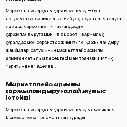
Маркетплейс арқылы қаржыландыру — бұл
сатушыға кассалық үзілісті жабуға, тауар сатып алуға
немесе маркетингтік науқандарды
қаржыландыруға мүмкіндік беретін қаржылық
құралдар мен сервистер жиынтығы. Қаржыландыру
шешімдері сатушының маркетплейс арқылы
алынған сатылым деректері мен транзакциялық
тарихына негізделеді.
Маркетплейс арқылы
қаржыландыру қалай жұмыс
істейді
Маркетплейс арқылы қаржыландыру механикасы
бірнеше негізгі элементтен тұрады: