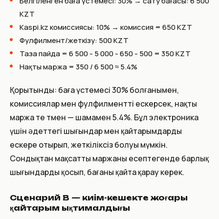
Белгіленген баға үстемесі: 30% → сату бағасы: 6 500
KZT
Kaspi.kz комиссиясы: 10% → комиссия = 650 KZT
Фулфилмент/жеткізу: 500 KZT
Таза пайда = 6 500 - 5 000 - 650 - 500 = 350 KZT
Нақты маржа = 350 / 6 500 ≈ 5.4%
Қорытынды: баға үстемесі 30% болғанымен,
комиссиялар мен фулфилментті ескерсек, нақты
маржа өте төмен — шамамен 5.4%. Бұл электроника
үшін әдеттегі шығындар мен қайтарымдарды
ескере отырып, жеткіліксіз болуы мүмкін.
Сондықтан мақсатты маржаны есептегенде барлық
шығындарды қосып, бағаны қайта қарау керек.
Сценарий B — киім-кешекте жоғары
қайтарым ықтималдығы