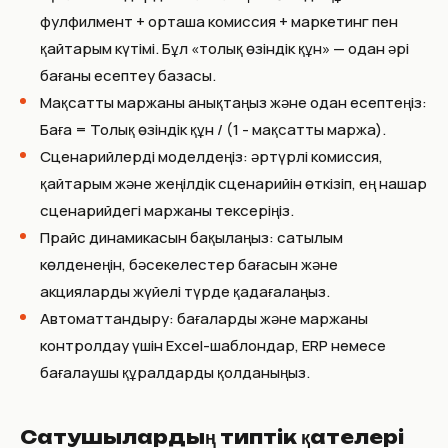
фулфилмент + орташа комиссия + маркетинг пен
қайтарым күтімі. Бұл «толық өзіндік құн» — одан әрі
бағаны есептеу базасы.
Мақсатты маржаны анықтаңыз және одан есептеңіз:
Баға = Толық өзіндік құн / (1 - мақсатты маржа).
Сценарийлерді моделдеңіз: әртүрлі комиссия,
қайтарым және жеңілдік сценарийін өткізіп, ең нашар
сценарийдегі маржаны тексеріңіз.
Прайс динамикасын бақылаңыз: сатылым
көлденеңін, бәсекелестер бағасын және
акцияларды жүйелі түрде қадағалаңыз.
Автоматтандыру: бағаларды және маржаны
контролдау үшін Excel-шаблондар, ERP немесе
бағалаушы құралдарды қолданыңыз.
Сатушылардың типтік қателері