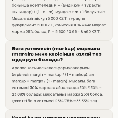
бойынша есептеледі: P = (Өзіндік құн + тұрақты
шығындар) / (1 - c - m), мұнда c + m < 1 болуы тиіс.
Мысал: өзіндік құн 5 000 KZT, тұрақты
фулфилмент 500 KZT, комиссия 10% және мақсат
маржа 25% болса, P = 5 500 / 0.65 ≈ 8 462 KZT.
Баға үстемесін (markup) маржаға
(margin) және керісінше қалай тез
аударуға болады?
Аралас қатынас келесі формулалармен
беріледі: margin = markup / (1 + markup), ал
markup = margin / (1 - margin). Мысалы, баға
үстемесі 30% маржаға айналғанда 30%/130% ≈
23.08% болады; мақсатыңыз маржа 25% болса,
қажетті баға үстемесі 25%/75% ≈ 33.33% тең.
Kaspi.kz-та маржаны жоспарлау