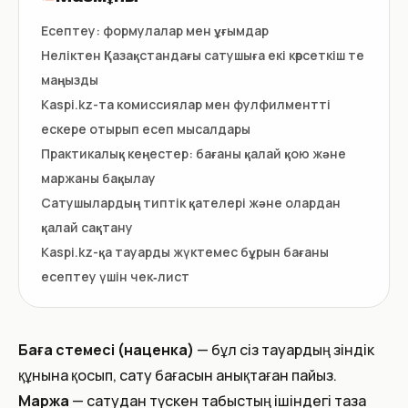
Есептеу: формулалар мен ұғымдар
Неліктен Қазақстандағы сатушыға екі көрсеткіш те
маңызды
Kaspi.kz-та комиссиялар мен фулфилментті
ескере отырып есеп мысалдары
Практикалық кеңестер: бағаны қалай қою және
маржаны бақылау
Сатушылардың типтік қателері және олардан
қалай сақтану
Kaspi.kz-қа тауарды жүктемес бұрын бағаны
есептеу үшін чек‑лист
Баға үстемесі (наценка)
— бұл сіз тауардың өзіндік
құнына қосып, сату бағасын анықтаған пайыз.
Маржа
— сатудан түскен табыстың ішіндегі таза