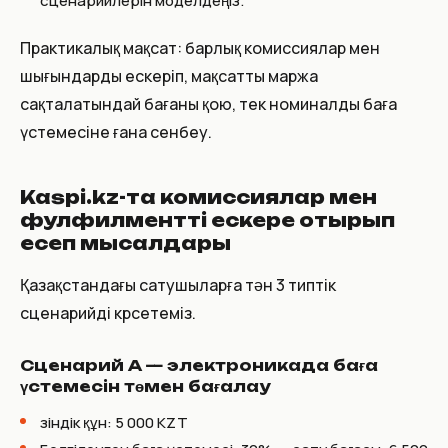
сценарийлерін моделдеңіз.
Практикалық мақсат: барлық комиссиялар мен
шығындарды ескеріп, мақсатты маржа
сақталатындай бағаны қою, тек номиналды баға
үстемесіне ғана сенбеу.
Kaspi.kz-та комиссиялар мен
фулфилментті ескере отырып
есеп мысалдары
Қазақстандағы сатушыларға тән 3 типтік
сценарийді көрсетеміз.
Сценарий A — электроникада баға
үстемесін төмен бағалау
Өзіндік құн: 5 000 KZT