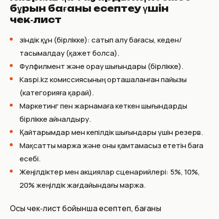
бұрын бағаны есептеу үшін
чек‑лист
Өзіндік құн (бірлікке): сатып алу бағасы, кеден/
тасымалдау (қажет болса).
Фулфилмент және орау шығындары (бірлікке).
Kaspi.kz комиссиясының орташаланған пайызы
(категорияға қарай).
Маркетинг пен жарнамаға кеткен шығындарды
бірлікке айналдыру.
Қайтарымдар мен кепілдік шығындары үшін резерв.
Мақсатты маржа және оны қамтамасыз ететін баға
есебі.
Жеңілдіктер мен акциялар сценарийлері: 5%, 10%,
20% жеңілдік жағдайындағы маржа.
Осы чек‑лист бойынша есептеп, бағаны