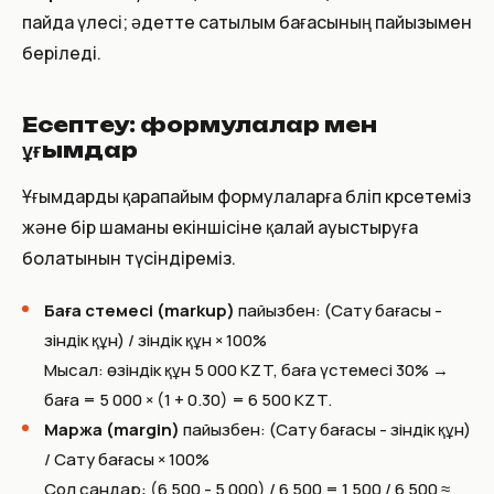
пайда үлесі; әдетте сатылым бағасының пайызымен
беріледі.
Есептеу: формулалар мен
ұғымдар
Ұғымдарды қарапайым формулаларға бөліп көрсетеміз
және бір шаманы екіншісіне қалай ауыстыруға
болатынын түсіндіреміз.
Баға үстемесі (markup)
пайызбен: (Сату бағасы -
Өзіндік құн) / Өзіндік құн × 100%
Мысал: өзіндік құн 5 000 KZT, баға үстемесі 30% →
баға = 5 000 × (1 + 0.30) = 6 500 KZT.
Маржа (margin)
пайызбен: (Сату бағасы - Өзіндік құн)
/ Сату бағасы × 100%
Сол сандар: (6 500 - 5 000) / 6 500 = 1 500 / 6 500 ≈