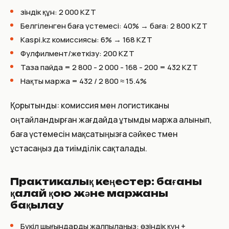
Өзіндік құн: 2 000 KZT
Белгіленген баға үстемесі: 40% → баға: 2 800 KZT
Kaspi.kz комиссиясы: 6% → 168 KZT
Фулфилмент/жеткізу: 200 KZT
Таза пайда = 2 800 - 2 000 - 168 - 200 = 432 KZT
Нақты маржа = 432 / 2 800 ≈ 15.4%
Қорытынды: комиссия мен логистиканы
оңтайландырған жағдайда ұтымды маржа алынып,
баға үстемесін мақсатыңызға сәйкес төмен
ұстасаңыз да тиімділік сақталады.
Практикалық кеңестер: бағаны
қалай қою және маржаны
бақылау
Бүкіл шығындарды жалпылаңыз: өзіндік құн +