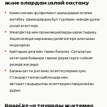
және олардан қалай сақтану
Комиссия мен фулфилмент шығындарын есепке
енгізбеу. Шығындардың бұл түрлерін «өзіндік құнға»
қосып есептеңіз.
Жеңілдіктер мен промоакцияларды қарастырмау.
Акция кезінде маржаның қалай өзгере алатынын
моделдеңіз.
Қайтарым деңгейін төмен бағалау. Сатылатын
категория бойынша тарихи деректерге сүйеніп
резерв жасаңыз.
Бағаны қатты дәл емес есептеулермен қою.
Стандартталған шаблондар мен
автоматтандырылған есептерден пайдаланған
дұрыс.
Kaspi.kz-қа тауарды жүктемес