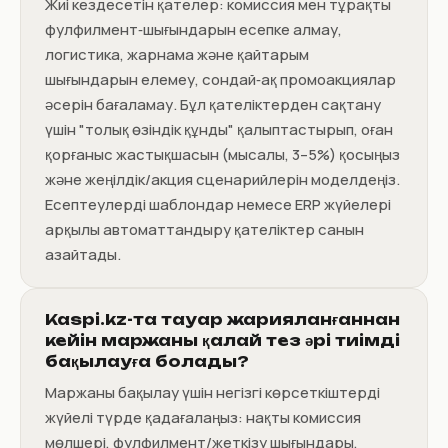
Жиі кездесетін қателер: комиссия мен тұрақты
фулфилмент‑шығындарын есепке алмау,
логистика, жарнама және қайтарым
шығындарын елемеу, сондай‑ақ промоакциялар
әсерін бағаламау. Бұл қателіктерден сақтану
үшін "толық өзіндік құнды" қалыптастырып, оған
қорғаныс жастықшасын (мысалы, 3–5%) қосыңыз
және жеңілдік/акция сценарийлерін моделдеңіз.
Есептеулерді шаблондар немесе ERP жүйелері
арқылы автоматтандыру қателіктер санын
азайтады.
Kaspi.kz-та тауар жарияланғаннан
кейін маржаны қалай тез әрі тиімді
бақылауға болады?
Маржаны бақылау үшін негізгі көрсеткіштерді
жүйелі түрде қадағалаңыз: нақты комиссия
мөлшері, фулфилмент/жеткізу шығындары,