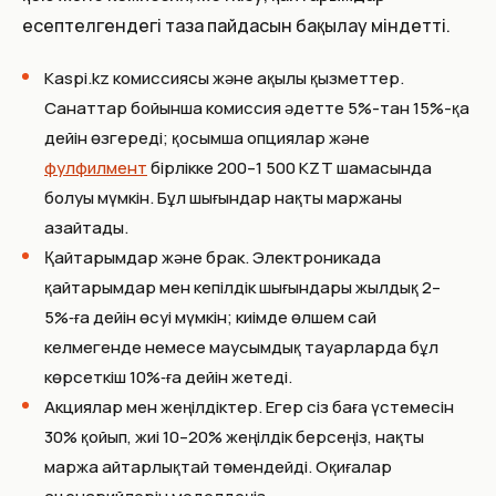
есептелгендегі таза пайдасын бақылау міндетті.
Kaspi.kz комиссиясы және ақылы қызметтер.
Санаттар бойынша комиссия әдетте 5%-тан 15%-қа
дейін өзгереді; қосымша опциялар және
фулфилмент
бірлікке 200–1 500 KZT шамасында
болуы мүмкін. Бұл шығындар нақты маржаны
азайтады.
Қайтарымдар және брак. Электроникада
қайтарымдар мен кепілдік шығындары жылдық 2–
5%‑ға дейін өсуі мүмкін; киімде өлшем сай
келмегенде немесе маусымдық тауарларда бұл
көрсеткіш 10%‑ға дейін жетеді.
Акциялар мен жеңілдіктер. Егер сіз баға үстемесін
30% қойып, жиі 10–20% жеңілдік берсеңіз, нақты
маржа айтарлықтай төмендейді. Оқиғалар