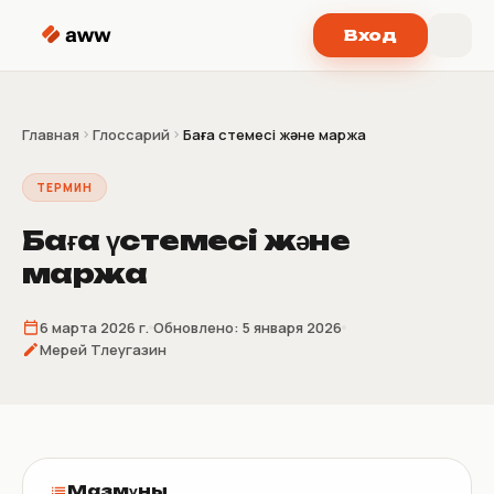
Перейти к содержимому
Вход
Главная
Глоссарий
Баға үстемесі және маржа
ТЕРМИН
Баға үстемесі және
маржа
6 марта 2026 г.
Обновлено:
5 января 2026
Мерей Тлеугазин
Мазмұны