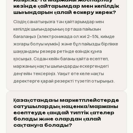
кезінде қайтарымдар мен кепілдік
шығындарын қалай ескеру керек?
Сіздің санатыңызға тән қайтарымдар мен
кепілдік шығындарының орташа пайызын
бағалаңыз (электроникада ол жиі 2–5%, киімде
жоғары болуы мүмкін) және бұл пайызды бірлікке
шаққандағы резерв ретінде өзіндік құнға
қосыңыз. Содан кейін бағаны қайта есептеп,
маржаның нақты шығындарды ескергендегі
деңгейін тексеріңіз. Уақыт өте келе нақты
деректерге қарай резеркті түзетіп отырыңыз.
Қазақстандағы маркетплейстерде
сатушылардың наценка/маржаны
есептеуде қандай типтік қателер
болады және олардан қалай
сақтануға болады?