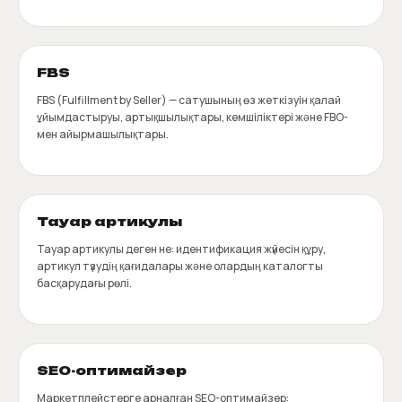
FBS
FBS (Fulfillment by Seller) — сатушының өз жеткізуін қалай
ұйымдастыруы, артықшылықтары, кемшіліктері және FBO-
мен айырмашылықтары.
Тауар артикулы
Тауар артикулы деген не: идентификация жүйесін құру,
артикул түзудің қағидалары және олардың каталогты
басқарудағы рөлі.
SEO-оптимайзер
Маркетплейстерге арналған SEO-оптимайзер: