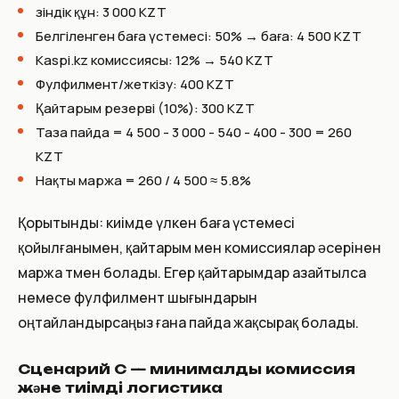
Өзіндік құн: 3 000 KZT
Белгіленген баға үстемесі: 50% → баға: 4 500 KZT
Kaspi.kz комиссиясы: 12% → 540 KZT
Фулфилмент/жеткізу: 400 KZT
Қайтарым резерві (10%): 300 KZT
Таза пайда = 4 500 - 3 000 - 540 - 400 - 300 = 260
KZT
Нақты маржа = 260 / 4 500 ≈ 5.8%
Қорытынды: киімде үлкен баға үстемесі
қойылғанымен, қайтарым мен комиссиялар әсерінен
маржа төмен болады. Егер қайтарымдар азайтылса
немесе фулфилмент шығындарын
оңтайландырсаңыз ғана пайда жақсырақ болады.
Сценарий C — минималды комиссия
және тиімді логистика