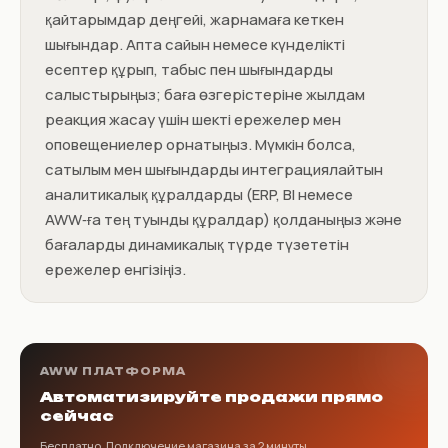
қайтарымдар деңгейі, жарнамаға кеткен
шығындар. Апта сайын немесе күнделікті
есептер құрып, табыс пен шығындарды
салыстырыңыз; баға өзгерістеріне жылдам
реакция жасау үшін шекті ережелер мен
оповещениелер орнатыңыз. Мүмкін болса,
сатылым мен шығындарды интеграциялайтын
аналитикалық құралдарды (ERP, BI немесе
AWW‑ға тең туынды құралдар) қолданыңыз және
бағаларды динамикалық түрде түзететін
ережелер енгізіңіз.
AWW ПЛАТФОРМА
Автоматизируйте продажи прямо
сейчас
Бесплатно. Подключение магазина за 2 минуты.