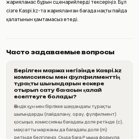
жарияламас бұрын сценарийлерді тексеріңіз. Бұл
сізге Kaspi.kz-та жарияланған бағада нақты пайда
қалатынын қамтамасыз етеді.
Часто задаваемые вопросы
Берілген маржа негізінде Kaspi.kz
комиссиясы мен фулфилменттің
тұрақты шығындарын ескере
отырып сату бағаcын қалай
есептеуге болады?
Өзіндік құн мен бірлікке шаққандағы тұрақты
шығындарды (пайдалану, орау, фулфилмент)
қосыңыз, комиссияны бағадағы доля ретінде (c),
мақсатты маржаны да бағадағы доля (m)
ретінде белгілеңіз. Онда баға P мына формула