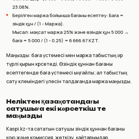
23.08%.
Берілген маржа бойынша бағаны есептеу: Баға =
Өзіндік құн / (1 - Маржа).
Мысал: мақсат маржа 25% және өзіндік құн 5 000 →
баға = 5 000 / (1 - 0.25) = 6 666.67 KZT.
Маңызды: баға үстемесі мен маржа табыстың әр
түрлі қырын көрсетеді. Өзіндік құннан бағаны
есептегенде баға үстемесі ыңғайлы; ал табыстың
сату көлеміндегі үлесін талдағанда маржа маңызды.
Неліктен Қазақстандағы
сатушыға екі көрсеткіш те
маңызды
Kaspi.kz-та сататын сатушы өзіндік құннан бағаны
қою және комиссия, жеткізу, қайтарымдар