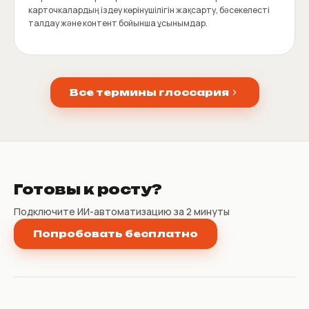
карточкалардың іздеу көрінушілігін жақсарту, бәсекелесті
талдау және контент бойынша ұсынымдар.
Все термины глоссария
Готовы к росту?
Подключите ИИ-автоматизацию за 2 минуты
Попробовать бесплатно