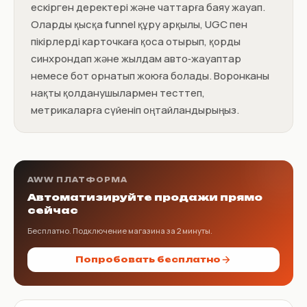
ескірген деректері және чаттарға баяу жауап.
Оларды қысқа funnel құру арқылы, UGC пен
пікірлерді карточкаға қоса отырып, қорды
синхрондап және жылдам авто‑жауаптар
немесе бот орнатып жоюға болады. Воронканы
нақты қолданушылармен тесттеп,
метрикаларға сүйеніп оңтайландырыңыз.
AWW ПЛАТФОРМА
Автоматизируйте продажи прямо
сейчас
Бесплатно. Подключение магазина за 2 минуты.
Попробовать бесплатно