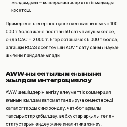
жылдамдығы — конверсияға әсер ететін маңызды
көрсеткіш.
Пример есеп: егер постқа кеткен жалпы шығын 100
000 ₸ болса және посттан 50 сатып алушы келсе,
онда CAC = 2 000 ₸. Егер орташа чек 6 000 ₸ болса,
алғашқы ROAS есептеу үшін AOV * сату саны / науқан
шығыны пайдаланылады.
AWW‑ны сатылым ағынына
жылдам интеграциялау
AWW шешімдерін енгізу әлеуметтік коммерция
ағынын жылдам автоматтандыруға көмектеседі:
каталогтарды синхрондау, чат‑бот арқылы
тапсырыстар қабылдау, вебхуктар арқылы төлем
статустарын өңдеу және аналитика жинау.