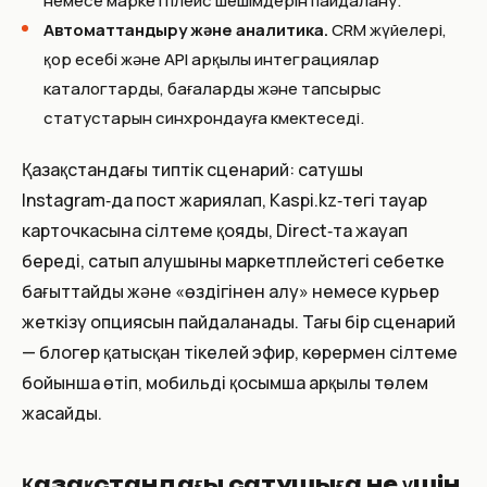
немесе маркетплейс шешімдерін пайдалану.
Автоматтандыру және аналитика.
CRM жүйелері,
қор есебі және API арқылы интеграциялар
каталогтарды, бағаларды және тапсырыс
статустарын синхрондауға көмектеседі.
Қазақстандағы типтік сценарий: сатушы
Instagram‑да пост жариялап, Kaspi.kz‑тегі тауар
карточкасына сілтеме қояды, Direct‑та жауап
береді, сатып алушыны маркетплейстегі себетке
бағыттайды және «өздігінен алу» немесе курьер
жеткізу опциясын пайдаланады. Тағы бір сценарий
— блогер қатысқан тікелей эфир, көрермен сілтеме
бойынша өтіп, мобильді қосымша арқылы төлем
жасайды.
Қазақстандағы сатушыға не үшін