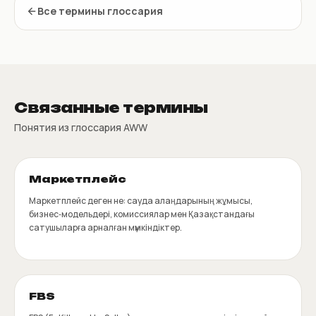
Все термины глоссария
Связанные термины
Понятия из глоссария AWW
Маркетплейс
Маркетплейс деген не: сауда алаңдарының жұмысы,
бизнес‑модельдері, комиссиялар мен Қазақстандағы
сатушыларға арналған мүмкіндіктер.
FBS