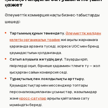
қажет
Әлеуметтік коммерция нақты бизнес‑табыстарды
шешеді:
Тартымның құнын төмендету.
Әлеуметтік желіден
келетін органикалық трафик
жиі ақылы жарнамаға
қарағанда арзанға түседі, әсіресе UGC мен бренд
қауымдастығын қолданғанда.
Сатып алушыға жетудің үдеуi.
Тауарды көріп,
пікірлерді оқып, бірнеше қадаммен төлемге өту — жол
қысқарған сайын конверсия өседі.
Тұрақтылық пен лоялдылықты арттыру.
Қауымдастықтар мен мессенджер топтары
персонализацияланған ұсыныстар, жазылымдар
және
кросс‑сатулар
арқылы қайталама сату
мүмкіндігін бередi.