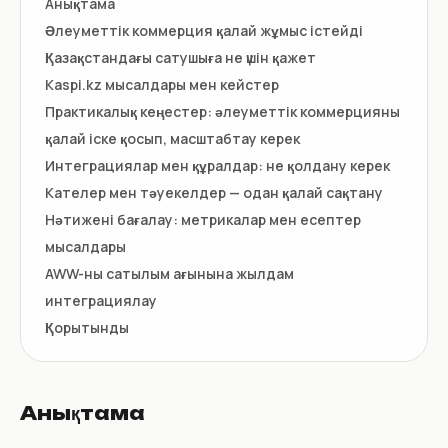
Анықтама
Әлеуметтік коммерция қалай жұмыс істейді
Қазақстандағы сатушыға не үшін қажет
Kaspi.kz мысалдары мен кейстер
Практикалық кеңестер: әлеуметтік коммерцияны
қалай іске қосып, масштабтау керек
Интеграциялар мен құралдар: не қолдану керек
Кателер мен тәуекелдер — одан қалай сақтану
Нәтижені бағалау: метрикалар мен есептер
мысалдары
AWW-ны сатылым ағынына жылдам
интеграциялау
Қорытынды
Анықтама