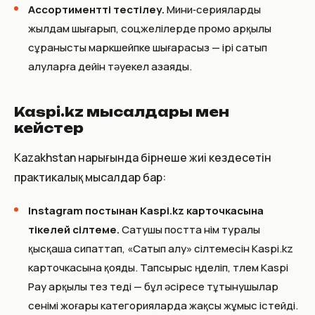
Ассортиментті тестілеу.
Мини‑серияларды
жылдам шығарып, соцжелілерде промо арқылы
сұранысты маркшейпке шығарасыз — ірі сатып
алуларға дейін тәуекел азаяды.
Kaspi.kz мысалдары мен
кейстер
Kazakhstan нарығында бірнеше жиі кездесетін
практикалық мысалдар бар:
Instagram постынан Kaspi.kz карточкасына
тікелей сілтеме.
Сатушы постта өнім туралы
қысқаша сипаттап, «Сатып алу» сілтемесін Kaspi.kz
карточкасына қояды. Тапсырыс өңделіп, төлем Kaspi
Pay арқылы тез өтеді — бұл әсіресе тұтынушылар
сенімі жоғары категорияларда жақсы жұмыс істейді.