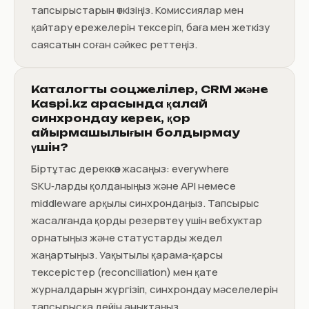
тапсырыстарын өткізіңіз. Комиссиялар мен
қайтару ережелерін тексеріп, баға мен жеткізу
саясатын соған сәйкес реттеңіз.
Каталогты соцжелілер, CRM және
Kaspi.kz арасында қалай
синхрондау керек, қор
айырмашылығын болдырмау
үшін?
Біртұтас дереккөз жасаңыз: everywhere
SKU‑ларды қолданыңыз және API немесе
middleware арқылы синхрондаңыз. Тапсырыс
жасалғанда қорды резервтеу үшін вебхуктар
орнатыңыз және статустарды жедел
жаңартыңыз. Уақытылы қарама‑қарсы
тексерістер (reconciliation) мен қате
журналдарын жүргізіп, синхрондау мәселелерін
тапсырысқа дейін анықтаңыз.