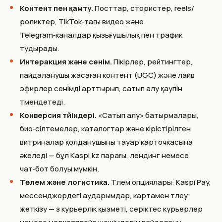
Контент пен қамту.
Посттар, стористер, reels/
роликтер, TikTok‑тағы видео және
Telegram‑каналдар қызығушылық пен трафик
тудырады.
Интеракция және сенім.
Пікірлер, рейтингтер,
пайдаланушы жасаған контент (UGC) және лайв
эфирлер сенімді арттырып, сатып алу қаупін
төмендетеді.
Конверсия түйіндері.
«Сатып алу» батырмалары,
био‑сілтемелер, каталогтар және кірістірілген
витриналар қолданушыны тауар карточкасына
әкеледі — бұл Kaspi.kz парағы, лендинг немесе
чат‑бот болуы мүмкін.
Төлем және логистика.
Төлем опциялары: Kaspi Pay,
мессенджердегі аударымдар, картамен төлеу;
жеткізу — өз курьерлік қызметі, серіктес курьерлер