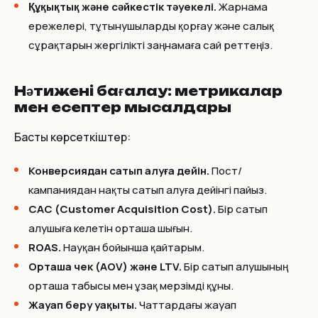
Құқықтық және сәйкестік тәуекелі.
Жарнама
ережелері, тұтынушыларды қорғау және салық
сұрақтарын жергілікті заңнамаға сай реттеңіз.
Нәтижені бағалау: метрикалар
мен есептер мысалдары
Басты көрсеткіштер:
Конверсиядан сатып алуға дейін.
Пост/
кампаниядан нақты сатып алуға дейінгі пайыз.
CAC (Customer Acquisition Cost).
Бір сатып
алушыға келетін орташа шығын.
ROAS.
Науқан бойынша қайтарым.
Орташа чек (AOV) және LTV.
Бір сатып алушының
орташа табысы мен ұзақ мерзімді құны.
Жауап беру уақыты.
Чаттардағы жауап