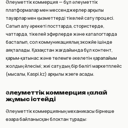
Әлеуметтік коммерция — бұл әлеуметтік
платформалар мен мессенджерлер арқылы
тауарлар мен қызметтерді тікелей сату процесі.
Сатып алу әрекеті посттарда, стористерде,
чаттарда, тікелей эфирлерде және каталогтарда
басталып, сол коммуникациялық экожүйе ішінде
аяқталады. Қазақстан жағдайында бұл контент,
қарым‑қатынас және төлемге әкелетін қарапайым
жолдың үйлесімі; жиі сатудың бір бөлігі маркетплейс
(мысалы, Kaspi.kz) арқылы жүзеге асады.
Әлеуметтік коммерция қалай
жұмыс істейді
Әлеуметтік коммерцияның механикасы бірнеше
өзара байланысқан блоктан тұрады: