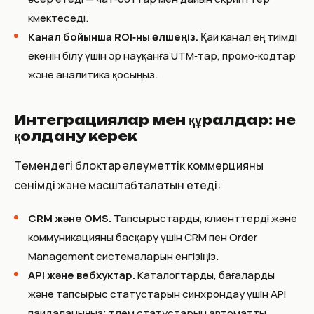
көмектеседі.
Канал бойынша ROI‑ны өлшеңіз.
Қай канал ең тиімді
екенін білу үшін әр науқанға UTM‑тар, промо‑кодтар
және аналитика қосыңыз.
Интеграциялар мен құралдар: не
қолдану керек
Төмендегі блоктар әлеуметтік коммерцияны
сенімді және масштабталатын етеді:
CRM және OMS.
Тапсырыстарды, клиенттерді және
коммуникацияны басқару үшін CRM пен Order
Management системаларын енгізіңіз.
API және вебхуктар.
Каталогтарды, бағаларды
және тапсырыс статустарын синхрондау үшін API
пайдаланыңыз; төлем статустарын автоматты