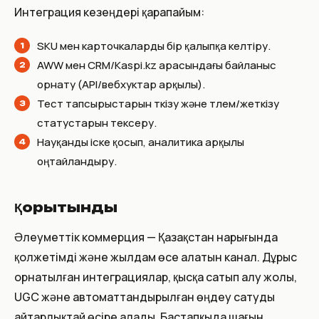
Интеграция кезеңдері қарапайым:
SKU мен карточкаларды бір қалыпқа келтіру.
AWW мен CRM/Kaspi.kz арасындағы байланыс
орнату (API/вебхуктар арқылы).
Тест тапсырыстарын өткізу және төлем/жеткізу
статустарын тексеру.
Науқанды іске қосып, аналитика арқылы
оңтайландыру.
Қорытынды
Әлеуметтік коммерция — Қазақстан нарығында
қолжетімді және жылдам өсе алатын канал. Дұрыс
орнатылған интеграциялар, қысқа сатып алу жолы,
UGC және автоматтандырылған өңдеу сатуды
айтарлықтай өсіре алады. Бастапқыда шағын