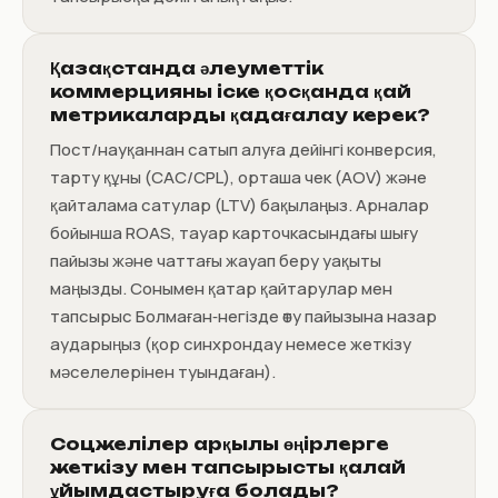
Қазақстанда әлеуметтік
коммерцияны іске қосқанда қай
метрикаларды қадағалау керек?
Пост/науқаннан сатып алуға дейінгі конверсия,
тарту құны (CAC/CPL), орташа чек (AOV) және
қайталама сатулар (LTV) бақылаңыз. Арналар
бойынша ROAS, тауар карточкасындағы шығу
пайызы және чаттағы жауап беру уақыты
маңызды. Сонымен қатар қайтарулар мен
тапсырыс Болмаған‑негізде өту пайызына назар
аударыңыз (қор синхрондау немесе жеткізу
мәселелерінен туындаған).
Соцжелілер арқылы өңірлерге
жеткізу мен тапсырысты қалай
ұйымдастыруға болады?