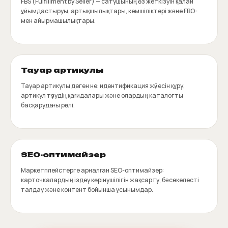
FBS (Fulfillment by Seller) — сатушының өз жеткізуін қалай
ұйымдастыруы, артықшылықтары, кемшіліктері және FBO-
мен айырмашылықтары.
Тауар артикулы
Тауар артикулы деген не: идентификация жүйесін құру,
артикул түзудің қағидалары және олардың каталогты
басқарудағы рөлі.
SEO-оптимайзер
Маркетплейстерге арналған SEO-оптимайзер:
карточкалардың іздеу көрінушілігін жақсарту, бәсекелесті
талдау және контент бойынша ұсынымдар.