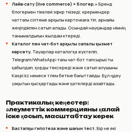
Лайв‑сату (live commerce) + блогер.»
Бренд
блогермен тікелей эфир өткізеді; көрермендер
чаттағы сілтеме арқылы карточкаға өтіп, арнайы
жеңілдікпен сатып алады. Осындай науқандар өнімнің
танымалдығын жылдам көтереді.
Каталог пен чат‑бот арқылы сапалы қызмет
көрсету.
Тауарлар каталогқа жүктеліп,
Telegram/WhatsApp‑тағы чат‑бот тапсырысты
қабылдап, қорды тексереді және сатып алушыны
Kaspi.kz немесе төлем бетіне бағыттайды. Бұл өңдеу
уақытын қысқартады және қателерді азайтады.
Практикалық кеңестер:
әлеуметтік коммерцияны қалай
іске қосып, масштабтау керек
Бастапқы гипотеза және шағын тест.
Бір не екі