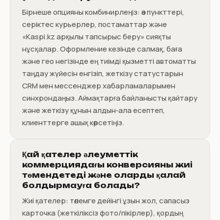
Бірнеше опцияны комбинирлеңіз: өз пункттері,
серіктес курьерлер, постаматтар және
«Kaspi.kz арқылы тапсырыс беру» сияқты
нұсқалар. Оформление кезінде салмақ, баға
және гео негізінде ең тиімді қызметті автоматты
таңдау жүйесін енгізіп, жеткізу статустарын
CRM мен мессенджер хабарламаларымен
синхрондаңыз. Аймақтарға байланысты қайтару
және жеткізу құнын алдын‑ала есептеп,
клиенттерге ашық көрсетіңіз.
Қай қателер әлеуметтік
коммерциядағы конверсияны жиі
төмендетеді және оларды қалай
болдырмауға болады?
Жиі қателер: төлемге дейінгі ұзын жол, сапасыз
карточка (жеткіліксіз фото/пікірлер), қордың