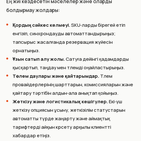
Ең жиі кездесетін мәселелер және оларды
болдырмау жолдары:
Қордың сәйкес келмеуі.
SKU‑ларды бірегей етіп
енгізіп, синхрондауды автоматтандырыңыз;
тапсырыс жасалғанда резервация жүйесін
орнатыңыз.
Ұзын сатып алу жолы.
Сатуға дейінгі қадамдарды
қысқартып, таңдау мен төлемді оңайластырыңыз.
Төлем даулары және қайтарымдар.
Төлем
провайдерлерінің шарттарын, комиссияларын және
қайтару тәртібін алдын‑ала анықтап қойыңыз.
Жеткізу және логистикалық кешігулер.
Екі‑үш
жеткізу опциясын ұсыну, жеткізілім статустарын
автоматты түрде жаңарту және аймақтық
тарифтерді айқын көрсету арқылы клиентті
хабардар етіңіз.