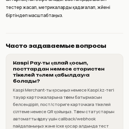
тестер жасап, метрикаларды қадағалап, жүйені
біртіндеп масштабтаңыз.
Часто задаваемые вопросы
Kaspi Pay‑ты қалай қосып,
посттардан немесе стористен
тікелей төлем қабылдауға
болады?
Kaspi Merchant‑ты қосыңыз немесе Kaspi.kz‑тегі
тауар карточкаларына төлем батырмасын
белсендіріп, пост/сториге карточкаға тікелей
сілтеме немесе QR қойыңыз. Төлем статустарын
автоматты өңдеу үшін callback/webhook
пайдаланыңыз және іске қосар алдында тест