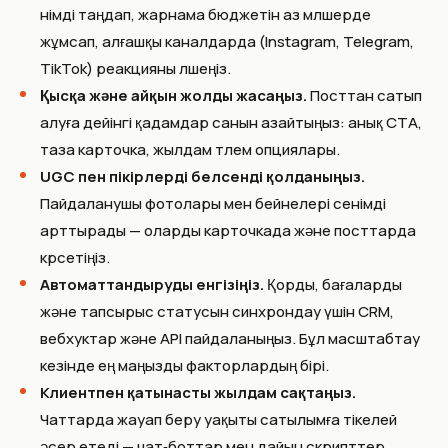
өнімді таңдап, жарнама бюджетін аз мөлшерде
жұмсап, алғашқы каналдарда (Instagram, Telegram,
TikTok) реакцияны өлшеңіз.
Қысқа және айқын жолды жасаңыз.
Посттан сатып
алуға дейінгі қадамдар санын азайтыңыз: анық CTA,
таза карточка, жылдам төлем опциялары.
UGC пен пікірлерді белсенді қолданыңыз.
Пайдаланушы фотолары мен бейнелері сенімді
арттырады — оларды карточкада және посттарда
көрсетіңіз.
Автоматтандыруды енгізіңіз.
Қорды, бағаларды
және тапсырыс статусын синхрондау үшін CRM,
вебхуктар және API пайдаланыңыз. Бұл масштабтау
кезінде ең маңызды факторлардың бірі.
Клиентпен қатынасты жылдам сақтаңыз.
Чаттарда жауап беру уақыты сатылымға тікелей
әсер етеді — чат‑боттар мен дайын скрипттер