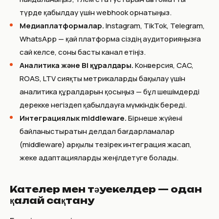
түрде қабылдау үшін webhook орнатыңыз.
Медиаплатформалар.
Instagram, TikTok, Telegram,
WhatsApp — қай платформа сіздің аудиторияңызға
сай келсе, соны басты канал етіңіз.
Аналитика және BI құралдары.
Конверсия, CAC,
ROAS, LTV сияқты метрикаларды бақылау үшін
аналитика құралдарын қосыңыз — бұл шешімдерді
дерекке негіздеп қабылдауға мүмкіндік береді.
Интеграциялык middleware.
Бірнеше жүйені
байланыстыратын делдал бағдарламалар
(middleware) арқылы тезірек интеграция жасап,
жеке адаптацияларды жеңілдетуге болады.
Кателер мен тәуекелдер — одан
қалай сақтану