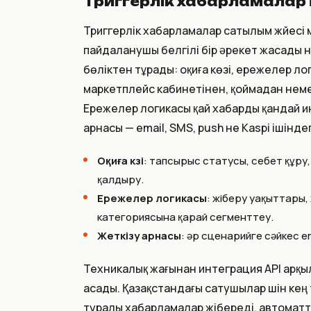
Триггерлік хабарламалар 
Триггерлік хабарламалар сатылым жүйесі 
пайдаланушы белгілі бір әрекет жасады не
бөліктен тұрады: оқиға көзі, ережелер ло
маркетплейс кабинетінен, қоймадан немес
Ережелер логикасы қай хабарды қандай и
арнасы — email, SMS, push не Kaspi ішінде
Оқиға көзі
: тапсырыс статусы, себет құру, 
қалдыру.
Ережелер логикасы
: жіберу уақыттары,
категориясына қарай сегменттеу.
Жеткізу арнасы
: әр сценарийге сәйкес e
Техникалық жағынан интеграция API арқы
асады. Қазақстандағы сатушылар үшін кең
туралы хабарламалар жібереді, автоматт