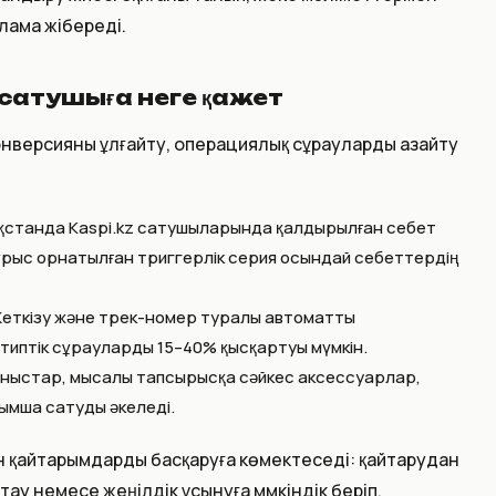
лама жібереді.
сатушыға неге қажет
 конверсияны ұлғайту, операциялық сұрауларды азайту
ақстанда Kaspi.kz сатушыларында қалдырылған себет
Дұрыс орнатылған триггерлік серия осындай себеттердің
Жеткізу және трек-номер туралы автоматты
иптік сұрауларды 15–40% қысқартуы мүмкін.
ыныстар, мысалы тапсырысқа сәйкес аксессуарлар,
сымша сатуды әкеледі.
н қайтарымдарды басқаруға көмектеседі: қайтарудан
ау немесе жеңілдік ұсынуға мүмкіндік беріп,