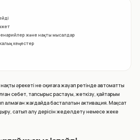
ейді
қажет
сценарийлер және нақты мысалдар
калық кеңестер
 нақты әрекеті не оқиғаға жауап ретінде автоматты
лған себет, тапсырыс растауы, жеткізу, қайтарым
тып алмаған жағдайда басталатын активация. Мақсат
ыру, сатып алу үдерісін жеделдету немесе жеке