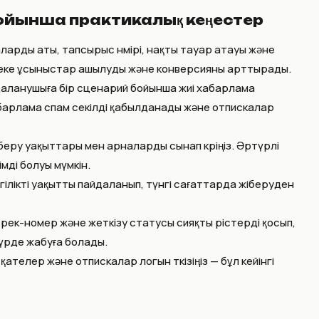
бойынша практикалық кеңестер
ларды аты, тапсырыс нөмірі, нақты тауар атауы және
Жеке ұсыныстар ашылуды және конверсияны арттырады.
йдаланушыға бір сценарий бойынша жиі хабарлама
хабарлама спам секілді қабылданады және отпискалар
беру уақыттары мен арналарды сынап көріңіз. Әртүрлі
мді болуы мүмкін.
ргілікті уақытты пайдаланып, түнгі сағаттарда жіберуден
трек-номер және жеткізу статусы сияқты өрістерді қосып,
 түрде жабуға болады.
 қателер және отпискалар логын өткізіңіз — бұл кейінгі