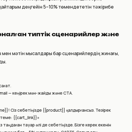
қайтарым деңгейін 5–10% төмендететін тәжірибе
налған типтік сценарийлер және
ы мен мәтін мысалдары бар сценарийлердің жинағы,
ды.
сағат.
email — кеңірек мән-жайды және CTA.
me}}! Сіз себетіңізде {{product}} қалдырғансыз. Тезірек
теме: {{cart_link}}»
із таңдаған тауар әлі де себетіңізде. Бізге керек екенін