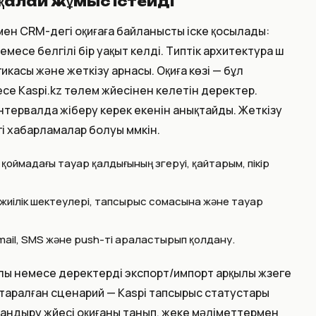
қалай жұмыс істейді
мен CRM-дегі оқиғаға байланысты іске қосылады:
месе белгілі бір уақыт келді. Типтік архитектура үш
гикасы және жеткізу арнасы. Оқиға көзі — бұл
е Kaspi.kz төлем жүйесінен келетін деректер.
нтервалда жіберу керек екенін анықтайды. Жеткізу
гі хабарламалар болуы мүмкін.
қоймадағы тауар қалдығының өзгеруі, қайтарым, пікір
 жиілік шектеулері, тапсырыс сомасына және тауар
mail, SMS және push-ті араластырып қолдану.
лы немесе деректерді экспорт/импорт арқылы жүзеге
 таралған сценарий — Kaspi тапсырыс статустары
андыру жүйесі оқиғаны танып, жеке мәліметтермен