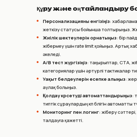
Құру және оңтайландыру 
Персонализацияны енгізіңіз
: хабарлама
жеткізу статусы бойынша толтырыңыз. 
Жиілік шектеулерін орнатыңыз
: бір па
жібермеу үшін rate limit қойыңыз. Артық 
әкеледі.
A/B тест жүргізіңіз
: тақырыптар, CTA, жі
категориялар үшін әртүрлі тактикалар тиі
Уақыт белдеулерін есепке алыңыз
: же
аулақ болыңыз.
Қолдау көрсетуді автоматтандырыңыз
: 
типтік сұраулардың көп бөлігін автоматты
Мониторинг пен логинг
: жіберу сәттері,
талдауға қажетті.