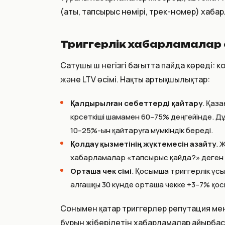
(аты, тапсырыс нөмірі, трек-номер) хабар
Триггерлік хабарламалар 
Сатушы үш негізгі бағытта пайда көреді:
және LTV өсімі. Нақты артықшылықтар:
Қалдырылған себеттерді қайтару
. Қаз
көрсеткіші шамамен 60–75% деңгейінде. 
10–25%-ын қайтаруға мүмкіндік береді.
Қолдау қызметінің жүктемесін азайту
. 
хабарламалар «тапсырыс қайда?» деген т
Орташа чек өсімі
. Қосымша триггерлік ұс
алғашқы 30 күнде орташа чекке +3–7% қо
Сонымен қатар триггерлер репутация ме
бұрын жіберілетін хабарламалар айырбаст