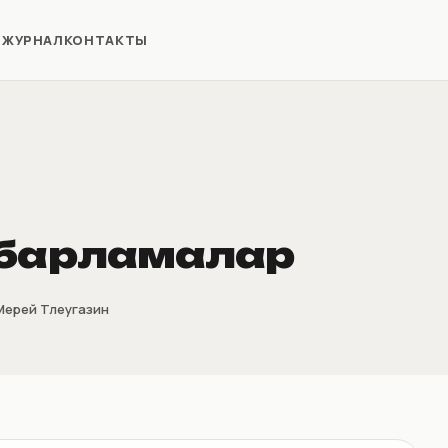
Я
ЖУРНАЛ
КОНТАКТЫ
абарламалар
Мерей Тлеугазин