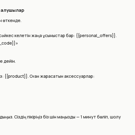
п алушылар
үн өткенде.
сәйкес келетін жаңа ұсыныстар бар: {{personal_offers}}.
_code}}»
е дейін.
з: {{product}}. Оған жарасатын аксессуарлар:
ңыз. Сіздің пікіріңіз біз үшін маңызды — 1 минут бөліп, шолу