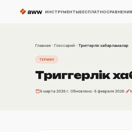
Перейти к содержимому
ИНСТРУМЕНТЫ
БЕСПЛАТНО
СРАВНЕНИ
Репрайсер
Автоматизация цен Kaspi
Главная
Глоссарий
Триггерлік хабарламалар
ТЕРМИН
Аналитика
Предиктивная аналитика
Триггерлік х
Предзаказ
6 марта 2026 г.
Обновлено:
6 февраля 2026
Продажи до поставки
товара
Склеиватель
накладных
4/9/16 накладных на лист A4