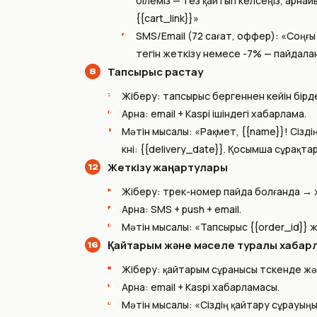
білеміз — тез қайтып келсеңіз, арна
{{cart_link}}»
SMS/Email (72 сағат, оффер): «Соңғы 
тегін жеткізу немесе -7% — пайдаланы
Тапсырыс растау
Жіберу: тапсырыс бергеннен кейін бірд
Арна: email + Kaspi ішіндегі хабарлама.
Мәтін мысалы: «Рақмет, {{name}}! Сізд
күні: {{delivery_date}}. Қосымша сұрақта
Жеткізу жаңартулары
Жіберу: трек-номер пайда болғанда → 
Арна: SMS + push + email.
Мәтін мысалы: «Тапсырыс {{order_id}} жө
Қайтарым және мәселе туралы хабар
Жіберу: қайтарым сұранысы түскенде ж
Арна: email + Kaspi хабарламасы.
Мәтін мысалы: «Сіздің қайтару сұрауыңы