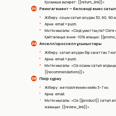
Қосымша ақпарат: {{return_link}}»
Реингагемент — белсенді емес саты
Жіберу: соңғы сатып алудан 30, 60, 90 к
Арна: email + push.
Мәтін мысалы: «Сізді ұмыттық па? Сізге 
Қайталаңыз және -10% алыңыз: {{promo
Апселл/кросселл ұсыныстары
Жіберу: сатып алудан бір сағаттан 7 күнг
Арна: email + push.
Мәтін мысалы: «Сіз осыны сатып алдыңы
{{recommendations}}»
Пікір сұрау
Жіберу: жеткізілгеннен кейін 3–7 күн.
Арна: email.
Мәтін мысалы: «Сіз {{product}} сатып алды
жазыңыз: {{review_link}}»