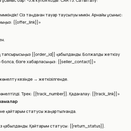
йы ұсыныс бар: -5% купон коды: CART5. Сатып алу:
мүмкіндік! Сіз таңдаған тауар таусылуы мүмкін. Арнайы ұсыныс:
ңыз: {{offer_link}}»
ен.
ің тапсырысыңыз {{order_id}} қабылданды. Болжалды жеткізу
р болса, бізге хабарласыңыз: {{seller_contact}}»
жөнелту кезінде → жеткізілгенде.
нелтілді. Трек: {{track_number}}. Қадағалау: {{track_link}}»
ламалар
әне қайтарым статусы жаңартылғанда.
з қабылданды. Қайтарым статусы: {{return_status}}.