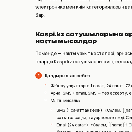
электроника мен киім категорияларында 
бар.
Kaspi.kz сатушыларына ар
нақты мысалдар
Төменде — нақты уақыт кестелері, арнас
оларды Kaspi.kz сатушылары жиі қолдана
Қалдырылған себет
Жіберу уақыттары: 1 сағат, 24 сағат, 72 
Арна: SMS + email. SMS — тез ескерту, 
Мәтін мысалы:
SMS (1 сағаттан кейін): «Сәлем, {{na
сатып алсаңыз, тауар қолжетімді. Сіл
Email (24 сағат): «Сәлем, {{name}}! С