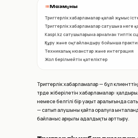
НКТ / NTIN
Мазмұны
Регистрация товаров до 1
июля
Триггерлік хабарламалар қалай жұмыс іст
Триггерлік хабарламалар сатушыға неге 
Kaspi.kz сатушыларына арналған типтік 
Құру және оңтайландыру бойынша практи
Техникалық нюанстар және интеграция
Жол берілмейтін қателіктер
Триггерлік хабарламалар — бұл клиенттің
түрде жіберілетін хабарламалар: қалдыры
немесе белгілі бір уақыт аралығында са
— сатып алушыны қайта оралуға ынталанд
байланыс арқылы адалдықты арттыру.