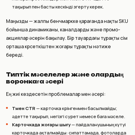
тақырып пен басты кескінді өзгерту керек.
Маңызды — жалпы бенчмаркке қарағанда нақты SKU
бойынша динамиканы, каналдарды және промо-
акциялар әсерін бақылау. Бір тауардағы тұрақты өсім
орташа көрсеткіштен жоғары тұрақты нәтиже
береді.
Типтік мәселелер және олардың
воронкаға әсері
Ең жиі кездесетін проблемалар мен әсері:
Төмен CTR
— карточка көрінгенмен басылмайды;
әдетте тақырып, негізгі сурет немесе баға мәселе.
Карточкада жоғары шығу
— пайдаланушының күтуі
карточкада ақталмайды: сипаттамада, фотоларда