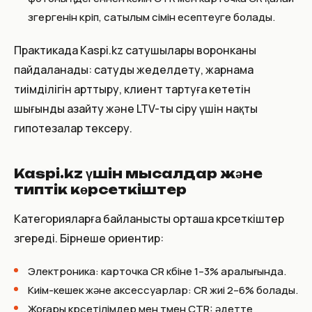
өзгергенін көріп, сатылым өсімін есептеуге болады.
Практикада Kaspi.kz сатушылары воронканы
пайдаланады: сатуды жеделдету, жарнама
тиімділігін арттыру, клиент тартуға кететін
шығынды азайту және LTV-ты өсіру үшін нақты
гипотезалар тексеру.
Kaspi.kz үшін мысалдар және
типтік көрсеткіштер
Категорияларға байланысты орташа көрсеткіштер
өзгереді. Бірнеше ориентир:
Электроника: карточка CR көбіне 1–3% аралығында.
Киім-кешек және аксессуарлар: CR жиі 2–6% болады.
Жоғары көрсетілімдер мен төмен CTR: әдетте