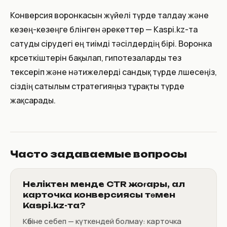
Конверсия воронкасын жүйелі түрде талдау және
кезең-кезеңге бөлінген әрекеттер — Kaspi.kz-та
сатуды өсірудегі ең тиімді тәсілдердің бірі. Воронка
көрсеткіштерін бақылап, гипотезаларды тез
тексеріп және нәтижелерді сандық түрде өлшесеңіз,
сіздің сатылым стратегияңыз тұрақты түрде
жақсарады.
Часто задаваемые вопросы
Неліктен менде CTR жоғары, ал
карточка конверсиясы төмен
Kaspi.kz-та?
Көбіне себеп — күткендей болмау: карточка