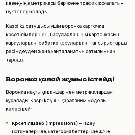
кезеңнің өз метрикасы бар және трафик жоғалатын
нүктелер болады.
Kaspi.kz сатушысы үшін воронка карточка
көрсетілімдерінен, басулардан, өнім карточкасын
қараулардан, себетке қосулардан, тапсырыстарды
рәсімдеуден және қайталанатын сатылымнан
тұрады.
Воронка қалай жұмыс істейді
Воронка нақты қадамдар мен метрикалардан
құралады. Kaspi.kz үшін қарапайым модель
келесідей:
Көрсетілімдер (impressions)
— іздеу
нәтижелерінде, категория беттерінде және