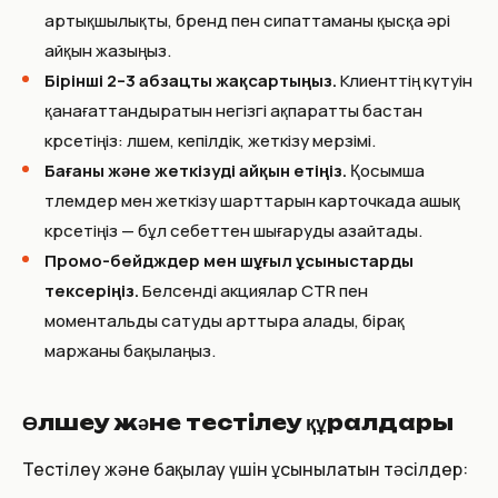
артықшылықты, бренд пен сипаттаманы қысқа әрі
айқын жазыңыз.
Бірінші 2–3 абзацты жақсартыңыз.
Клиенттің күтуін
қанағаттандыратын негізгі ақпаратты бастан
көрсетіңіз: өлшем, кепілдік, жеткізу мерзімі.
Бағаны және жеткізуді айқын етіңіз.
Қосымша
төлемдер мен жеткізу шарттарын карточкада ашық
көрсетіңіз — бұл себеттен шығаруды азайтады.
Промо-бейдждер мен шұғыл ұсыныстарды
тексеріңіз.
Белсенді акциялар CTR пен
моментальды сатуды арттыра алады, бірақ
маржаны бақылаңыз.
Өлшеу және тестілеу құралдары
Тестілеу және бақылау үшін ұсынылатын тәсілдер: