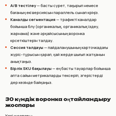
A/B тестілеу
— басты сурет, тақырып немесе
бағаның екі версиясын параллель сынап көріңіз.
Каналды сегментация
— трафикті каналдар
бойынша бөлу (органикалық, органикалық іздеу,
жарнама) және әрқайсысының воронка
көрсеткіштерін талдау.
Сессия талдауы
— пайдаланушының карточкадағы
жүріс-тұрысын қарап, қай жерде шығып жатқанын
анықтаңыз.
Бірлік SKU бақылауы
— ең басты тауарлар бойынша
апта сайын метрикаларды тексеріп, өзгерістерді
дер кезінде байқаңыз.
30 күндік воронка оңтайландыру
жоспары