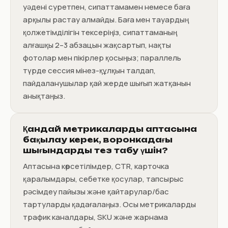
уәдені суретпен, сипаттамамен немесе баға
арқылы растау алмайды. Баға мен тауардың
қолжетімділігін тексеріңіз, сипаттаманың
алғашқы 2–3 абзацын жақсартып, нақты
фотолар мен пікірлер қосыңыз; параллель
түрде сессия мінез-құлқын талдап,
пайдаланушылар қай жерде шығып жатқанын
анықтаңыз.
Қандай метрикаларды аптасына
бақылау керек, воронкадағы
шығындарды тез табу үшін?
Аптасына көрсетілімдер, CTR, карточка
қаралымдары, себетке қосулар, тапсырыс
рәсімдеу пайызы және қайтарулар/бас
тартуларды қадағалаңыз. Осы метрикаларды
трафик каналдары, SKU және жарнама