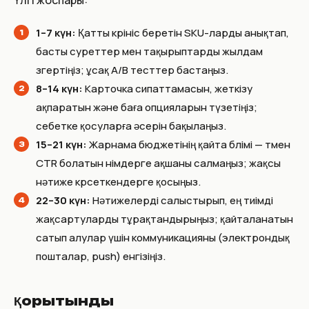
Үлгі жоспары:
1–7 күн:
Қатты көрініс беретін SKU-ларды анықтап,
басты суреттер мен тақырыптарды жылдам
өзгертіңіз; ұсақ A/B тесттер бастаңыз.
8–14 күн:
Карточка сипаттамасын, жеткізу
ақпаратын және баға опцияларын түзетіңіз;
себетке қосуларға әсерін бақылаңыз.
15–21 күн:
Жарнама бюджетінің қайта бөлімі — төмен
CTR болатын өнімдерге ақшаны салмаңыз; жақсы
нәтиже көрсеткендерге қосыңыз.
22–30 күн:
Нәтижелерді салыстырып, ең тиімді
жақсартуларды тұрақтандырыңыз; қайталанатын
сатып алулар үшін коммуникацияны (электрондық
пошталар, push) енгізіңіз.
Қорытынды