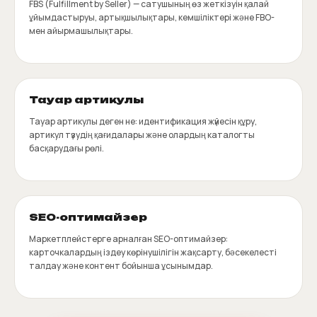
FBS (Fulfillment by Seller) — сатушының өз жеткізуін қалай
ұйымдастыруы, артықшылықтары, кемшіліктері және FBO-
мен айырмашылықтары.
Тауар артикулы
Тауар артикулы деген не: идентификация жүйесін құру,
артикул түзудің қағидалары және олардың каталогты
басқарудағы рөлі.
SEO-оптимайзер
Маркетплейстерге арналған SEO-оптимайзер:
карточкалардың іздеу көрінушілігін жақсарту, бәсекелесті
талдау және контент бойынша ұсынымдар.