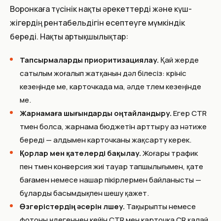
Воронкаға түсінік нақты әрекеттерді және күш-
жігердің рентабельдігін есептеуге мүмкіндік
береді. Нақты артықшылықтар:
Тапсырмаларды приоритизациялау.
Қай жерде
сатылым жоғалып жатқанын дәл білесіз: көрініс
кезеңінде ме, карточкада ма, әлде төлем кезеңінде
ме.
Жарнамаға шығындарды оңтайландыру.
Егер CTR
төмен болса, жарнама бюджетін арттыру аз нәтиже
береді — алдымен карточканы жақсарту керек.
Қорлар мен қателерді бақылау.
Жоғары трафик
пен төмен конверсия жиі тауар тапшылығымен, қате
бағамен немесе нашар пікірлермен байланысты —
бұларды басымдықпен шешу қажет.
Өзгерістердің әсерін өлшеу.
Тақырыпты немесе
фотоны өңдегеннен кейін CTR мен карточка CR қалай