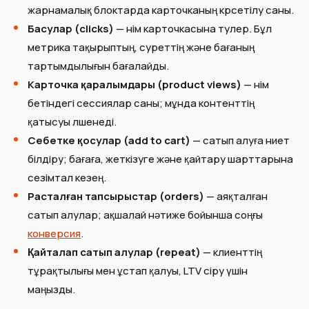
жарнамалық блоктарда карточканың көрсетілу саны.
Басулар (clicks)
— өнім карточкасына өтулер. Бұл
метрика тақырыптың, суреттің және бағаның
тартымдылығын бағалайды.
Карточка қаралымдары (product views)
— өнім
бетіндегі сессиялар саны; мұнда контенттің
қатысуы өлшенеді.
Себетке қосулар (add to cart)
— сатып алуға ниет
білдіру; бағаға, жеткізуге және қайтару шарттарына
сезімтал кезең.
Расталған тапсырыстар (orders)
— аяқталған
сатып алулар; ақшалай нәтиже бойынша соңғы
конверсия
.
Қайталап сатып алулар (repeat)
— клиенттің
тұрақтылығы мен ұстап қалуы, LTV өсіру үшін
маңызды.