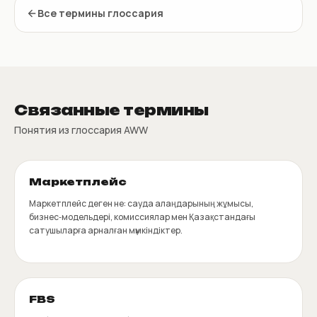
Все термины глоссария
Связанные термины
Понятия из глоссария AWW
Маркетплейс
Маркетплейс деген не: сауда алаңдарының жұмысы,
бизнес‑модельдері, комиссиялар мен Қазақстандағы
сатушыларға арналған мүмкіндіктер.
FBS