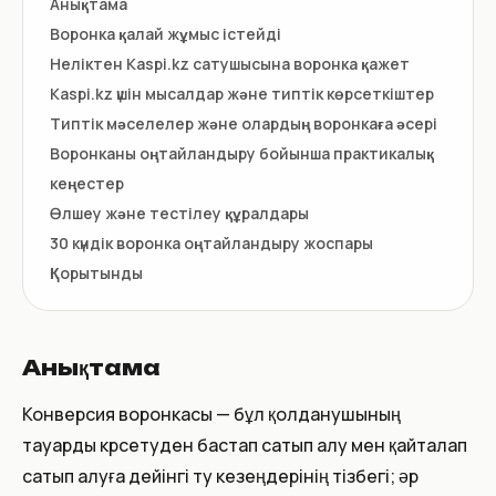
Анықтама
Воронка қалай жұмыс істейді
Неліктен Kaspi.kz сатушысына воронка қажет
Kaspi.kz үшін мысалдар және типтік көрсеткіштер
Типтік мәселелер және олардың воронкаға әсері
Воронканы оңтайландыру бойынша практикалық
кеңестер
Өлшеу және тестілеу құралдары
30 күндік воронка оңтайландыру жоспары
Қорытынды
Анықтама
Конверсия воронкасы — бұл қолданушының
тауарды көрсетуден бастап сатып алу мен қайталап
сатып алуға дейінгі өту кезеңдерінің тізбегі; әр