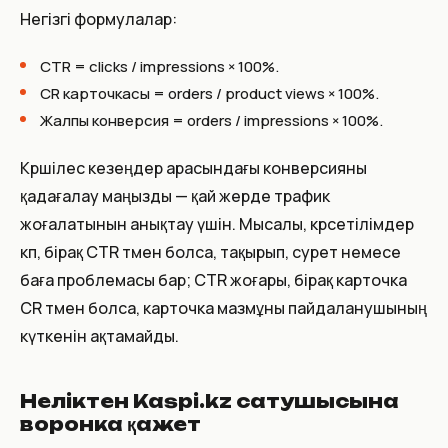
Негізгі формулалар:
CTR
= clicks / impressions × 100%.
CR карточкасы
= orders / product views × 100%.
Жалпы конверсия
= orders / impressions × 100%.
Көршілес кезеңдер арасындағы конверсияны
қадағалау маңызды — қай жерде трафик
жоғалатынын анықтау үшін. Мысалы, көрсетілімдер
көп, бірақ CTR төмен болса, тақырып, сурет немесе
баға проблемасы бар; CTR жоғары, бірақ карточка
CR төмен болса, карточка мазмұны пайдаланушының
күткенін ақтамайды.
Неліктен Kaspi.kz сатушысына
воронка қажет