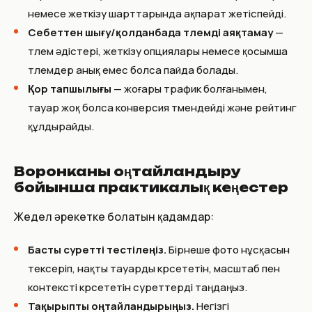
немесе жеткізу шарттарында ақпарат жетіспейді.
Себеттен шығу/қолданбада төлемді аяқтамау
—
төлем әдістері, жеткізу опциялары немесе қосымша
төлемдер анық емес болса пайда болады.
Қор тапшылығы
— жоғары трафик болғанымен,
тауар жоқ болса конверсия төмендейді және рейтинг
құлдырайды.
Воронканы оңтайландыру
бойынша практикалық кеңестер
Жедел әрекетке болатын қадамдар:
Басты суретті тестілеңіз.
Бірнеше фото нұсқасын
тексеріп, нақты тауарды көрсететін, масштаб пен
контексті көрсететін суреттерді таңдаңыз.
Тақырыпты оңтайландырыңыз.
Негізгі