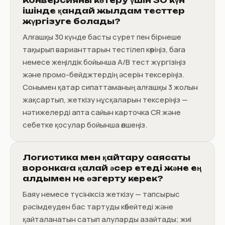
Конверсияны көтеру үшін 30 күн
ішінде қандай жылдам тесттер
жүргізуге болады?
Алғашқы 30 күнде басты сурет пен бірнеше
тақырып варианттарын тестілеп көріңіз, баға
немесе жеңілдік бойынша A/B тест жүргізіңіз
және промо-бейджтердің әсерін тексеріңіз.
Сонымен қатар сипаттаманың алғашқы 3 жолын
жақсартып, жеткізу нұсқаларын тексеріңіз —
нәтижелерді апта сайын карточка CR және
себетке қосулар бойынша өлшеңіз.
Логистика мен қайтару саясаты
воронкаға қалай әсер етеді және ең
алдымен не өзгерту керек?
Баяу немесе түсініксіз жеткізу — тапсырыс
рәсімдеуден бас тартуды көбейтеді және
қайталанатын сатып алуларды азайтады; жиі