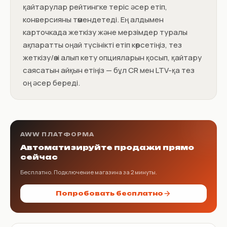
қайтарулар рейтингке теріс әсер етіп,
конверсияны төмендетеді. Ең алдымен
карточкада жеткізу және мерзімдер туралы
ақпаратты оңай түсінікті етіп көрсетіңіз, тез
жеткізу/өзі алып кету опцияларын қосып, қайтару
саясатын айқын етіңіз — бұл CR мен LTV-қа тез
оң әсер береді.
AWW ПЛАТФОРМА
Автоматизируйте продажи прямо
сейчас
Бесплатно. Подключение магазина за 2 минуты.
Попробовать бесплатно