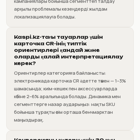
кампаниялары бойынша сегменттеп талдау
арқылы проблемалы кезеңдерді жылдам
локализациялауға болады.
Kaspi.kz-тағы тауарлар үшін
карточка CR-інің типтік
ориентирлері қандай және
оларды қалай интерпретациялау
керек?
Ориентирлер категорияға байланысты:
электроникада карточка CR әдетте төмен — 1–3%
шамасында; киім-кешек пен аксессуарларда
көбіне 2–6% аралығында болады. Динамика мен
сегменттерге назар аударыңыз: нақты SKU
бойынша тұрақты өсім орташа бенчмарктан
маңыздырақ.