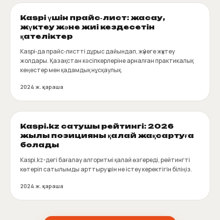
Kaspi үшін прайс‑лист: жасау,
жүктеу және жиі кездесетін
қателіктер
Kaspi‑да прайс‑листті дұрыс дайындап, жүйеге жүктеу
жолдары. Қазақстан кәсіпкерлеріне арналған практикалық
кеңестер мен қадамдық нұсқаулық.
2024 ж. қараша
Kaspi.kz сатушы рейтингі: 2026
жылы позицияны қалай жақсартуға
болады
Kaspi.kz-дегі бағалау алгоритмі қалай өзгереді, рейтингті
көтеріп сатылымды арттыру үшін не істеу керектігін біліңіз.
2024 ж. қараша