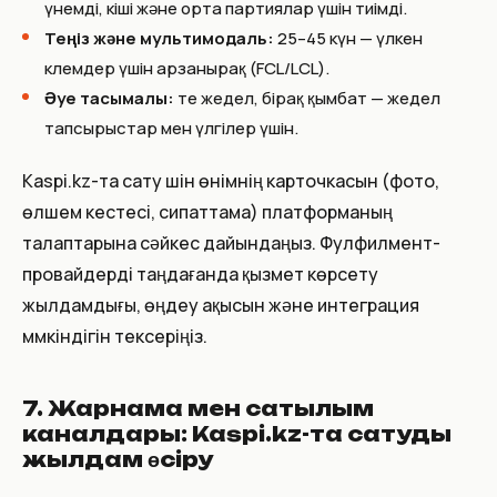
үнемді, кіші және орта партиялар үшін тиімді.
Теңіз және мультимодаль:
25–45 күн — үлкен
көлемдер үшін арзанырақ (FCL/LCL).
Әуе тасымалы:
өте жедел, бірақ қымбат — жедел
тапсырыстар мен үлгілер үшін.
Kaspi.kz-та сату үшін өнімнің карточкасын (фото,
өлшем кестесі, сипаттама) платформаның
талаптарына сәйкес дайындаңыз. Фулфилмент-
провайдерді таңдағанда қызмет көрсету
жылдамдығы, өңдеу ақысын және интеграция
мүмкіндігін тексеріңіз.
7. Жарнама мен сатылым
каналдары: Kaspi.kz-та сатуды
жылдам өсіру