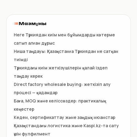
Мазмұны
Неге Түркиядан киім мен бұйымдарды көтерме
сатып алған дұрыс
Ниша таңдауы: Қазақстанға Түркиядан не сатқан
тиімді
Түркиядағы киім жеткізушілерін қалай іздеп
таңдау керек
Direct factory wholesale buying: жеткізіп алу
процесі — қадамдар
Баға, MOQ және келіссөздер: практикалық
кеңестер
Кеден, сертификаттау және заңдық нюанстар
Қазақстандағы логистика және Kaspi.kz-та сату
үшін фулфилмент