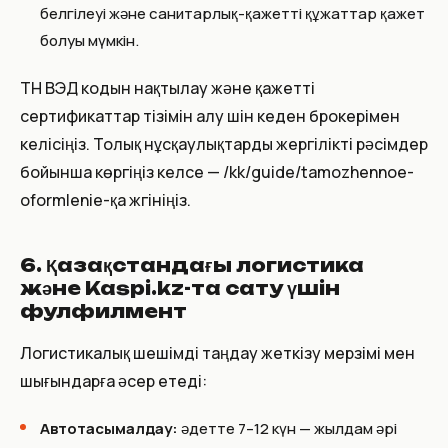
белгілеуі және санитарлық-қажетті құжаттар қажет
болуы мүмкін.
ТН ВЭД кодын нақтылау және қажетті
сертификаттар тізімін алу үшін кеден брокерімен
келісіңіз. Толық нұсқаулықтарды жергілікті рәсімдер
бойынша көргіңіз келсе — /kk/guide/tamozhennoe-
oformlenie-қа жүгініңіз.
6. Қазақстандағы логистика
және Kaspi.kz-та сату үшін
фулфилмент
Логистикалық шешімді таңдау жеткізу мерзімі мен
шығындарға әсер етеді:
Автотасымалдау:
әдетте 7–12 күн — жылдам әрі