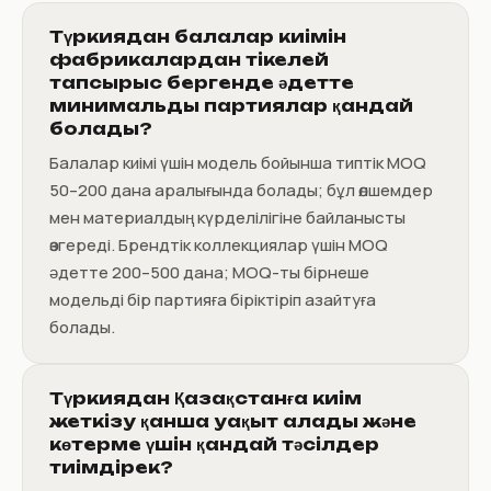
Түркиядан балалар киімін
фабрикалардан тікелей
тапсырыс бергенде әдетте
минимальды партиялар қандай
болады?
Балалар киімі үшін модель бойынша типтік MOQ
50–200 дана аралығында болады; бұл өлшемдер
мен материалдың күрделілігіне байланысты
өзгереді. Брендтік коллекциялар үшін MOQ
әдетте 200–500 дана; MOQ-ты бірнеше
модельді бір партияға біріктіріп азайтуға
болады.
Түркиядан Қазақстанға киім
жеткізу қанша уақыт алады және
көтерме үшін қандай тәсілдер
тиімдірек?