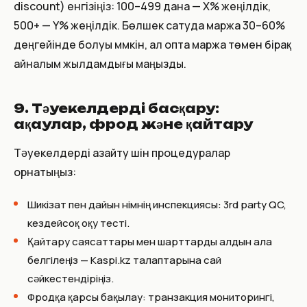
discount) енгізіңіз: 100–499 дана — X% жеңілдік,
500+ — Y% жеңілдік. Бөлшек сатуда маржа 30–60%
деңгейінде болуы мүмкін, ал опта маржа төмен бірақ
айналым жылдамдығы маңызды.
9. Тәуекелдерді басқару:
ақаулар, фрод және қайтару
Тәуекелдерді азайту үшін процедуралар
орнатыңыз:
Шикізат пен дайын өнімнің инспекциясы: 3rd party QC,
кездейсоқ оқу тесті.
Қайтару саясаттары мен шарттарды алдын ала
белгілеңіз — Kaspi.kz талаптарына сай
сәйкестендіріңіз.
Фродқа қарсы бақылау: транзакция мониторингі,