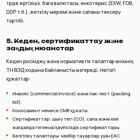
түрде жүргізіңіз: баға валютасы, инкотермс (EXW, FOB,
DDP т.б.), жеткізу мерзімі және сапаны тексеру
тәртібі.
5. Кеден, сертификаттау және
заңдық нюанстар
Кеден рәсімдеу және нормативтік талаптар өнімнің
ТН ВЭД кодына байланысты өзгереді. Негізгі
құжаттар:
Инвойс (commercial invoice) және пак-лист (packing
list).
Коносамент немесе CMR құжаты.
Сертификаттар: шығу тегі (CO), сапа және кей
жағдайда гигиена/қауіпсіздік сертификаттары.
Белгілеу талаптары: кейбір тауарлар үшін EAC