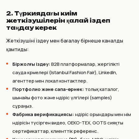
2. Түркиядағы киім
жеткізушілерін қалай іздеп
таңдау керек
Жеткізушіні іздеу мен бағалау бірнеше каналды
қамтиды:
Біржолғы іздеу:
B2B платформалар, жергілікті
сауда көрмелері (Istanbul Fashion Fair), LinkedIn,
агенттер мен локал контактлер.
Портфолио және сапа-өрнек:
толық каталог,
шынайы фото және өндіріс үлгілері (samples)
сұраңыз.
Фабрика верификациясы:
өндіріс орындары мен өнім
өндірісін түсірген видео, OEKO-TEX, GOTS сияқты
сертификаттар, клиенттік референс.