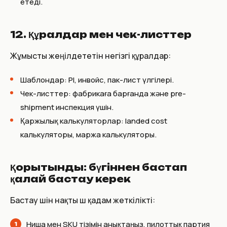
етеді.
12. Құралдар мен чек-листтер
Жұмысты жеңілдететін негізгі құралдар:
Шаблондар: PI, инвойс, пак-лист үлгілері.
Чек-листтер: фабрикаға барғанда және pre-
shipment инспекция үшін.
Қаржылық калькуляторлар: landed cost
калькуляторы, маржа калькуляторы.
Қорытынды: бүгіннен бастап
қалай бастау керек
Бастау үшін нақты үш қадам жеткілікті:
Ниша мен SKU тізімін анықтаңыз, пилоттық партия