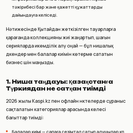
тәжірибесі бар және қажетті құжаттарды
дайындауға келіседі.
Нәтижесінде Қытайдан жеткізілген тауарларға
қарағанда коллекцияны жиі жаңартып, шағын
серияларда икемділік алу оңай — бұл нишалық
дүкендер мен балалар киімін көтерме сататын
бизнес үшін маңызды.
1. Ниша таңдауы: Қазақстанға
Түркиядан не сатқан тиімді
2026 жылы Kaspi.kz пен офлайн нүктелерде сұраныс
сақталатын категориялар арасында келесі
бағыттар тиімді:
Балалар киімі — сапаға сезімтал сатып алушылар көп,