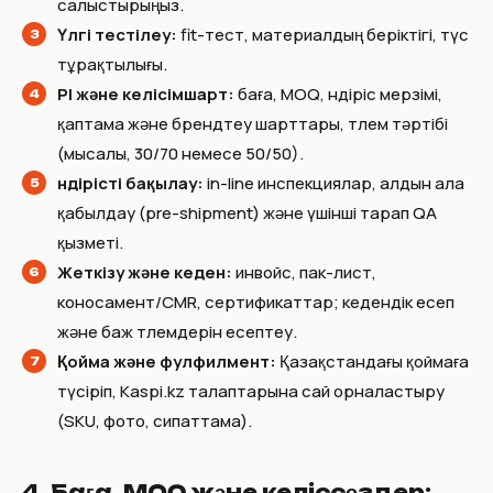
салыстырыңыз.
Үлгі тестілеу:
fit-тест, материалдың беріктігі, түс
тұрақтылығы.
PI және келісімшарт:
баға, MOQ, өндіріс мерзімі,
қаптама және брендтеу шарттары, төлем тәртібі
(мысалы, 30/70 немесе 50/50).
Өндірісті бақылау:
in-line инспекциялар, алдын ала
қабылдау (pre-shipment) және үшінші тарап QA
қызметі.
Жеткізу және кеден:
инвойс, пак-лист,
коносамент/CMR, сертификаттар; кедендік есеп
және баж төлемдерін есептеу.
Қойма және фулфилмент:
Қазақстандағы қоймаға
түсіріп, Kaspi.kz талаптарына сай орналастыру
(SKU, фото, сипаттама).
4. Баға, MOQ және келіссөздер: