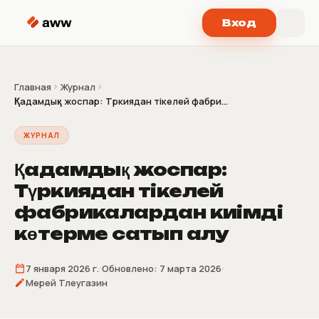
Перейти к содержимому
Вход
Главная
Журнал
Қадамдық жоспар: Түркиядан тікелей фабри...
ЖУРНАЛ
Қадамдық жоспар:
Түркиядан тікелей
фабрикалардан киімді
көтерме сатып алу
7 января 2026 г.
Обновлено:
7 марта 2026
Мерей Тлеугазин