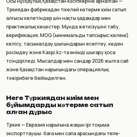
Осы нұсқаулық Қазақстан кәсіпкеріне арналған —
Түркиядан фабрикадан тікелей көтерме киім сатып
алғысы келетіндер үшін нақты қадамдар мен
практикалық кеңестер. Мұнда жеткізушіні табу,
верификация, MOQ (минимальды тапсырыс көлемі)
келісу, тасымалдау шығындарын есептеу, кеден
рәсімдеу және Kaspi.kz-та өнімді шығару қоса
түсіндіріледі. Мысалдар мен сандар 2026 жылға сай
және Қазақстан нарығындағы операциялық
тәжірибеге бейімделген.
Неге Түркиядан киім мен
бұйымдарды көтерме сатып
алған дұрыс
Түркия — Евразия нарығына жақын ірі тоқыма
экспорттаушы: баға мен сапа арасындағы тепе-