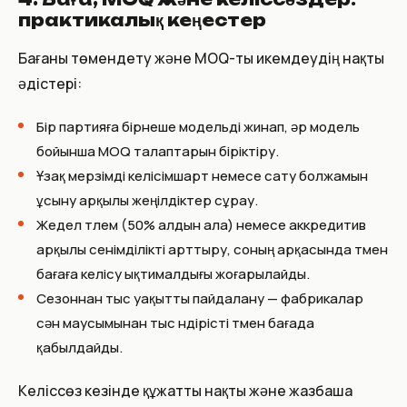
практикалық кеңестер
Бағаны төмендету және MOQ-ты икемдеудің нақты
әдістері:
Бір партияға бірнеше модельді жинап, әр модель
бойынша MOQ талаптарын біріктіру.
Ұзақ мерзімді келісімшарт немесе сату болжамын
ұсыну арқылы жеңілдіктер сұрау.
Жедел төлем (50% алдын ала) немесе аккредитив
арқылы сенімділікті арттыру, соның арқасында төмен
бағаға келісу ықтималдығы жоғарылайды.
Сезоннан тыс уақытты пайдалану — фабрикалар
сән маусымынан тыс өндірісті төмен бағада
қабылдайды.
Келіссөз кезінде құжатты нақты және жазбаша