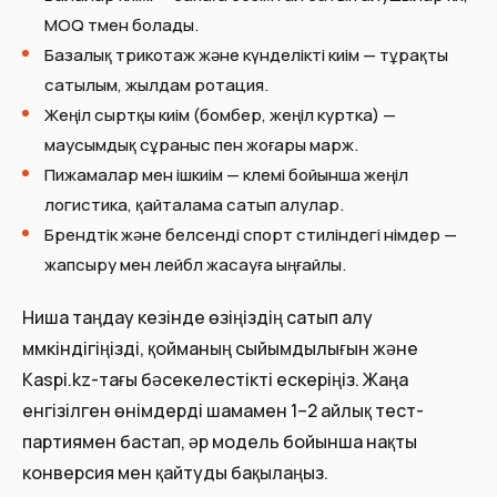
MOQ төмен болады.
Базалық трикотаж және күнделікті киім — тұрақты
сатылым, жылдам ротация.
Жеңіл сыртқы киім (бомбер, жеңіл куртка) —
маусымдық сұраныс пен жоғары марж.
Пижамалар мен ішкиім — көлемі бойынша жеңіл
логистика, қайталама сатып алулар.
Брендтік және белсенді спорт стиліндегі өнімдер —
жапсыру мен лейбл жасауға ыңғайлы.
Ниша таңдау кезінде өзіңіздің сатып алу
мүмкіндігіңізді, қойманың сыйымдылығын және
Kaspi.kz-тағы бәсекелестікті ескеріңіз. Жаңа
енгізілген өнімдерді шамамен 1–2 айлық тест-
партиямен бастап, әр модель бойынша нақты
конверсия мен қайтуды бақылаңыз.