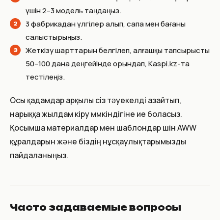
үшін 2–3 модель таңдаңыз.
3 фабрикадан үлгілер алып, сапа мен бағаны
салыстырыңыз.
Жеткізу шарттарын белгілеп, алғашқы тапсырысты
50–100 дана деңгейінде орындап, Kaspi.kz-та
тестілеңіз.
Осы қадамдар арқылы сіз тәуекелді азайтып,
нарыққа жылдам кіру мүмкіндігіне ие боласыз.
Қосымша материалдар мен шаблондар үшін AWW
құралдарын және біздің нұсқаулықтарымызды
пайдаланыңыз.
Часто задаваемые вопросы