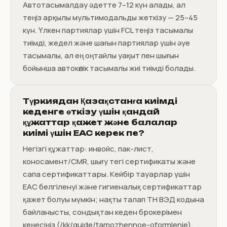
Автотасымалдау әдетте 7–12 күн алады, ал
теңіз арқылы мультимодальды жеткізу — 25–45
күн. Үлкен партиялар үшін FCL теңіз тасымалы
тиімді, жедел және шағын партиялар үшін әуе
тасымалы, ал ең оңтайлы уақыт пен шығын
бойынша автокөлік тасымалы жиі тиімді болады.
Түркиядан Қазақстанға киімді
кеденге өткізу үшін қандай
құжаттар қажет және балалар
киімі үшін EAC керек пе?
Негізгі құжаттар: инвойс, пак-лист,
коносамент/CMR, шығу тегі сертификаты және
сапа сертификаттары. Кейбір тауарлар үшін
EAC белгіленуі және гигиеналық сертификаттар
қажет болуы мүмкін; нақты талап ТН ВЭД кодына
байланысты, сондықтан кеден брокерімен
кеңесіңіз (/kk/guide/tamozhennoe-oformlenie).