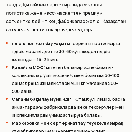
теңдік, Қытаймен салыстырғанда жылдам
логистика және масс-маркеттен премиум
сегментке дейінгі кең фабрикалар желісі. Қазақстан
сатушысы үшін типтік артықшылықтар:
Өндіріс пен жеткізу уақыты:
сериялы партияларға
өндіріс мерзімі әдетте 30–60 күн; жедел өндіріс
жолында — 15–25 күн.
Қолайлы MOQ:
көптеген балалар және базалық
коллекциялар үшін модель+өлшем бойынша 50–100
дана; бренд жиналыстары үшін көп жағдайда 200–
500 дана.
Сапаны бақылау мүмкіндігі:
Стамбул, Измир, басқа
аймақтардағы фабрикаларда жеке тексерулер мен
инспекцияларды ұйымдастыруға болады.
Маркировка мен сертификаттау тәуекелі азырақ:
көп фабрикалар ЕАЭО нарықтарымен жұмыс