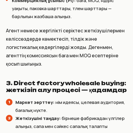
Коммерциялық ұсыныс (PI):
баға, MOQ, өндіріс
уақыты, паковка шарттары, төлем шарттары —
барлығын жазбаша алыңыз.
Агент немесе жергілікті серіктес жеткізушілермен
келіссөздерде көмектесіп, тілдік және
логистикалық кедергілерді жояды. Дегенмен,
агенттің комиссиясын баға мен MOQ есептеріне
қосып шығыңыз.
3. Direct factory wholesale buying:
жеткізіп алу процесі — қадамдар
Маркет зерттеу:
өнім идеясы, целевая аудитория,
бағалық нүкте.
Жеткізушіні таңдау:
бірнеше фабрикадан үлгілер
алыңыз, сапа мен сәйкес сапалық талапты