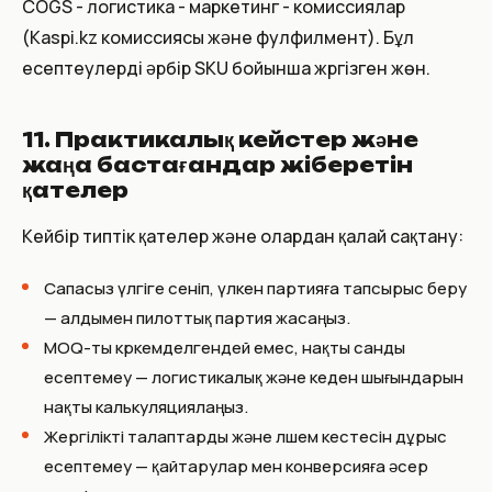
COGS - логистика - маркетинг - комиссиялар
(Kaspi.kz комиссиясы және фулфилмент). Бұл
есептеулерді әрбір SKU бойынша жүргізген жөн.
11. Практикалық кейстер және
жаңа бастағандар жіберетін
қателер
Кейбір типтік қателер және олардан қалай сақтану:
Сапасыз үлгіге сеніп, үлкен партияға тапсырыс беру
— алдымен пилоттық партия жасаңыз.
MOQ-ты көркемделгендей емес, нақты санды
есептемеу — логистикалық және кеден шығындарын
нақты калькуляциялаңыз.
Жергілікті талаптарды және өлшем кестесін дұрыс
есептемеу — қайтарулар мен конверсияға әсер