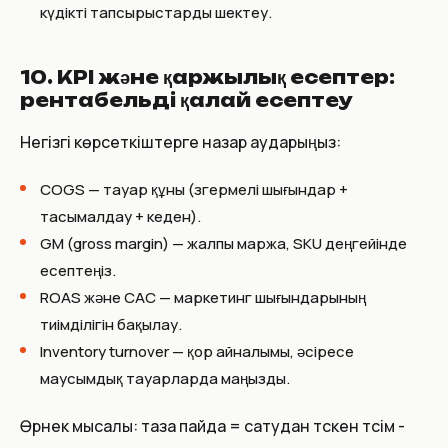
күдікті тапсырыстарды шектеу.
10. KPI және қаржылық есептер:
рентабельді қалай есептеу
Негізгі көрсеткіштерге назар аударыңыз:
COGS — тауар құны (өзгермелі шығындар +
тасымалдау + кеден).
GM (gross margin) — жалпы маржа, SKU деңгейінде
есептеңіз.
ROAS және CAC — маркетинг шығындарының
тиімділігін бақылау.
Inventory turnover — қор айналымы, әсіресе
маусымдық тауарларда маңызды.
Өрнек мысалы: таза пайда = сатудан түскен түсім -