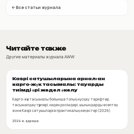
Все статьи журнала
Читайте также
Другие материалы журнала AWW
Kaspi сатушыларына арналған
карго-жүк тасымалы: тауарды
тиімді әрі жедел әкелу
Карго-жүк тасымалы бойынша толық нұсқау: тарифтер,
тасымалдау түрлері, кеден рәсімдері, шығындарды есептеу
және Kaspi сатушыларға практикалық кеңестер (2026).
2024 ж. қараша