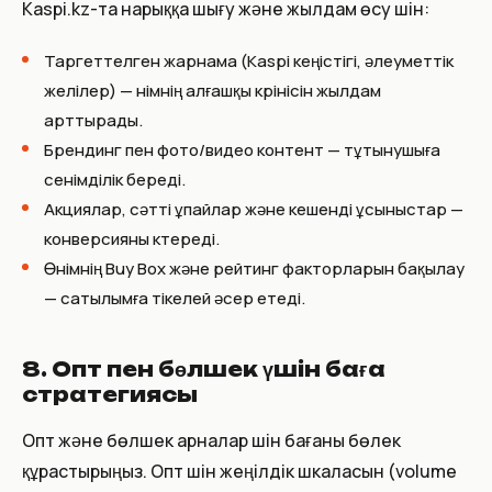
Kaspi.kz-та нарыққа шығу және жылдам өсу үшін:
Таргеттелген жарнама (Kaspi кеңістігі, әлеуметтік
желілер) — өнімнің алғашқы көрінісін жылдам
арттырады.
Брендинг пен фото/видео контент — тұтынушыға
сенімділік береді.
Акциялар, сәтті ұпайлар және кешенді ұсыныстар —
конверсияны көтереді.
Өнімнің Buy Box және рейтинг факторларын бақылау
— сатылымға тікелей әсер етеді.
8. Опт пен бөлшек үшін баға
стратегиясы
Опт және бөлшек арналар үшін бағаны бөлек
құрастырыңыз. Опт үшін жеңілдік шкаласын (volume