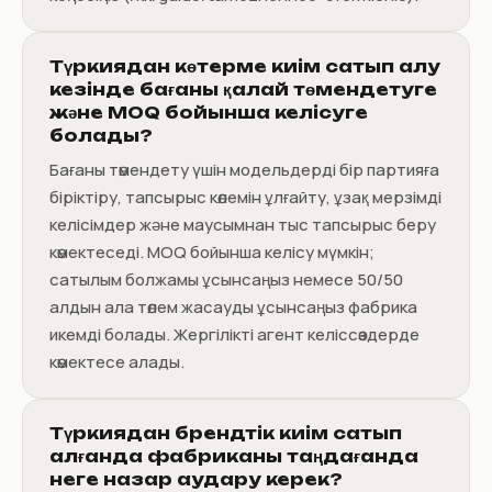
Түркиядан көтерме киім сатып алу
кезінде бағаны қалай төмендетуге
және MOQ бойынша келісуге
болады?
Бағаны төмендету үшін модельдерді бір партияға
біріктіру, тапсырыс көлемін ұлғайту, ұзақ мерзімді
келісімдер және маусымнан тыс тапсырыс беру
көмектеседі. MOQ бойынша келісу мүмкін;
сатылым болжамы ұсынсаңыз немесе 50/50
алдын ала төлем жасауды ұсынсаңыз фабрика
икемді болады. Жергілікті агент келіссөздерде
көмектесе алады.
Түркиядан брендтік киім сатып
алғанда фабриканы таңдағанда
неге назар аудару керек?