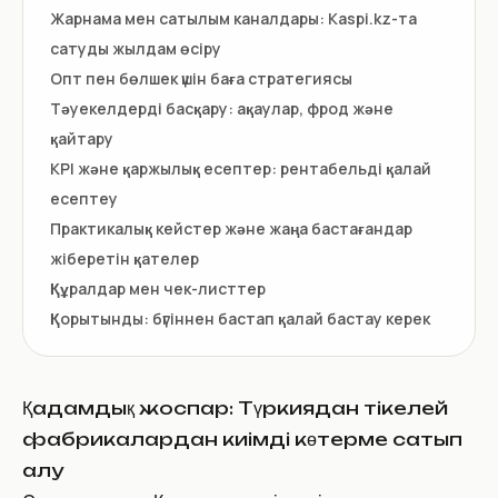
Жарнама мен сатылым каналдары: Kaspi.kz-та
сатуды жылдам өсіру
Опт пен бөлшек үшін баға стратегиясы
Тәуекелдерді басқару: ақаулар, фрод және
қайтару
KPI және қаржылық есептер: рентабельді қалай
есептеу
Практикалық кейстер және жаңа бастағандар
жіберетін қателер
Құралдар мен чек-листтер
Қорытынды: бүгіннен бастап қалай бастау керек
Қадамдық жоспар: Түркиядан тікелей
фабрикалардан киімді көтерме сатып
алу