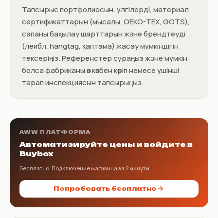
Тапсырыс портфолиосын, үлгілерді, материал
сертификаттарын (мысалы, OEKO-TEX, GOTS),
сапаны бақылау шарттарын және брендтеуді
(лейбл, hangtag, қаптама) жасау мүмкіндігін
тексеріңіз. Референстер сұраңыз және мүмкін
болса фабриканы өз көзбен көріп немесе үшінші
тарап инспекциясын тапсырыңыз.
AWW ПЛАТФОРМА
Автоматизируйте цены и войдите в
Buybox
Бесплатно. Подключение магазина за 2 минуты.
Попробовать бесплатно