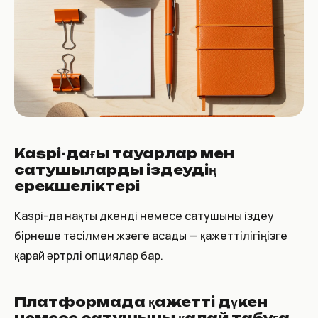
Kaspi-дағы тауарлар мен
сатушыларды іздеудің
ерекшеліктері
Kaspi-да нақты дүкенді немесе сатушыны іздеу
бірнеше тәсілмен жүзеге асады — қажеттілігіңізге
қарай әртүрлі опциялар бар.
Платформада қажетті дүкен
немесе сатушыны қалай табуға