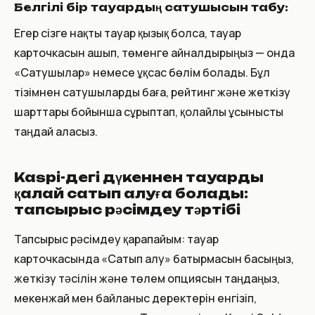
Белгілі бір тауардың сатушысын табу:
Егер сізге нақты тауар қызық болса, тауар
карточкасын ашып, төменге айналдырыңыз — онда
«Сатушылар» немесе ұқсас бөлім болады. Бұл
тізімнен сатушыларды баға, рейтинг және жеткізу
шарттары бойынша сұрыптап, қолайлы ұсынысты
таңдай аласыз.
Kaspi-дегі дүкеннен тауарды
қалай сатып алуға болады:
тапсырыс рәсімдеу тәртібі
Тапсырыс рәсімдеу қарапайым: тауар
карточкасында «Сатып алу» батырмасын басыңыз,
жеткізу тәсілін және төлем опциясын таңдаңыз,
мекенжай мен байланыс деректерін енгізіп,