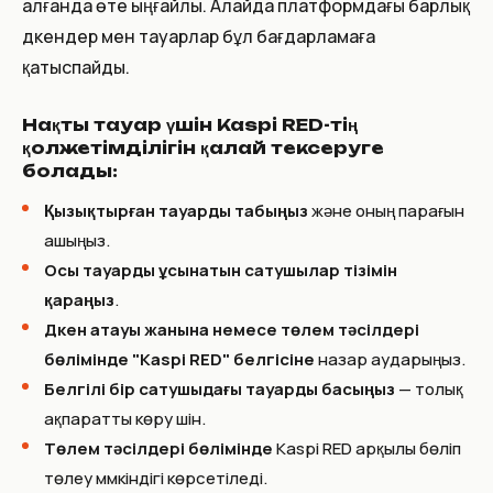
алғанда өте ыңғайлы. Алайда платформдағы барлық
дүкендер мен тауарлар бұл бағдарламаға
қатыспайды.
Нақты тауар үшін Kaspi RED-тің
қолжетімділігін қалай тексеруге
болады:
Қызықтырған тауарды табыңыз
және оның парағын
ашыңыз.
Осы тауарды ұсынатын сатушылар тізімін
қараңыз
.
Дүкен атауы жанына немесе төлем тәсілдері
бөлімінде "Kaspi RED" белгісіне
назар аударыңыз.
Белгілі бір сатушыдағы тауарды басыңыз
— толық
ақпаратты көру үшін.
Төлем тәсілдері бөлімінде
Kaspi RED арқылы бөліп
төлеу мүмкіндігі көрсетіледі.