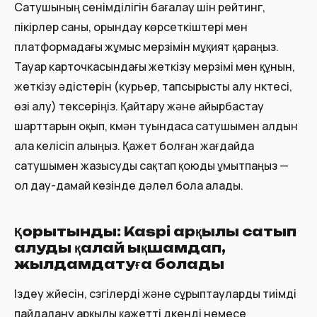
Сатушының сенімділігін бағалау үшін рейтинг,
пікірлер саны, орындау көрсеткіштері мен
платформадағы жұмыс мерзімін мұқият қараңыз.
Тауар карточкасындағы жеткізу мерзімі мен құнын,
жеткізу әдістерін (курьер, тапсырысты алу нүктесі,
өзі алу) тексеріңіз. Қайтару және айырбастау
шарттарын оқып, күмән туындаса сатушымен алдын
ала келісіп алыңыз. Қажет болған жағдайда
сатушымен жазысуды сақтап қоюды ұмытпаңыз —
ол дау-дамай кезінде дәлел бола алады.
Қорытынды: Kaspi арқылы сатып
алуды қалай ықшамдап,
жылдамдатуға болады
Іздеу жүйесін, сүзгілерді және сұрыптауларды тиімді
пайдалану арқылы қажетті дүкенді немесе