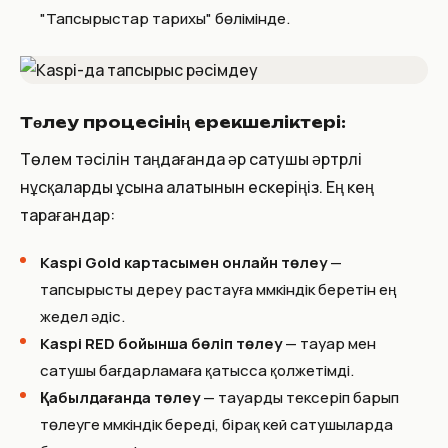
"Тапсырыстар тарихы" бөлімінде.
Төлеу процесінің ерекшеліктері:
Төлем тәсілін таңдағанда әр сатушы әртүрлі
нұсқаларды ұсына алатынын ескеріңіз. Ең кең
тарағандар:
Kaspi Gold картасымен онлайн төлеу
—
тапсырысты дереу растауға мүмкіндік беретін ең
жедел әдіс.
Kaspi RED бойынша бөліп төлеу
— тауар мен
сатушы бағдарламаға қатысса қолжетімді.
Қабылдағанда төлеу
— тауарды тексеріп барып
төлеуге мүмкіндік береді, бірақ кей сатушыларда