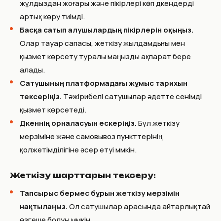
жұлдыздан жоғары және пікірлері көп дүкендерді
артық көру тиімді.
Басқа сатып алушылардың пікірлерін оқыңыз.
Олар тауар сапасы, жеткізу жылдамдығы мен
қызмет көрсету туралы маңызды ақпарат бере
алады.
Сатушының платформадағы жұмыс тарихын
тексеріңіз.
Тәжірибелі сатушылар әдетте сенімді
қызмет көрсетеді.
Дүкеннің орналасуын ескеріңіз.
Бұл жеткізу
мерзіміне және самовывоз пункттерінің
қолжетімділігіне әсер етуі мүмкін.
Жеткізу шарттарын тексеру:
Тапсырыс бермес бұрын жеткізу мерзімін
нақтылаңыз.
Ол сатушылар арасында айтарлықтай
өзгеше болуы мүмкін.