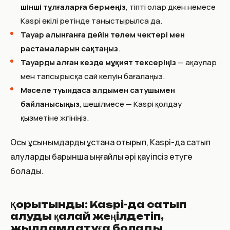
үшінші тұлғаларға бермеңіз
, тіпті олар дүкен немесе
Kaspi өкілі ретінде таныстырылса да.
Тауар алынғанға дейін төлем чектері мен
растамаларын сақтаңыз
.
Тауарды алған кезде мұқият тексеріңіз
— ақаулар
мен тапсырысқа сай келуін бағалаңыз.
Мәселе туындаса алдымен сатушымен
байланысыңыз
, шешілмесе — Kaspi қолдау
қызметіне жүгініңіз.
Осы ұсынымдарды ұстана отырып, Kaspi-да сатып
алуларды барынша ыңғайлы әрі қауіпсіз етуге
болады.
Қорытынды: Kaspi-да сатып
алуды қалай жеңілдетіп,
жылдамдатуға болады