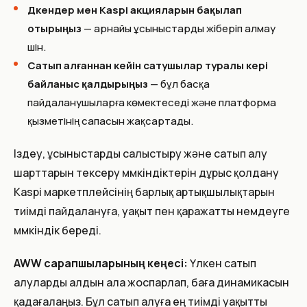
Дүкендер мен Kaspi акцияларын бақылап
отырыңыз
— арнайы ұсыныстарды жіберіп алмау
үшін.
Сатып алғаннан кейін сатушылар туралы кері
байланыс қалдырыңыз
— бұл басқа
пайдаланушыларға көмектеседі және платформа
қызметінің сапасын жақсартады.
Іздеу, ұсыныстарды салыстыру және сатып алу
шарттарын тексеру мүмкіндіктерін дұрыс қолдану
Kaspi маркетплейсінің барлық артықшылықтарын
тиімді пайдалануға, уақыт пен қаражатты үнемдеуге
мүмкіндік береді.
AWW сарапшыларының кеңесі:
Үлкен сатып
алуларды алдын ала жоспарлап, баға динамикасын
қадағалаңыз. Бұл сатып алуға ең тиімді уақытты