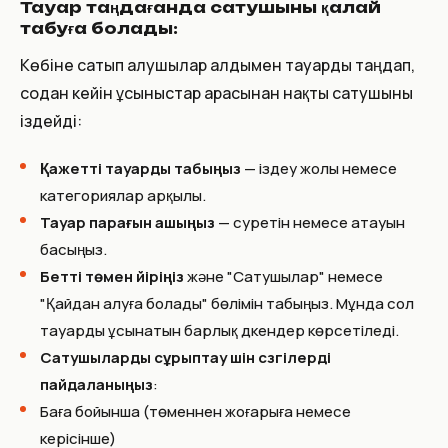
Тауар таңдағанда сатушыны қалай
табуға болады:
Көбіне сатып алушылар алдымен тауарды таңдап,
содан кейін ұсыныстар арасынан нақты сатушыны
іздейді:
Қажетті тауарды табыңыз
— іздеу жолы немесе
категориялар арқылы.
Тауар парағын ашыңыз
— суретін немесе атауын
басыңыз.
Бетті төмен үйіріңіз
және "Сатушылар" немесе
"Қайдан алуға болады" бөлімін табыңыз. Мұнда сол
тауарды ұсынатын барлық дүкендер көрсетіледі.
Сатушыларды сұрыптау үшін сүзгілерді
пайдаланыңыз
:
Баға бойынша (төменнен жоғарыға немесе
керісінше)