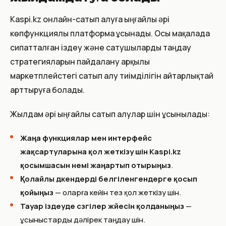
Kaspi.kz онлайн-сатып алуға ыңғайлы әрі
көпфункциялы платформа ұсынады. Осы мақалада
сипатталған іздеу және сатушыларды таңдау
стратегияларын пайдалану арқылы
маркетплейстегі сатып алу тиімділігін айтарлықтай
арттыруға болады.
Жылдам әрі ыңғайлы сатып алулар үшін ұсынылады:
Жаңа функциялар мен интерфейс
жақсартуларына қол жеткізу үшін Kaspi.kz
қосымшасын үнемі жаңартып отырыңыз
.
Қолайлы дүкендерді белгіленгендерге қосып
қойыңыз
— оларға кейін тез қол жеткізу үшін.
Тауар іздеуде сүзгілер жүйесін қолданыңыз
—
ұсыныстарды дәлірек таңдау үшін.