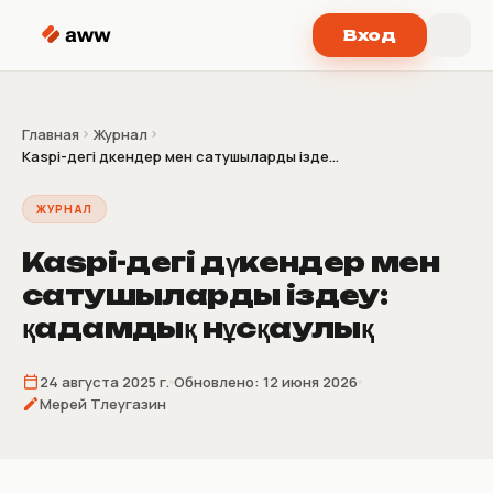
Перейти к содержимому
Вход
Главная
Журнал
Kaspi-дегі дүкендер мен сатушыларды ізде...
ЖУРНАЛ
Kaspi-дегі дүкендер мен
сатушыларды іздеу:
қадамдық нұсқаулық
24 августа 2025 г.
Обновлено:
12 июня 2026
Мерей Тлеугазин