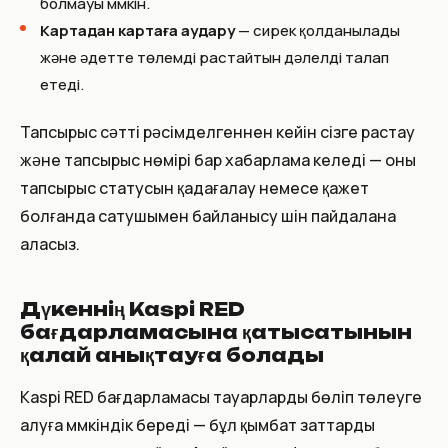
болмауы мүмкін.
Картадан картаға аудару
— сирек қолданылады
және әдетте төлемді растайтын дәлелді талап
етеді.
Тапсырыс сәтті рәсімделгеннен кейін сізге растау
және тапсырыс нөмірі бар хабарлама келеді — оны
тапсырыс статусын қадағалау немесе қажет
болғанда сатушымен байланысу үшін пайдалана
аласыз.
Дүкеннің Kaspi RED
бағдарламасына қатысатынын
қалай анықтауға болады
Kaspi RED бағдарламасы тауарларды бөліп төлеуге
алуға мүмкіндік береді — бұл қымбат заттарды