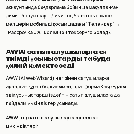
аккаунтында бағдарлама бойынша мақұлданған
лимит болуы шарт. Лимиттің бар-жоғын және
мөлшерін мобильді қосымшадағы "Төлемдер" →
"Рассрочка 0%" бөлімінен тексеруге болады.
AWW сатып алушыларға ең
тиімді ұсыныстарды табуда
қалай көмектеседі
AWW (AI Web Wizard) негізінен сатушыларға
арналған құрал болғанымен, платформа Kaspi-дағы
үздік ұсыныстарды іздейтін сатып алушыларға да
пайдалы мүмкіндіктер ұсынады.
AWW-тің сатып алушыларға арналған
мүмкіндіктері: