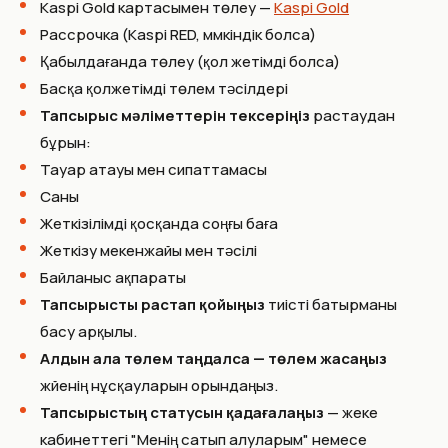
Kaspi Gold картасымен төлеу —
Kaspi Gold
Рассрочка (Kaspi RED, мүмкіндік болса)
Қабылдағанда төлеу (қол жетімді болса)
Басқа қолжетімді төлем тәсілдері
Тапсырыс мәліметтерін тексеріңіз
растаудан
бұрын:
Тауар атауы мен сипаттамасы
Саны
Жеткізілімді қосқанда соңғы баға
Жеткізу мекенжайы мен тәсілі
Байланыс ақпараты
Тапсырысты растап қойыңыз
тиісті батырманы
басу арқылы.
Алдын ала төлем таңдалса — төлем жасаңыз
жүйенің нұсқауларын орындаңыз.
Тапсырыстың статусын қадағалаңыз
— жеке
кабинеттегі "Менің сатып алуларым" немесе