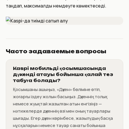
таңдап, максималды үнемдеуге көмектеседі.
Часто задаваемые вопросы
Kaspi мобильді қосымшасында
дүкенді атауы бойынша қалай тез
табуға болады?
Қосымшаны ашыңыз, «Дүкен» бөліміне өтіп,
жоғарғы іздеу жолын басыңыз. Дүкеннің толық
немесе жуықтай жазылған атын енгізіңіз —
нәтижелерде дүкеннің өзі мен оның тауарлары
шығады. Егер дүкен көрінбесе, жазылудың басқа
нұсқаларын немесе тауар санаты бойынша