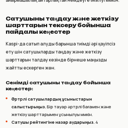
Сатушыны таңдау және жеткізу
шарттарын тексеру бойынша
пайдалы кеңестер
Kaspi-да сатып алуды барынша тиімді әрі қауіпсіз
ету үшін сатушыларды таңдау және жеткізу
шарттарын талдау кезінде бірнеше маңызды
жайтты ескерген жөн.
Сенімді сатушыны таңдау бойынша
кеңестер:
Әртүрлі сатушылардың ұсыныстарын
салыстырыңыз.
Бір тауар әртүрлі бағамен және
жеткізу шарттарымен ұсынылуы мүмкін.
Сатушы рейтингіне назар аударыңыз.
4