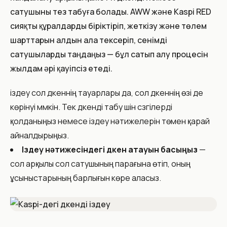
сатушыны тез табуға болады. AWW және Kaspi RED
сияқты құралдарды біріктіріп, жеткізу және төлем
шарттарын алдын ала тексеріп, сенімді
сатушыларды таңдаңыз — бұл сатып алу процесін
жылдам әрі қауіпсіз етеді.
іздеу сол дүкеннің тауарлары да, сол дүкеннің өзі де
көрінуі мүмкін. Тек дүкенді табу үшін сүзгілерді
қолданыңыз немесе іздеу нәтижелерін төмен қарай
айналдырыңыз.
Іздеу нәтижесіндегі дүкен атауын басыңыз
—
сол арқылы сол сатушының парағына өтіп, оның
ұсыныстарының барлығын көре аласыз.