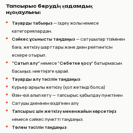
Тапсырыс берудің қадамдық
нұсқаулығы:
Тауарды табыңыз
— іздеу жолы немесе
категориялардан.
Сәйкес ұсынысты таңдаңыз
— сатушылар тізімінен
баға, жеткізу шарттары және дүкен рейтингісін
ескере отырып.
"Сатып алу"
немесе "
Себетке қосу
" батырмасын
басыңыз, ниетіңізге қарай.
Тауарды алу тәсілін таңдаңыз
:
Курьер арқылы жеткізу (қол жетімді болса)
Өзін-өзі алып кету — тапсырыс қабылдау пунктінен
Сатушы дүкенінен өздігінен алу
Тапсырыс үшін жеткізу мекенжайын көрсетіңіз
немесе сәйкес пунктті таңдаңыз.
Төлем тәсілін таңдаңыз
: