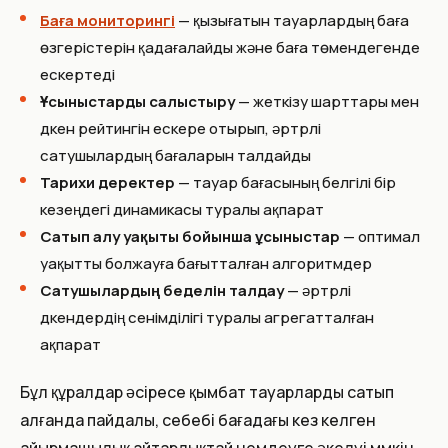
Баға мониторингі
— қызығатын тауарлардың баға
өзгерістерін қадағалайды және баға төмендегенде
ескертеді
Ұсыныстарды салыстыру
— жеткізу шарттары мен
дүкен рейтингін ескере отырып, әртүрлі
сатушылардың бағаларын талдайды
Тарихи деректер
— тауар бағасының белгілі бір
кезеңдегі динамикасы туралы ақпарат
Сатып алу уақыты бойынша ұсыныстар
— оптимал
уақытты болжауға бағытталған алгоритмдер
Сатушылардың беделін талдау
— әртүрлі
дүкендердің сенімділігі туралы агрегатталған
ақпарат
Бұл құралдар әсіресе қымбат тауарларды сатып
алғанда пайдалы, себебі бағадағы кез келген
айырмашылық айтарлықтай үнемдеуге әкелуі мүмкін.