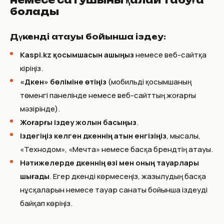
болады
Дүкенді атауы бойынша іздеу:
Kaspi.kz қосымшасын ашыңыз
немесе веб-сайтқа
кіріңіз.
«Дүкен» бөліміне өтіңіз
(мобильді қосымшаның
төменгі панелінде немесе веб-сайттың жоғарғы
мәзірінде).
Жоғарғы іздеу жолын басыңыз
.
Іздегіңіз келген дүкеннің атын енгізіңіз
, мысалы,
«Технодом», «Мечта» немесе басқа брендтің атауы.
Нәтижелерде дүкеннің өзі мен оның тауарлары
шығады
. Егер дүкенді көрмесеңіз, жазылудың басқа
нұсқаларын немесе тауар санаты бойынша іздеуді
байқап көріңіз.