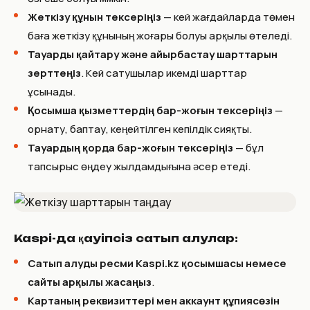
Жеткізу құнын тексеріңіз
— кей жағдайларда төмен
баға жеткізу құнының жоғары болуы арқылы өтеледі.
Тауарды қайтару және айырбастау шарттарын
зерттеңіз
. Кей сатушылар икемді шарттар
ұсынады.
Қосымша қызметтердің бар-жоғын тексеріңіз
—
орнату, баптау, кеңейтілген кепілдік сияқты.
Тауардың қорда бар-жоғын тексеріңіз
— бұл
тапсырыс өңдеу жылдамдығына әсер етеді.
Kaspi-да қауіпсіз сатып алулар:
Сатып алуды ресми Kaspi.kz қосымшасы немесе
сайты арқылы жасаңыз
.
Картаның реквизиттері мен аккаунт құпиясөзін