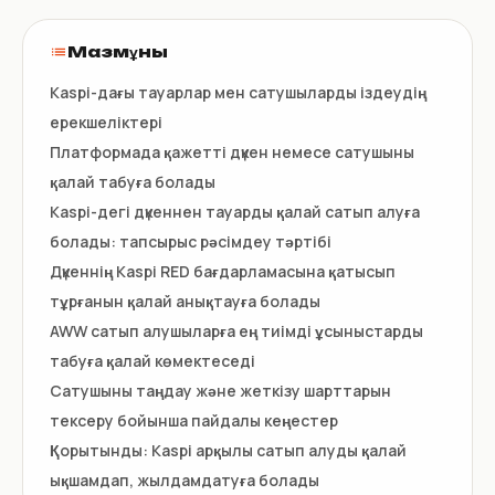
Мазмұны
Kaspi-дағы тауарлар мен сатушыларды іздеудің
ерекшеліктері
Платформада қажетті дүкен немесе сатушыны
қалай табуға болады
Kaspi-дегі дүкеннен тауарды қалай сатып алуға
болады: тапсырыс рәсімдеу тәртібі
Дүкеннің Kaspi RED бағдарламасына қатысып
тұрғанын қалай анықтауға болады
AWW сатып алушыларға ең тиімді ұсыныстарды
табуға қалай көмектеседі
Сатушыны таңдау және жеткізу шарттарын
тексеру бойынша пайдалы кеңестер
Қорытынды: Kaspi арқылы сатып алуды қалай
ықшамдап, жылдамдатуға болады