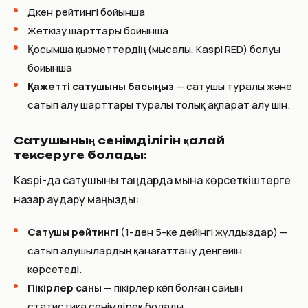
Дүкен рейтингi бойынша
Жеткізу шарттары бойынша
Қосымша қызметтердің (мысалы, Kaspi RED) болуы
бойынша
Қажетті сатушыны басыңыз
— сатушы туралы және
сатып алу шарттары туралы толық ақпарат алу үшін.
Сатушының сенімділігін қалай
тексеруге болады:
Kaspi-да сатушыны таңдарда мына көрсеткіштерге
назар аудару маңызды:
Сатушы рейтингі
(1-ден 5-ке дейінгі жұлдыздар) —
сатып алушылардың қанағаттану деңгейін
көрсетеді.
Пікірлер саны
— пікірлер көп болған сайын
статистика сенімдірек болады.