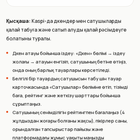
Қысқаша:
Kaspi-да дүкендер мен сатушыларды
қалай табуға және сатып алуды қалай рәсімдеуге
болатыны туралы.
Дүкен атауы бойынша іздеу: «Дүкен» бөлімі → іздеу
жолағы → атауын енгізіп, сатушының бетіне өтіңіз,
онда оның барлық тауарлары көрсетіледі.
Белгілі бір тауардың сатушысын табу үшін тауар
карточкасында «Сатушылар» бөліміне өтіп, тізімді
баға, рейтинг және жеткізу шарттары бойынша
сұрыптаңыз.
Сатушының сенімділігін рейтингпен бағалаңыз (4
жұлдыздан жоғары болғаны жақсы), пікірлер саны,
орындалған тапсырыстар пайызы және
платформадағы жұмыс уақыты маңызды