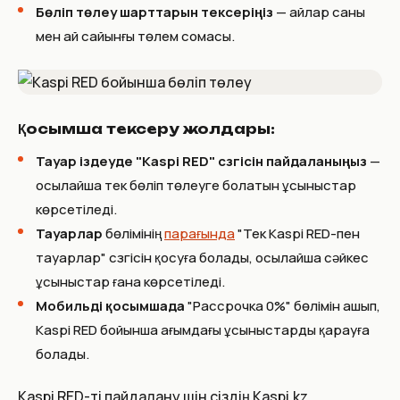
Бөліп төлеу шарттарын тексеріңіз
— айлар саны
мен ай сайынғы төлем сомасы.
Қосымша тексеру жолдары:
Тауар іздеуде "Kaspi RED" сүзгісін пайдаланыңыз
—
осылайша тек бөліп төлеуге болатын ұсыныстар
көрсетіледі.
Тауарлар
бөлімінің
парағында
"Тек Kaspi RED-пен
тауарлар" сүзгісін қосуға болады, осылайша сәйкес
ұсыныстар ғана көрсетіледі.
Мобильді қосымшада
"Рассрочка 0%" бөлімін ашып,
Kaspi RED бойынша ағымдағы ұсыныстарды қарауға
болады.
Kaspi RED-ті пайдалану үшін сіздің Kaspi.kz