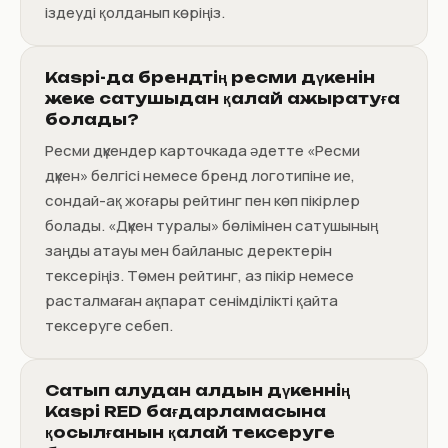
іздеуді қолданып көріңіз.
Kaspi-да брендтің ресми дүкенін
жеке сатушыдан қалай ажыратуға
болады?
Ресми дүкендер карточкада әдетте «Ресми
дүкен» белгісі немесе бренд логотипіне ие,
сондай-ақ жоғары рейтинг пен көп пікірлер
болады. «Дүкен туралы» бөлімінен сатушының
заңды атауы мен байланыс деректерін
тексеріңіз. Төмен рейтинг, аз пікір немесе
расталмаған ақпарат сенімділікті қайта
тексеруге себеп.
Сатып алудан алдын дүкеннің
Kaspi RED бағдарламасына
қосылғанын қалай тексеруге