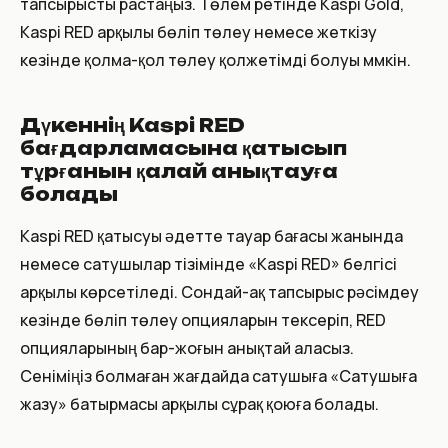
тапсырысты растаңыз. Төлем ретінде Kaspi Gold,
Kaspi RED арқылы бөліп төлеу немесе жеткізу
кезінде қолма-қол төлеу қолжетімді болуы мүмкін.
Дүкеннің Kaspi RED
бағдарламасына қатысып
тұрғанын қалай анықтауға
болады
Kaspi RED қатысуы әдетте тауар бағасы жанында
немесе сатушылар тізімінде «Kaspi RED» белгісі
арқылы көрсетіледі. Сондай-ақ тапсырыс рәсімдеу
кезінде бөліп төлеу опцияларын тексеріп, RED
опцияларының бар-жоғын анықтай аласыз.
Сеніміңіз болмаған жағдайда сатушыға «Сатушыға
жазу» батырмасы арқылы сұрақ қоюға болады.