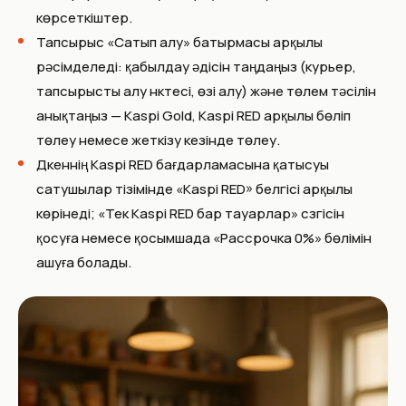
көрсеткіштер.
Тапсырыс «Сатып алу» батырмасы арқылы
рәсімделеді: қабылдау әдісін таңдаңыз (курьер,
тапсырысты алу нүктесі, өзі алу) және төлем тәсілін
анықтаңыз — Kaspi Gold, Kaspi RED арқылы бөліп
төлеу немесе жеткізу кезінде төлеу.
Дүкеннің Kaspi RED бағдарламасына қатысуы
сатушылар тізімінде «Kaspi RED» белгісі арқылы
көрінеді; «Тек Kaspi RED бар тауарлар» сүзгісін
қосуға немесе қосымшада «Рассрочка 0%» бөлімін
ашуға болады.