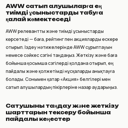
AWW сатып алушыларға ең
тиімді ұсыныстарды табуға
қалай көмектеседі
AWW релевантты және тиімді ұсыныстарды
көрсетеді — баға, рейтинг пен акцияларды ескере
отырып. Іздеу нәтижелерінде AWW сұрыптауын
немесе сәйкес сүзгіні таңдаңыз. Жеткізу және баға
бойынша қосымша сүзгілерді қолдана отырып, ең
пайдалы және қолжетімді нұсқаларды анықтауға
болады. Сонымен қатар «Акция» белгілері мен
сатып алушылардың пікірлеріне назар аударыңыз.
Сатушыны таңдау және жеткізу
шарттарын тексеру бойынша
пайдалы кеңестер