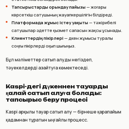
Тапсырыстарды орындау пайызы
— жоғары
көрсеткіш сатушының жауапкершілігін білдіреді.
Платформада жұмыс істеу уақыты
— тәжірибелі
сатушылар әдетте қызмет сапасын жақсы ұсынады.
Клиенттердің пікірлері
— дүкен жұмысы туралы
соңғы пікірлерді оқып шығыңыз.
Бұл мәліметтер сатып алуды негіздеп,
тәуекелдерді азайтуға көмектеседі.
Kaspi-дегі дүкеннен тауарды
қалай сатып алуға болады:
тапсырыс беру процесі
Kaspi арқылы тауар сатып алу — бірнеше қарапайым
қадамнан тұратын ыңғайлы процесс.