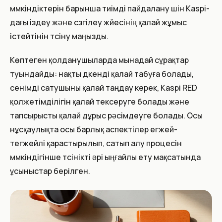
мүмкіндіктерін барынша тиімді пайдалану үшін Kaspi-
дағы іздеу және сүзгілеу жүйесінің қалай жұмыс
істейтінін түсіну маңызды.
Көптеген қолданушыларда мынадай сұрақтар
туындайды: нақты дүкенді қалай табуға болады,
сенімді сатушыны қалай таңдау керек, Kaspi RED
қолжетімділігін қалай тексеруге болады және
тапсырысты қалай дұрыс рәсімдеуге болады. Осы
нұсқаулықта осы барлық аспектілер егжей-
тегжейлі қарастырылып, сатып алу процесін
мүмкіндігінше түсінікті әрі ыңғайлы ету мақсатында
ұсыныстар берілген.