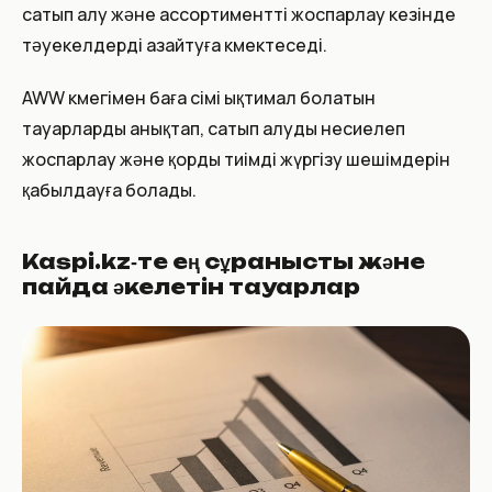
сатып алу және ассортиментті жоспарлау кезінде
тәуекелдерді азайтуға көмектеседі.
AWW көмегімен баға өсімі ықтимал болатын
тауарларды анықтап, сатып алуды несиелеп
жоспарлау және қорды тиімді жүргізу шешімдерін
қабылдауға болады.
Kaspi.kz‑те ең сұранысты және
пайда әкелетін тауарлар