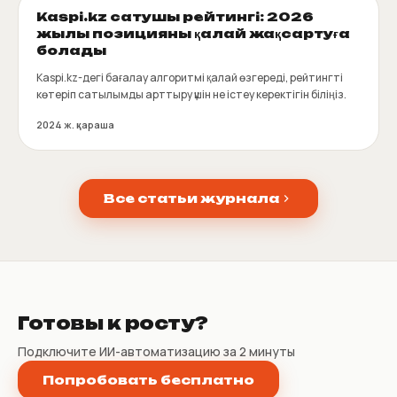
Kaspi.kz сатушы рейтингі: 2026
жылы позицияны қалай жақсартуға
болады
Kaspi.kz-дегі бағалау алгоритмі қалай өзгереді, рейтингті
көтеріп сатылымды арттыру үшін не істеу керектігін біліңіз.
2024 ж. қараша
Все статьи журнала
Готовы к росту?
Подключите ИИ-автоматизацию за 2 минуты
Попробовать бесплатно