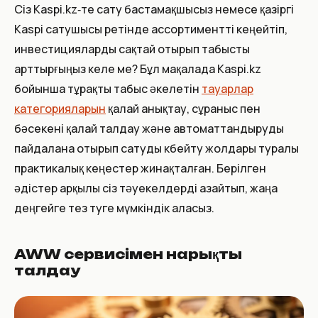
Сіз Kaspi.kz‑те сату бастамақшысыз немесе қазіргі
Kaspi сатушысы ретінде ассортиментті кеңейтіп,
инвестицияларды сақтай отырып табысты
арттырғыңыз келе ме? Бұл мақалада Kaspi.kz
бойынша тұрақты табыс әкелетін
тауарлар
категорияларын
қалай анықтау, сұраныс пен
бәсекені қалай талдау және автоматтандыруды
пайдалана отырып сатуды көбейту жолдары туралы
практикалық кеңестер жинақталған. Берілген
әдістер арқылы сіз тәуекелдерді азайтып, жаңа
деңгейге тез өтуге мүмкіндік аласыз.
AWW сервисімен нарықты
талдау