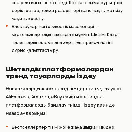
пен рейтингке әсер етеді. Шешім: сенімді курьерлік
серіктестер, қойма резервтері және нақты жеткізу
уақыты көрсету.
Блоктаулар мен сәйкестік мәселелері —
карточкалар уақытша өшірілуі мүмкін. Шешім: Kaspi
талаптарын алдын ала зерттеп, прайс‑листіні
дұрыс қалыптастыру.
Шетелдік платформалардан
тренд тауарларды іздеу
Новинкаларды және тренд өнімдерді анықтау үшін
AliExpress, Amazon, eBay сияқты шетелдік
платформаларды бақылау тиімді. Іздеу кезінде
назар аударыңыз:
Бестселлерлер тізімі және жаңа шыққан өнімдер;