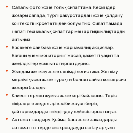
Сапалы фото және толық сипаттама. Кескіндер
жоғары сапада, түрлі ракурстардан және қолдану
контекстін көрсететіндей болуы тиіс. Сипаттамада
негізгі техникалық сипаттар мен артықшылықтарды
айтыңыз.
Бәсекеге сай баға және жарнамалық акциялар.
Бағаны үнемі мониторинг жасап, қажетті уақытта
жеңілдіктер ұсынып отырған дұрыс.
Жылдам жеткізу және сенімді логистика. Жеткізу
мерзімі қысқа және тұрақты болған сайын конверсия
жоғары болады.
Клиенттермен жұмыс және кері байланыс. Теріс
пікірлерге жедел әрі кәсіби жауап беріп,
қайтарымдарды тиімді өңдеу жүйесін орнатыңыз.
Автоматтандыру. Қойма, баға және заказдарды
автоматты түрде синхрондауды енгізу арқылы