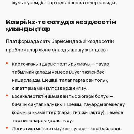
жұмыс үнемділігі артады және қателер азаяды.
Kaspi.kz‑те сатуда кездесетін
қиындықтар
Платформада сату барысында жиі кездесетін
проблемалар және оларды шешу жолдары:
Карточканың дұрыс толтырылмауы — тауар
табылмай қалады немесе Buyer тәжірибесі
нашарлайды. Шешімі: талаптарға сай толық
сипаттама мен кілтсөздерді енгізу.
Бәсекелестіктің шамадан тыс жоғары болуы —
бағаны сақтап қалу қиын. Шешім: тауарды өзгешелеу,
қосымша қызметтер (гарантия, жинақтау), немесе
тар нишаларды қарастыру.
Логистика мен жеткізу кешігулері — кері байланыс