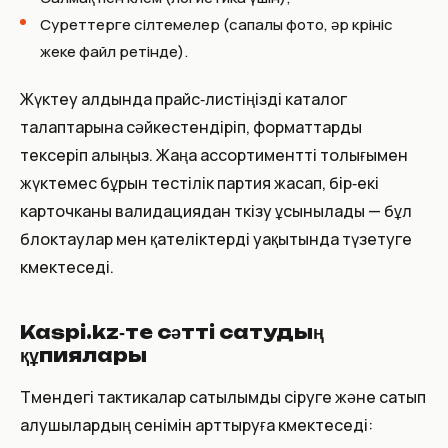
Суреттерге сілтемелер (сапалы фото, әр көрініс
жеке файл ретінде).
Жүктеу алдында прайс‑листіңізді каталог
талаптарына сәйкестендіріп, форматтарды
тексеріп алыңыз. Жаңа ассортиментті толығымен
жүктемес бұрын тестілік партия жасап, бір‑екі
карточканы валидациядан өткізу ұсынылады — бұл
блоктаулар мен қателіктерді уақытында түзетуге
көмектеседі.
Kaspi.kz‑те сәтті сатудың
құпиялары
Төмендегі тактикалар сатылымды өсіруге және сатып
алушылардың сенімін арттыруға көмектеседі: