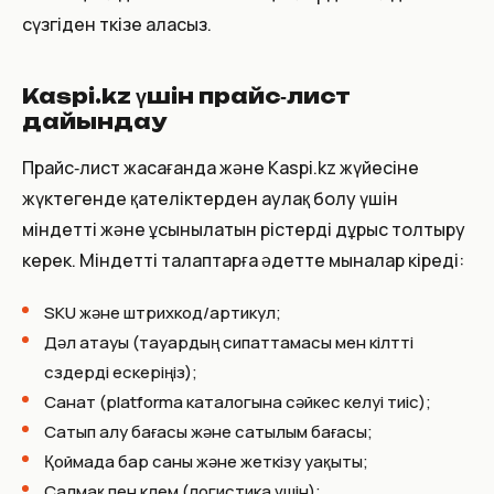
сүзгіден өткізе аласыз.
Kaspi.kz үшін прайс‑лист
дайындау
Прайс‑лист жасағанда және Kaspi.kz жүйесіне
жүктегенде қателіктерден аулақ болу үшін
міндетті және ұсынылатын өрістерді дұрыс толтыру
керек. Міндетті талаптарға әдетте мыналар кіреді:
SKU және штрихкод/артикул;
Дәл атауы (тауардың сипаттамасы мен кілтті
сөздерді ескеріңіз);
Санат (platforma каталогына сәйкес келуі тиіс);
Сатып алу бағасы және сатылым бағасы;
Қоймада бар саны және жеткізу уақыты;
Салмақ пен көлем (логистика үшін);