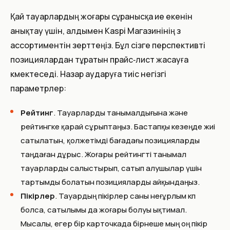
Қай тауарлардың жоғары сұранысқа ие екенін
анықтау үшін, алдымен Kaspi Магазинінің өз
ассортиментін зерттеңіз. Бұл сізге перспективті
позициялардан тұратын прайс‑лист жасауға
көмектеседі. Назар аударуға тиіс негізгі
параметрлер:
Рейтинг
. Тауарларды танымалдығына және
рейтингке қарай сұрыптаңыз. Бастапқы кезеңде жиі
сатылатын, қолжетімді бағадағы позицияларды
таңдаған дұрыс. Жоғары рейтингті танымал
тауарларды салыстырып, сатып алушылар үшін
тартымды болатын позицияларды айқындаңыз.
Пікірлер
. Тауардың пікірлер саны неғұрлым көп
болса, сатылымы да жоғары болуы ықтимал.
Мысалы, егер бір карточкада бірнеше мың оң пікір