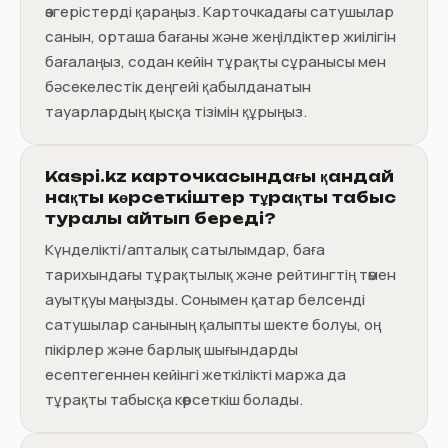
өзгерістерді қараңыз. Карточкадағы сатушылар
санын, орташа бағаны және жеңілдіктер жиілігін
бағалаңыз, содан кейін тұрақты сұранысы мен
бәсекелестік деңгейі қабылданатын
тауарлардың қысқа тізімін құрыңыз.
Kaspi.kz карточкасындағы қандай
нақты көрсеткіштер тұрақты табыс
туралы айтып береді?
Күнделікті/апталық сатылымдар, баға
тарихындағы тұрақтылық және рейтингтің төмен
ауытқуы маңызды. Сонымен қатар белсенді
сатушылар санының қалыпты шекте болуы, оң
пікірлер және барлық шығындарды
есептегеннен кейінгі жеткілікті маржа да
тұрақты табысқа көрсеткіш болады.