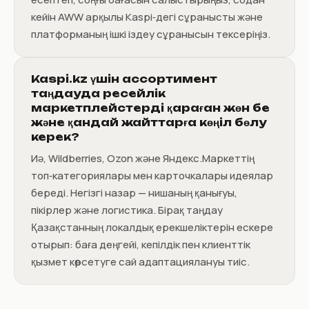
кейін AWW арқылы Kaspi‑дегі сұранысты және
платформаның ішкі іздеу сұранысын тексеріңіз.
Kaspi.kz үшін ассортимент
таңдауда ресейлік
маркетплейстерді қараған жөн бе
және қандай жайттарға көңіл бөлу
керек?
Иә, Wildberries, Ozon және Яндекс.Маркеттің
топ‑категориялары мен карточкалары идеялар
береді. Негізгі назар — нишаның қанығуы,
пікірлер және логистика. Бірақ таңдау
Қазақстанның локалдық ерекшеліктерін ескере
отырып: баға деңгейі, кепілдік пен клиенттік
қызмет көрсетуге сай адаптациялануы тиіс.