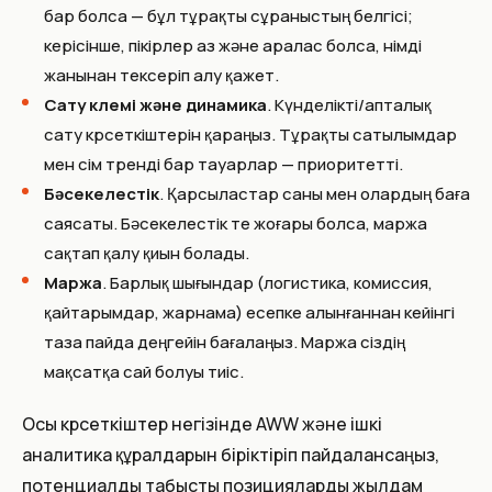
бар болса — бұл тұрақты сұраныстың белгісі;
керісінше, пікірлер аз және аралас болса, өнімді
жанынан тексеріп алу қажет.
Сату көлемі және динамика
. Күнделікті/апталық
сату көрсеткіштерін қараңыз. Тұрақты сатылымдар
мен өсім тренді бар тауарлар — приоритетті.
Бәсекелестік
. Қарсыластар саны мен олардың баға
саясаты. Бәсекелестік өте жоғары болса, маржа
сақтап қалу қиын болады.
Маржа
. Барлық шығындар (логистика, комиссия,
қайтарымдар, жарнама) есепке алынғаннан кейінгі
таза пайда деңгейін бағалаңыз. Маржа сіздің
мақсатқа сай болуы тиіс.
Осы көрсеткіштер негізінде AWW және ішкі
аналитика құралдарын біріктіріп пайдалансаңыз,
потенциалды табысты позицияларды жылдам