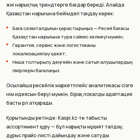
жиі нарықтық трендтерге бағдар береді. Алайда
Қазақстан нарығына бейімдеп таңдау керек:
Баға сезімталдығын қарастырыңыз — Ресей бағасы
Қазақстан нарығына тура сәйкес келмеуі мүмкін;
Гарантия, сервис және логистиканы
локализациялау қажет;
Ниша толтырылу деңгейін және сатып алушылардың
пікірлерін бағалаңыз.
Осылайша ресейлік маркетплейс аналитикасы сізге
өнім идеясын беруі мүмкін, бірақ локалды адаптация
басты рөл атқарады.
Қорытынды ретінде: Kaspi.kz‑те табысты
ассортимент құру — бұл нарықты мұқият талдау,
дұрыс прайс‑листі дайындау және сатуды