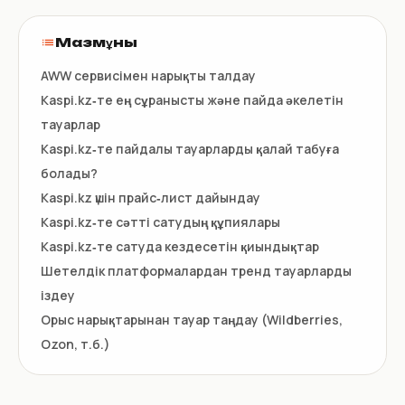
Мазмұны
AWW сервисімен нарықты талдау
Kaspi.kz‑те ең сұранысты және пайда әкелетін
тауарлар
Kaspi.kz‑те пайдалы тауарларды қалай табуға
болады?
Kaspi.kz үшін прайс‑лист дайындау
Kaspi.kz‑те сәтті сатудың құпиялары
Kaspi.kz‑те сатуда кездесетін қиындықтар
Шетелдік платформалардан тренд тауарларды
іздеу
Орыс нарықтарынан тауар таңдау (Wildberries,
Ozon, т.б.)