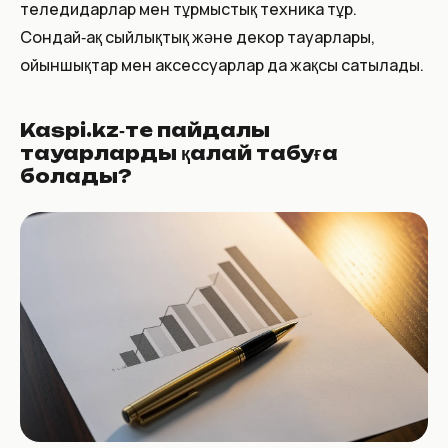
теледидарлар мен тұрмыстық техника тұр.
Сондай‑ақ сыйлықтық және декор тауарлары,
ойыншықтар мен аксессуарлар да жақсы сатылады.
Kaspi.kz‑те пайдалы
тауарларды қалай табуға
болады?