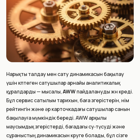
Нарықты талдау мен сату динамикасын бақылау
үшін көптеген сатушылар арнайы аналитикалық
құралдарды — мысалы,
AWW
пайдалануды жөн көреді.
Бұл сервис сатылым тарихын, баға өзгерістерін, өнім
рейтингін және әр карточкадағы сатушылар санын
бақылауға мүмкіндік береді. AWW арқылы
маусымдық өзгерістерді, бағадағы өсу‑түсуді және
сұраныстың динамикасын көруге болады, бұл сізге