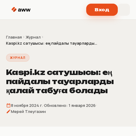
Перейти к содержимому
Вход
Главная
Журнал
Kaspi.kz сатушысы: ең пайдалы тауарларды...
ЖУРНАЛ
Kaspi.kz сатушысы: ең
пайдалы тауарларды
қалай табуға болады
8 ноября 2024 г.
Обновлено:
1 января 2026
Мерей Тлеугазин