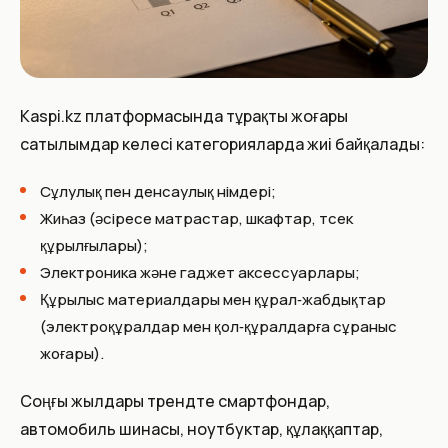
Kaspi.kz платформасында тұрақты жоғары
сатылымдар келесі категорияларда жиі байқалады:
Сұлулық пен денсаулық өнімдері;
Жиһаз (әсіресе матрастар, шкафтар, төсек
құрылғылары);
Электроника және гаджет аксессуарлары;
Құрылыс материалдары мен құрал‑жабдықтар
(электроқұралдар мен қол‑құралдарға сұраныс
жоғары).
Соңғы жылдары трендте смартфондар,
автомобиль шинасы, ноутбуктар, құлаққаптар,