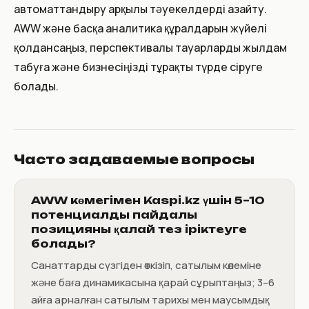
автоматтандыру арқылы тәуекелдерді азайту.
AWW және басқа аналитика құралдарын жүйелі
қолдансаңыз, перспективалы тауарларды жылдам
табуға және бизнесіңізді тұрақты түрде өсіруге
болады.
Часто задаваемые вопросы
AWW көмегімен Kaspi.kz үшін 5–10
потенциалды пайдалы
позицияны қалай тез іріктеуге
болады?
Санаттарды сүзгіден өткізіп, сатылым көлеміне
және баға динамикасына қарай сұрыптаңыз; 3–6
айға арналған сатылым тарихы мен маусымдық