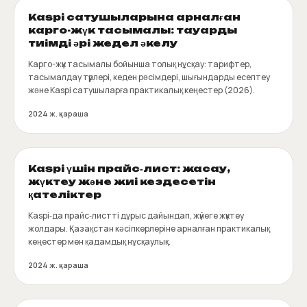
Kaspi сатушыларына арналған
карго-жүк тасымалы: тауарды
тиімді әрі жедел әкелу
Карго-жүк тасымалы бойынша толық нұсқау: тарифтер,
тасымалдау түрлері, кеден рәсімдері, шығындарды есептеу
және Kaspi сатушыларға практикалық кеңестер (2026).
2024 ж. қараша
Kaspi үшін прайс‑лист: жасау,
жүктеу және жиі кездесетін
қателіктер
Kaspi‑да прайс‑листті дұрыс дайындап, жүйеге жүктеу
жолдары. Қазақстан кәсіпкерлеріне арналған практикалық
кеңестер мен қадамдық нұсқаулық.
2024 ж. қараша