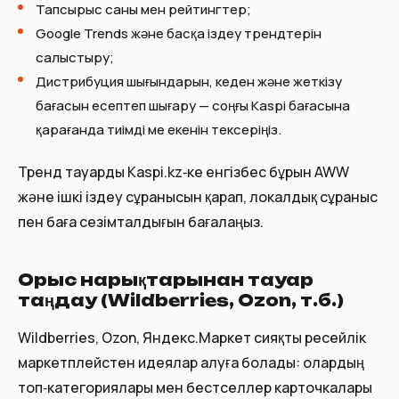
Тапсырыс саны мен рейтингтер;
Google Trends және басқа іздеу трендтерін
салыстыру;
Дистрибуция шығындарын, кеден және жеткізу
бағасын есептеп шығару — соңғы Kaspi бағасына
қарағанда тиімді ме екенін тексеріңіз.
Тренд тауарды Kaspi.kz‑ке енгізбес бұрын AWW
және ішкі іздеу сұранысын қарап, локалдық сұраныс
пен баға сезімталдығын бағалаңыз.
Орыс нарықтарынан тауар
таңдау (Wildberries, Ozon, т.б.)
Wildberries, Ozon, Яндекс.Маркет сияқты ресейлік
маркетплейстен идеялар алуға болады: олардың
топ‑категориялары мен бестселлер карточкалары