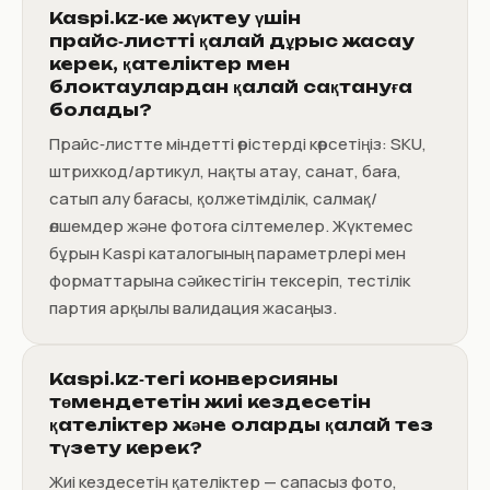
Kaspi.kz‑ке жүктеу үшін
прайс‑листті қалай дұрыс жасау
керек, қателіктер мен
блоктаулардан қалай сақтануға
болады?
Прайс‑листте міндетті өрістерді көрсетіңіз: SKU,
штрихкод/артикул, нақты атау, санат, баға,
сатып алу бағасы, қолжетімділік, салмақ/
өлшемдер және фотоға сілтемелер. Жүктемес
бұрын Kaspi каталогының параметрлері мен
форматтарына сәйкестігін тексеріп, тестілік
партия арқылы валидация жасаңыз.
Kaspi.kz‑тегі конверсияны
төмендететін жиі кездесетін
қателіктер және оларды қалай тез
түзету керек?
Жиі кездесетін қателіктер — сапасыз фото,