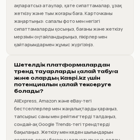
ақпаратсыз атаулар, қате сипаттамалар, ұзақ
жеткізу және тым жоғары баға. Карточканы
жаңартыңыз: сапалы фото мен негізгі
сипаттамаларды қосыңыз, бағаны және жеткізу
мерзімін оңтайландырыңыз, пікірлер мен
қайтарымдармен жұмыс жүргізіңіз.
Шетелдік платформалардан
тренд тауарларды қалай табуға
және олардың Kaspi.kz үшін
потенциалын қалай тексеруге
болады?
AliExpress, Amazon және eBay‑тегі
бестселлерлер мен жаңалықтарды қараңыз,
тапсырыс саны мен рейтингтерді талдаңыз,
сондай‑ақ Google Trends‑тегі трендтерді
бақылаңыз. Жеткізу мен кеден шығындарын
есептеп, соңғы бағасын салыстырыңыз, содан