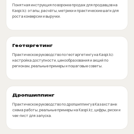
Понятная инструкция по воронке продаж для продавцов на
Kaspi.kz: этапы, расчёты, метрики и практические шаги для
роста конверсии и выручки.
Геотаргетинг
Практическое руководство по геотаргетингу на Kaspi.kz:
настройка доступности, ценообразования и акций по
регионам, реальные примеры и пошаговые советы.
Дропшиппинг
Практическое руководство по дропшиппингу в Казахстане:
схема работы, реальные примеры на Kaspi.kz, цифры, риски и
чек-лист для запуска.