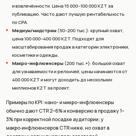
и вовлечённости. Цена 15 000–100 000 KZT за
публикацию. Часто дают лучшую рентабельность
по CPA.
Медиум/мидстрим
(50–200 тыс.): крупный охват,
цена 100 000–400 000 KZT. Подходят для
масштабирования продаж в категории электроники,
косметики и одежды.
Макро-инфлюенсеры
(200 тыс.+): большой охват
для узнаваемости и релончей; цены начинаются от
400 000 KZT и могут доходить до нескольких
миллионов KZT за проект.
Примеры по KPI: нано- и микро-инфлюенсеры
обычно дают CTR 2–6% и конверсию в продажу 1–
3% при корректной посадке аудитории; у
макро‑инфлюенсеров CTR ниже, но охват в