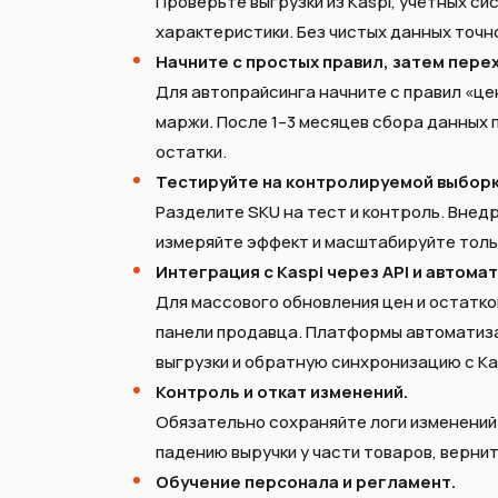
Проверьте выгрузки из Kaspi, учётных сис
характеристики. Без чистых данных точн
Начните с простых правил, затем пере
Для автопрайсинга начните с правил «це
маржи. После 1–3 месяцев сбора данных 
остатки.
Тестируйте на контролируемой выборк
Разделите SKU на тест и контроль. Внед
измеряйте эффект и масштабируйте толь
Интеграция с Kaspi через API и автома
Для массового обновления цен и остатко
панели продавца. Платформы автоматиза
выгрузки и обратную синхронизацию с Kas
Контроль и откат изменений.
Обязательно сохраняйте логи изменений 
падению выручки у части товаров, верни
Обучение персонала и регламент.