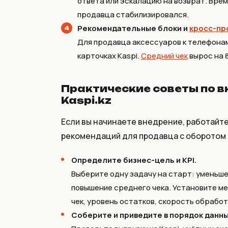
ответа или эскалацию на возврат. Врем
продавца стабилизировался.
Рекомендательные блоки и
кросс-пр
Для продавца аксессуаров к телефона
карточках Kaspi.
Средний чек
вырос на 
Практические советы по 
Kaspi.kz
Если вы начинаете внедрение, работайте
рекомендаций для продавца с оборотом от
Определите бизнес-цель и KPI.
Выберите одну задачу на старт: уменьше
повышение среднего чека. Установите ме
чек, уровень остатков, скорость обработ
Соберите и приведите в порядок данны