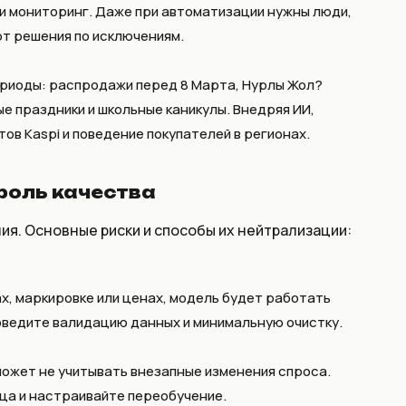
 и мониторинг. Даже при автоматизации нужны люди,
т решения по исключениям.
ериоды: распродажи перед 8 Марта, Нурлы Жол?
е праздники и школьные каникулы. Внедряя ИИ,
ов Kaspi и поведение покупателей в регионах.
троль качества
ния. Основные риски и способы их нейтрализации:
ах, маркировке или ценах, модель будет работать
ведите валидацию данных и минимальную очистку.
может не учитывать внезапные изменения спроса.
ца и настраивайте переобучение.