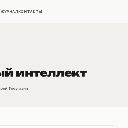
Я
ЖУРНАЛ
КОНТАКТЫ
ый интеллект
рей Тлеугазин