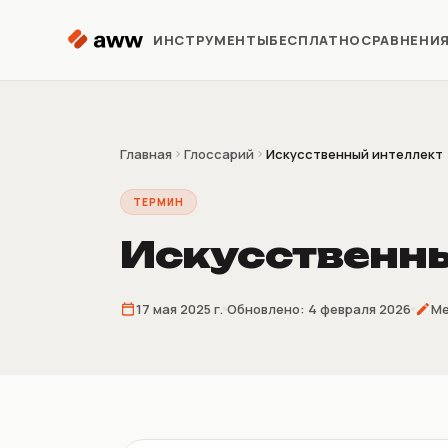
Перейти к содержимому
ИНСТРУМЕНТЫ
БЕСПЛАТНО
СРАВНЕНИ
Репрайсер
Автоматизация цен Kaspi
Главная
Глоссарий
Искусственный интеллект
ТЕРМИН
Аналитика
Предиктивная аналитика
Искусственн
Предзаказ
17 мая 2025 г.
Обновлено:
4 февраля 2026
Ме
Продажи до поставки
товара
Склеиватель
накладных
4/9/16 накладных на лист A4