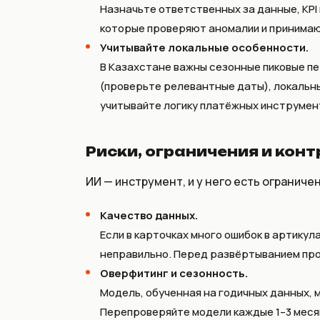
Назначьте ответственных за данные, KPI
которые проверяют аномалии и принимаю
Учитывайте локальные особенности.
В Казахстане важны сезонные пиковые п
(проверьте релевантные даты), локальны
учитывайте логику платёжных инструмент
Риски, ограничения и кон
ИИ — инструмент, и у него есть ограниче
Качество данных.
Если в карточках много ошибок в артикул
неправильно. Перед развёртыванием про
Оверфитинг и сезонность.
Модель, обученная на годичных данных, 
Перепроверяйте модели каждые 1–3 меся