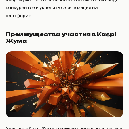
конкурентов и укрепить свои позиции на
платформе.
Преимущества участия в Kaspi
Жума
Участие в Kaspi Жума открывает перед продавцами