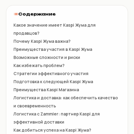
Содержание
Какое значение имеет Kaspi Жума для
продавцов?
Почему Kaspi Жума важна?
Преимущества участия в Kaspi Жума
Возможные сложности и риски
Как избежать проблем?
Стратегии эффективного участия
Подготовка к следующей Kaspi Жума
Преимущества Kaspi Магазина
Логистика и доставка: как обеспечить качество
и своевременность
Логистика с Zammler: партнер Kaspi для
эффективной доставки
Как добиться успеха на Kaspi Жума?