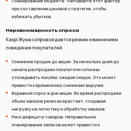
Планирование бюджета: Учитывайте этот фактор
при составлении ценовой стратегии, чтобы
избежать убытков.
Неравномерность спроса
Kaspi Жума сопровождается резким изменением
поведения покупателей.
Снижение продаж до акции: За несколько дней до
начала распродажи покупатели склонны
откладывать покупки, ожидая скидок. Это может
привести к временному снижению выручки.
Взрывной спрос в дни акции: Во время распродажи
объем заказов резко возрастает, создавая
нагрузку на логистику и обработку заказов.
Риск дефицита товаров: Неправильное
планирование запасов может привести к