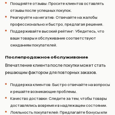
Поощряйте отзывы: Просите клиентов оставлять
отзывы после успешных покупок.
Реагируйте на негатив: Отвечайте на жалобы
профессионально и быстро, предлагая решения.
Поддерживайте высокий рейтинг: Убедитесь, что
ваши товары и обслуживание соответствуют
ожиданиям покупателей.
Послепродажное обслуживание
Впечатление клиента после покупки может стать
решающим фактором для повторных заказов.
Поддержка клиентов: Быстро отвечайте на вопросы
и решайте возникающие проблемы.
Качество доставки: Следите за тем, чтобы товары
доставлялись вовремя и в надлежащем состоянии.
Лояльность покупателей: Предлагайте бонусы или