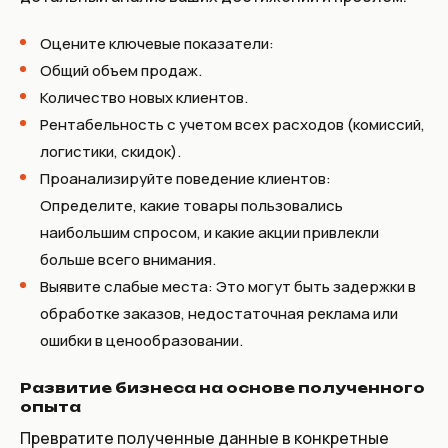
Оцените ключевые показатели:
Общий объем продаж.
Количество новых клиентов.
Рентабельность с учетом всех расходов (комиссий,
логистики, скидок).
Проанализируйте поведение клиентов:
Определите, какие товары пользовались
наибольшим спросом, и какие акции привлекли
больше всего внимания.
Выявите слабые места: Это могут быть задержки в
обработке заказов, недостаточная реклама или
ошибки в ценообразовании.
Развитие бизнеса на основе полученного
опыта
Превратите полученные данные в конкретные