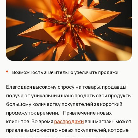
Возможность значительно увеличить продажи.
Благодаря высокому спросу на товары, продавцы
получают уникальный шанс продать свои продукты
большому количеству покупателей за короткий
промежуток времени. - Привлечение новых
клиентов. Во время
распродажи
ваш магазин может
привлечь множество новых покупателей, которые