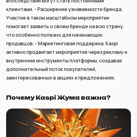
впоследствии могут стать постоянными
клиентами. - Расширение узнаваемости бренда.
Участие в таком масштабном мероприятии
помогает заявить о своем бренде на всю страну,
что особенно полезно для начинающих
продавцов. - Маркетинговая поддержка. Kaspi
активно продвигает мероприятие через рекламу и
внутренние инструменты платформы, создавая
дополнительный поток покупателей,
заинтересованных в акциях и предложениях.
Почему Kaspi Жума важна?