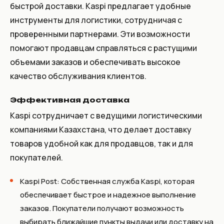
быстрой доставки. Kaspi предлагает удобные
инструменты для логистики, сотрудничая с
проверенными партнерами. Эти возможности
помогают продавцам справляться с растущими
объемами заказов и обеспечивать высокое
качество обслуживания клиентов.
Эффективная доставка
Kaspi сотрудничает с ведущими логистическими
компаниями Казахстана, что делает доставку
товаров удобной как для продавцов, так и для
покупателей.
Kaspi Post: Собственная служба Kaspi, которая
обеспечивает быстрое и надежное выполнение
заказов. Покупатели получают возможность
выбирать ближайшие пункты выдачи или доставку на