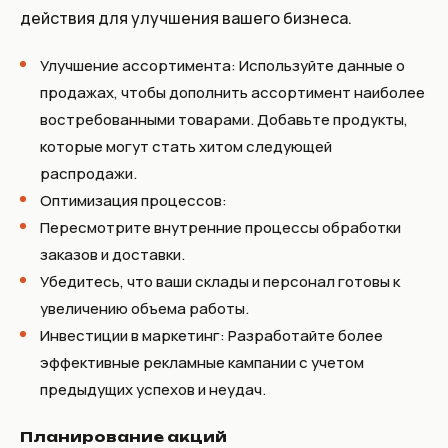
действия для улучшения вашего бизнеса.
Улучшение ассортимента: Используйте данные о
продажах, чтобы дополнить ассортимент наиболее
востребованными товарами. Добавьте продукты,
которые могут стать хитом следующей
распродажи.
Оптимизация процессов:
Пересмотрите внутренние процессы обработки
заказов и доставки.
Убедитесь, что ваши склады и персонал готовы к
увеличению объема работы.
Инвестиции в маркетинг: Разработайте более
эффективные рекламные кампании с учетом
предыдущих успехов и неудач.
Планирование акций