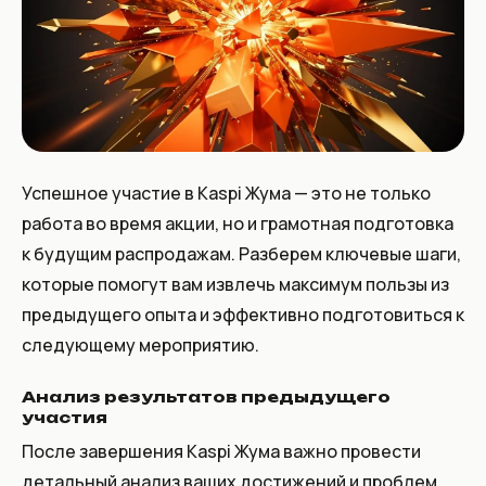
Успешное участие в Kaspi Жума — это не только
работа во время акции, но и грамотная подготовка
к будущим распродажам. Разберем ключевые шаги,
которые помогут вам извлечь максимум пользы из
предыдущего опыта и эффективно подготовиться к
следующему мероприятию.
Анализ результатов предыдущего
участия
После завершения Kaspi Жума важно провести
детальный анализ ваших достижений и проблем.