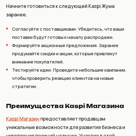
Начните готовиться к следующей Kaspi Жума
заранее.
Согласуйте с поставщиками: Убедитесь, что ваши
поставки будут готовы к началу распродажи.
Формируйте акционные предложения: Заранее
продумайте скидки и акции, которые привлекут
внимание покупателей.
Тестируйте идеи: Проведите небольшие кампании,
чтобы проверить реакцию клиентов на новые
стратегии.
Преимущества Kaspi Магазина
Kaspi Магазин
предоставляет продавцам
уникальные возможности для развития бизнеса и
укрепления позиций на рынке. Участие в этой