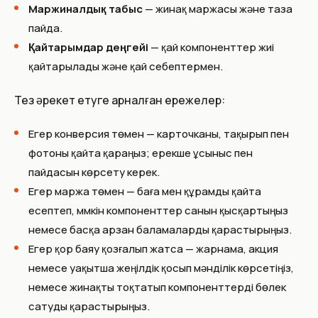
Маржиналдық табыс
— жинақ маржасы және таза
пайда.
Қайтарымдар деңгейі
— қай компоненттер жиі
қайтарылады және қай себептермен.
Тез әрекет етуге арналған ережелер:
Егер конверсия төмен — карточканы, тақырып пен
фотоны қайта қараңыз; ерекше ұсыныс пен
пайдасын көрсету керек.
Егер маржа төмен — баға мен құрамды қайта
есептеп, мүмкін компоненттер санын қысқартыңыз
немесе басқа арзан баламаларды қарастырыңыз.
Егер қор баяу қозғалып жатса — жарнама, акция
немесе уақытша жеңілдік қосып мәнділік көрсетіңіз,
немесе жинақты тоқтатып компоненттерді бөлек
сатуды қарастырыңыз.