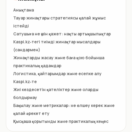
Анықтама
Тауар жинақтары стратегиясы қалай жұмыс
істейді
Сатушыға не үшін қажет: нақты артықшылықтар
Kaspi.kz‑тегі тиімді жинақтар мысалдары
(сандармен)
Жинақтарды жасау және баға қою бойынша
практикалық қадамдар
Логистика, қайтарымдар және есепке алу
Kaspi.kz‑те
Жиі кездесетін қателіктер және оларды
болдырмау
Бақылау және метрикалар: не өлшеу керек және
қалай әрекет ету
Қысқаша қорытынды және практикалық кеңес