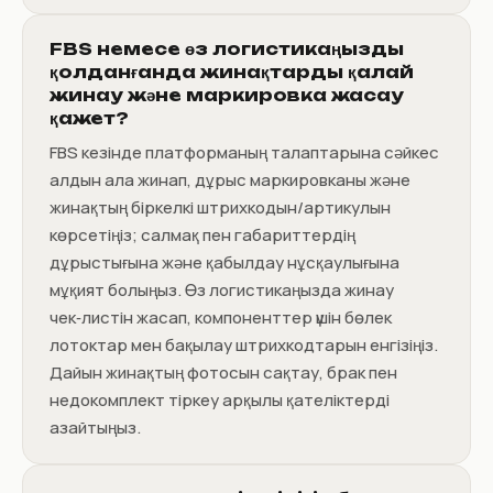
FBS немесе өз логистикаңызды
қолданғанда жинақтарды қалай
жинау және маркировка жасау
қажет?
FBS кезінде платформаның талаптарына сәйкес
алдын ала жинап, дұрыс маркировканы және
жинақтың біркелкі штрихкодын/артикулын
көрсетіңіз; салмақ пен габариттердің
дұрыстығына және қабылдау нұсқаулығына
мұқият болыңыз. Өз логистикаңызда жинау
чек‑листін жасап, компоненттер үшін бөлек
лотоктар мен бақылау штрихкодтарын енгізіңіз.
Дайын жинақтың фотосын сақтау, брак пен
недокомплект тіркеу арқылы қателіктерді
азайтыңыз.