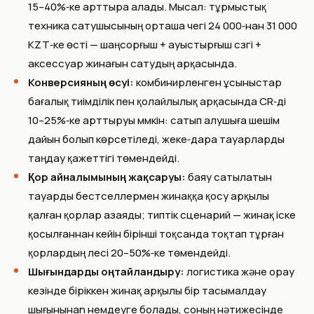
15–40%‑ке арттыра алады. Мысал: тұрмыстық
техника сатушысының орташа чегі 24 000‑нан 31 000
KZT‑ке өсті — шаңсорғыш + ауыстырғыш сүзгі +
аксессуар жинағын сатудың арқасында.
Конверсияның өсуі:
комбинирленген ұсыныстар
бағалық тиімділік пен қолайлылық арқасында CR‑ді
10–25%‑ке арттыруы мүмкін: сатып алушыға шешім
дайын болып көрсетіледі, жеке‑дара тауарларды
таңдау қажеттігі төмендейді.
Қор айналымының жақсаруы:
баяу сатылатын
тауарды бестселлермен жинаққа қосу арқылы
қалған қорлар азаяды; типтік сценарий — жинақ іске
қосылғаннан кейін бірінші тоқсанда тоқтап тұрған
қорлардың үлесі 20–50%‑ке төмендейді.
Шығындарды оңтайландыру:
логистика және орау
кезінде біріккен жинақ арқылы бір тасымалдау
шығынынan үнемдеуге болады, соның нәтижесінде