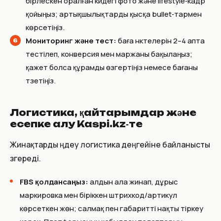
бірлескен оралған күйдегі фото және lifestyle‑кадр
қойыңыз; артықшылықтарды қысқа bullet‑тармен
көрсетіңіз.
Мониторинг және тест:
баға нүктелерін 2–4 апта
тестілеп, конверсия мен маржаны бақылаңыз;
қажет болса құрамды өзгертіңіз немесе бағаны
түзетіңіз.
Логистика, қайтарымдар және
есепке алу Kaspi.kz‑те
Жинақтарды өңдеу логистика деңгейіне байланысты
өзгереді.
FBS қолдансаңыз:
алдын ала жинап, дұрыс
маркировка мен біріккен штрихкод/артикул
көрсеткен жөн; салмақ пен габаритті нақты тіркеу