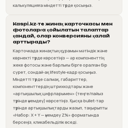
калькуляцияға міндетті түрде қосыңыз.
Kaspi.kz‑те жинақ карточкасы мен
фотоларға қойылатын талаптар
қандай, олар конверсияны қалай
арттырады?
Карточкада жинақтың құрамын мәтіндік және
көрнекті түрде көрсетіңіз — әр компоненттің
жеке фотосы және барлығы бірге оралған бір
сурет, сондай‑ақ lifestyle‑кадр қосыңыз.
Міндетті түрде салмақ, габариттер,
компоненттердің штрихкодтары және
«артықшылық цифрларымен» (теңге/пайыз
түрінде үнемдеу) көрсетіңіз. Қысқа bullet‑тар
түрінде артықшылықтарды жазып, тақырыпты
«Набор: X + Y — үнемдеу Z%» форматында
берсеңіз, кликабельділік өседі.