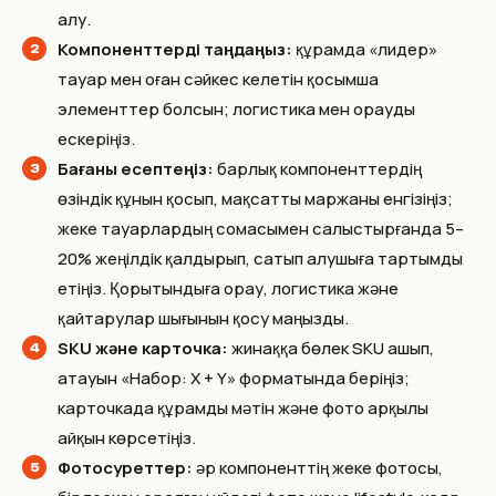
алу.
Компоненттерді таңдаңыз:
құрамда «лидер»
тауар мен оған сәйкес келетін қосымша
элементтер болсын; логистика мен орауды
ескеріңіз.
Бағаны есептеңіз:
барлық компоненттердің
өзіндік құнын қосып, мақсатты маржаны енгізіңіз;
жеке тауарлардың сомасымен салыстырғанда 5–
20% жеңілдік қалдырып, сатып алушыға тартымды
етіңіз. Қорытындыға орау, логистика және
қайтарулар шығынын қосу маңызды.
SKU және карточка:
жинаққа бөлек SKU ашып,
атауын «Набор: X + Y» форматында беріңіз;
карточкада құрамды мәтін және фото арқылы
айқын көрсетіңіз.
Фотосуреттер:
әр компоненттің жеке фотосы,