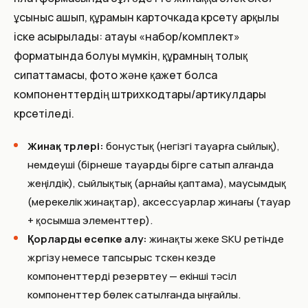
ұсыныс ашып, құрамын карточкада көрсету арқылы
іске асырылады: атауы «набор/комплект»
форматында болуы мүмкін, құрамның толық
сипаттамасы, фото және қажет болса
компоненттердің штрихкодтары/артикулдары
көрсетіледі.
Жинақ түрлері:
бонустық (негізгі тауарға сыйлық),
үнемдеуші (бірнеше тауарды бірге сатып алғанда
жеңілдік), сыйлықтық (арнайы қаптама), маусымдық
(мерекелік жинақтар), аксессуарлар жинағы (тауар
+ қосымша элементтер).
Қорларды есепке алу:
жинақты жеке SKU ретінде
жүргізу немесе тапсырыс түскен кезде
компоненттерді резервтеу — екінші тәсіл
компоненттер бөлек сатылғанда ыңғайлы.