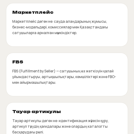
Маркетплейс
Маркетплейс деген не: сауда алаңдарының жұмысы,
бизнес‑модельдері, комиссиялар мен Қазақстандағы
сатушыларға арналған мүмкіндіктер.
FBS
FBS (Fulfillment by Seller) — сатушының өз жеткізуін қалай
ұйымдастыруы, артықшылықтары, кемшіліктері және FBO-
мен айырмашылықтары.
Тауар артикулы
Тауар артикулы деген не: идентификация жүйесін құру,
артикул түзудің қағидалары және олардың каталогты
басқарудағы рөлі.