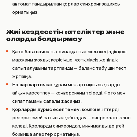
автоматтандырылған қорлар синхронизациясы
орнатыңыз.
Жиі кездесетін қателіктер және
оларды болдырмау
Қате баға саясаты:
жинаққа тым үлкен жеңілдік қою
маржаны жояды; керісінше, жеткіліксіз жеңілдік
сатып алушыны тартпайды — баланс табу үшін тест
жүргізіңіз.
Нашар карточка:
құрам мен артықшылықтарды
айқын көрсетпеу — конверсияны түсіреді. Фото мен
сипаттаманы сапалы жасаңыз.
Қорларды дұрыс есептемеу:
компоненттерді
резервтемей сатылым қабылдау — оверселлге алып
келеді. Қорларды синхрондап, минималды деңгей
бойынша алертер орнатыңыз.