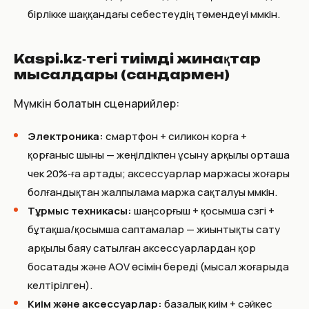
бірлікке шаққандағы себестеудің төмендеуі мүмкін.
Kaspi.kz‑тегі тиімді жинақтар
мысалдары (сандармен)
Мүмкін болатын сценарийлер:
Электроника:
смартфон + силикон корға +
қорғаныс шыны — жеңілдікпен ұсыну арқылы орташа
чек 20%‑ға артады; аксессуарлар маржасы жоғары
болғандықтан жалпылама маржа сақталуы мүмкін.
Тұрмыс техникасы:
шаңсорғыш + қосымша сүзгі +
бұтақша/қосымша саптамалар — жиынтықты сату
арқылы баяу сатылған аксессуарлардан қор
босатады және AOV өсімін береді (мысал жоғарыда
келтірілген).
Киім және аксессуарлар:
базалық киім + сәйкес