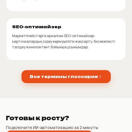
SEO-оптимайзер
Маркетплейстерге арналған SEO-оптимайзер:
карточкалардың іздеу көрінушілігін жақсарту, бәсекелесті
талдау және контент бойынша ұсынымдар.
Все термины глоссария
Готовы к росту?
Подключите ИИ-автоматизацию за 2 минуты