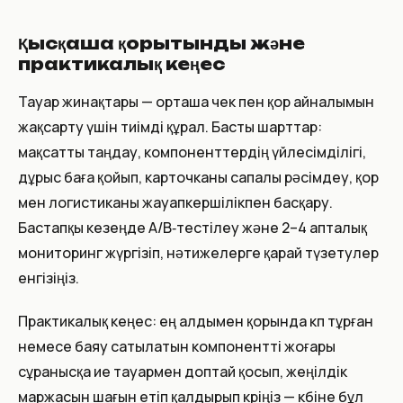
Қысқаша қорытынды және
практикалық кеңес
Тауар жинақтары — орташа чек пен қор айналымын
жақсарту үшін тиімді құрал. Басты шарттар:
мақсатты таңдау, компоненттердің үйлесімділігі,
дұрыс баға қойып, карточканы сапалы рәсімдеу, қор
мен логистиканы жауапкершілікпен басқару.
Бастапқы кезеңде A/B‑тестілеу және 2–4 апталық
мониторинг жүргізіп, нәтижелерге қарай түзетулер
енгізіңіз.
Практикалық кеңес: ең алдымен қорында көп тұрған
немесе баяу сатылатын компонентті жоғары
сұранысқа ие тауармен доптай қосып, жеңілдік
маржасын шағын етіп қалдырып көріңіз — көбіне бұл