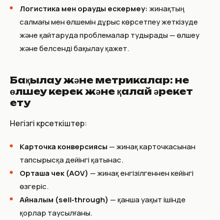
Логистика мен орауды ескермеу:
жинақтың
салмағы мен өлшемін дұрыс көрсетпеу жеткізуде
және қайтаруда проблемалар тудырады — өлшеу
және белсенді бақылау қажет.
Бақылау және метрикалар: не
өлшеу керек және қалай әрекет
ету
Негізгі көрсеткіштер:
Карточка конверсиясы
— жинақ карточкасынан
тапсырысқа дейінгі қатынас.
Орташа чек (AOV)
— жинақ енгізілгеннен кейінгі
өзгеріс.
Айналым (sell‑through)
— қанша уақыт ішінде
қорлар таусылғаны.