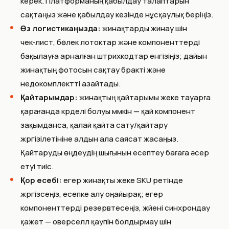
керек. Платформаның қабылдау талаптарын
сақтаңыз және қабылдау кезінде нұсқаулық беріңіз.
Өз логистикаңызда:
жинақтарды жинау үшін
чек‑лист, бөлек лотоктар және компоненттерді
бақылауға арналған штрихкодтар енгізіңіз; дайын
жинақтың фотосын сақтау бракті және
недокомплектті азайтады.
Қайтарымдар:
жинақтың қайтарымы жеке тауарға
қарағанда күрделі болуы мүмкін — қай компонент
зақымданса, қалай қайта сату/қайтару
жүргізілетініне алдын ала саясат жасаңыз.
Қайтаруды өңдеудің шығынын есептеу бағаға әсер
етуі тиіс.
Қор есебі:
егер жинақты жеке SKU ретінде
жүргізсеңіз, есепке алу оңайырақ; егер
компоненттерді резервтесеңіз, жүйені синхрондау
қажет — оверселл қаупін болдырмау үшін