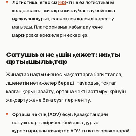
Логистика:
егер сіз
FBS
-ті не өз логистиканы
қолдансаңыз, жинақты жинау/қаптау бойынша
нұсқаулық құрып, салмақ пен көлемді көрсету
маңызды. Платформаның қабылдау және
маркировка ережелерін ескеріңіз.
Сатушыға не үшін қажет: нақты
артықшылықтар
Жинақтар нақты бизнес‑мақсаттарға бағытталса,
өлшенетін нәтижелер береді: тауардың тоқтап
қалған қорын азайту, орташа чекті арттыру, көрінуін
жақсарту және баға сүзгілерінен өту.
Орташа чектің (AOV) өсуі:
Қазақстандағы
сатушылар тәжірибесі бойынша дұрыс
құрастырылған жинақтар AOV‑ты категорияға қарай