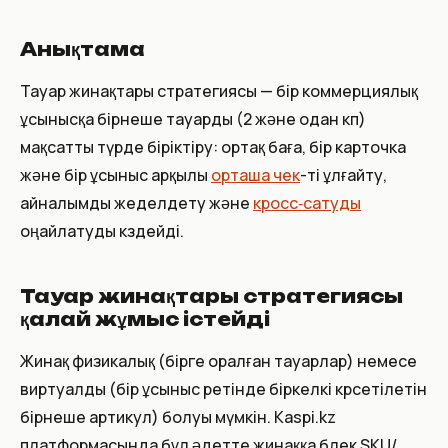
Анықтама
Тауар жинақтары стратегиясы — бір коммерциялық
ұсынысқа бірнеше тауарды (2 және одан көп)
мақсатты түрде біріктіру: ортақ баға, бір карточка
және бір ұсыныс арқылы
орташа чек
-ті ұлғайту,
айналымды жеделдету және
кросс‑сатуды
оңайлатуды көздейді.
Тауар жинақтары стратегиясы
қалай жұмыс істейді
Жинақ физикалық (бірге оралған тауарлар) немесе
виртуалды (бір ұсыныс ретінде біркелкі көрсетілетін
бірнеше артикул) болуы мүмкін. Kaspi.kz
платформасында бұл әдетте жинаққа бөлек SKU/