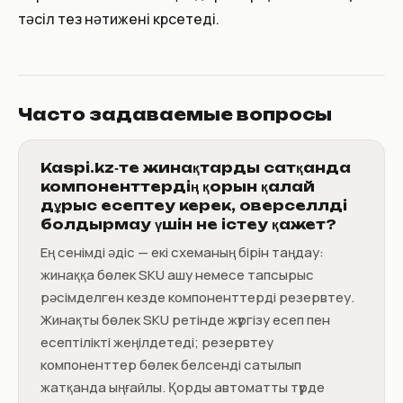
тәсіл тез нәтижені көрсетеді.
Часто задаваемые вопросы
Kaspi.kz‑те жинақтарды сатқанда
компоненттердің қорын қалай
дұрыс есептеу керек, оверселлді
болдырмау үшін не істеу қажет?
Ең сенімді әдіс — екі схеманың бірін таңдау:
жинаққа бөлек SKU ашу немесе тапсырыс
рәсімделген кезде компоненттерді резервтеу.
Жинақты бөлек SKU ретінде жүргізу есеп пен
есептілікті жеңілдетеді; резервтеу
компоненттер бөлек белсенді сатылып
жатқанда ыңғайлы. Қорды автоматты түрде