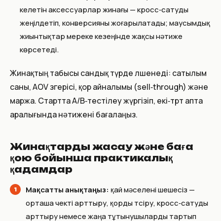
келетін аксессуарлар жинағы — кросс‑сатуды
жеңілдетіп, конверсияны жоғарылатады; маусымдық
жиынтықтар мереке кезеңінде жақсы нәтиже
көрсетеді.
Жинақтың табысы сандық түрде өлшенеді: сатылым
саны, AOV өзгерісі, қор айналымы (sell‑through) және
маржа. Стартта A/B‑тестілеу жүргізіп, екі‑төрт апта
аралығында нәтижені бағалаңыз.
Жинақтарды жасау және баға
қою бойынша практикалық
қадамдар
Мақсатты анықтаңыз:
қай мәселені шешесіз —
орташа чекті арттыру, қорды түсіру, кросс‑сатуды
арттыру немесе жаңа тұтынушыларды тартып