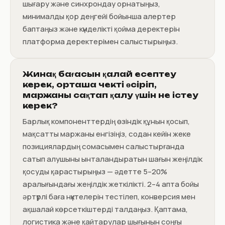
шығару және синхрондау орнатыңыз,
минималды қор деңгейі бойынша алертер
баптаңыз және күнделікті қойма деректерін
платформа деректерімен салыстырыңыз.
Жинақ бағасын қалай есептеу
керек, орташа чекті өсіріп,
маржаны сақтап қалу үшін не істеу
керек?
Барлық компоненттердің өзіндік құнын қосып,
мақсатты маржаны енгізіңіз, содан кейін жеке
позициялардың сомасымен салыстырғанда
сатып алушыны ынталандыратын шағын жеңілдік
қосуды қарастырыңыз — әдетте 5–20%
аралығындағы жеңілдік жеткілікті. 2–4 апта бойы
әртүрлі баға нүктелерін тестілеп, конверсия мен
ақшалай көрсеткіштерді талдаңыз. Қаптама,
логистика және қайтарулар шығынын соңғы