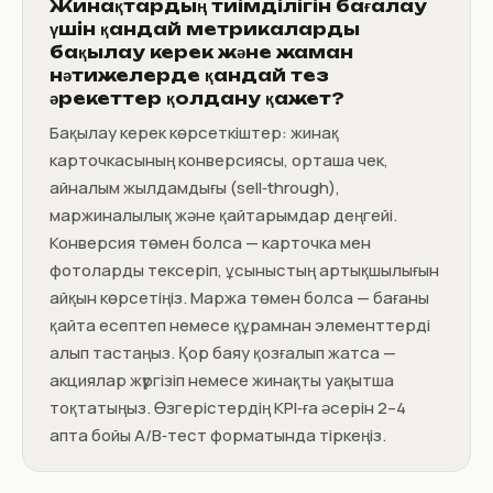
Жинақтардың тиімділігін бағалау
үшін қандай метрикаларды
бақылау керек және жаман
нәтижелерде қандай тез
әрекеттер қолдану қажет?
Бақылау керек көрсеткіштер: жинақ
карточкасының конверсиясы, орташа чек,
айналым жылдамдығы (sell‑through),
маржиналылық және қайтарымдар деңгейі.
Конверсия төмен болса — карточка мен
фотоларды тексеріп, ұсыныстың артықшылығын
айқын көрсетіңіз. Маржа төмен болса — бағаны
қайта есептеп немесе құрамнан элементтерді
алып тастаңыз. Қор баяу қозғалып жатса —
акциялар жүргізіп немесе жинақты уақытша
тоқтатыңыз. Өзгерістердің KPI‑ға әсерін 2–4
апта бойы A/B‑тест форматында тіркеңіз.