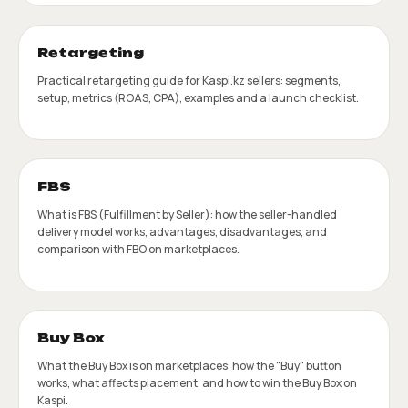
Retargeting
Practical retargeting guide for Kaspi.kz sellers: segments,
setup, metrics (ROAS, CPA), examples and a launch checklist.
FBS
What is FBS (Fulfillment by Seller): how the seller-handled
delivery model works, advantages, disadvantages, and
comparison with FBO on marketplaces.
Buy Box
What the Buy Box is on marketplaces: how the "Buy" button
works, what affects placement, and how to win the Buy Box on
Kaspi.