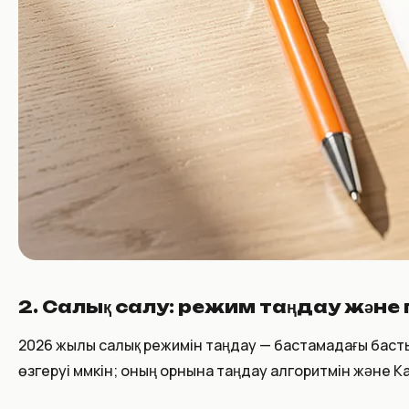
2. Салық салу: режим таңдау және
2026 жылы салық режимін таңдау — бастамадағы басты
өзгеруі мүмкін; оның орнына таңдау алгоритмін және 