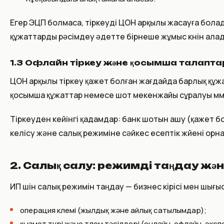
Егер ЭЦП болмаса, тіркеуді ЦОН арқылы жасауға болады
құжаттарды рәсімдеу әдетте бірнеше жұмыс күнін ала
1.3 Офлайн тіркеу және қосымша талапта
ЦОН арқылы тіркеу қажет болған жағдайда барлық құж
қосымша құжаттар немесе шот мекенжайы сұралуы мүмкі
Тіркеуден кейінгі қадамдар: банк шотын ашу (қажет б
келісу және салық режиміне сәйкес есептік жүйені орна
2. Салық салу: режимді таңдау жә
ИП үшін салық режимін таңдау — бизнес кірісі мен шы
операция көлемі (жылдық және айлық сатылымдар);
қызмет түрі және төлем тәсілдері (онлайн, офлайн, эксп