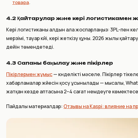
товара
.
4.2 Қайтарулар және кері логистикамен 
Кері логистиканы алдын ала жоспарлаңыз: 3PL-пен ке
мерзімі, тауар күйі, кері жеткізу құны. 2026 жылы қайт
дейін төмендетеді.
4.3 Сапаны бақылау және пікірлер
Пікірлермен жұмыс
— күнделікті мәселе. Пікірлер тіке
хабарламалар жүйесін қосу ұсынылады — мысалы, What
жатқан кезде аптасына 2–4 сағат үнемдеуге көмектесе
Пайдалы материалдар:
Отзывы на Kaspi: влияние на п