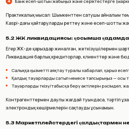
Банк есеп-шотын жабыңыз және серіктестерге (марке
Практикалық мысал: Шымкенттен сатушы айналым төменде
Kaspi-дағы қайтаруларды реттеу және есеп-шотты жаб
5.2 ЖК ликвидациясы: қосымша қадамда
Егер ЖК-де қарыздар жиналған, жеткізушілермен шартт
Ликвидация барлық кредиторлар, клиенттер және бюд
Салыққа қызметті аяқтау туралы хабарлап, қарыз есеп
Қалдық тауарларды сатып немесе тапсырыңыз — осы ту
Тауарларды өткізу/табысқа беру актілерін рәсімдеп, жа
Контрагенттермен даулы жағдай туындаса, тәртіп ұза
электрондық көшірмелерін сақтауды ұсынамын.
5.3 Маркетплейстердегі қалдықтармен не