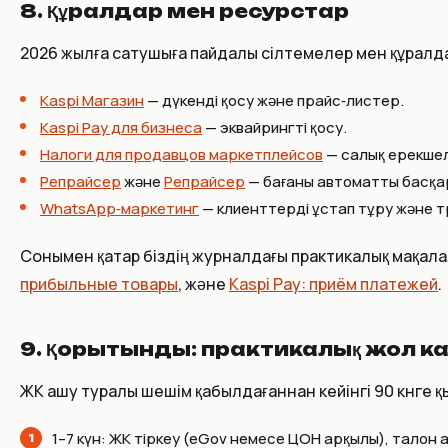
8. Құралдар мен ресурстар
2026 жылға сатушыға пайдалы сілтемелер мен құралд
Kaspi Магазин
— дүкенді қосу және прайс‑листер.
Kaspi Pay для бизнеса
— эквайрингті қосу.
Налоги для продавцов маркетплейсов
— салық ерекшел
Репрайсер
және
Репрайсер
— бағаны автоматты басқар
WhatsApp‑маркетинг
— клиенттерді ұстап тұру және т
Сонымен қатар біздің журналдағы практикалық мақала
прибыльные товары
, және
Kaspi Pay: приём платежей
.
9. Қорытынды: практикалық жол к
ЖК ашу туралы шешім қабылдағаннан кейінгі 90 күнге 
1–7 күн: ЖК тіркеу (eGov немесе ЦОН арқылы), талон а