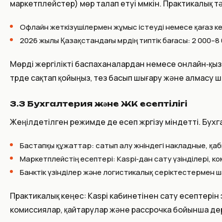
маркетплейстер) мөр талап етуі мүмкін. Практикалық тә
Офлайн жеткізушілермен жұмыс істеуді немесе қағаз к
2026 жылы Қазақстандағы мөрдің типтік бағасы: 2 000–8
Мөрді жергілікті баспаханалардан немесе онлайн‑қы
түрде сақтап қойыңыз, тез басып шығару және алмасу үш
3.3 Бухгалтерия және ЖК есептілігі
Жеңілдетілген режимде де есеп жүргізу міндетті. Бух
Бастапқы құжаттар: сатып алу жөніндегі накладные, қабы
Маркетплейстің есептері: Kaspi‑дан сату үзінділері, 
Банктік үзінділер және логистикалық серіктестермен 
Практикалық кеңес: Kaspi кабинетінен сату есептерін э
комиссиялар, қайтарулар және рассрочка бойынша де