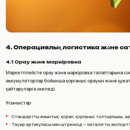
4. Операциялық логистика және са
4.1 Орау және маркіровка
Маркетплейсте орау және маркіровка талаптарына сәйк
аккумуляторлар бойынша қорғаныс орауын және құжатта
қайтаруларға әкеледі.
Ұсыныстар:
Стандартты жиынтық: қорап, қорғаныс толтырғышы, ар
Тауар артикуласы мен штрихкод — каталогты экспорт