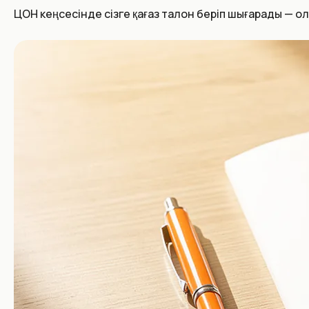
ЦОН кеңсесінде сізге қағаз талон беріп шығарады — ол 