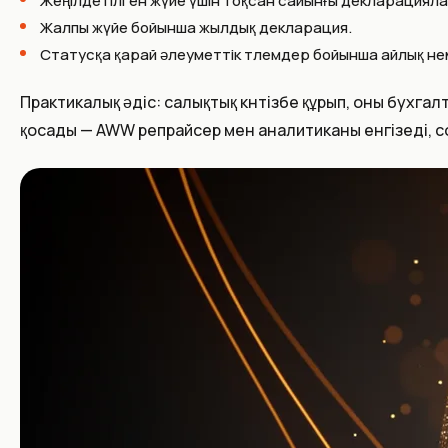
Жеңілдетілген жүйе үшін тоқсан сайынғы декларацияла
Жалпы жүйе бойынша жылдық декларация.
Статусқа қарай әлеуметтік төлемдер бойынша айлық н
Практикалық әдіс: салықтық күнтізбе құрып, оны бух
қосады — AWW репрайсер мен аналитиканы енгізеді, 