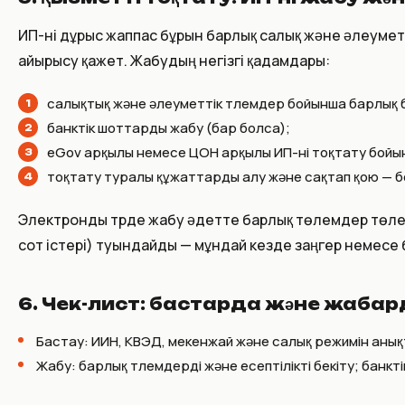
ИП-ні дұрыс жаппас бұрын барлық салық және әлеуме
айырысу қажет. Жабудың негізгі қадамдары:
салықтық және әлеуметтік төлемдер бойынша барлық б
банктік шоттарды жабу (бар болса);
eGov арқылы немесе ЦОН арқылы ИП-ні тоқтату бойынш
тоқтату туралы құжаттарды алу және сақтап қою — б
Электронды түрде жабу әдетте барлық төлемдер төлен
сот істері) туындайды — мұндай кезде заңгер немесе 
6. Чек-лист: бастарда және жабард
Бастау: ИИН, КВЭД, мекенжай және салық режимін анықт
Жабу: барлық төлемдерді және есептілікті бекіту; банк