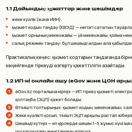
1.1 Дайындық: құжаттар және шешімдер
жеке куәлік (және ИИН).
қызмет кодын таңдау (КВЭД) — негізгі сататын тауарла
қызмет орнының мекенжайы — үй мекенжайы, қойма нем
салық режимін таңдау: бұл шешімді алдын ала қабылдаңы
Практикалық кеңес: қызмет кодтарын таңдағанда бірн
кеңейгенде тіркеуді өзгерту қажеттілігін азайтады.
1.2 ИП-ні онлайн ашу (eGov және ЦОН арқы
eGov.kz порталына кіріңіз — ИП тіркеу қызметі электр
қолтаңба (ЭЦП) қажет болады.
Өтінішті толтырыңыз: қызмет кодын, мекенжайын, салы
Жеке куәлікті қосып, өтінішті ЭЦП арқылы растап жіберің
Шешімді күтіңіз — көп өңірлерде шешім 1–5 жұмыс күні
нұсқасындағы анықтаманы аласыз.