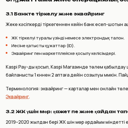
3.1 Банкте тіркелу және эквайринг
Жеке кәсіпкерді тіркегеннен кейін банк есеп-шотын 
ЖК тіркелуі туралы үзінді немесе электрондық талон.
Иесіне қатысты құжаттар (ID).
Эквайринг пен маркетплейске қосылу келісімдері.
Kaspi Pay-ды қосып, Kaspi Магазинде төлем қабылдау 
байланысты 1 күннен 2 аптаға дейін созылуы мүмкін. Па
Терминология: эквайринг — карталар мен онлайн төле
Эквайринг
.
3.2 ЖК үшін мөр: қажет пе және қайдан т
2019–2020 жылдан бері ЖК үшін мөр әрдайым міндетті 