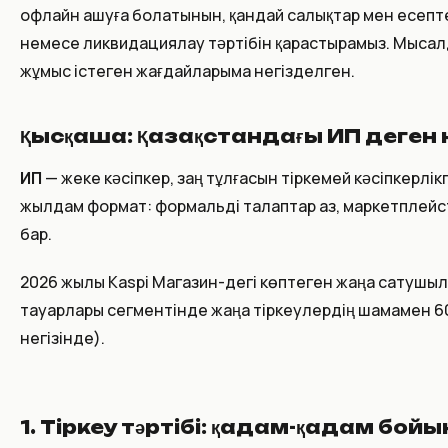
офлайн ашуға болатынын, қандай салықтар мен есептер
немесе ликвидациялау тәртібін қарастырамыз. Мысал
жұмыс істеген жағдайларыма негізделген.
Қысқаша: Қазақстандағы ИП деген 
ИП
— жеке кәсіпкер, заң тұлғасын тіркемей кәсіпкерл
жылдам формат: формальді талаптар аз, маркетплейсте
бар.
2026 жылы Kaspi Магазин-дегі көптеген жаңа сатушылар
тауарлары сегментінде жаңа тіркеулердің шамамен 
негізінде).
1. Тіркеу тәртібі: қадам-қадам бой