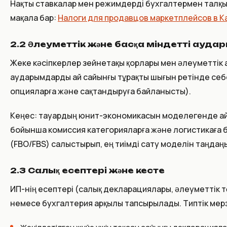
Нақты ставкалар мен режимдерді бухгалтермен талқы
мақала бар:
Налоги для продавцов маркетплейсов в К
2.2 Әлеуметтік және басқа міндетті ауд
Жеке кәсіпкерлер зейнетақы қорлары мен әлеуметтік 
аударымдарды ай сайынғы тұрақты шығын ретінде себе
опцияларға және сақтандыруға байланысты).
Кеңес: тауардың юнит-экономикасын моделегенде ай с
бойынша комиссия категорияларға және логистикаға 
(FBO/FBS) салыстырып, ең тиімді сату моделін таңдаң
2.3 Салық есептері және кесте
ИП-нің есептері (салық декларациялары, әлеуметтік 
немесе бухгалтерия арқылы тапсырылады. Типтік мер