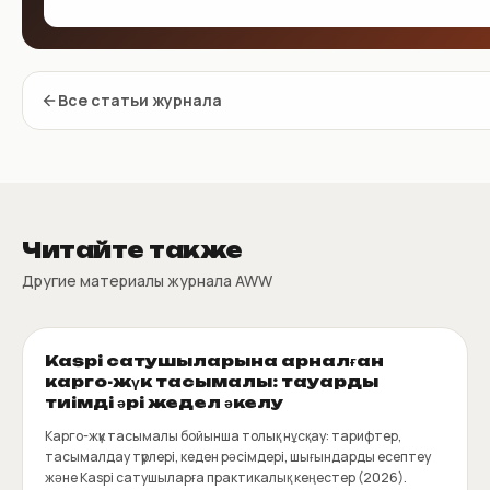
Все статьи журнала
Читайте также
Другие материалы журнала AWW
Kaspi сатушыларына арналған
карго-жүк тасымалы: тауарды
тиімді әрі жедел әкелу
Карго-жүк тасымалы бойынша толық нұсқау: тарифтер,
тасымалдау түрлері, кеден рәсімдері, шығындарды есептеу
және Kaspi сатушыларға практикалық кеңестер (2026).