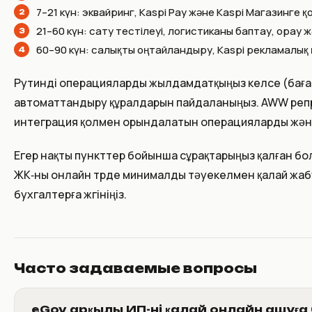
7–21 күн: эквайринг, Kaspi Pay және Kaspi Магазинге
21–60 күн: сату тестілеуі, логистиканы баптау, орау
60–90 күн: салықты оңтайландыру, Kaspi рекламалық
Рутинді операцияларды жылдамдатқыңыз келсе (баған
автоматтандыру құралдарын пайдаланыңыз. AWW репра
интеграция қолмен орындалатын операцияларды және 
Егер нақты пункттер бойынша сұрақтарыңыз қалған бол
ЖК‑ны онлайн түрде минималды тәуекелмен қалай жабу
бухгалтерға жүгініңіз.
Часто задаваемые вопросы
eGov арқылы ИП-ні қалай онлайн ашуғ