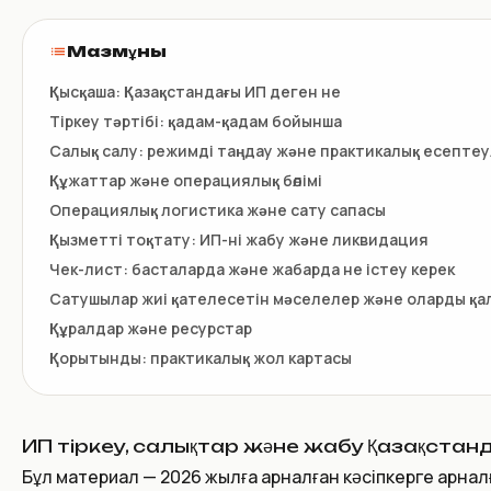
Мазмұны
Қысқаша: Қазақстандағы ИП деген не
Тіркеу тәртібі: қадам-қадам бойынша
Салық салу: режимді таңдау және практикалық есепте
Құжаттар және операциялық бөлімі
Операциялық логистика және сату сапасы
Қызметті тоқтату: ИП-ні жабу және ликвидация
Чек-лист: басталарда және жабарда не істеу керек
Сатушылар жиі қателесетін мәселелер және оларды қ
Құралдар және ресурстар
Қорытынды: практикалық жол картасы
ИП тіркеу, салықтар және жабу Қазақстанд
Бұл материал — 2026 жылға арналған кәсіпкерге арналғ