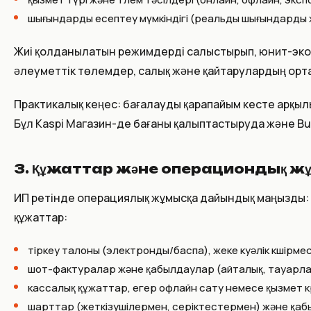
шығындарды есептеу мүмкіндігі (реальды шығындарды ж
Жиі қолданылатын режимдерді салыстырып, юнит-экон
әлеуметтік төлемдер, салық және қайтарулардың орт
Практикалық кеңес: бағалауды қарапайым кесте арқылы
Бұл Kaspi Магазин-де бағаны қалыптастыруда және B
3. Құжаттар және операциондық 
ИП ретінде операциялық жұмысқа дайындық маңызды: ес
құжаттар:
тіркеу талоны (электронды/баспа), жеке куәлік көшірмес
шот-фактуралар және қабылдаулар (айталық, тауарла
кассалық құжаттар, егер офлайн сату немесе қызмет к
шарттар (жеткізушілермен, серіктестермен) және қаб