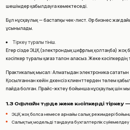
шешімдер қабылдауға көмектеседі.
Бұл нұсқаулық — бастапқы чек-лист. Әр бизнес жағдайы
ұсынылады.
Тіркеу туралы өтініш.
Егер сізде ЭЦҚ (электрондық цифрлық қолтаңба) жоқ б
кәсіпкер туралы қағаз талон аласыз. Жеке кәсіпкерді
Практикалық мысал: Алматыдан электроника сататын са
Қосылғаннан кейін дүкенсіз клиенттерден төлем қабылд
пайда болған. Прайс-жүктеу бойынша нұсқаулық үшін м
1.3 Офлайн түрде жеке кәсіпкерді тіркеу 
ЭЦҚ жоқ болса немесе арнайы салық режимдері бойынш
Салықтық модельді таңдауға бухгалтерлік сүйемелдеу