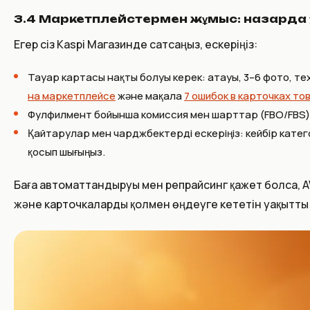
3.4 Маркетплейстермен жұмыс: назарда 
Егер сіз Kaspi Магазинде сатсаңыз, ескеріңіз:
Тауар картасы нақты болуы керек: атауы, 3–6 фото, т
на маркетплейсе
және мақала
7 ошибок в карточках то
Фулфилмент бойынша комиссия мен шарттар (FBO/FBS) —
Қайтарулар мен чарджбектерді ескеріңіз: кейбір катего
қосып шығыңыз.
Баға автоматтандыруы мен репрайсинг қажет болса, AW
және карточкаларды қолмен өңдеуге кететін уақытты 