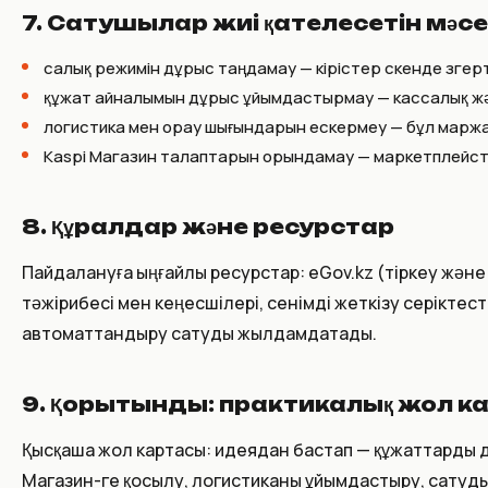
7. Сатушылар жиі қателесетін мә
салық режимін дұрыс таңдамау — кірістер өскенде өзгер
құжат айналымын дұрыс ұйымдастырмау — кассалық ж
логистика мен орау шығындарын ескермеу — бұл маржа
Kaspi Магазин талаптарын орындамау — маркетплейсті
8. Құралдар және ресурстар
Пайдалануға ыңғайлы ресурстар: eGov.kz (тіркеу және 
тәжірибесі мен кеңесшілері, сенімді жеткізу серікте
автоматтандыру сатуды жылдамдатады.
9. Қорытынды: практикалық жол к
Қысқаша жол картасы: идеядан бастап — құжаттарды да
Магазин-ге қосылу, логистиканы ұйымдастыру, сатуды 