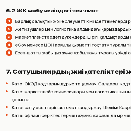
6.2 ЖК жабу кезіндегі чек-лист
Барлық салықтық және әлеуметтік міндеттемелерді р
Жеткізушілер мен логистика алдындағы қарыздарды 
Маркетплейстердегі дүкендерді өшіріп, қалдықтарды қа
eGov немесе ЦОН арқылы қызметті тоқтату туралы өтін
Есеп-шотты жабыңыз және жабылғаны туралы үзінді а
7. Сатушылардың жиі қателіктері 
Қате: ОКЭД кодтарын дұрыс таңдамау. Салдары: кодтард
Қате: маркетплейс комиссиялары мен логистика шығын
қосыңыз.
Қате: сату есептерін автоматтандырмау. Шешім: Kaspi
Қате: офлайн серіктестермен жұмыс жасағанда мөр мен