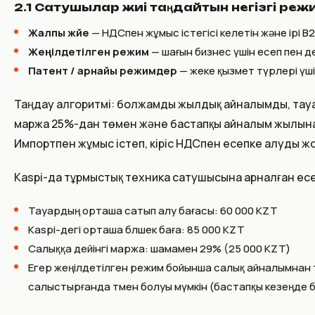
2.1 Сатушылар жиі таңдайтын негізгі ре
Жалпы жүйе
— НДСпен жұмыс істегісі келетін және ір
Жеңілдетілген режим
— шағын бизнес үшін есеп пен 
Патент / арнайы режимдер
— жеке қызмет түрлері үші
Таңдау алгоритмі: болжамды жылдық айналымды, тау
маржа 25%-дан төмен және бастапқы айналым жылына 
Импортпен жұмыс істеп, кіріс НДСпен есепке алуды жос
Kaspi-да тұрмыстық техника сатушысына арналған ес
Тауардың орташа сатып алу бағасы: 60 000 KZT
Kaspi-дегі орташа бөлшек баға: 85 000 KZT
Салыққа дейінгі маржа: шамамен 29% (25 000 KZT)
Егер жеңілдетілген режим бойынша салық айналымнан 
салыстырғанда төмен болуы мүмкін (бастапқы кезеңде 