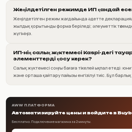
Жеңілдетілген режимде ИП қандай есе
Жеңілдетілген режим жағдайында әдетте декларация
жылдық қорытынды форма беріледі; әлеуметтік төлемд
жүгініңіз.
ИП-нің салық жүктемесі Kaspi-дегі тау
элементтерді қосу керек?
Салық жүктемесі соңғы бағаға тікелей ықпал етеді: ю
және орташа қайтару пайызы енгізілуі тиіс. Бұл барлық
AWW ПЛАТФОРМА
Автоматизируйте цены и войдите в Buyb
Бесплатно. Подключение магазина за 2 минуты.