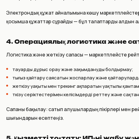
Электрондық құжат айналымына көшу маркетплейстерм
қосымша құжаттар сұрайды — бұл талаптарды алдын а
4. Операциялық логистика және са
Логистика және жеткізу сапасы — маркетплейсте рейти
тауарды дұрыс орау және зақымдануды болдырмау;
тығыз қайтару саясатын жоспарлау және қайтарулард
жеткізу уақыты мен трекинг ақпаратын уақтылы қамтам
өткізу серіктестерімен келісімдерді реттеу және сақт
Сапаны бақылау: сатып алушылардың пікірлері мен ре
шығындарын есептеңіз.
5. Қызметті тоқтату: ИП-ні жабу ж