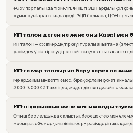
eGov порталында тіркеліп, өтінішті ЭЦП арқылы қол қо
жұмыс күні аралығында өтеді; ЭЦП болмаса, ЦОН арқыл
ИП талон деген не және оны Kaspi мен 
ИП талон — кәсіпкердің тіркеуі туралы анықтама (эле
рәсімдеу үшін тіркеуді растайтын құжатты талап етеді
ИП-ге мөр тапсырыс беру керек пе жән
Мөр әрдайым міндетті емес, бірақ офлайн құжат айнал
2 000–8 000 KZT шегінде, жеделдік пен дизайнға байл
ИП-ні қарызсыз және минималды тәуек
Өтініш беру алдында салықтық берешектер мен әлеуме
жабыңыз. eGov арқылы өтініш беру рәсімдерін жылда