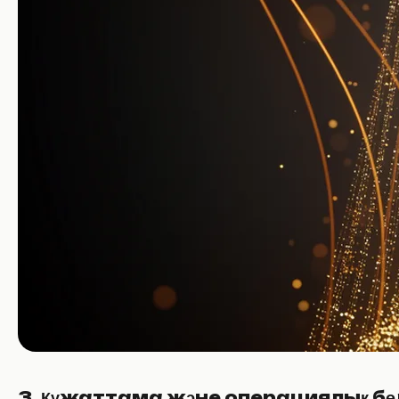
3. Құжаттама және операциялық бө