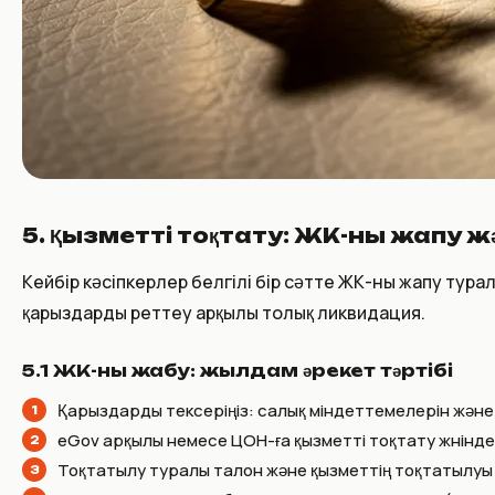
5. Қызметті тоқтату: ЖК-ны жапу 
Кейбір кәсіпкерлер белгілі бір сәтте ЖК-ны жапу тур
қарыздарды реттеу арқылы толық ликвидация.
5.1 ЖК-ны жабу: жылдам әрекет тәртібі
Қарыздарды тексеріңіз: салық міндеттемелерін және 
eGov арқылы немесе ЦОН-ға қызметті тоқтату жөнінде өті
Тоқтатылу туралы талон және қызметтің тоқтатылуы 