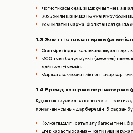
Логистикасы оңай, өзіндік құны төмен, айн
2026 жылы Шэньчжэнь/Чжэнчжоу бойынша о
Ұсынылатын маржа: бірліктен сатқанда 8
1.3 Элитті сток көтерме (premium
Оған кіретіндер: коллекциялық заттар, 
MOQ төмен болуы мүмкін (жекелей) немесе 
дейін жетуі мүмкін.
Маржа: эксклюзивтілік пен тауар карто
1.4 Бренд көшірмелері көтерме 
Құқықтық тәуекелі жоғары сала. Практика
арналған ұсынымдар беремін, бірақ заң б
Қолжетімділігі: сатып алу бағасы төмен, б
Егер қарастырсаңыз — жеткізушінің құжа