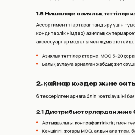
1.5 Нишалар: азиялық тәттілер 
Ассортиментті әртараптандыру үшін туыс
кондитерлік өнімдер) азиялық супермарке
аксессуарлар модельімен жұмыс істейді.
Азиялық тәттілер көтерме: MOQ 5–20 қор
Балық аулауға арналған жабдық жеткізуші
2. Қайнар көздер және са
6 тексерілген арнаға бөліп, жеткізушіні ба
2.1 Дистрибьюторлардан және б
Артықшылығы: контрафактіліктің төмен тәу
Кемшілігі: жоғары MOQ, алдын ала төлем,