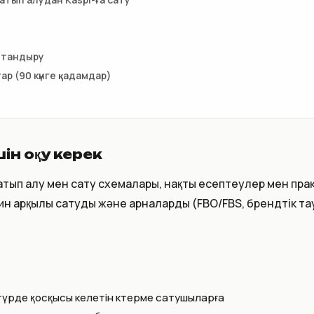
ттандыру
р (90 күнге қадамдар)
шін оқу керек
сатып алу мен сату схемалары, нақты есептеулер мен пра
ин арқылы сатуды және арналарды (FBO/FBS, брендтік та
түрде қосқысы келетін көтерме сатушыларға