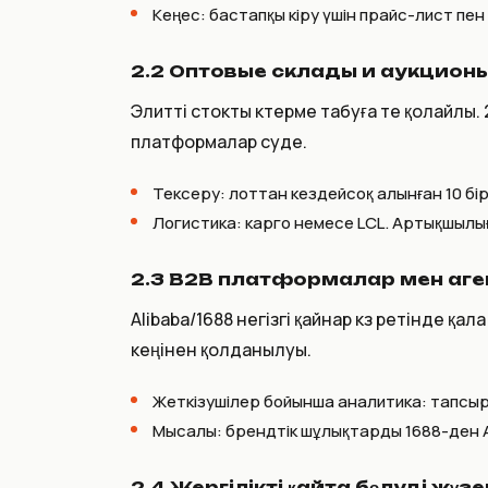
Кеңес: бастапқы кіру үшін прайс-лист пен 
2.2 Оптовые склады и аукционы с
Элитті стокты көтерме табуға өте қолай
платформалар өсуде.
Тексеру: лоттан кездейсоқ алынған 10 бі
Логистика: карго немесе LCL. Артықшылы
2.3 B2B платформалар мен аген
Alibaba/1688 негізгі қайнар көз ретінде 
кеңінен қолданылуы.
Жеткізушілер бойынша аналитика: тапсыры
Мысалы: брендтік шұлықтарды 1688-ден Ал
2.4 Жергілікті қайта бөлуді жү