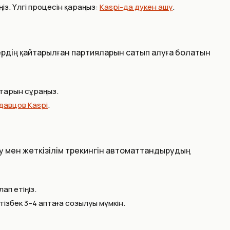
із. Үлгі процесін қараңыз:
Kaspi-да дүкен ашу
.
ердің қайтарылған партияларын сатып алуға болатын
ттарын сұраңыз.
давцов Kaspi
.
лау мен жеткізілім трекингін автоматтандырудың
ап етіңіз.
ізбек 3–4 аптаға созылуы мүмкін.