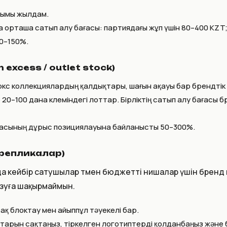
алымы жылдам.
рташа сатып алу бағасы: партиядағы жұп үшін 80–400 KZT; K
0–150%.
 excess / outlet stock)
люкс коллекциялардың қалдықтары, шағын ақауы бар брендті
20–100 дана көлеміндегі лоттар. Бірліктің сатып алу бағасы б
чкасының дұрыс позициялауына байланысты 50–300%.
(репликалар)
да кейбір сатушылар төмен бюджетті нишалар үшін бренд к
ұзуға шақырмаймын.
ірақ блоктау мен айыппұл тәуекелі бар.
ттарын сақтаңыз, тіркелген логотиптерді қолданбаңыз және