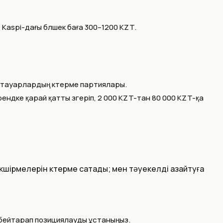
aspi-дағы бөлшек баға 300–1200 KZT.
к тауарлардың көтерме партиялары.
рендке қарай қатты өзгеріп, 2 000 KZT-тан 80 000 KZT-қа
өшірмелерін көтерме сатады; мен тәуекелді азайтуға
 бейтарап позициялауды ұстаныңыз.