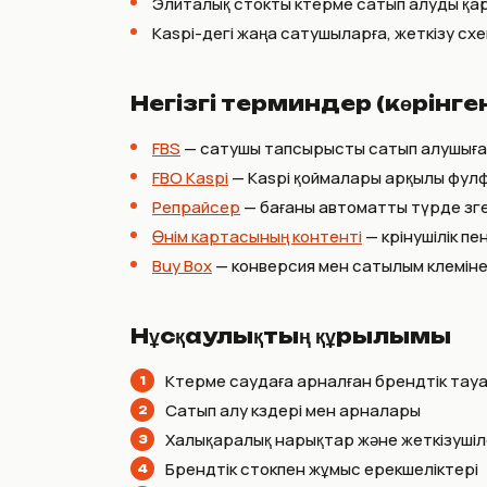
Элиталық стокты көтерме сатып алуды қа
Kaspi-дегі жаңа сатушыларға, жеткізу с
Негізгі терминдер (көрінг
FBS
— сатушы тапсырысты сатып алушыға ө
FBO Kaspi
— Kaspi қоймалары арқылы фул
Репрайсер
— бағаны автоматты түрде өзг
Өнім картасының контенті
— көрінушілік п
Buy Box
— конверсия мен сатылым көлеміне
Нұсқаулықтың құрылымы
Көтерме саудаға арналған брендтік тау
Сатып алу көздері мен арналары
Халықаралық нарықтар және жеткізуші
Брендтік стокпен жұмыс ерекшеліктері