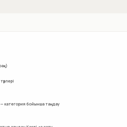
рақ)
түрлері
 — категория бойынша таңдау
ы
атып алудан Kaspi-ға сату