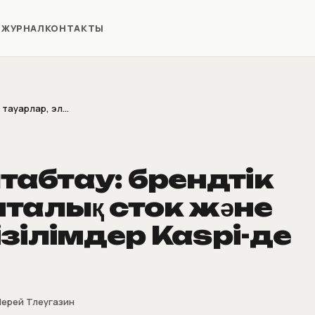
Я
ЖУРНАЛ
КОНТАКТЫ
тауарлар, эл...
абтау: брендтік
италық сток және
зілімдер Kaspi-де
ерей Тлеугазин