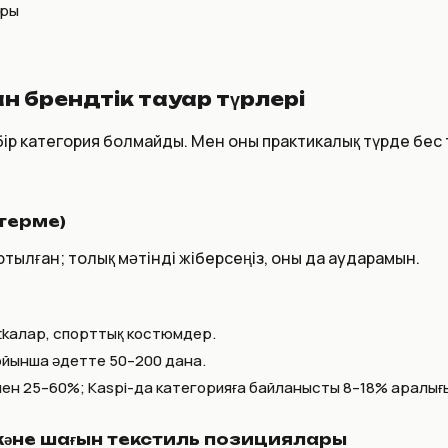
ары
ан брендтік тауар түрлері
ір категория болмайды. Мен оны практикалық түрде бес 
өтерме)
ртылған; толық мәтінді жіберсеңіз, оны да аударамын.
tkалар, спорттық костюмдер.
бойынша әдетте 50–200 дана.
мен 25–60%; Kaspi-да категорияға байланысты 8–18% аралығ
 және шағын текстиль позициялары