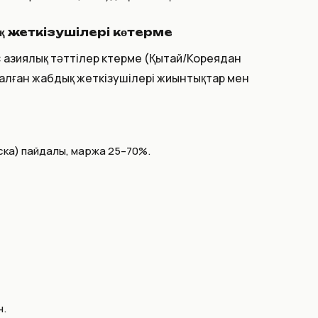
қ жеткізушілері көтерме
азиялық тәттілер көтерме (Қытай/Кореядан
рналған жабдық жеткізушілері жиынтықтар мен
еска) пайдалы, маржа 25–70%.
н.