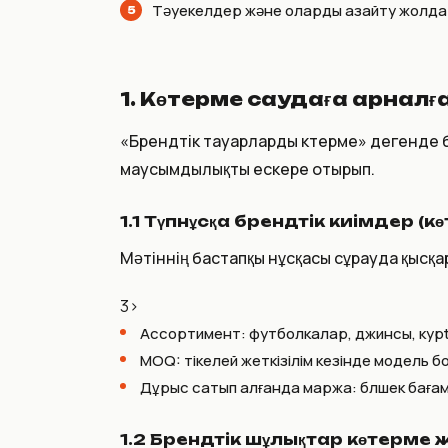
Тәуекелдер және оларды азайту жолд
1. Көтерме саудаға арналғ
«Брендтік тауарларды көтерме» дегенде б
маусымдылықты ескере отырып.
1.1 Түпнұсқа брендтік киімдер (к
Мәтіннің бастапқы нұсқасы сұрауда қысқа
3>
Ассортимент: футболкалар, джинсы, кур
MOQ: тікелей жеткізілім кезінде модель 
Дұрыс сатып алғанда маржа: бөлшек баға
1.2 Брендтік шұлықтар көтерме