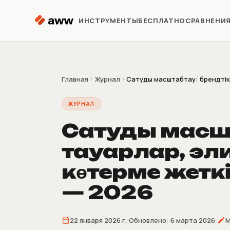
Перейти к содержимому
ИНСТРУМЕНТЫ
БЕСПЛАТНО
СРАВНЕНИ
Репрайсер
Автоматизация цен Kaspi
Главная
Журнал
Сатуды масштабтау: брендтік 
ЖУРНАЛ
Аналитика
Предиктивная аналитика
Сатуды масшт
тауарлар, эл
Предзаказ
Продажи до поставки
көтерме жеткі
товара
— 2026
Склеиватель
накладных
4/9/16 накладных на лист A4
22 января 2026 г.
Обновлено:
6 марта 2026
М