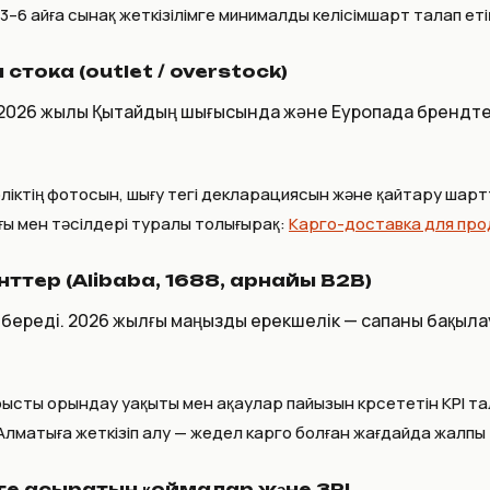
3–6 айға сынақ жеткізілімге минималды келісімшарт талап етің
тока (outlet / overstock)
лы. 2026 жылы Қытайдың шығысында және Еуропада брендт
рліктің фотосын, шығу тегі декларациясын және қайтару шар
ғы мен тәсілдері туралы толығырақ:
Карго-доставка для про
ттер (Alibaba, 1688, арнайы B2B)
қала береді. 2026 жылғы маңызды ерекшелік — сапаны бақы
сты орындау уақыты мен ақаулар пайызын көрсететін KPI тал
матыға жеткізіп алу — жедел карго болған жағдайда жалпы т
зеге асыратын қоймалар және 3PL