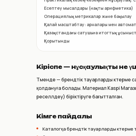
Есептеу мысалдары (нақты арифметика)
Операциялық метрикалар және бақылау
Қалай масштабтау: арналары мен автома
Қазақстандағы сатушыға итогтық ұсыныста
Қорытынды
Кіріспе — нұсқаулықты не ү
Төменде — брендтік тауарларды көтерме 
қолдануға болады. Материал Kaspi Магаз
реселлдеу) біріктіруге бағытталған.
Кімге пайдалы
Каталогқа брендтік тауарларды көтерме 