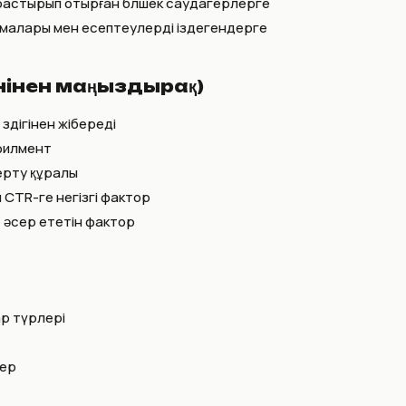
растырып отырған бөлшек саудагерлерге
хемалары мен есептеулерді іздегендерге
енінен маңыздырақ)
здігінен жібереді
филмент
ерту құралы
ен CTR-ге негізгі фактор
 әсер ететін фактор
ар түрлері
лер