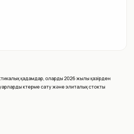
ктикалық қадамдар, оларды 2026 жылы қазірден
уарларды көтерме сату және элиталық стокты