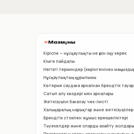
НКТ / NTIN
Регистрация товаров до 1
июля
Мазмұны
Кіріспе — нұсқаулықты не үшін оқу керек
Кімге пайдалы
Негізгі терминдер (көрінгенінен маңызды
Нұсқаулықтың құрылымы
Көтерме саудаға арналған брендтік тауар 
Сатып алу көздері мен арналары
Жеткізушіні бағалау чек-листі
Халықаралық нарықтар және жеткізушілер
Брендтік стокпен жұмыс ерекшеліктері
Тәуекелдер және оларды азайту жолдар
Практикалық кезең-кезеңмен нұсқаулық: с