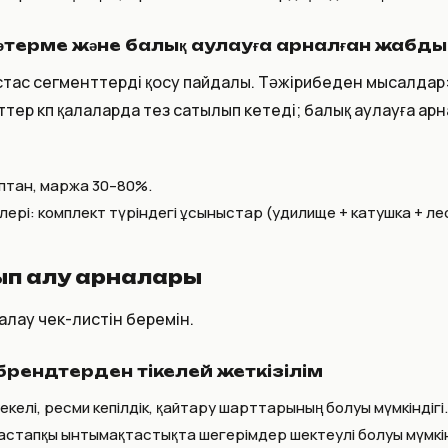
көтерме және балық аулауға арналған жабды
тас сегменттерді қосу пайдалы. Тәжірибеден мысалдар: 
ттер көп қалаларда тез сатылып кетеді; балық аулауға а
аптан, маржа 30–80%.
лері: комплект түріндегі ұсыныстар (удилище + катушка + л
тып алу арналары
ғалау чек-листін беремін.
рендтерден тікелей жеткізілім
екелі, ресми кепілдік, қайтару шарттарының болуы мүмкіндігі.
 бастапқы ынтымақтастықта шегерімдер шектеулі болуы мүмкі