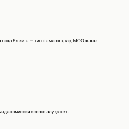
топқа бөлемін — типтік маржалар, MOQ және
ында комиссия есепке алу қажет.