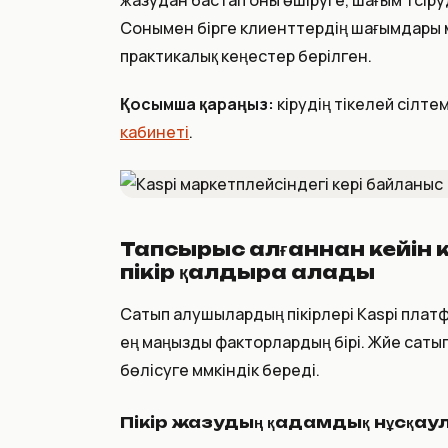
жазудан бастап оны өшіруге, шағым түсі
Сонымен бірге клиенттердің шағымдары 
практикалық кеңестер берілген.
Қосымша қараңыз:
кірудің тікелей сілте
кабинеті
.
Тапсырыс алғаннан кейін к
пікір қалдыра алады
Сатып алушылардың пікірлері Kaspi пла
ең маңызды факторлардың бірі. Жүйе саты
бөлісуге мүмкіндік береді.
Пікір жазудың қадамдық нұсқау