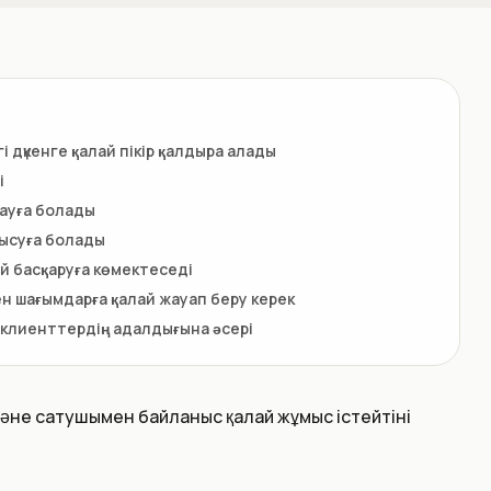
і дүкенге қалай пікір қалдыра алады
і
сауға болады
нысуға болады
й басқаруға көмектеседі
ен шағымдарға қалай жауап беру керек
клиенттердің адалдығына әсері
және сатушымен байланыс қалай жұмыс істейтіні