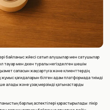
 кері байланыс жүйесі сатып алушылар мен сатушылар
ол тауар мен дүкен туралы негізделген шешім
қызмет сапасын жақсартуға және клиенттердің
нің жұмыс қағидаларын білген адам платформада тиімді
ше алады және ұзақ мерзімді қатынастарды
айланыстың барлық аспектілері қарастырылады: пікір