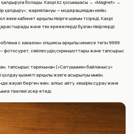
інде қалдыруға болады: Kaspi.kz қосымшасы → «Magnet» →
кір қалдыру»; жариялануы — модерациядан кейін.
ол жеке кабинет арқылы пікірге шағым түсіреді, Kaspi
 қарастырады және тек ережелерді бұзған пікірлерді
облема с заказом» опциясы арқылы немесе тегін 9999
і — фотосурет, сөйлесудің скриншоттары және тапсырыс
ан, тапсырыс тарихынан («Сатушымен байланысу»
қолдау қызметі арқылы жүзеге асырылуы мүмкін.
інде жауап берген жөн: алғыс айту, кешірім сұрау және
мға тікелей әсер етеді.