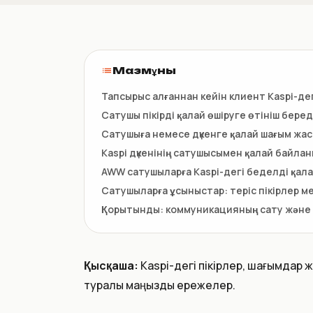
НКТ / NTIN
Регистрация товаров до 1
июля
Мазмұны
Тапсырыс алғаннан кейін клиент Kaspi-дег
Сатушы пікірді қалай өшіруге өтініш беред
Сатушыға немесе дүкенге қалай шағым жа
Kaspi дүкенінің сатушысымен қалай байла
AWW сатушыларға Kaspi-дегі беделді қала
Сатушыларға ұсыныстар: теріс пікірлер м
Қорытынды: коммуникацияның сату және 
Қысқаша:
Kaspi-дегі пікірлер, шағымдар 
туралы маңызды ережелер.