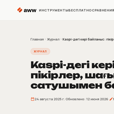
Перейти к содержимому
ИНСТРУМЕНТЫ
БЕСПЛАТНО
СРАВНЕНИ
Репрайсер
Автоматизация цен Kaspi
Главная
Журнал
Kaspi-дегі кері байланыс: пікір
ЖУРНАЛ
Аналитика
Предиктивная аналитика
Kaspi-дегі ке
пікірлер, ша
Предзаказ
Продажи до поставки
сатушымен б
товара
Склеиватель
24 августа 2025 г.
Обновлено:
12 июня 2026
накладных
4/9/16 накладных на лист A4