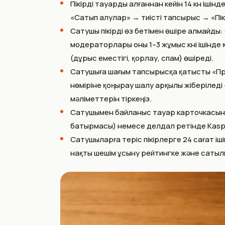
Пікірді тауарды алғаннан кейін 14 күн іш
«Сатып алулар» → тиісті тапсырыс → «Пі
Сатушы пікірді өз бетімен өшіре алмайды: 
модераторлары оны 1–3 жұмыс күні ішінде
(дұрыс еместігі, қорлау, спам) өшіреді.
Сатушыға шағым тапсырысқа қатысты «Пр
нөміріне қоңырау шалу арқылы жіберілед
мәліметтерін тіркеңіз.
Сатушымен байланыс тауар карточкасын
батырмасы) немесе делдал ретінде Kaspi 
Сатушыларға теріс пікірлерге 24 сағат іш
нақты шешім ұсыну рейтингке және сатылы