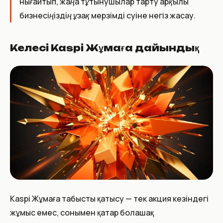
нығайтып, жаңа тұтынушылар тарту арқылы
бизнесіңіздің ұзақ мерзімді өсуіне негіз жасау.
Келесі Kaspi Жұмаға дайындық
Kaspi Жұмаға табысты қатысу — тек акция кезіндегі
жұмыс емес, сонымен қатар болашақ