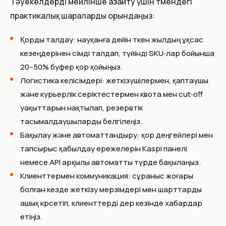
Тәуекелдерді мейлінше азайту үшін төмендегі
практикалық шараларды орындаңыз:
Қорды талдау: науқанға дейін өткен жылдың ұқсас
кезеңдерінен өсімді талдап, түйінді SKU‑лар бойынша
20–50% буфер қор қойыңыз.
Логистика келісімдері: жеткізушілермен, қаптаушы
және курьерлік серіктестермен квота мен cut‑off
уақыттарын нақтылап, резервтік
тасымалдаушыларды белгілеңіз.
Бақылау және автоматтандыру: қор деңгейлері мен
тапсырыс қабылдау ережелерін Kaspi панелі
немесе API арқылы автоматты түрде бақылаңыз.
Клиенттермен коммуникация: сұраныс жоғары
болған кезде жеткізу мерзімдері мен шарттарды
ашық көрсетіп, клиенттерді дер кезінде хабардар
етіңіз.