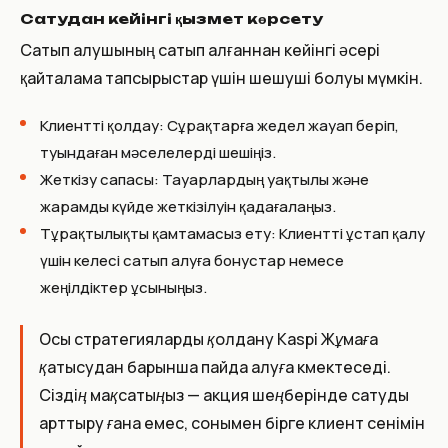
Сатудан кейінгі қызмет көрсету
Сатып алушының сатып алғаннан кейінгі әсері
қайталама тапсырыстар үшін шешуші болуы мүмкін.
Клиентті қолдау: Сұрақтарға жедел жауап беріп,
туындаған мәселелерді шешіңіз.
Жеткізу сапасы: Тауарлардың уақтылы және
жарамды күйде жеткізілуін қадағалаңыз.
Тұрақтылықты қамтамасыз ету: Клиентті ұстап қалу
үшін келесі сатып алуға бонустар немесе
жеңілдіктер ұсыныңыз.
Осы стратегияларды қолдану Kaspi Жұмаға
қатысудан барынша пайда алуға көмектеседі.
Сіздің мақсатыңыз — акция шеңберінде сатуды
арттыру ғана емес, сонымен бірге клиент сенімін