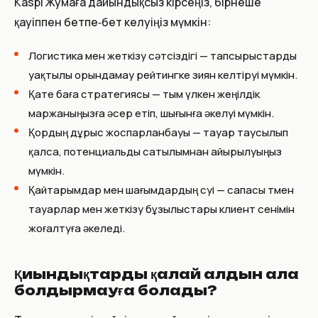
Kaspi Жумаға дайындықсыз кірсеңіз, бірнеше
қауіппен бетпе‑бет келуіңіз мүмкін:
Логистика мен жеткізу сәтсіздігі — тапсырыстарды
уақтылы орындамау рейтингке зиян келтіруі мүмкін.
Қате баға стратегиясы — тым үлкен жеңілдік
маржаныңызға әсер етіп, шығынға әкелуі мүмкін.
Қордың дұрыс жоспарланбауы — тауар таусылып
қалса, потенциальды сатылымнан айырылуыңыз
мүмкін.
Қайтарымдар мен шағымдардың өсуі — сапасы төмен
тауарлар мен жеткізу бұзылыстары клиент сенімін
жоғалтуға әкеледі.
Қиындықтарды қалай алдын ала
болдырмауға болады?