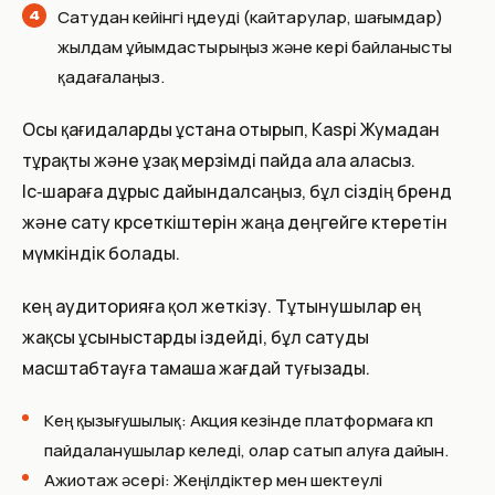
Сатудан кейінгі өңдеуді (кайтарулар, шағымдар)
жылдам ұйымдастырыңыз және кері байланысты
қадағалаңыз.
Осы қағидаларды ұстана отырып, Kaspi Жумадан
тұрақты және ұзақ мерзімді пайда ала аласыз.
Іс‑шараға дұрыс дайындалсаңыз, бұл сіздің бренд
және сату көрсеткіштерін жаңа деңгейге көтеретін
мүмкіндік болады.
кең аудиторияға қол жеткізу. Тұтынушылар ең
жақсы ұсыныстарды іздейді, бұл сатуды
масштабтауға тамаша жағдай туғызады.
Кең қызығушылық: Акция кезінде платформаға көп
пайдаланушылар келеді, олар сатып алуға дайын.
Ажиотаж әсері: Жеңілдіктер мен шектеулі