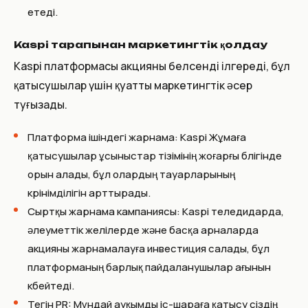
етеді.
Kaspi тарапынан маркетингтік қолдау
Kaspi платформасы акцияны белсенді ілгереді, бұл
қатысушылар үшін қуатты маркетингтік әсер
туғызады.
Платформа ішіндегі жарнама: Kaspi Жұмаға
қатысушылар ұсыныстар тізімінің жоғарғы бөлігінде
орын алады, бұл олардың тауарларының
көрінімділігін арттырады.
Сыртқы жарнама кампаниясы: Kaspi теледидарда,
әлеуметтік желілерде және басқа арналарда
акцияны жарнамалауға инвестиция салады, бұл
платформаның барлық пайдаланушылар ағынын
көбейтеді.
Тегін PR: Мұндай ауқымды іс-шараға қатысу сіздің