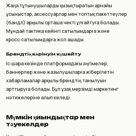
Жаңа тұтынушыларды қызықтыратын арнайы
ұсыныстар, аксессуарлар мен топтық пакеттеулер
(бандл) арқылы орташа чекті ұлғайтуға болады.
Мұндай тактика кейінгі сатылымдарға және
кросс‑сатылымдарға жол ашады.
Брендтің көрінуін күшейту
Іс‑шара кезінде платформадағы әңгімелер,
баннерлер және жазылушыларға жіберілетін
хабарламалар арқылы брендтің танылуын
арттыруға болады. Бұл ұзақ мерзімді маркетинг
нәтижелеріне алып келеді.
Мүмкін қиындықтар мен
тәуекелдер