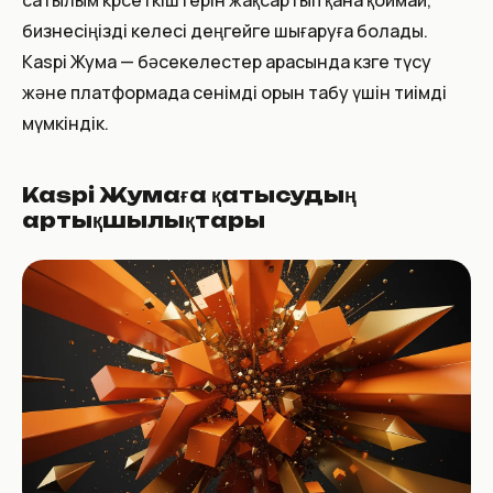
сатылым көрсеткіштерін жақсартып қана қоймай,
бизнесіңізді келесі деңгейге шығаруға болады.
Kaspi Жума — бәсекелестер арасында көзге түсу
және платформада сенімді орын табу үшін тиімді
мүмкіндік.
Kaspi Жумаға қатысудың
артықшылықтары