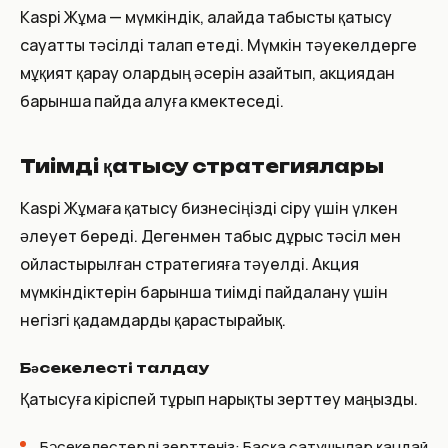
Kaspi Жұма — мүмкіндік, алайда табысты қатысу
сауатты тәсілді талап етеді. Мүмкін тәуекелдерге
мұқият қарау олардың әсерін азайтып, акциядан
барынша пайда алуға көмектеседі.
Тиімді қатысу стратегиялары
Kaspi Жұмаға қатысу бизнесіңізді өсіру үшін үлкен
әлеует береді. Дегенмен табыс дұрыс тәсіл мен
ойластырылған стратегияға тәуелді. Акция
мүмкіндіктерін барынша тиімді пайдалану үшін
негізгі қадамдарды қарастырайық.
Бәсекелесті талдау
Қатысуға кіріспей тұрып нарықты зерттеу маңызды.
Бәсекелестерді зерттеңіз: Басқа сатушылар қандай