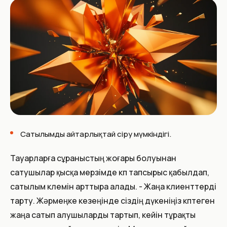
Сатылымды айтарлықтай өсіру мүмкіндігі.
Тауарларға сұраныстың жоғары болуынан
сатушылар қысқа мерзімде көп тапсырыс қабылдап,
сатылым көлемін арттыра алады. - Жаңа клиенттерді
тарту. Жәрмеңке кезеңінде сіздің дүкеніңіз көптеген
жаңа сатып алушыларды тартып, кейін тұрақты