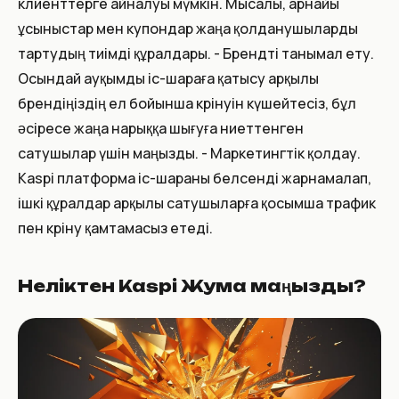
клиенттерге айналуы мүмкін. Мысалы, арнайы
ұсыныстар мен купондар жаңа қолданушыларды
тартудың тиімді құралдары. - Брендті танымал ету.
Осындай ауқымды іс-шараға қатысу арқылы
брендіңіздің ел бойынша көрінуін күшейтесіз, бұл
әсіресе жаңа нарыққа шығуға ниеттенген
сатушылар үшін маңызды. - Маркетингтік қолдау.
Kaspi платформа іс-шараны белсенді жарнамалап,
ішкі құралдар арқылы сатушыларға қосымша трафик
пен көріну қамтамасыз етеді.
Неліктен Kaspi Жума маңызды?