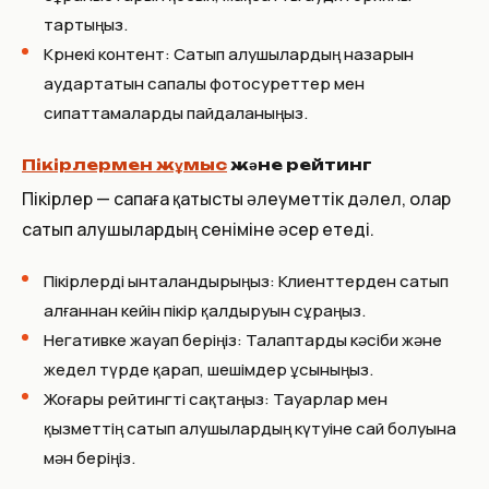
тартыңыз.
Көрнекі контент: Сатып алушылардың назарын
аудартатын сапалы фотосуреттер мен
сипаттамаларды пайдаланыңыз.
Пікірлермен жұмыс
және рейтинг
Пікірлер — сапаға қатысты әлеуметтік дәлел, олар
сатып алушылардың сеніміне әсер етеді.
Пікірлерді ынталандырыңыз: Клиенттерден сатып
алғаннан кейін пікір қалдыруын сұраңыз.
Негативке жауап беріңіз: Талаптарды кәсіби және
жедел түрде қарап, шешімдер ұсыныңыз.
Жоғары рейтингті сақтаңыз: Тауарлар мен
қызметтің сатып алушылардың күтуіне сай болуына
мән беріңіз.