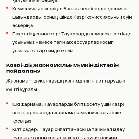
қалуына мән беріңіз.
Комиссияны ескеріңіз: Бағаны белгілерде қосымша
шығындарды, соның ішінде Kaspi комиссиясының өсуін
ескеріңіз.
Пакеттік ұсыныстар: Тауарларды комплект ретінде
ұсыныңыз немесе тегін аксессуарлар қосып,
ұсынысты тартымды етіңіз.
Kaspi-дің жарнамалық мүмкіндіктерін
пайдалану
Жарнама — дүкеніңіздің көрінімділігін арттырудың
күшті құралы.
Ішкі жарнама: Тауарларды бөліп көрсету үшін Kaspi
платформасында жарнама кампанияларын іске
қосыңыз.
Кілт сөздер: Тауар сипаттамасына танымал іздеу
сұраныстарын қосып, мақсатты аудиторияны