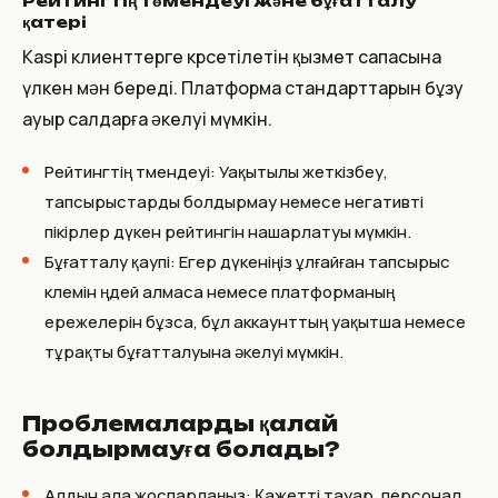
Рейтингтің төмендеуі және бұғатталу
қатері
Kaspi клиенттерге көрсетілетін қызмет сапасына
үлкен мән береді. Платформа стандарттарын бұзу
ауыр салдарға әкелуі мүмкін.
Рейтингтің төмендеуі: Уақытылы жеткізбеу,
тапсырыстарды болдырмау немесе негативті
пікірлер дүкен рейтингін нашарлатуы мүмкін.
Бұғатталу қаупі: Егер дүкеніңіз ұлғайған тапсырыс
көлемін өңдей алмаса немесе платформаның
ережелерін бұзса, бұл аккаунттың уақытша немесе
тұрақты бұғатталуына әкелуі мүмкін.
Проблемаларды қалай
болдырмауға болады?
Алдын ала жоспарлаңыз: Қажетті тауар, персонал