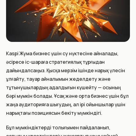
Kaspi Жума бизнес үшін өсу нүктесіне айналады,
әсіресе іс-шараға стратегиялық тұрғыдан
дайындалсаңыз. Қысқа мерзім ішінде нарық үлесін
ұлғайту, тауар айналымын жеделдету және
тұтынушылардың адалдығын күшейту — осының
бәрі мүмкін болады. Ұсақ және орта бизнес үшін бұл
жаңа аудиторияға шығудың, ал ірі ойыншылар үшін
нарықтағы позициясын бекіту мүмкіндігі.
Бұл мүмкіндіктерді толығымен пайдаланып,