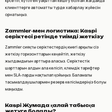
көрсетіп, күтілген уақыттан кешігу болған жағдайда
клиенттерге автоматты түрде хабарлау жүйесін
орнатыңыз.
Zammler‑мен логистика: Kaspi
серіктесі ретінде тиімді жеткізу
Zammler сияқты серіктестердің көмегі арқылы сіз
жеткізу горизонттарын кеңейтіп, жеткізу
жылдамдығын арттыра аласыз. Серіктестік
шарттарын алдын ала келісіп, көлемдік тарифтер
мен SLA‑ларды нақтылап қойыңыз. Баламалы
тасымалдаушылармен резерв келісімдеріңіз болуы
маңызды.
Kaspi Жумада қалай табысқа
жетуге болады?