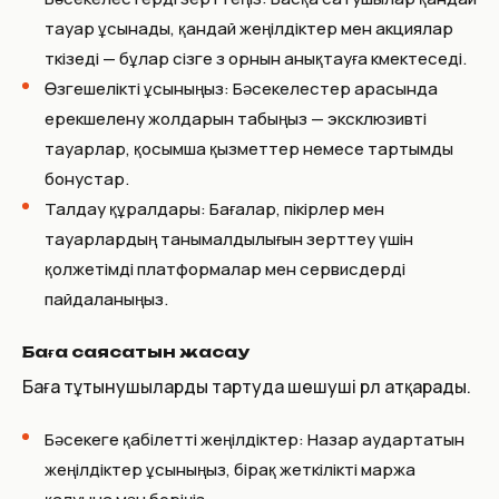
тауар ұсынады, қандай жеңілдіктер мен акциялар
өткізеді — бұлар сізге өз орнын анықтауға көмектеседі.
Өзгешелікті ұсыныңыз: Бәсекелестер арасында
ерекшелену жолдарын табыңыз — эксклюзивті
тауарлар, қосымша қызметтер немесе тартымды
бонустар.
Талдау құралдары: Бағалар, пікірлер мен
тауарлардың танымалдылығын зерттеу үшін
қолжетімді платформалар мен сервисдерді
пайдаланыңыз.
Баға саясатын жасау
Баға тұтынушыларды тартуда шешуші рөл атқарады.
Бәсекеге қабілетті жеңілдіктер: Назар аудартатын
жеңілдіктер ұсыныңыз, бірақ жеткілікті маржа