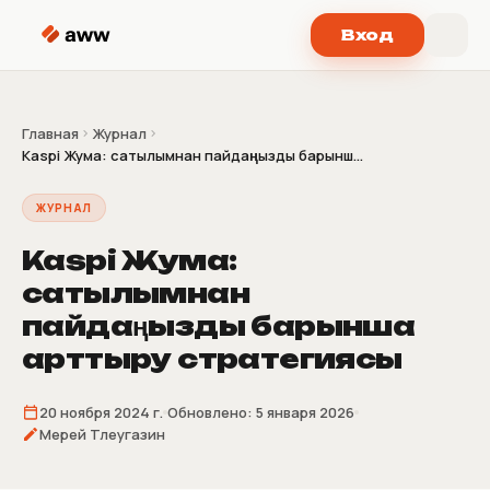
Перейти к содержимому
Вход
Главная
Журнал
Kaspi Жума: сатылымнан пайдаңызды барынш...
ЖУРНАЛ
Kaspi Жума:
сатылымнан
пайдаңызды барынша
арттыру стратегиясы
20 ноября 2024 г.
Обновлено:
5 января 2026
Мерей Тлеугазин