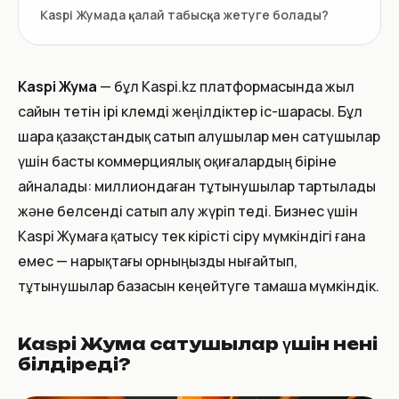
Kaspi Жумада қалай табысқа жетуге болады?
Kaspi Жума
— бұл Kaspi.kz платформасында жыл
сайын өтетін ірі көлемді жеңілдіктер іс-шарасы. Бұл
шара қазақстандық сатып алушылар мен сатушылар
үшін басты коммерциялық оқиғалардың біріне
айналады: миллиондаған тұтынушылар тартылады
және белсенді сатып алу жүріп өтеді. Бизнес үшін
Kaspi Жумаға қатысу тек кірісті өсіру мүмкіндігі ғана
емес — нарықтағы орныңызды нығайтып,
тұтынушылар базасын кеңейтуге тамаша мүмкіндік.
Kaspi Жума сатушылар үшін нені
білдіреді?