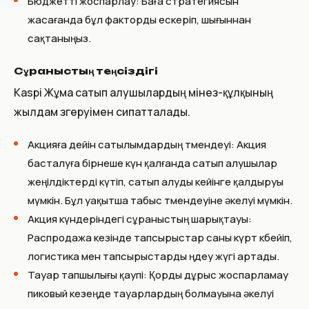
Бюджетті жоспарлау: Баға стратегиясын
жасағанда бұл факторды ескеріп, шығыннан
сақтаныңыз.
Сұраныстың теңсіздігі
Kaspi Жұма сатып алушылардың мінез-құлқының
жылдам өзгеруімен сипатталады.
Акцияға дейін сатылымдардың төмендеуі: Акция
басталуға бірнеше күн қалғанда сатып алушылар
жеңілдіктерді күтіп, сатып алуды кейінге қалдыруы
мүмкін. Бұл уақытша табыс төмендеуіне әкелуі мүмкін.
Акция күндеріндегі сұраныстың шарықтауы:
Распродажа кезінде тапсырыстар саны күрт көбейіп,
логистика мен тапсырыстарды өңдеу жүгі артады.
Тауар тапшылығы қаупі: Қорды дұрыс жоспарламау
пиковый кезеңде тауарлардың болмауына әкелуі