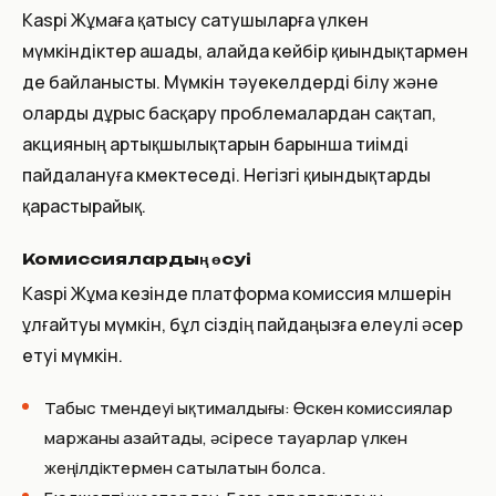
Kaspi Жұмаға қатысу сатушыларға үлкен
мүмкіндіктер ашады, алайда кейбір қиындықтармен
де байланысты. Мүмкін тәуекелдерді білу және
оларды дұрыс басқару проблемалардан сақтап,
акцияның артықшылықтарын барынша тиімді
пайдалануға көмектеседі. Негізгі қиындықтарды
қарастырайық.
Комиссиялардың өсуі
Kaspi Жұма кезінде платформа комиссия мөлшерін
ұлғайтуы мүмкін, бұл сіздің пайдаңызға елеулі әсер
етуі мүмкін.
Табыс төмендеуі ықтималдығы: Өскен комиссиялар
маржаны азайтады, әсіресе тауарлар үлкен
жеңілдіктермен сатылатын болса.