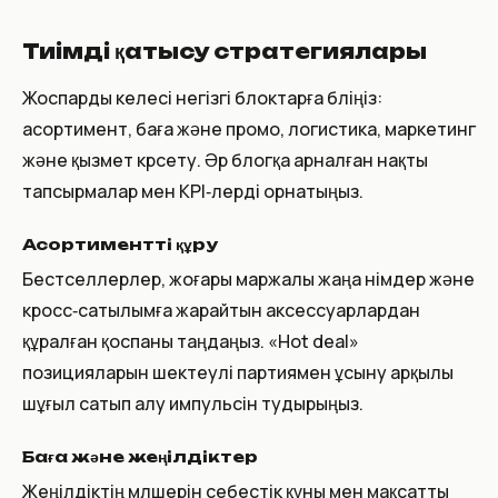
Тиімді қатысу стратегиялары
Жоспарды келесі негізгі блоктарға бөліңіз:
асортимент, баға және промо, логистика, маркетинг
және қызмет көрсету. Әр блогқа арналған нақты
тапсырмалар мен KPI‑лерді орнатыңыз.
Асортиментті құру
Бестселлерлер, жоғары маржалы жаңа өнімдер және
кросс‑сатылымға жарайтын аксессуарлардан
құралған қоспаны таңдаңыз. «Hot deal»
позицияларын шектеулі партиямен ұсыну арқылы
шұғыл сатып алу импульсін тудырыңыз.
Баға және жеңілдіктер
Жеңілдіктің мөлшерін себестік құны мен мақсатты