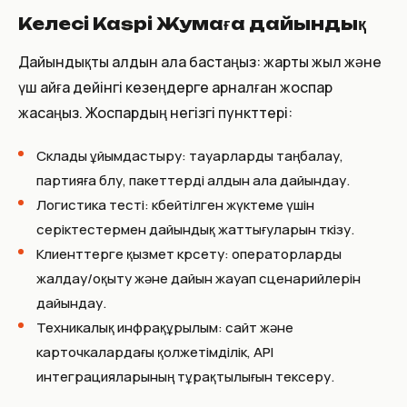
Келесі Kaspi Жумаға дайындық
Дайындықты алдын ала бастаңыз: жарты жыл және
үш айға дейінгі кезеңдерге арналған жоспар
жасаңыз. Жоспардың негізгі пункттері:
Склады ұйымдастыру: тауарларды таңбалау,
партияға бөлу, пакеттерді алдын ала дайындау.
Логистика тесті: көбейтілген жүктеме үшін
серіктестермен дайындық жаттығуларын өткізу.
Клиенттерге қызмет көрсету: операторларды
жалдау/оқыту және дайын жауап сценарийлерін
дайындау.
Техникалық инфрақұрылым: сайт және
карточкалардағы қолжетімділік, API
интеграцияларының тұрақтылығын тексеру.