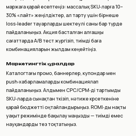
маржаға қарай есептеңіз: массалық SKU‑ларға 10–
30% «лайт» жеңілдіктер, ал тарту үшін бірнеше
loss‑leader тауарларды шектеулі саны бар түрде
пайдаланыңыз. Акция басталған алғашқы
сағаттарда A/B тест жүргізіп, тиімді баға
комбинацияларын жылдам кеңейтіңіз.
Маркетингтік құралдар
Каталогтағы промо, баннерлер, купондар мен
push‑хабарламаларды комбинациялап
пайдаланыңыз. Алдымен CPC/CPM‑ді тартымды
SKU‑ларда сынақтан өткізіп, нәтиже көрсеткеніне
қарай бюджетті оңтайландырыңыз. ROMI‑ды нақты
уақыт режимінде бақылау маңызды — тиімді емес
науқандарды тез тоқтатыңыз.