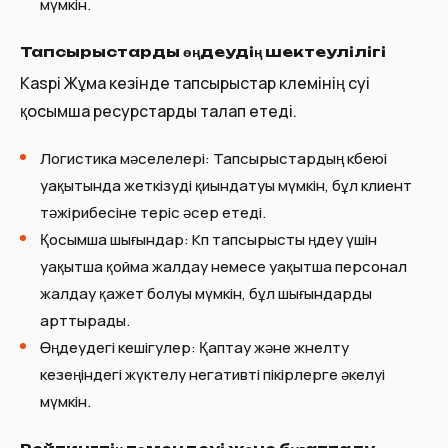
мүмкін.
Тапсырыстарды өңдеудің шектеулілігі
Kaspi Жұма кезінде тапсырыстар көлемінің өсуі
қосымша ресурстарды талап етеді.
Логистика мәселелері: Тапсырыстардың көбеюі
уақытында жеткізуді қиындатуы мүмкін, бұл клиент
тәжірибесіне теріс әсер етеді.
Қосымша шығындар: Көп тапсырысты өңдеу үшін
уақытша қойма жалдау немесе уақытша персонал
жалдау қажет болуы мүмкін, бұл шығындарды
арттырады.
Өңдеудегі кешігулер: Қаптау және жөнелту
кезеңіндегі жүктелу негативті пікірлерге әкелуі
мүмкін.