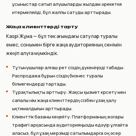
ұсыныстар сатып алушыларды жылдам әрекетке
итермелейді, бұл жалпы сатуды арттырады.
Жаңа клиенттерді тарту
Kaspi Жұма — бұл тек ағымдағы сатулар туралы
емес, сонымен бірге жаңа аудиторияның сенімін
жеңіп алуға мүмкіндік.
Тұтынушылар алғаш рет сіздің дүкеніңізді табады:
Распродажа бұрын сіздің бизнес туралы
білмегендерді тартады.
Тұрақтылықты арттыру: Жақсы қызмет көрсету мен
сапалы өнім жаңа клиенттердің сізбен ұзақ қалу
ықтималдығын арттырады.
Клиенттік базаны кеңейту: Платформаның жоғары
трафигі арқасында аудиторияңызды едәуір ұлғайта
аласыз, бұл ұзақ мерзімді сатылымдарға оң әсер