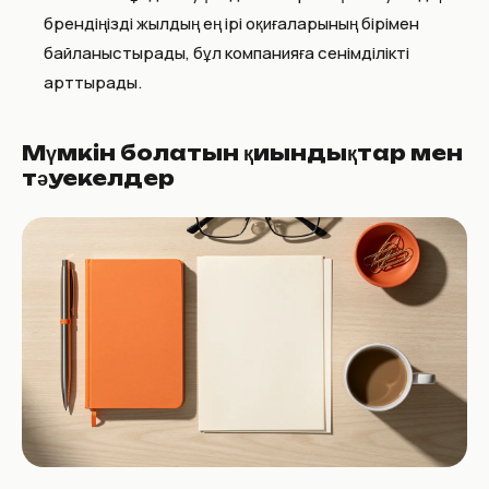
брендіңізді жылдың ең ірі оқиғаларының бірімен
байланыстырады, бұл компанияға сенімділікті
арттырады.
Мүмкін болатын қиындықтар мен
тәуекелдер