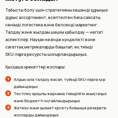
Табысты болу үшін стратегияны кешенді құрыңыз:
дұрыс ассортимент, есептелген баға саясаты,
сенімді логистика және белсенді маркетинг.
Талдау және жылдам шешім қабылдау — негізгі
аспектілер. Науқан кезінде күнделікті және
сағаттық метрикаларды бақылап, ең тиімді
SKU‑ларға ресурсты шоғырландырыңыз.
Қысқаша әрекеттер жоспары:
Алдын ала талдау жасап, түйінді SKU‑ларға қор
дайындаңыз.
Тестілеу арқылы жарнама тиімділігін анықтаңыз
және бюджетті оңтайландырыңыз.
Жеткізу және қызмет көрсету бойынша резервтік
жоспарды дайындаңыз.