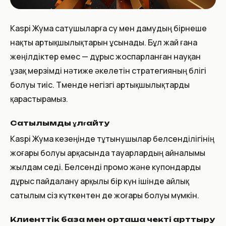
Kaspi Жума сатушыларға өсу мен дамудың бірнеше
нақты артықшылықтарын ұсынады. Бұл жай ғана
жеңілдіктер емес — дұрыс жоспарланған науқан
ұзақ мерзімді нәтиже әкелетін стратегияның бөлігі
болуы тиіс. Төменде негізгі артықшылықтарды
қарастырамыз.
Сатылымды ұлғайту
Kaspi Жума кезеңінде тұтынушылар белсенділігінің
жоғары болуы арқасында тауарлардың айналымы
жылдам өседі. Белсенді промо және купондарды
дұрыс пайдалану арқылы бір күн ішінде айлық
сатылым сіз күткентен де жоғары болуы мүмкін.
Клиенттік база мен орташа чекті арттыру