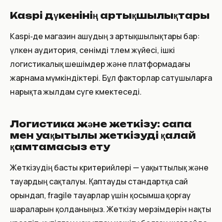
Kaspi дүкенінің артықшылықтары
Kaspi‑де магазин ашудың өз артықшылықтары бар:
үлкен аудитория, сенімді төлем жүйесі, ішкі
логистикалық шешімдер және платформадағы
жарнама мүмкіндіктері. Бұл факторлар сатушыларға
нарықта жылдам өсуге көмектеседі.
Логистика және жеткізу: сапа
мен уақытылы жеткізуді қалай
қамтамасыз ету
Жеткізудің басты критерийлері — уақыттылық және
тауардың сақталуы. Қаптауды стандартқа сай
орындап, fragile тауарлар үшін қосымша қорғау
шараларын қолданыңыз. Жеткізу мерзімдерін нақты