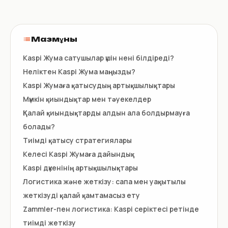
Мазмұны
Kaspi Жума сатушылар үшін нені білдіреді?
Неліктен Kaspi Жума маңызды?
Kaspi Жумаға қатысудың артықшылықтары
Мүмкін қиындықтар мен тәуекелдер
Қалай қиындықтарды алдын ала болдырмауға
болады?
Тиімді қатысу стратегиялары
Келесі Kaspi Жумаға дайындық
Kaspi дүкенінің артықшылықтары
Логистика және жеткізу: сапа мен уақытылы
жеткізуді қалай қамтамасыз ету
Zammler-пен логистика: Kaspi серіктесі ретінде
тиімді жеткізу