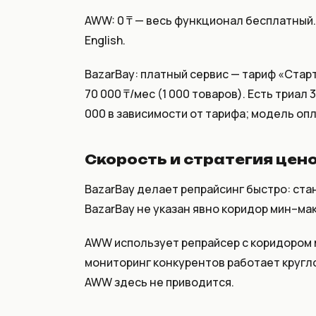
AWW: 0 ₸ — весь функционал бесплатный. 
English.
BazarBay: платный сервис — тариф «Старт
70 000 ₸/мес (1 000 товаров). Есть триал 
000 в зависимости от тарифа; модель оп
Скорость и стратегия це
BazarBay делает репрайсинг быстро: стан
BazarBay не указан явно коридор мин–мак
AWW использует репрайсер с коридором 
мониторинг конкурентов работает кругло
AWW здесь не приводится.