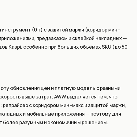
инструмент (0 ₸) с защитой маржи (коридор мин–
 приложениями, предзаказом и склейкой накладных —
в Kaspi, особенно при больших объёмах SKU (до 50
тоту обновления цен и платную модель с разными
 скорость выше затрат. AWW выделяется тем, что
: репрайсер с коридором мин–макс и защитой маржи,
накладных и мобильные приложения — поэтому для
т более разумным и экономичным решением.