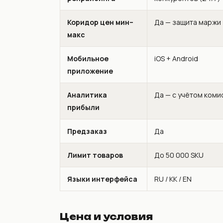
Коридор цен мин–
Да — защита маржи
макс
Мобильное
iOS + Android
приложение
Аналитика
Да — с учётом коми
прибыли
Предзаказ
Да
Лимит товаров
До 50 000 SKU
Языки интерфейса
RU / KK / EN
Цена и условия