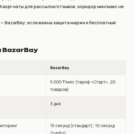
Kaspi‑чаты для рассылок/отзывов; коридор мин/макс не
ь — BazarBay; если важна защита маржи и бесплатный
 BazarBay
BazarBay
5 000 ₸/мес (тариф «Старт», 20
товаров)
3 дня
ниторинг
15 секунд (стандарт); 10 секунд
(турбо)