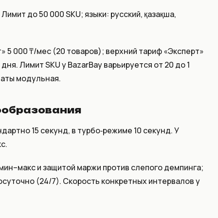
Лимит до 50 000 SKU; языки: русский, қазақша,
» 5 000 ₸/мес (20 товаров); верхний тариф «Эксперт»
3 дня. Лимит SKU у BazarBay варьируется от 20 до 1
латы модульная.
нообразования
дартно 15 секунд, в турбо‑режиме 10 секунд. У
с.
мин–макс и защитой маржи против слепого демпинга;
суточно (24/7). Скорость конкретных интервалов у