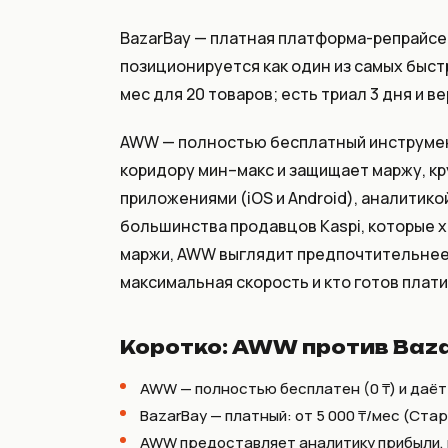
BazarBay — платная платформа-репрайсе
позиционируется как один из самых быстры
мес для 20 товаров; есть триал 3 дня и в
AWW — полностью бесплатный инструмент
коридору мин–макс и защищает маржу, 
приложениями (iOS и Android), аналитико
большинства продавцов Kaspi, которые 
маржи, AWW выглядит предпочтительнее;
максимальная скорость и кто готов плати
Коротко: AWW против Baz
AWW — полностью бесплатен (0 ₸) и даёт
BazarBay — платный: от 5 000 ₸/мес (Старт
AWW предоставляет аналитику прибыли, п