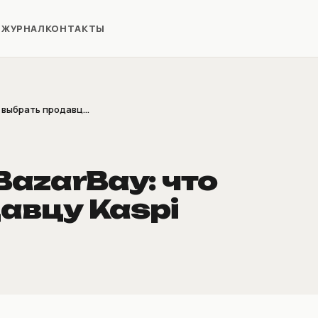
Я
ЖУРНАЛ
КОНТАКТЫ
выбрать продавц...
azarBay: что
авцу Kaspi