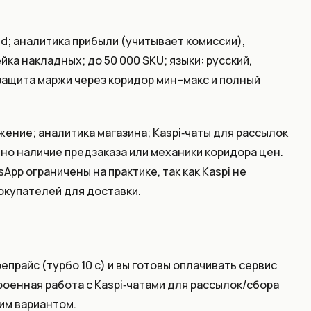
d; аналитика прибыли (учитывает комиссии),
йка накладных; до 50 000 SKU; языки: русский,
 защита маржи через коридор мин–макс и полный
жение; аналитика магазина; Kaspi‑чаты для рассылок
явно наличие предзаказа или механики коридора цен.
pp ограничены на практике, так как Kaspi не
купателей для доставки.
прайс (турбо 10 с) и вы готовы оплачивать сервис
роенная работа с Kaspi‑чатами для рассылок/сбора
им вариантом.