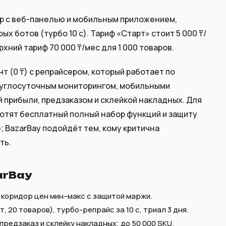
р с веб-панелью и мобильным приложением,
х ботов (турбо 10 с). Тариф «Старт» стоит 5 000 ₸/
ерхний тариф 70 000 ₸/мес для 1 000 товаров.
 (0 ₸) с репрайсером, который работает по
круглосуточным мониторингом, мобильными
й прибыли, предзаказом и склейкой накладных. Для
хотят бесплатный полный набор функций и защиту
 BazarBay подойдёт тем, кому критична
ть.
arBay
 коридор цен мин–макс с защитой маржи.
, 20 товаров), турбо-репрайс за 10 с, триал 3 дня.
редзаказ и склейку накладных; до 50 000 SKU.