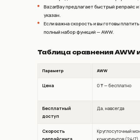
BazarBay предлагает быстрый репрайс и 
указан.
Если важна скорость и вы готовы платит
полный набор функций — AWW.
Таблица сравнения AWW и
Параметр
AWW
Цена
0 ₸ — бесплатно
Бесплатный
Да, навсегда
доступ
Скорость
Круглосуточный мо
репрайсинга
конкурентов (24/7)