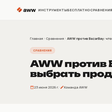
Перейти к содержимому
ИНСТРУМЕНТЫ
БЕСПЛАТНО
СРАВНЕНИ
Репрайсер
Автоматизация цен Kaspi
Главная
Сравнения
AWW против BazarBay: что 
СРАВНЕНИЯ
Аналитика
Предиктивная аналитика
AWW против B
выбрать прод
Предзаказ
Продажи до поставки
товара
23 июня 2026 г.
Команда AWW
Склеиватель
накладных
4/9/16 накладных на лист A4