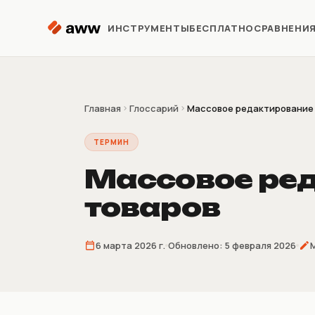
Перейти к содержимому
ИНСТРУМЕНТЫ
БЕСПЛАТНО
СРАВНЕНИ
Репрайсер
Автоматизация цен Kaspi
Главная
Глоссарий
Массовое редактирование
ТЕРМИН
Аналитика
Предиктивная аналитика
Массовое ре
товаров
Предзаказ
Продажи до поставки
товара
6 марта 2026 г.
Обновлено:
5 февраля 2026
Склеиватель
накладных
4/9/16 накладных на лист A4