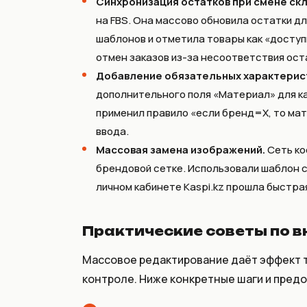
Синхронизация остатков при смене скл
на FBS. Она массово обновила остатки дл
шаблонов и отметила товары как «доступ
отмен заказов из-за несоответствия ост
Добавление обязательных характерис
дополнительного поля «Материал» для ка
применил правило «если бренд=X, то мат
ввода.
Массовая замена изображений.
Сеть ко
брендовой сетке. Использовали шаблон с 
личном кабинете Kaspi.kz прошла быстра
Практические советы по 
Массовое редактирование даёт эффект т
контроле. Ниже конкретные шаги и пред