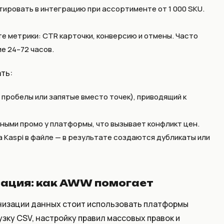
ировать в интеграцию при ассортименте от 1 000 SKU.
е метрики: CTR карточки, конверсию и отмены. Часто
е 24–72 часов.
ть:
пробелы или запятые вместо точек), приводящий к
вными промо у платформы, что вызывает конфликт цен.
Kaspi в файле — в результате создаются дубликаты или
ация: как AWW помогает
низации данных стоит использовать платформы
ку CSV, настройку правил массовых правок и