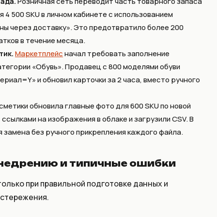
ада.
Розничная сеть переводит часть товарного запаса
я 4 500 SKU в личном кабинете с использованием
ны через доставку». Это предотвратило более 200
атков в течение месяца.
тик.
Маркетплейс
начал требовать заполнение
тегории «Обувь». Продавец с 800 моделями обуви
ериал=Y» и обновил карточки за 2 часа, вместо ручного
сметики обновила главные фото для 600 SKU по новой
ссылками на изображения в облаке и загрузили CSV. В
я замена без ручного прикрепления каждого файла.
внедрению и типичные ошибки
олько при правильной подготовке данных и
остережения.