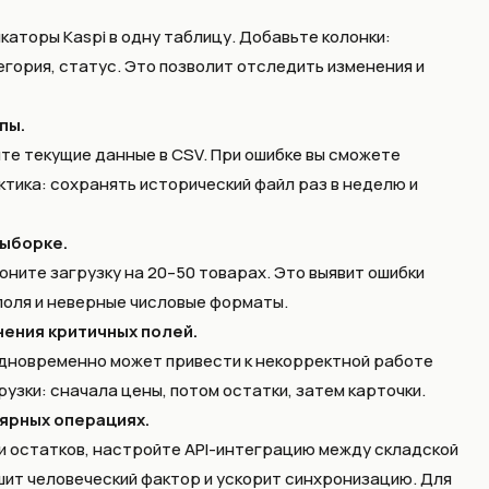
каторы Kaspi в одну таблицу. Добавьте колонки:
егория, статус. Это позволит отследить изменения и
пы.
те текущие данные в CSV. При ошибке вы сможете
тика: сохранять исторический файл раз в неделю и
выборке.
ните загрузку на 20–50 товарах. Это выявит ошибки
оля и неверные числовые форматы.
ения критичных полей.
одновременно может привести к некорректной работе
узки: сначала цены, потом остатки, затем карточки.
лярных операциях.
 и остатков, настройте API-интеграцию между складской
ьшит человеческий фактор и ускорит синхронизацию. Для