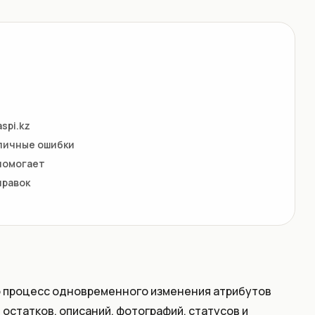
spi.kz
пичные ошибки
помогает
правок
о процесс одновременного изменения атрибутов
остатков, описаний, фотографий, статусов и