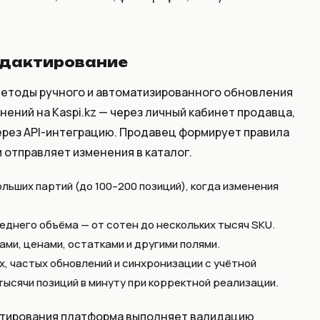
едактирование
етоды ручного и автоматизированного обновления
ений на Kaspi.kz — через личный кабинет продавца,
через API-интеграцию. Продавец формирует правила
и отправляет изменения в каталог.
льших партий (до 100–200 позиций), когда изменения
еднего объёма — от сотен до нескольких тысяч SKU.
ми, ценами, остатками и другими полями.
х, частых обновлений и синхронизации с учётной
тысячи позиций в минуту при корректной реализации.
ктирования платформа выполняет валидацию