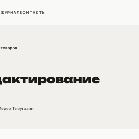
Я
ЖУРНАЛ
КОНТАКТЫ
 товаров
дактирование
Мерей Тлеугазин