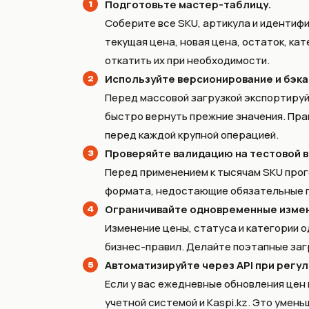
Подготовьте мастер-таблицу.
Соберите все SKU, артикула и идентифи
текущая цена, новая цена, остаток, кат
откатить их при необходимости.
Используйте версионирование и бэка
Перед массовой загрузкой экспортируй
быстро вернуть прежние значения. Прак
перед каждой крупной операцией.
Проверяйте валидацию на тестовой 
Перед применением к тысячам SKU прого
формата, недостающие обязательные п
Ограничивайте одновременные измен
Изменение цены, статуса и категории 
бизнес-правил. Делайте поэтапные загр
Автоматизируйте через API при регу
Если у вас ежедневные обновления цен
учетной системой и Kaspi.kz. Это умен