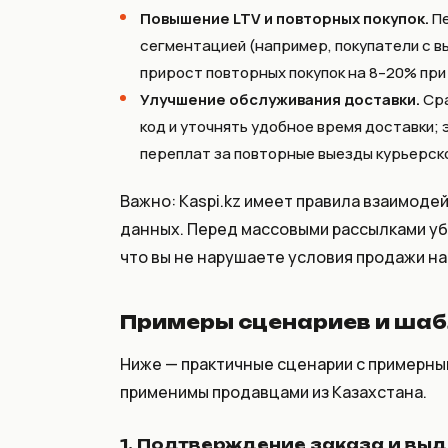
Повышение LTV и повторных покупок.
Пе
сегментацией (например, покупатели с в
прирост повторных покупок на 8–20% при 
Улучшение обслуживания доставки.
Сра
код и уточнять удобное время доставки;
переплат за повторные выезды курьерск
Важно: Kaspi.kz имеет правила взаимоде
данных. Перед массовыми рассылками убе
что вы не нарушаете условия продажи н
Примеры сценариев и шаб
Ниже — практичные сценарии с примерны
применимы продавцами из Казахстана.
1. Подтверждение заказа и вы