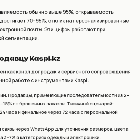
авляемость обычно выше 95%, открываемость
достигает 70–95%, отклик на персонализированные
электронной почты. Эти цифры работают при
ой сегментации.
одавцу Kaspi.kz
зен как канал допродаж и сервисного сопровождения
ной работе с инструментами Kaspi:
ин.
Продавцы, применяющие последовательности из 2–
–15% от брошенных заказов. Типичный сценарий:
24 часа и финальное через 72 часа с персональной
 связь через WhatsApp для уточнения размеров, цвета
а 3–7% в категориях одежды и электроники.