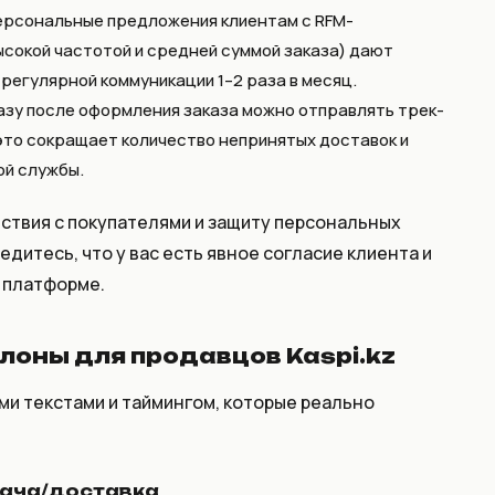
рсональные предложения клиентам с RFM-
ысокой частотой и средней суммой заказа) дают
регулярной коммуникации 1–2 раза в месяц.
зу после оформления заказа можно отправлять трек-
 это сокращает количество непринятых доставок и
ой службы.
йствия с покупателями и защиту персональных
дитесь, что у вас есть явное согласие клиента и
а платформе.
лоны для продавцов Kaspi.kz
ми текстами и таймингом, которые реально
дача/доставка