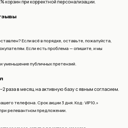
% корзин при корректной персонализации.
тзывы
ставлен? Если всё в порядке, оставьте, пожалуйста,
покупателям. Если есть проблема — опишите, и мы
и уменьшение публичных претензий.
л
2 раза в месяц на активную базу с явным согласием.
ашего телефона. Срок акции 3 дня. Код: VIP10.»
 при релевантном предложении.