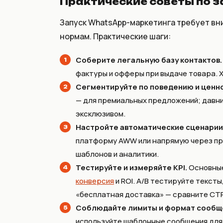
Практические советы по з
Запуск WhatsApp-маркетинга требует вн
нормам. Практические шаги:
Соберите легальную базу контактов.
фактуры и офферы при выдаче товара. Х
Сегментируйте по поведению и ценн
— для премиальных предложений; давни
эксклюзивом.
Настройте автоматические сценарии
платформу AWW или напрямую через пр
шаблонов и аналитики.
Тестируйте и измеряйте KPI.
Основные
конверсия
и ROI. A/B тестируйте тексты
«бесплатная доставка» — сравните CTR
Соблюдайте лимиты и формат сообщ
используйте шаблонные сообщения для