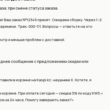
за; при смене статуса заказа.
а! Ваш заказ №12345 принят. Ожидаем сборку. Через 1–2
ремени. Трек: 000-111. Вопросы — ответьте на это
ентр и меньше проблем с доставкой.
следнее сообщение с предложением скидки или
авили в корзине на Kaspi.kz: наушники X. Хотите, я
 корзине. При оплате сегодня — скидка 5% по коду KW5.»
а на 24 часа. Помогу завершить заказ?»