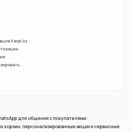
цов Kaspi.kz
атизации
ния
изировать
atsApp для общения с покупателями:
х корзин, персонализированные акции и сервисные