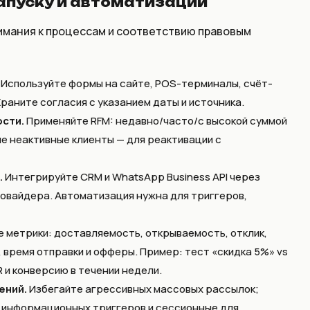
апуску и автоматизации
имания к процессам и соответствию правовым
Используйте формы на сайте, POS-терминалы, счёт-
раните согласия с указанием даты и источника.
ости.
Применяйте RFM: недавно/часто/с высокой суммой
е неактивные клиенты — для реактивации с
.
Интегрируйте CRM и WhatsApp Business API через
овайдера. Автоматизация нужна для триггеров,
 метрики: доставляемость, открываемость, отклик,
, время отправки и офферы. Пример: тест «скидка 5%» vs
 и конверсию в течении недели.
ений.
Избегайте агрессивных массовых рассылок;
 информационных триггеров и сессионные для