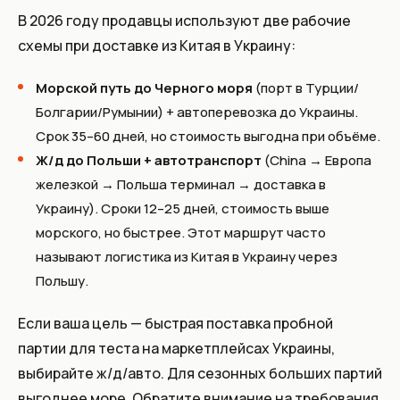
В 2026 году продавцы используют две рабочие
схемы при доставке из Китая в Украину:
Морской путь до Черного моря
(порт в Турции/
Болгарии/Румынии) + автоперевозка до Украины.
Срок 35–60 дней, но стоимость выгодна при объёме.
Ж/д до Польши + автотранспорт
(China → Европа
железкой → Польша терминал → доставка в
Украину). Сроки 12–25 дней, стоимость выше
морского, но быстрее. Этот маршрут часто
называют логистика из Китая в Украину через
Польшу.
Если ваша цель — быстрая поставка пробной
партии для теста на маркетплейсах Украины,
выбирайте ж/д/авто. Для сезонных больших партий
выгоднее море. Обратите внимание на требования