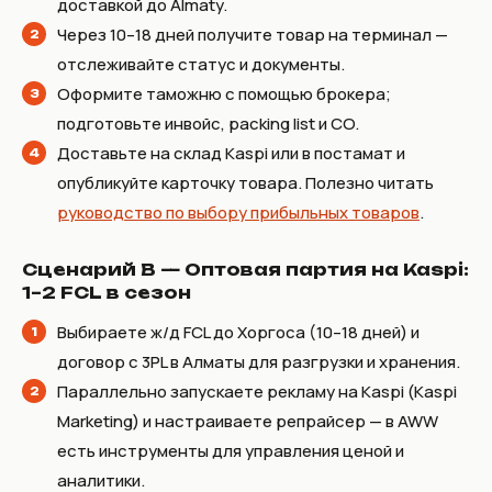
доставкой до Almaty.
Через 10–18 дней получите товар на терминал —
отслеживайте статус и документы.
Оформите таможню с помощью брокера;
подготовьте инвойс, packing list и CO.
Доставьте на склад Kaspi или в постамат и
опубликуйте карточку товара. Полезно читать
руководство по выбору прибыльных товаров
.
Сценарий B — Оптовая партия на Kaspi:
1–2 FCL в сезон
Выбираете ж/д FCL до Хоргоса (10–18 дней) и
договор с 3PL в Алматы для разгрузки и хранения.
Параллельно запускаете рекламу на Kaspi (Kaspi
Marketing) и настраиваете репрайсер — в AWW
есть инструменты для управления ценой и
аналитики.