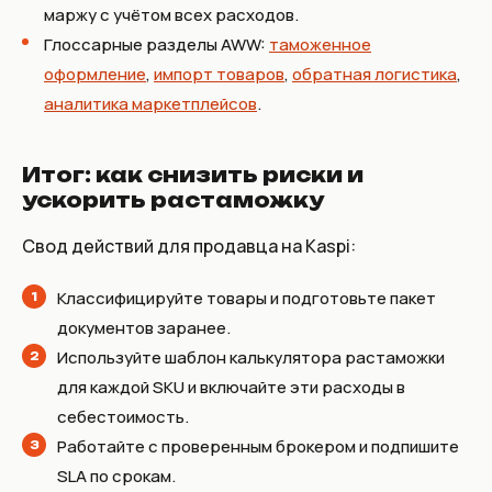
маржу с учётом всех расходов.
Глоссарные разделы AWW:
таможенное
оформление
,
импорт товаров
,
обратная логистика
,
аналитика маркетплейсов
.
Итог: как снизить риски и
ускорить растаможку
Свод действий для продавца на Kaspi:
Классифицируйте товары и подготовьте пакет
документов заранее.
Используйте шаблон калькулятора растаможки
для каждой SKU и включайте эти расходы в
себестоимость.
Работайте с проверенным брокером и подпишите
SLA по срокам.