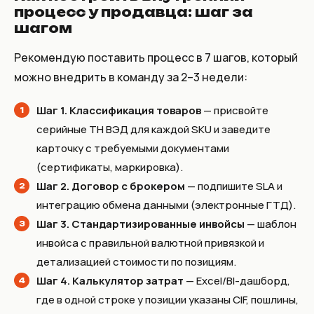
процесс у продавца: шаг за
шагом
Рекомендую поставить процесс в 7 шагов, который
можно внедрить в команду за 2–3 недели:
Шаг 1. Классификация товаров
— присвойте
серийные ТН ВЭД для каждой SKU и заведите
карточку с требуемыми документами
(сертификаты, маркировка).
Шаг 2. Договор с брокером
— подпишите SLA и
интеграцию обмена данными (электронные ГТД).
Шаг 3. Стандартизированные инвойсы
— шаблон
инвойса с правильной валютной привязкой и
детализацией стоимости по позициям.
Шаг 4. Калькулятор затрат
— Excel/BI-дашборд,
где в одной строке у позиции указаны CIF, пошлины,