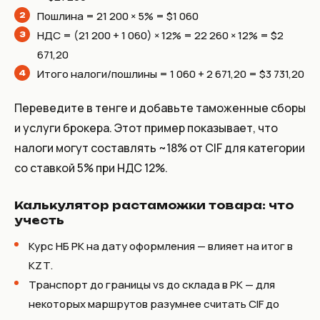
Пошлина = 21 200 × 5% = $1 060
НДС = (21 200 + 1 060) × 12% = 22 260 × 12% = $2
671,20
Итого налоги/пошлины = 1 060 + 2 671,20 = $3 731,20
Переведите в тенге и добавьте таможенные сборы
и услуги брокера. Этот пример показывает, что
налоги могут составлять ~18% от CIF для категории
со ставкой 5% при НДС 12%.
Калькулятор растаможки товара: что
учесть
Курс НБ РК на дату оформления — влияет на итог в
KZT.
Транспорт до границы vs до склада в РК — для
некоторых маршрутов разумнее считать CIF до